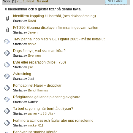
Sidor: [
1
]
2
...
13
Next
Gå ned
NYTT ÄMNE
0 medlemmar och 9 gäster tittar på denna tavla.
Identifiera koppling till borrhål, (och riskbedömning)
Startat av
RoAd
IVT 290 Elpanna displayen flimmrar inget varmvatten
Startat av
Jawen
TMV panna ihop Med NIBE Fighter 2005 - måste bytas ut
Startat av
darko
Dags för nytt, vad ska man köra?
Startat av
Svennen
Byte eller reparation (Nibe F750)
Startat av
jfse
Avfrostning
Startat av Jasi
Kompabilitet Haier + droppkar
Startat av
BengtThomas
Rådgörande gällande placering av givare
Startat av DanElo
Ta bort strypning när borrhålet fryser?
Startat av
gamer
«
1
2
3
Alla
»
Förhindra att möss och fåglar äter upp rörisolering
Startat av
micke_011
Behöver lite snabba köpråd.