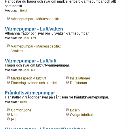
Här postar du frågor och svar om mark eller berg-värmepumpar och allt
som hör till.
Moderator:
Bertil
Värmepumpar - Märkesspecifikt
Värmepumpar - Luft/vatten
Allmänna frågor och svar om luft/vatten-värmepumpar.
Moderatorer:
Bertil
,
Lmf
Värmepumpar - Märkesspecifikt
Luft/vatten
Värmepumpar - Luft/luft
Frågor och svar om luft/luft-värmepumpar.
Moderatorer:
Bertil
,
pi.r
Märkesspecifikt luft/luft
Installationer
Placering av inne och ute-del
Driftsforum
Frånluftsvärmepumpar
Här ställer vi frågor/ger svar på sånt som rör frånluftsvärmepumpar.
Moderator:
Bertil
ComfortZone
Bosch
Nibe
Övriga fabrikat
IVT