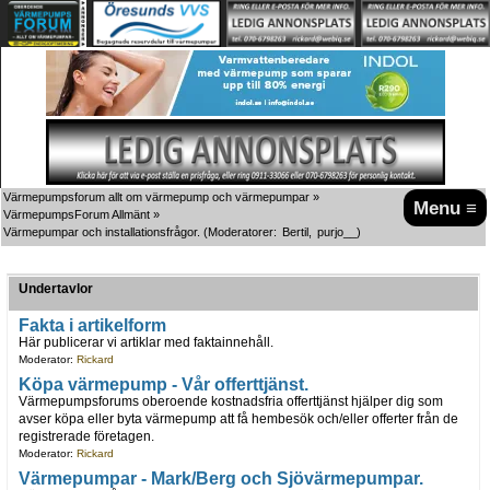
Värmepumpsforum allt om värmepump och värmepumpar
»
Menu ≡
VärmepumpsForum Allmänt
»
Värmepumpar och installationsfrågor.
(Moderatorer:
Bertil
,
purjo__
)
Undertavlor
Fakta i artikelform
Här publicerar vi artiklar med faktainnehåll.
Moderator:
Rickard
Köpa värmepump - Vår offerttjänst.
Värmepumpsforums oberoende kostnadsfria offerttjänst hjälper dig som
avser köpa eller byta värmepump att få hembesök och/eller offerter från de
registrerade företagen.
Moderator:
Rickard
Värmepumpar - Mark/Berg och Sjövärmepumpar.