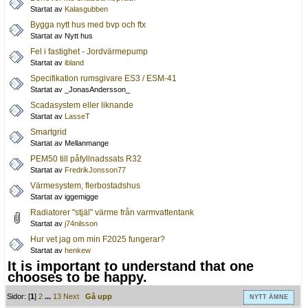
Startat av
Kalasgubben
Bygga nytt hus med bvp och ftx
Startat av Nytt hus
Fel i fastighet - Jordvärmepump
Startat av
ibland
Specifikation rumsgivare ES3 / ESM-41
Startat av _JonasAndersson_
Scadasystem eller liknande
Startat av
LasseT
Smartgrid
Startat av Mellanmange
PEM50 till påfyllnadssats R32
Startat av
FredrikJonsson77
Värmesystem, flerbostadshus
Startat av iggemigge
Radiatorer "stjäl" värme från varmvattentank
Startat av
j74nilsson
Hur vet jag om min F2025 fungerar?
Startat av
henkew
It is important to understand that one
chooses to be happy.
Sidor: [
1
]
2
...
13
Next
Gå upp
NYTT ÄMNE