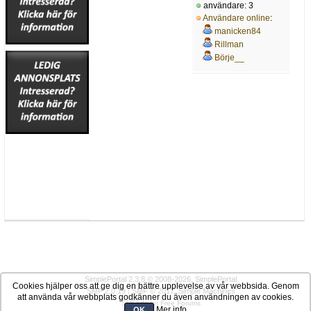
användare: 3
Användare online
:
manicken84
Rillman
Börje__
SimplePortal 2.3.8 © 2008-2026, SimplePortal
Cookies hjälper oss att ge dig en bättre upplevelse av vår webbsida. Genom
SMF 2.0.19
|
SMF © 2017
,
Simple Machines
att använda vår webbplats godkänner du även användningen av cookies.
SMFAds
for
Free Forums
Mer info
OK