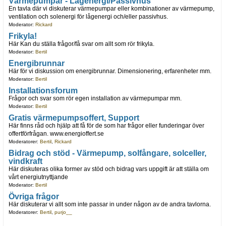
Värmepumpar - Lågenergi/Passivhus
En tavla där vi diskuterar värmepumpar eller kombinationer av värmepump,
ventilation och solenergi för lågenergi och/eller passivhus.
Moderator:
Rickard
Frikyla!
Här Kan du ställa frågor/få svar om allt som rör frikyla.
Moderator:
Bertil
Energibrunnar
Här för vi diskussion om energibrunnar. Dimensionering, erfarenheter mm.
Moderator:
Bertil
Installationsforum
Frågor och svar som rör egen installation av värmepumpar mm.
Moderator:
Bertil
Gratis värmepumpsoffert, Support
Här finns råd och hjälp att få för de som har frågor eller funderingar över
offertförfrågan. www.energioffert.se
Moderatorer:
Bertil
,
Rickard
Bidrag och stöd - Värmepump, solfångare, solceller,
vindkraft
Här diskuteras olika former av stöd och bidrag vars uppgift är att ställa om
vårt energiutnyttjande
Moderator:
Bertil
Övriga frågor
Här diskuterar vi allt som inte passar in under någon av de andra tavlorna.
Moderatorer:
Bertil
,
purjo__