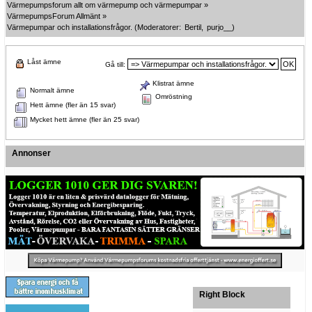
Värmepumpsforum allt om värmepump och värmepumpar
»
VärmepumpsForum Allmänt
»
Värmepumpar och installationsfrågor.
(Moderatorer:
Bertil
,
purjo__
)
Låst ämne
Gå till:
Klistrat ämne
Normalt ämne
Omröstning
Hett ämne (fler än 15 svar)
Mycket hett ämne (fler än 25 svar)
Annonser
Right Block