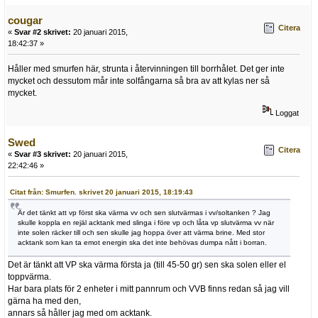
cougar
Citera
«
Svar #2 skrivet:
20 januari 2015,
18:42:37 »
Håller med smurfen här, strunta i återvinningen till borrhålet. Det ger inte
mycket och dessutom mår inte solfångarna så bra av att kylas ner så
mycket.
Loggat
Swed
Citera
«
Svar #3 skrivet:
20 januari 2015,
22:42:46 »
Citat från: Smurfen. skrivet 20 januari 2015, 18:19:43
Är det tänkt att vp först ska värma vv och sen slutvärmas i vv/soltanken ? Jag
skulle koppla en rejäl acktank med slinga i före vp och låta vp slutvärma vv när
inte solen räcker till och sen skulle jag hoppa över att värma brine. Med stor
acktank som kan ta emot energin ska det inte behövas dumpa nått i borran.
Det är tänkt att VP ska värma första ja (till 45-50 gr) sen ska solen eller el
toppvärma.
Har bara plats för 2 enheter i mitt pannrum och VVB finns redan så jag vill
gärna ha med den,
annars så håller jag med om acktank.