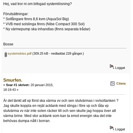
Hej, vad tror ni om bifogad systemlösning?
Förutsättningar:
* Solfångare finns 8,6 kvm (AquaSol Big)
* VVB med solslinga finns (Nibe Compact 300 Sol)
* Ny värmepump ska inhandlas (finns separata trådar)
Bosse
systemskiss.pdf
(309.25 kB - nedladdat 228 gånger.)
Loggat
Smurfen.
Citera
«
Svar #1 skrivet:
20 januari 2015,
18:19:43 »
Är det tänkt att vp först ska värma vv och sen slutvärmas i vv/soltanken ?
Jag skulle koppla en rejäl acktank med slinga i före vp och låta vp
slutvärma vv när inte solen räcker till och sen skulle jag hoppa över att
värma brine. Med stor acktank som kan ta emot energin ska det inte
behövas dumpa nått i borran.
Loggat