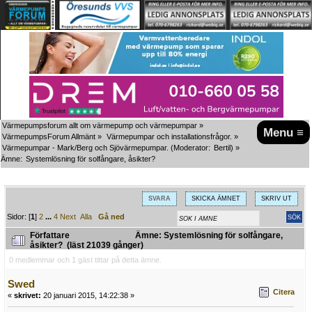
Värmepumpsforum allt om värmepump och värmepumpar
»
Menu ≡
VärmepumpsForum Allmänt
»
Värmepumpar och installationsfrågor.
»
Värmepumpar - Mark/Berg och Sjövärmepumpar.
(Moderator:
Bertil
) »
Ämne:
Systemlösning för solfångare, åsikter?
SVARA
SKICKA ÄMNET
SKRIV UT
Sidor: [
1
]
2
...
4
Next
Alla
Gå ned
Författare
Ämne: Systemlösning för solfångare,
åsikter? (läst 21039 gånger)
0 medlemmar och 1 gäst tittar på detta ämne.
Swed
Citera
«
skrivet:
20 januari 2015, 14:22:38 »