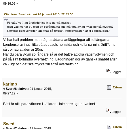
09:16:03 »
Citat från: Swed skrivet 20 januari 2015, 22:45:50
Förstår/"vet" att återladdning inte ger så mycket,
men vad menar du med att solfångarna inte mår bra av att kylas ner så mycket?
Kommer dom verkligen att kylas så mycket, värmeväxlaren är ju ganska liten?
Vi har haft problem med några sådana anläggningar att solfångarna
kondenserar inuti, titta på aquasols hemsida och kolla på min. DriftTemp
så tror jag att den är 20gr.
Har du bara 8kvm solfångare så är det bättre att öka vattenvolymen och
på så sätt förhindra överhettning. Laddningen dör av ganska snabbt after
ca 70gr och det ska mycket till att få överhettning.
Loggat
karlmb
Citera
«
Svar #6 skrivet:
21 januari 2015,
09:27:19 »
Bäst är att spara värmen I källaren, inte nere i grundvattnet...
Loggat
Swed
Citera
«
Svar #7 skrivet:
21 januari 2015,