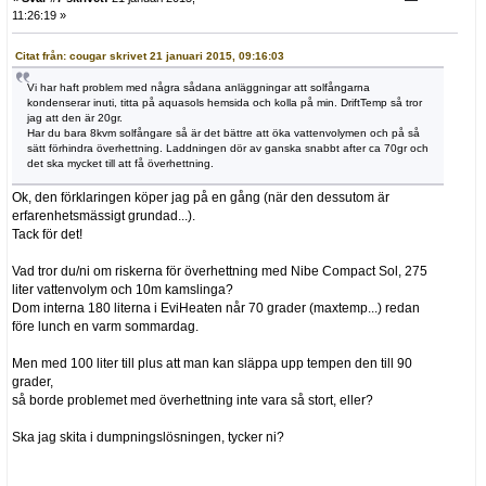
11:26:19 »
Citat från: cougar skrivet 21 januari 2015, 09:16:03
Vi har haft problem med några sådana anläggningar att solfångarna
kondenserar inuti, titta på aquasols hemsida och kolla på min. DriftTemp så tror
jag att den är 20gr.
Har du bara 8kvm solfångare så är det bättre att öka vattenvolymen och på så
sätt förhindra överhettning. Laddningen dör av ganska snabbt after ca 70gr och
det ska mycket till att få överhettning.
Ok, den förklaringen köper jag på en gång (när den dessutom är
erfarenhetsmässigt grundad...).
Tack för det!
Vad tror du/ni om riskerna för överhettning med Nibe Compact Sol, 275
liter vattenvolym och 10m kamslinga?
Dom interna 180 literna i EviHeaten når 70 grader (maxtemp...) redan
före lunch en varm sommardag.
Men med 100 liter till plus att man kan släppa upp tempen den till 90
grader,
så borde problemet med överhettning inte vara så stort, eller?
Ska jag skita i dumpningslösningen, tycker ni?