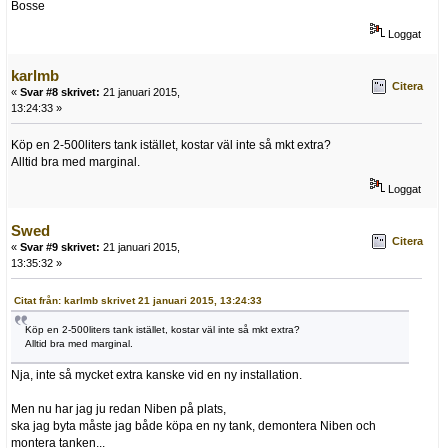
Bosse
Loggat
karlmb
Citera
«
Svar #8 skrivet:
21 januari 2015,
13:24:33 »
Köp en 2-500liters tank istället, kostar väl inte så mkt extra?
Alltid bra med marginal.
Loggat
Swed
Citera
«
Svar #9 skrivet:
21 januari 2015,
13:35:32 »
Citat från: karlmb skrivet 21 januari 2015, 13:24:33
Köp en 2-500liters tank istället, kostar väl inte så mkt extra?
Alltid bra med marginal.
Nja, inte så mycket extra kanske vid en ny installation.
Men nu har jag ju redan Niben på plats,
ska jag byta måste jag både köpa en ny tank, demontera Niben och
montera tanken...