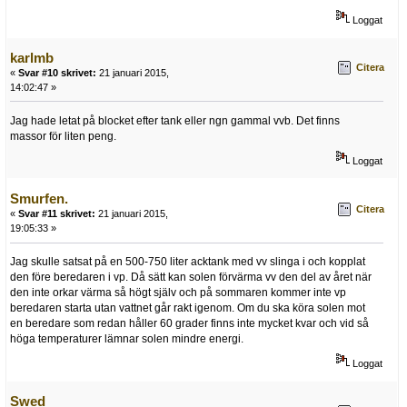
Loggat
karlmb
Citera
«
Svar #10 skrivet:
21 januari 2015,
14:02:47 »
Jag hade letat på blocket efter tank eller ngn gammal vvb. Det finns
massor för liten peng.
Loggat
Smurfen.
Citera
«
Svar #11 skrivet:
21 januari 2015,
19:05:33 »
Jag skulle satsat på en 500-750 liter acktank med vv slinga i och kopplat
den före beredaren i vp. Då sätt kan solen förvärma vv den del av året när
den inte orkar värma så högt själv och på sommaren kommer inte vp
beredaren starta utan vattnet går rakt igenom. Om du ska köra solen mot
en beredare som redan håller 60 grader finns inte mycket kvar och vid så
höga temperaturer lämnar solen mindre energi.
Loggat
Swed