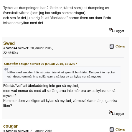
Tycker att dumpningen har 2 fördelar, främst som just dumpning av
överskottsvärme (som jag har soliga sommardagar)
och sen är det ju aldrig fel att "återladda" borran även om dom lärda
tvistar om nyttan med det...
Loggat
Swed
Citera
«
Svar #4 skrivet:
20 januari 2015,
22:45:50 »
Citat från: cougar skrivet 20 januari 2015, 18:42:37
Håller med smurfen här, strunta i återvinningen till borrhålet. Det ger inte mycket
och dessutom mår inte solfångarna så bra av att kylas ner så mycket.
Förstår/"vet" att återladdning inte ger så mycket,
men vad menar du med att solfångarna inte mår bra av att kylas ner så
mycket?
Kommer dom verkligen att kylas så mycket, värmeväxlaren är ju ganska
liten?
Loggat
cougar
Citera
«
Svar #5 skrivet:
21 januari 2015,