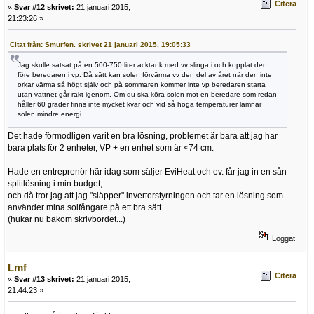
Citera
«
Svar #12 skrivet:
21 januari 2015,
21:23:26 »
Citat från: Smurfen. skrivet 21 januari 2015, 19:05:33
Jag skulle satsat på en 500-750 liter acktank med vv slinga i och kopplat den
före beredaren i vp. Då sätt kan solen förvärma vv den del av året när den inte
orkar värma så högt själv och på sommaren kommer inte vp beredaren starta
utan vattnet går rakt igenom. Om du ska köra solen mot en beredare som redan
håller 60 grader finns inte mycket kvar och vid så höga temperaturer lämnar
solen mindre energi.
Det hade förmodligen varit en bra lösning, problemet är bara att jag har
bara plats för 2 enheter, VP + en enhet som är <74 cm.
Hade en entreprenör här idag som säljer EviHeat och ev. får jag in en sån
splitlösning i min budget,
och då tror jag att jag "släpper" inverterstyrningen och tar en lösning som
använder mina solfångare på ett bra sätt...
(hukar nu bakom skrivbordet...)
Loggat
Lmf
Citera
«
Svar #13 skrivet:
21 januari 2015,
21:44:23 »