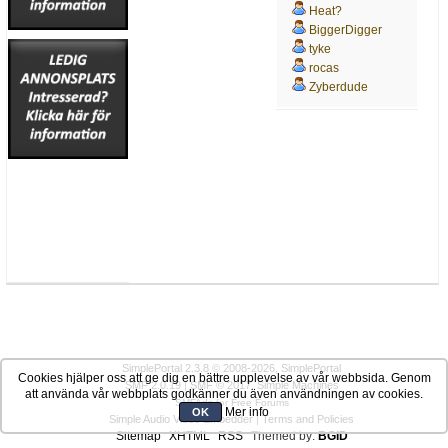
Heat?
BiggerDigger
tyke
rocas
Zyberdude
SimplePortal 2.3.8 © 2008-2026, SimplePortal
Cookies hjälper oss att ge dig en bättre upplevelse av vår webbsida. Genom
SMF 2.0.19
|
SMF © 2017
,
Simple Machines
att använda vår webbplats godkänner du även användningen av cookies.
SMFAds
for
Free Forums
Mer info
OK
Simple Audio Video Embedder
|
Terms and Policies
Sitemap
XHTML
RSS
Themed by:
BGID