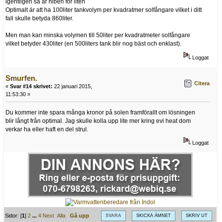
igentligen så är niben för liten
Optimalt är att ha 100liter tankvolym per kvadratmer solfångare vilket i ditt
fall skulle betyda 860liter.
Men man kan minska volymen till 50liter per kvadratmeter solfångare
vilket betyder 430liter (en 500liters tank blir nog bäst och enklast).
Loggat
Smurfen.
Citera
«
Svar #14 skrivet:
22 januari 2015,
11:53:30 »
Du kommer inte spara många kronor på solen framförallt om lösningen
blir långt från optimal. Jag skulle kolla upp lite mer kring evi heat dom
verkar ha eller haft en del strul.
Loggat
Sidor: [
1
]
2
...
4
Next
Alla
Gå upp
SVARA
SKICKA ÄMNET
SKRIV UT