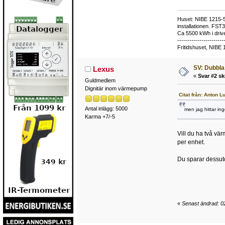
Huset: NIBE 1215-5,
installationen. FST
Ca 5500 kWh i drive
-----------------------
Fritidshuset, NIBE 
SV: Dubbla
Lexus
«
Svar #2 sk
Guldmedlem
Dignitär inom värmepump
Citat från: Anton 
Antal inlägg: 5000
men jag hittar i
Karma +7/-5
Vill du ha två vä
per enhet.
Du sparar dessuto
«
Senast ändrad: 0