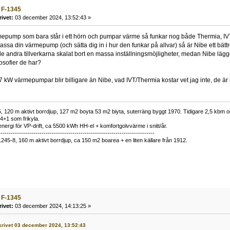
 F-1345
rivet:
03 december 2024, 13:52:43 »
rmepump som bara står i ett hörn och pumpar värme så funkar nog både Thermia, IV
ssa din värmepump (och sätta dig in i hur den funkar på allvar) så är Nibe ett bättr
e andra tillverkarna skalat bort en massa inställningsmöjligheter, medan Nibe lägger t
losofier de har?
 kW värmepumpar blir billigare än Nibe, vad IVT/Thermia kostar vet jag inte, de är
 120 m aktivt borrdjup, 127 m2 boyta 53 m2 biyta, suterräng byggt 1970. Tidigare 2,5 kbm olj
34+1 som frikyla.
nergi för VP-drift, ca 5500 kWh HH-el + komfortgolvvärme i snitt/år.
----------------------------------------------------------------------------
1245-8, 160 m aktivt borrdjup, ca 150 m2 boarea + en liten källare från 1912.
 F-1345
rivet:
03 december 2024, 14:13:25 »
 skrivet 03 december 2024, 13:52:43