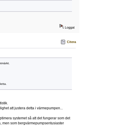
Loggat
Citera
tmärkt.
etta.
stik.
jlighet att justera detta i värmepumpen...
optimera systemet så att det fungerar som det
ehövs, men som bergvärmepumpsentusiaster