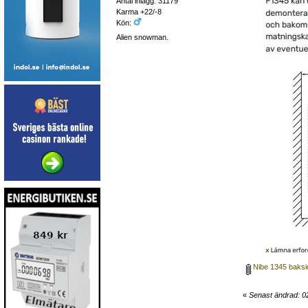
Antal inlägg: 31179
Karma +22/-8
Kön:
Alien snowman.
Nibe 1345 baks
«
Senast ändrad: 0