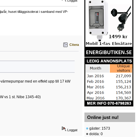
Loggat
a/år, huset tilläggsisolerat i samband med VP-
Citera
f-värmepumpar med en effekt upp till 17 kW
W vs 1 st. Nibe 1345-40)
Online just nu!
gäster: 1573
Loggat
dolda: 0