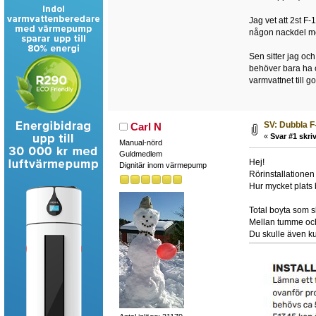
Jag vet att 2st F
någon nackdel med
Sen sitter jag oc
behöver bara ha c
varmvattnet till 
SV: Dubbla F
Carl N
«
Svar #1 skriv
Manual-nörd
Guldmedlem
Hej!
Dignitär inom värmepump
Rörinstallationen
Hur mycket plats
Total boyta som s
Mellan tumme och
Du skulle även ku