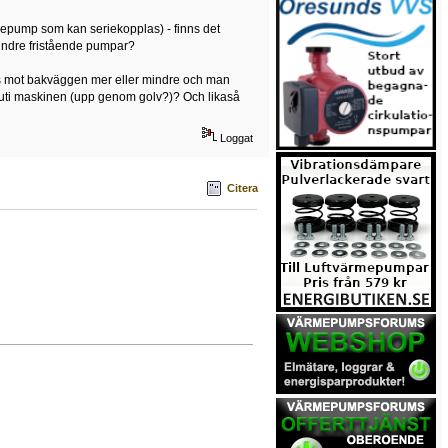
rmepump som kan seriekopplas) - finns det
mindre fristående pumpar?
oss mot bakväggen mer eller mindre och man
nuti maskinen (upp genom golv?)? Och likaså
Loggat
Citera