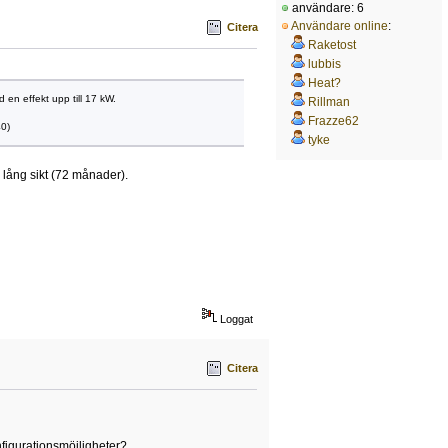
användare: 6
Användare online
:
Citera
Raketost
lubbis
Heat?
en effekt upp till 17 kW.
Rillman
Frazze62
0)
tyke
 lång sikt (72 månader).
Loggat
Citera
nfigurationsmöjligheter?