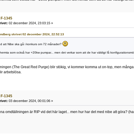
 F-1345
rivet:
02 december 2024, 23:03:15 »
Lundberg skrivet 02 december 2024, 22:52:13
d att Nibe ska gå i konkurs om 72 månader?
 Thermia som också har +20kw pumpar... men det verkar som att de har väldigt få konfigurationsmöj
lningen (The Great Red Purge) blir stökig, vi kommer komma ut on-top, men mång
r arbetslösa.
 F-1345
rivet:
03 december 2024, 00:01:06 »
na omdtällningen är RIP vid det här laget... men hur har det med nibe att göra? (har