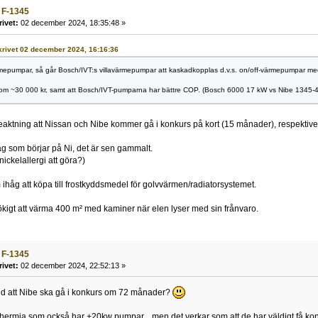
 F-1345
rivet:
02 december 2024, 18:35:48 »
skrivet 02 december 2024, 16:16:36
rmepumpar, så går Bosch/IVT:s villavärmepumpar att kaskadkopplas d.v.s. on/off-värmepumpar med 
om ~30 000 kr, samt att Bosch/IVT-pumparna har bättre COP. (Bosch 6000 17 kW vs Nibe 1345-4
beaktning att Nissan och Nibe kommer gå i konkurs på kort (15 månader), respektive
tag som börjar på Ni, det är sen gammalt.
ickelallergi att göra?)
ihåg att köpa till frostkyddsmedel för golvvärmen/radiatorsystemet.
tökigt att värma 400 m² med kaminer när elen lyser med sin frånvaro.
 F-1345
rivet:
02 december 2024, 22:52:13 »
 att Nibe ska gå i konkurs om 72 månader?
 Thermia som också har +20kw pumpar... men det verkar som att de har väldigt få ko