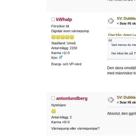
SV: Dubbla
kWhalp
«
Svar #5 sk
Försöker bli
Dignitär inom värmepump
Citat från: Anton 
Stad/land: Umeå
Vad menar du me
Antal inlägg: 2150
Karma +1/-0
Har kikat lite på
Kön:
Energi- och VP-nörd
Den stora omstäl
med människor bli
SV: Dubbla
antonlundberg
«
Svar #6 sk
Nybörjare
Absolut, den ggrö
Antal inlägg: 2
Karma +0/-0
Värmepump eller värmepumpar?