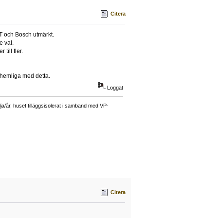
Citera
T och Bosch utmärkt.
e val.
ill fler.
 hemliga med detta.
Loggat
a/år, huset tilläggsisolerat i samband med VP-
Citera