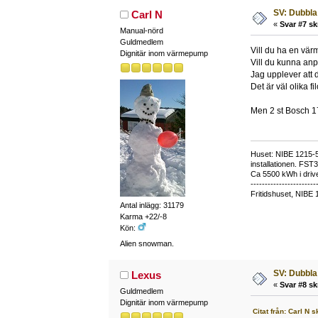
SV: Dubbla
Carl N
«
Svar #7 sk
Manual-nörd
Guldmedlem
Vill du ha en vä
Dignitär inom värmepump
Vill du kunna anpa
Jag upplever att d
Det är väl olika fi
Men 2 st Bosch 17
Huset: NIBE 1215-5,
installationen. FST
Ca 5500 kWh i drive
-----------------------
Fritidshuset, NIBE 
Antal inlägg: 31179
Karma +22/-8
Kön:
Alien snowman.
SV: Dubbla
Lexus
«
Svar #8 sk
Guldmedlem
Dignitär inom värmepump
Citat från: Carl N