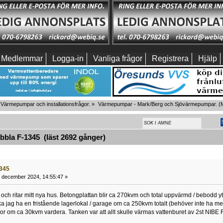
Medlemmar
Logga-in
Vanliga frågor
Registrera
Hjälp
Värmepumpar och installationsfrågor.
»
Värmepumpar - Mark/Berg och Sjövärmepumpar.
(M
bla F-1345 (läst 2692 gånger)
345
 december 2024, 14:55:47 »
h och ritar mitt nya hus. Betongplattan blir ca 270kvm och total uppvärmd / bebodd y
ka jag ha en fristående lagerlokal / garage om ca 250kvm totalt (behöver inte ha 
ugor om ca 30kvm vardera. Tanken var att allt skulle värmas vattenburet av 2st NI