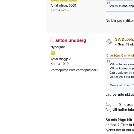
Antal inlägg: 5000
Vill du kunna anp
Karma +7/-5
Nu blir jag nyfik
SV: Dubbla
antonlundberg
«
Svar #9 sk
Nybörjare
Citat från: Carl N
Antal inlägg: 2
Karma +0/-0
Vill du ha en vä
Vill du kunna anp
Värmepump eller värmepumpar?
Jag upplever att d
Det är väl olika fi
Men 2 st Bosch 17
Jag vet inte rikti
Jag har 0 intress
Jag vill heller in
Så min fråga blir
är tänkt? Eller ä
tycker det är kul 