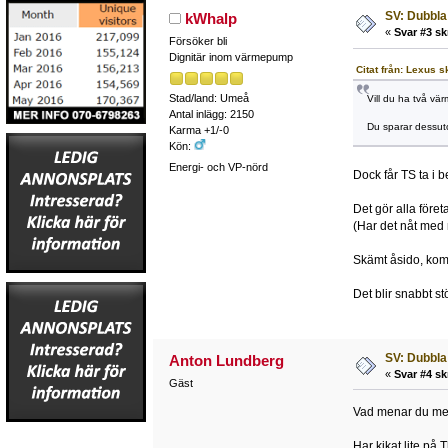
SV: Dubbla
kWhalp
«
Svar #3 sk
Försöker bli
Dignitär inom värmepump
Citat från: Lexus 
Stad/land: Umeå
Vill du ha två vä
Antal inlägg: 2150
Du sparar dessut
Karma +1/-0
Kön:
Energi- och VP-nörd
Dock får TS ta i 
Det gör alla före
(Har det nåt med n
Skämt åsido, kom 
Det blir snabbt s
SV: Dubbla
Anton Lundberg
«
Svar #4 sk
Gäst
Vad menar du med
Har kikat lite på