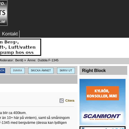
Kontakt
oderator:
Bertil
) »
Ämne:
Dubbla F-1345
Right Block
SVARA
SKICKA ÄMNET
SKRIV UT
Citera
ta blir ca 400kvm.
mer än 10+ här på vintern), samt så småningom
BE F-1345 med bergvärme (dessa kan tydligen