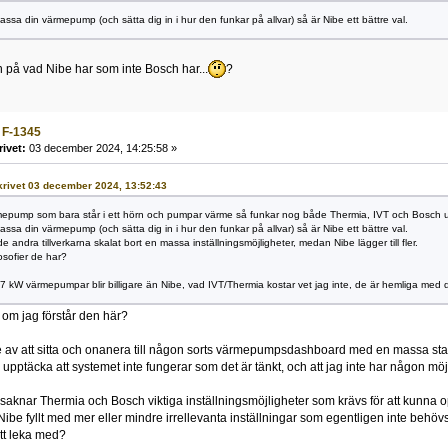
assa din värmepump (och sätta dig in i hur den funkar på allvar) så är Nibe ett bättre val.
en på vad Nibe har som inte Bosch har...
?
 F-1345
rivet:
03 december 2024, 14:25:58 »
 skrivet 03 december 2024, 13:52:43
rmepump som bara står i ett hörn och pumpar värme så funkar nog både Thermia, IVT och Bosch u
assa din värmepump (och sätta dig in i hur den funkar på allvar) så är Nibe ett bättre val.
e andra tillverkarna skalat bort en massa inställningsmöjligheter, medan Nibe lägger till fler.
losofier de har?
 kW värmepumpar blir billigare än Nibe, vad IVT/Thermia kostar vet jag inte, de är hemliga med d
gt om jag förstår den här?
e av att sitta och onanera till någon sorts värmepumpsdashboard med en massa stati
te upptäcka att systemet inte fungerar som det är tänkt, och att jag inte har någon mö
: saknar Thermia och Bosch viktiga inställningsmöjligheter som krävs för att kunna 
r Nibe fyllt med mer eller mindre irrellevanta inställningar som egentligen inte b
att leka med?