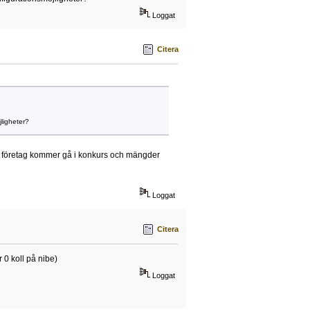
Loggat
Citera
ligheter?
a företag kommer gå i konkurs och mängder
Loggat
Citera
 0 koll på nibe)
Loggat