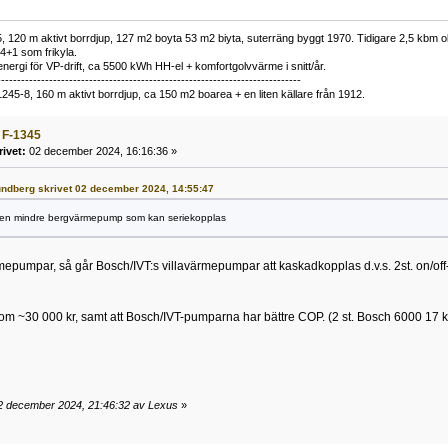
 120 m aktivt borrdjup, 127 m2 boyta 53 m2 biyta, suterräng byggt 1970. Tidigare 2,5 kbm olj
34+1 som frikyla.
nergi för VP-drift, ca 5500 kWh HH-el + komfortgolvvärme i snitt/år.
----------------------------------------------------------------------------
1245-8, 160 m aktivt borrdjup, ca 150 m2 boarea + en liten källare från 1912.
 F-1345
rivet:
02 december 2024, 16:16:36 »
Lundberg skrivet 02 december 2024, 14:55:47
ngen mindre bergvärmepump som kan seriekopplas
rmepumpar, så går Bosch/IVT:s villavärmepumpar att kaskadkopplas d.v.s. 2st. on/of
m ~30 000 kr, samt att Bosch/IVT-pumparna har bättre COP. (2 st. Bosch 6000 17 k
2 december 2024, 21:46:32 av Lexus
»