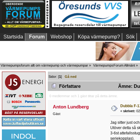
Startsida
Forum
Webshop
Köpa värmepump?
Sök
Värmepumpsforum allt om värmepump och värmepumpar
»
VärmepumpsForum Allmänt
»
Sidor: [
1
]
Gå ned
Författare
Ämne: Dub
0 medlemmar och 1 gäst tittar på detta ämne.
Dubbla F-1
Anton Lundberg
«
skrivet:
02
Gäst
Jag sitter just oc
Utöver detta så s
3-6st attefallsst
seriekopplas).