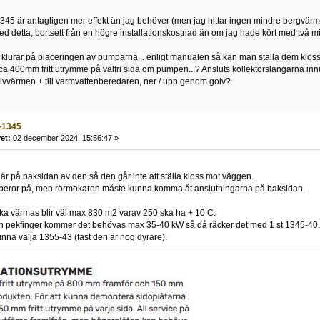
-1345 är antagligen mer effekt än jag behöver (men jag hittar ingen mindre bergvä
 detta, bortsett från en högre installationskostnad än om jag hade kört med två 
h klurar på placeringen av pumparna... enligt manualen så kan man ställa dem kl
a 400mm fritt utrymme på valfri sida om pumpen...? Ansluts kollektorslangarna in
golvvärmen + till varmvattenberedaren, ner / upp genom golv?
-1345
et:
02 december 2024, 15:56:47 »
 är på baksidan av den så den går inte att ställa kloss mot väggen.
 beror på, men rörmokaren måste kunna komma åt anslutningarna på baksidan.
ka värmas blir väl max 830 m2 varav 250 ska ha + 10 C.
 pekfinger kommer det behövas max 35-40 kW så då räcker det med 1 st 1345-40.
nna välja 1355-43 (fast den är nog dyrare).