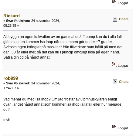
Loggat
Rickard
Citera
«
Svar #4 skrivet:
24 november 2024,
08:23:35 »
Att bygga en egen luft/vatten av en gammal on/off-pump kan du i alla fall
glömma, den kommer isa ihop när utetempen går under +7 grader,
Avfrostningen krånglar på maskiner från tillverkare som hållit på med det
där i 30 år eller mer, så det kan du i princip omöjligt lösa på egen hand.
Satsa din tid på något annat.
Loggat
rob999
Citera
«
Svar #5 skrivet:
24 november 2024,
17:47:07 »
Vad menar du med isa ihop? Om jag frostar av utomhuskylaren enligt
ovan, är det något annat som kommer isa ihop iallafall eller hur menade
du?
mvh
Loggat