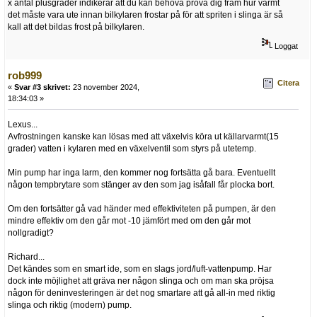
x antal plusgrader indikerar att du kan behöva prova dig fram hur varmt
det måste vara ute innan bilkylaren frostar på för att spriten i slinga är så
kall att det bildas frost på bilkylaren.
Loggat
rob999
Citera
«
Svar #3 skrivet:
23 november 2024,
18:34:03 »
Lexus...
Avfrostningen kanske kan lösas med att växelvis köra ut källarvarmt(15
grader) vatten i kylaren med en växelventil som styrs på utetemp.
Min pump har inga larm, den kommer nog fortsätta gå bara. Eventuellt
någon tempbrytare som stänger av den som jag isåfall får plocka bort.
Om den fortsätter gå vad händer med effektiviteten på pumpen, är den
mindre effektiv om den går mot -10 jämfört med om den går mot
nollgradigt?
Richard...
Det kändes som en smart ide, som en slags jord/luft-vattenpump. Har
dock inte möjlighet att gräva ner någon slinga och om man ska pröjsa
någon för deninvesteringen är det nog smartare att gå all-in med riktig
slinga och riktig (modern) pump.