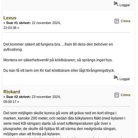
Loggat
Lexus
Citera
«
Svar #1 skrivet:
22 november 2024,
22:03:38 »
Det kommer säkert att fungera bra.....fram till dess den behöver en
avfrostning.
Montera en säkerhetsventil på köldbäraren, så sprängs inget hus.
Du kan få ett larm om för kall köldbärare eller lågt förångningstryck.
Loggat
Rickard
Citera
«
Svar #2 skrivet:
23 november 2024,
09:00:17 »
Det som möjligen skulle kunna gå vore att gräva ned en kort slinga i
marken, kanske 200 meter, och sedan låta bilkylarens fläkt (med kylaren i
serie med KB-slingan) starta så snart lufttemperaturen går över x
plusgrader, de skulle då hjälpa till att värma den nedgrävda slingan,
möjligen utan att frosta på kylaren.