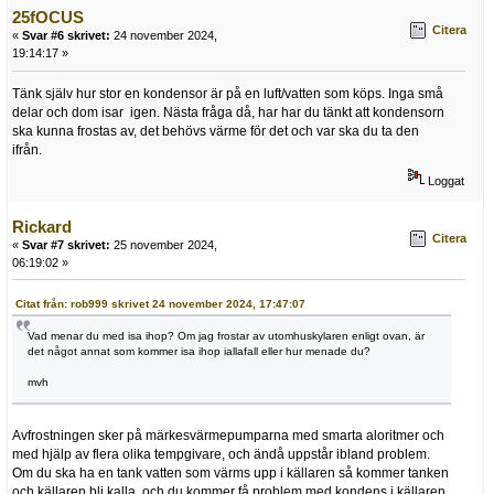
25fOCUS
Citera
«
Svar #6 skrivet:
24 november 2024,
19:14:17 »
Tänk själv hur stor en kondensor är på en luft/vatten som köps. Inga små
delar och dom isar igen. Nästa fråga då, har har du tänkt att kondensorn
ska kunna frostas av, det behövs värme för det och var ska du ta den
ifrån.
Loggat
Rickard
Citera
«
Svar #7 skrivet:
25 november 2024,
06:19:02 »
Citat från: rob999 skrivet 24 november 2024, 17:47:07
Vad menar du med isa ihop? Om jag frostar av utomhuskylaren enligt ovan, är
det något annat som kommer isa ihop iallafall eller hur menade du?
mvh
Avfrostningen sker på märkesvärmepumparna med smarta aloritmer och
med hjälp av flera olika tempgivare, och ändå uppstår ibland problem.
Om du ska ha en tank vatten som värms upp i källaren så kommer tanken
och källaren bli kalla, och du kommer få problem med kondens i källaren,