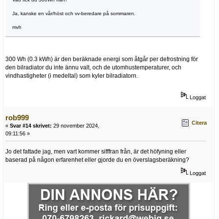
Ja, kanske en vår/höst och vv-beredare på sommaren.
mvh
300 Wh (0.3 kWh) är den beräknade energi som åtgår per defrostning för
den bilradiator du inte ännu valt, och de utomhustemperaturer, och
vindhastigheter (i medeltal) som kyler bilradiatorn.
Loggat
rob999
Citera
«
Svar #14 skrivet:
29 november 2024,
09:11:56 »
Jo det fattade jag, men vart kommer sifffran från, är det höfyning eller
baserad på någon erfarenhet eller gjorde du en överslagsberäkning?
Loggat