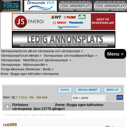
Värmepumpsforum allt om värmepump och värmepumpar
»
Menu ≡
VärmepumpsForum Allmänt
»
Värmepumpar och installationsfrågor.
»
Värmepumpar - Mark/Berg och Sjövärmepumpar.
»
Värmepumpar - Märkesspecifikt
»
Övriga tillverkare
(Moderator:
Bertil
) »
Ämne:
Bygga egen luft/vatten-värmepump
SVARA
SKICKA ÄMNET
SKRIV UT
Sidor: [
1
]
2
3
Next
Alla
Gå ned
Författare
Ämne: Bygga egen luft/vatten-
värmepump (läst 13770 gånger)
0 medlemmar och 1 gäst tittar på detta ämne.
rob999