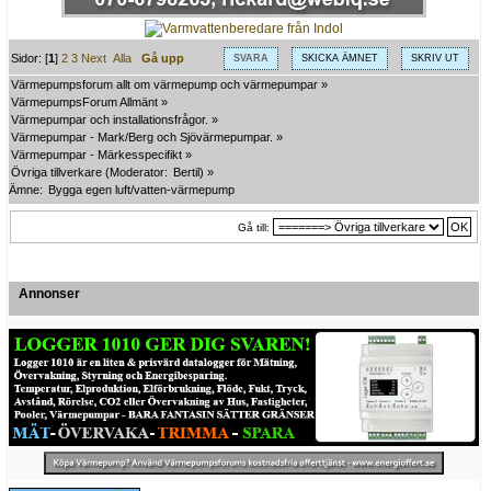
Sidor: [
1
]
2
3
Next
Alla
Gå upp
SVARA
SKICKA ÄMNET
SKRIV UT
Värmepumpsforum allt om värmepump och värmepumpar
»
VärmepumpsForum Allmänt
»
Värmepumpar och installationsfrågor.
»
Värmepumpar - Mark/Berg och Sjövärmepumpar.
»
Värmepumpar - Märkesspecifikt
»
Övriga tillverkare
(Moderator:
Bertil
) »
Ämne:
Bygga egen luft/vatten-värmepump
Gå till:
Annonser