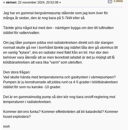
Citera
«
skrivet:
22 november 2024, 20:52:08 »
Jag har en gammal bergvärmepump stående som jag kom över för
många år sedan, den är nog bara på 5-7kW eller så.
Tänkte göra något kul med den - nämligen bygga om den till luft/vatten
istället för vatten/vatten.
Om jag låter pumpen jobba mot radiatorkretsen direkt och där slangen
normalt skulle gå ner i borrhålet tänkte jag istället låta den gå utomhus till
en vanlig "kylare", dvs en radiator med fläkt från en bil. Hur stor den
behöver vara återstår att se men teoretiskt iallafall är det ju möjligt att få
köldbärarkretsen att vara lika "varm" som uteluften.
Den stora frågan:
Vad skulle hända med temperaturerna och gastrycken i värmepumpen?
Pumpen är ju konstruerade att jobba runt ca 4-5 grader i köldbärakretsen
istället för som nu kanske -10 grader.
Det är en gammalmodig pump så den kör nog bara on/off-reglering mot
temperaturen i radiatorkretsen.
Kommer det ens funka? Kommer effektiviteten att bli katastrofal? Kommer
huset explodera?
mvh