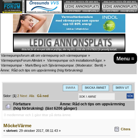
Värmepumpsforum allt om värmepump och värmepumpar
»
Menu ≡
VärmepumpsForum Allmänt
»
Värmepumpar och installationsfrågor.
»
Värmepumpar - Mark/Berg och Sjövärmepumpar.
(Moderator:
Bertil
) »
Ämne:
Råd och tips om uppvärmning (hög förbrukning)
SVARA
SKICKA ÄMNET
SKRIV UT
Sidor: [
1
]
2
Next
Alla
Gå ned
Författare
Ämne: Råd och tips om uppvärmning
(hög förbrukning) (läst 6206 gånger)
0 medlemmar och 1 gäst tittar på detta ämne.
MöckeVärme
Citera
«
skrivet:
29 oktober 2017, 08:11:43 »