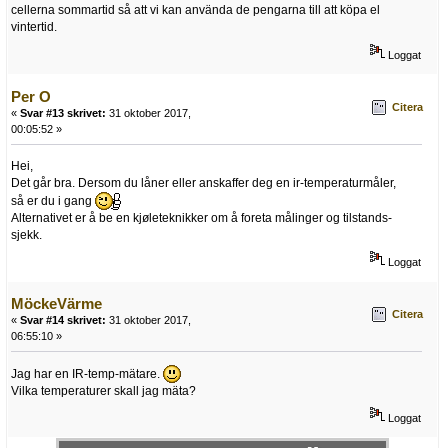
cellerna sommartid så att vi kan använda de pengarna till att köpa el
vintertid.
Loggat
Per O
Citera
«
Svar #13 skrivet:
31 oktober 2017,
00:05:52 »
Hei,
Det går bra. Dersom du låner eller anskaffer deg en ir-temperaturmåler,
så er du i gang
Alternativet er å be en kjøleteknikker om å foreta målinger og tilstands-
sjekk.
Loggat
MöckeVärme
Citera
«
Svar #14 skrivet:
31 oktober 2017,
06:55:10 »
Jag har en IR-temp-mätare.
Vilka temperaturer skall jag mäta?
Loggat