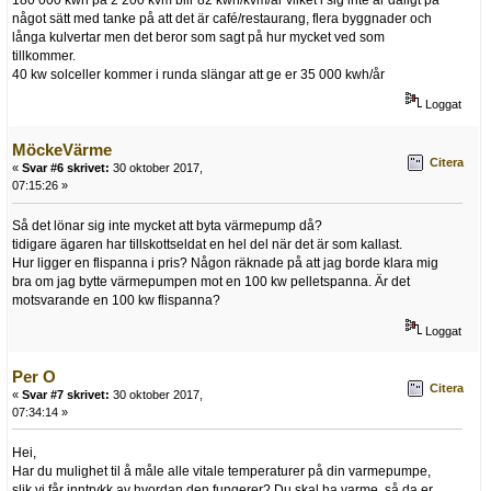
180 000 kwh på 2 200 kvm blir 82 kwh/kvm/år vilket i sig inte är dåligt på
något sätt med tanke på att det är café/restaurang, flera byggnader och
långa kulvertar men det beror som sagt på hur mycket ved som
tillkommer.
40 kw solceller kommer i runda slängar att ge er 35 000 kwh/år
Loggat
MöckeVärme
Citera
«
Svar #6 skrivet:
30 oktober 2017,
07:15:26 »
Så det lönar sig inte mycket att byta värmepump då?
tidigare ägaren har tillskottseldat en hel del när det är som kallast.
Hur ligger en flispanna i pris? Någon räknade på att jag borde klara mig
bra om jag bytte värmepumpen mot en 100 kw pelletspanna. Är det
motsvarande en 100 kw flispanna?
Loggat
Per O
Citera
«
Svar #7 skrivet:
30 oktober 2017,
07:34:14 »
Hei,
Har du mulighet til å måle alle vitale temperaturer på din varmepumpe,
slik vi får inntrykk av hvordan den fungerer? Du skal ha varme, så da er