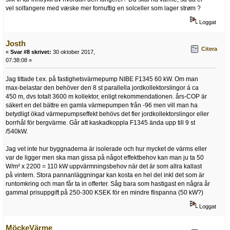
vel solfangere med væske mer fornuftig en solceller som lager strøm ?
Loggat
Josth
Citera
«
Svar #8 skrivet:
30 oktober 2017,
07:38:08 »
Jag tittade t.ex. på fastighetsvärmepump NIBE F1345 60 kW. Om man
max-belastar den behöver den 8 st parallella jordkollektorslingor á ca
450 m, dvs totalt 3600 m kollektor, enligt rekommendationen. års-COP är
säkert en del bättre en gamla värmepumpen från -96 men vill man ha
betydligt ökad värmepumpseffekt behövs det fler jordkollektorslingor eller
borrhål för bergvärme. Går att kaskadkoppla F1345 ända upp till 9 st
/540kW.
Jag vet inte hur byggnaderna är isolerade och hur mycket de värms eller
var de ligger men ska man gissa på något effektbehov kan man ju ta 50
W/m² x 2200 = 110 kW uppvärmningsbehov när det är som allra kallast
på vintern. Stora pannanläggningar kan kosta en hel del inkl det som är
runtomkring och man får ta in offerter. Såg bara som hastigast en några år
gammal prisuppgift på 250-300 KSEK för en mindre flispanna (50 kW?)
Loggat
MöckeVärme