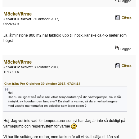
Loggat
MöckeVärme
Citera
«
Svar #11 skrivet:
30 oktober 2017,
09:26:47 »
Ja, åtminstone 800 m2 har takhöjd upp till nock, kanske ca 4-5 meter som
högst
Loggat
MöckeVärme
Citera
«
Svar #12 skrivet:
30 oktober 2017,
11:17:51 »
Citat från: Per O skrivet 30 oktober 2017, 07:34:14
Hei,
Har du mulighet til å måle alle vitale temperaturer på din varmepumpe, slik vi får
inntrykk av hvordan den fungerer? Du skal ha varme, så da er vel solfangere
med væske mer fornuftig en solceller som lager strøm ?
Hej, Jag vet inte vad för temperaturer som vi har. Jag är inte så duktigt på
värmepump och reglersystem för värme
Vi har lite solfångare redan, men tanken är att vi skall sälja el från sol-