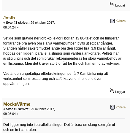
Loggat
Josth
Citera
«
Svar #1 skrivet:
29 oktober 2017,
08:34:24 »
Vet de som grävde ner jord-kollektor i början av 80-talet och de fungerar
fortfarande bra även om själva värmepumpen bytts ut ett par gånger.
Slangen håller säkert mycket länge om den ligger bra. 3,9 km är långt,
hoppas den ligger i parallella slingor som vardera är kortare. Pellets har
ju stigit i pris och det som brukar rekommenderas för stora värmebehov är
en flispanna. Men det kräver stort förråd för flis och hantering av volymer.
Vad är den ungefärliga elförbrukningen per år? Kan tänka mig att
verksamhet som restaurang och café kräver en hel del utöver
uppvärmningen.
Loggat
MöckeVärme
Citera
«
Svar #2 skrivet:
29 oktober 2017,
09:03:04 »
Det ligger nog inte i parallella slingor. Det är bara en slang som går ut
och en in i centralen.