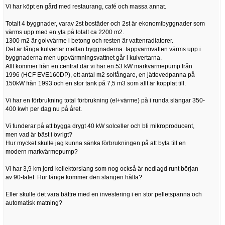
Vi har köpt en gård med restaurang, café och massa annat.
Totalt 4 byggnader, varav 2st bostäder och 2st är ekonomibyggnader som
värms upp med en yta på totalt ca 2200 m2.
1300 m2 är golvvärme i betong och resten är vattenradiatorer.
Det är långa kulvertar mellan byggnaderna. tappvarmvatten värms upp i
byggnaderna men uppvärmningsvattnet går i kulvertarna.
Allt kommer från en central där vi har en 53 kW markvärmepump från
1996 (HCF EVE160DP), ett antal m2 solfångare, en jättevedpanna på
150kW från 1993 och en stor tank på 7,5 m3 som allt är kopplat till.
Vi har en förbrukning total förbrukning (el+värme) på i runda slängar 350-
400 kwh per dag nu på året.
Vi funderar på att bygga drygt 40 kW solceller och bli mikroproducent,
men vad är bäst i övrigt?
Hur mycket skulle jag kunna sänka förbrukningen på att byta till en
modern markvärmepump?
Vi har 3,9 km jord-kollektorslang som nog också är nedlagd runt början
av 90-talet. Hur länge kommer den slangen hålla?
Eller skulle det vara bättre med en investering i en stor pelletspanna och
automatisk matning?