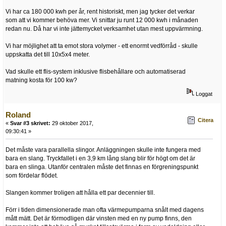
Vi har ca 180 000 kwh per år, rent historiskt, men jag tycker det verkar
som att vi kommer behöva mer. Vi snittar ju runt 12 000 kwh i månaden
redan nu. Då har vi inte jättemycket verksamhet utan mest uppvärmning.
Vi har möjlighet att ta emot stora volymer - ett enormt vedförråd - skulle
uppskatta det till 10x5x4 meter.
Vad skulle ett flis-system inklusive flisbehållare och automatiserad
matning kosta för 100 kw?
Loggat
Roland
Citera
«
Svar #3 skrivet:
29 oktober 2017,
09:30:41 »
Det måste vara parallella slingor. Anläggningen skulle inte fungera med
bara en slang. Tryckfallet i en 3,9 km lång slang blir för högt om det är
bara en slinga. Utanför centralen måste det finnas en förgreningspunkt
som fördelar flödet.
Slangen kommer troligen att hålla ett par decennier till.
Förr i tiden dimensionerade man ofta värmepumparna snålt med dagens
mått mätt. Det är förmodligen där vinsten med en ny pump finns, den