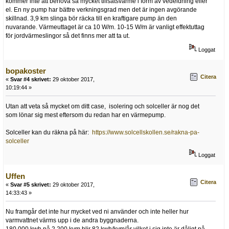
kommer inte att behöva så mycket tillsatsvärme i form av vedeldning eller
el. En ny pump har bättre verkningsgrad men det är ingen avgörande
skillnad. 3,9 km slinga bör räcka till en kraftigare pump än den
nuvarande. Värmeuttaget är ca 10 W/m. 10-15 W/m är vanligt effektuttag
för jordvärmeslingor så det finns mer att ta ut.
Loggat
bopakoster
Citera
«
Svar #4 skrivet:
29 oktober 2017,
10:19:44 »
Utan att veta så mycket om ditt case, isolering och solceller är nog det
som lönar sig mest eftersom du redan har en värmepump.
Solceller kan du räkna på här:
https://www.solcellskollen.se/rakna-pa-
solceller
Loggat
Uffen
Citera
«
Svar #5 skrivet:
29 oktober 2017,
14:33:43 »
Nu framgår det inte hur mycket ved ni använder och inte heller hur
varmvattnet värms upp i de andra byggnaderna.