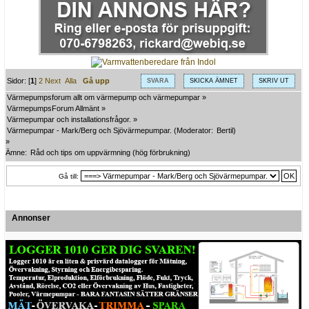
Sidor: [
1
]
2
Next
Alla
Gå upp
SVARA
SKICKA ÄMNET
SKRIV UT
Värmepumpsforum allt om värmepump och värmepumpar
»
VärmepumpsForum Allmänt
»
Värmepumpar och installationsfrågor.
»
Värmepumpar - Mark/Berg och Sjövärmepumpar.
(Moderator:
Bertil
)
»
Ämne:
Råd och tips om uppvärmning (hög förbrukning)
Gå till:
Annonser