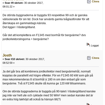
Citera
«
Svar #9 skrivet:
30 oktober 2017,
08:01:22 »
De största byggnaderna är byggda 93 respektive 99 och är ganska
välisolerade för sin tid. Dock har använts gamla tvåglasfönster för att
återskapa en gammaldags känsla.
Det ligger i Västergötland.
Går det att komplettera en F1345 med borrhål för bergvärme? dvs
jordkollektorslingorna + bergvärme?
Loggat
Josth
Citera
«
Svar #10 skrivet:
30 oktober 2017,
08:52:59 »
Ja det går bra att kombinera jordkollektor med bergvärmehål, normalt
kopplas de parallellt vid högre effekter. För en F1345 60 kW som går på
max rekommenderas 8 st borrhål á 180 m om den enbart går som
bergvärme. Två st F1345 skulle då kunna ge 120 kW tillsammans.
Om de största byggnaderna är byggda på 90-talet i Västergötland kanske
jag inte var helt ute och cyklade med 50 W/m² men sedan kanske det är
en extra hög takhöjd att också ta hänsyn till(?)