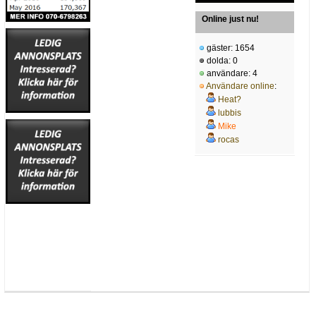
Online just nu!
gäster: 1654
dolda: 0
användare: 4
Användare online
:
Heat?
lubbis
Mike
rocas