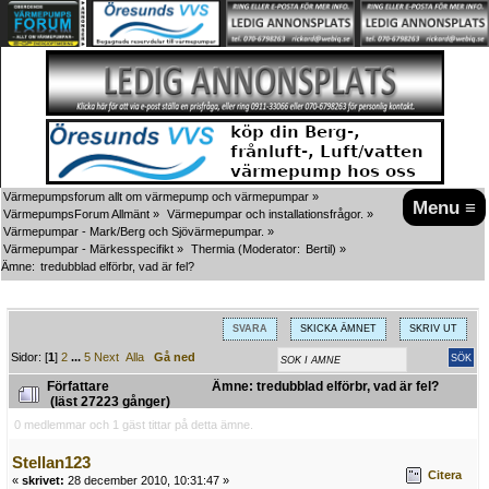
Värmepumpsforum allt om värmepump och värmepumpar
»
Menu ≡
VärmepumpsForum Allmänt
»
Värmepumpar och installationsfrågor.
»
Värmepumpar - Mark/Berg och Sjövärmepumpar.
»
Värmepumpar - Märkesspecifikt
»
Thermia
(Moderator:
Bertil
) »
Ämne:
tredubblad elförbr, vad är fel?
SVARA
SKICKA ÄMNET
SKRIV UT
Sidor: [
1
]
2
...
5
Next
Alla
Gå ned
Författare
Ämne: tredubblad elförbr, vad är fel?
(läst 27223 gånger)
0 medlemmar och 1 gäst tittar på detta ämne.
Stellan123
Citera
«
skrivet:
28 december 2010, 10:31:47 »