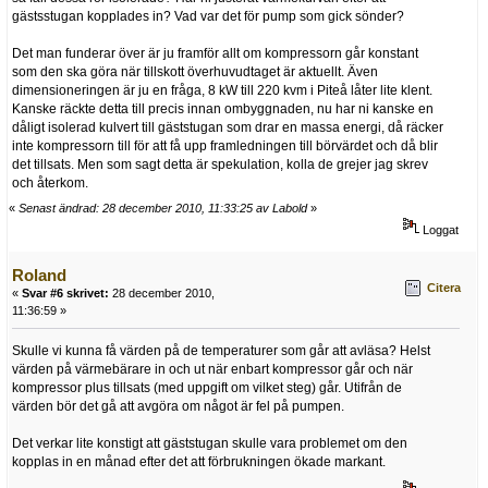
gästsstugan kopplades in? Vad var det för pump som gick sönder?
Det man funderar över är ju framför allt om kompressorn går konstant
som den ska göra när tillskott överhuvudtaget är aktuellt. Även
dimensioneringen är ju en fråga, 8 kW till 220 kvm i Piteå låter lite klent.
Kanske räckte detta till precis innan ombyggnaden, nu har ni kanske en
dåligt isolerad kulvert till gäststugan som drar en massa energi, då räcker
inte kompressorn till för att få upp framledningen till börvärdet och då blir
det tillsats. Men som sagt detta är spekulation, kolla de grejer jag skrev
och återkom.
«
Senast ändrad: 28 december 2010, 11:33:25 av Labold
»
Loggat
Roland
Citera
«
Svar #6 skrivet:
28 december 2010,
11:36:59 »
Skulle vi kunna få värden på de temperaturer som går att avläsa? Helst
värden på värmebärare in och ut när enbart kompressor går och när
kompressor plus tillsats (med uppgift om vilket steg) går. Utifrån de
värden bör det gå att avgöra om något är fel på pumpen.
Det verkar lite konstigt att gäststugan skulle vara problemet om den
kopplas in en månad efter det att förbrukningen ökade markant.