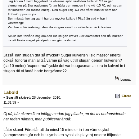
Jag kör en 10kvm friggebod på elvärme själv, skall den hålla 20 ºC så går
elementet på 1kw oavbrutet för att hålla den tempen inne vid -15 ºC, och sedan
tar kulverten en massa energi. Den suger i sig 1/3 vad vårat hus tar som har
180m2 uppvärm yta
Sen misstänker jag att ni har bra mycket kallare i Piteå än vad vi har i
västsverige
Vad har ni för isolering i den lilla stugan samt hur välisolerad är kulverten
Skulle inte förvåna mig om den lilla stugan kräver 3kw oavbruttet och då innebär
de att första steget på elpatronen går oavbrutet
Jasså, kan stugan dra så mycket? Suger kulverten i sig massor energi
också, förlorar man alltså värme på väg ut till stugan genom kulverten?
(ca 10 meter) "experterna" tyckte det var huugasmart att dra in kulvert in i
stugan då vi ändå hade bergvärme??
Loggat
Labold
Citera
«
Svar #5 skrivet:
28 december 2010,
11:31:39 »
Oj då, här skrevs flera inlägg medan jag plitade, en del av nedanstående
har redan nämnts, men publicerar ändå:
Låter skumt. Föreslår att du minst 15 minuter in i en värmecykel
(kompressorn går och hussymbolen syns i displayen) noterar följande