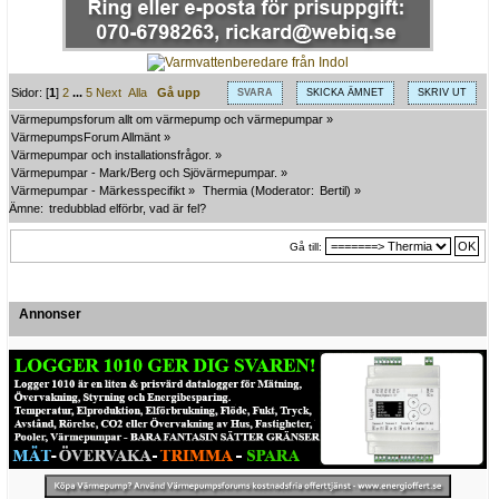
Sidor: [
1
]
2
...
5
Next
Alla
Gå upp
SVARA
SKICKA ÄMNET
SKRIV UT
Värmepumpsforum allt om värmepump och värmepumpar
»
VärmepumpsForum Allmänt
»
Värmepumpar och installationsfrågor.
»
Värmepumpar - Mark/Berg och Sjövärmepumpar.
»
Värmepumpar - Märkesspecifikt
»
Thermia
(Moderator:
Bertil
) »
Ämne:
tredubblad elförbr, vad är fel?
Gå till:
Annonser