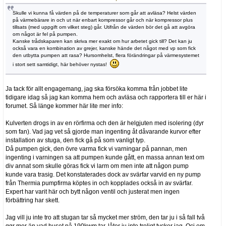
Skulle vi kunna få värden på de temperaturer som går att avläsa? Helst värden
på värmebärare in och ut när enbart kompressor går och när kompressor plus
tillsats (med uppgift om vilket steg) går. Utifrån de värden bör det gå att avgöra
om något är fel på pumpen.
Kanske trådskaparen kan skriva mer exakt om hur arbetet gick till? Det kan ju
också vara en kombination av grejer, kanske hände det något med vp som fick
den utbytta pumpen att rasa? Hursomhelst, flera förändringar på värmesystemet
i stort sett samtidigt, här behöver nystas!
Ja tack för allt engagemang, jag ska försöka komma från jobbet lite
tidigare idag så jag kan komma hem och avläsa och rapportera till er här i
forumet. Så länge kommer här lite mer info:
Kulverten drogs in av en rörfirma och den är helgjuten med isolering (dyr
som fan). Vad jag vet så gjorde man ingenting åt dåvarande kurvor efter
installation av stuga, den fick gå på som vanligt typ.
Då pumpen gick, den övre varma fick vi varningar på pannan, men
ingenting i varningen sa att pumpen kunde gått, en massa annan text om
div annat som skulle göras fick vi larm om men inte att någon pump
kunde vara trasig. Det konstaterades dock av svärfar varvid en ny pump
från Thermia pumpfirma köptes in och kopplades också in av svärfar.
Expert har varit här och bytt någon ventil och justerat men ingen
förbättring har skett.
Jag vill ju inte tro att stugan tar så mycket mer ström, den tar ju i så fall två
ggr mer än vad huset på 190kwm tar..låter ju inte troligt tycker jag. Ocj om