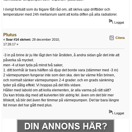
I övrigt fortsätt som du tiigare fått råd om, att skriva upp drifttider och
temperaturer med 24h mellanrum samt att kolla diffen på alla radiatorer.
Loggat
Plutus
Citera
«
Svar #14 skrivet:
28 december 2010,
17:26:17 »
-3 in på brine är ju lite lågt den här årstiden, å andra sidan går det inte att
påverka så mycket.
men -4 ut kan tyda på minst två saker,
1. ditt borrhål är bara hälften så djup det borde vara (stämmer med -3 in)
2 värmepumpen fungerar inte som den ska. den tar värme från brinen,
och normalt sänker värmepumpen 2-4 grader. och en grads sänkning
tyder på dålig effekt. Vi hoppas på det tills vidare.
Håller med labold om att kolla elementen, är alla varma på rätt sätt?
Du kan trösta dig med att kulverten blir aldrig fel. även om det blir mer
tillskott, så blir det även fler timmar på värmepumpen. Det tar bara längre
tid innan det har gått med plus.
Loggat