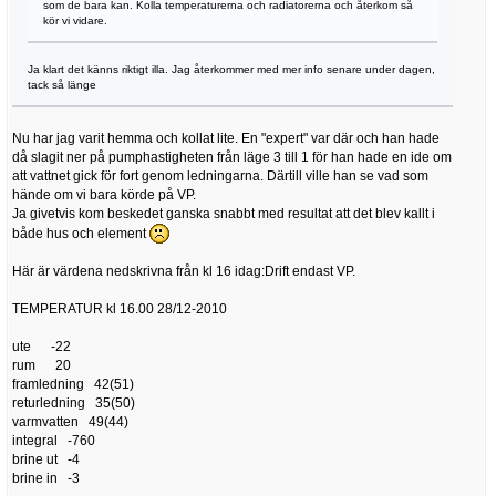
som de bara kan. Kolla temperaturerna och radiatorerna och återkom så
kör vi vidare.
Ja klart det känns riktigt illa. Jag återkommer med mer info senare under dagen,
tack så länge
Nu har jag varit hemma och kollat lite. En "expert" var där och han hade
då slagit ner på pumphastigheten från läge 3 till 1 för han hade en ide om
att vattnet gick för fort genom ledningarna. Därtill ville han se vad som
hände om vi bara körde på VP.
Ja givetvis kom beskedet ganska snabbt med resultat att det blev kallt i
både hus och element
Här är värdena nedskrivna från kl 16 idag:Drift endast VP.
TEMPERATUR kl 16.00 28/12-2010
ute -22
rum 20
framledning 42(51)
returledning 35(50)
varmvatten 49(44)
integral -760
brine ut -4
brine in -3