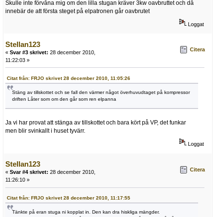
Skulle inte förvåna mig om den lilla stugan kräver 3kw oavbruttet och då
innebär de att första steget på elpatronen går oavbrutet
Loggat
Stellan123
Citera
«
Svar #3 skrivet:
28 december 2010,
11:22:03 »
Citat från: FRJO skrivet 28 december 2010, 11:05:26
Stäng av tillskottet och se fall den värmer något överhuvudtaget på kompressor
driften Låter som om den går som ren elpanna
Ja vi har provat att stänga av tillskottet och bara kört på VP, det funkar
men blir svinkallt i huset tyvärr.
Loggat
Stellan123
Citera
«
Svar #4 skrivet:
28 december 2010,
11:26:10 »
Citat från: FRJO skrivet 28 december 2010, 11:17:55
Tänkte på eran stuga ni kopplat in. Den kan dra hiskliga mängder.