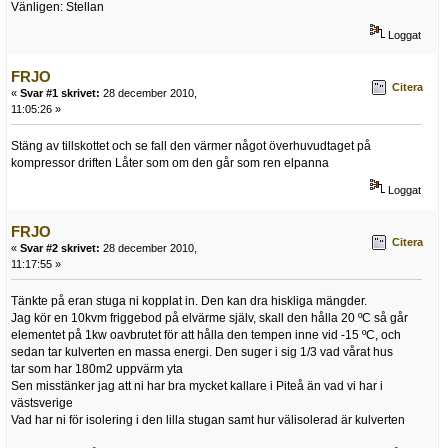
Vänligen: Stellan
Loggat
FRJO
Citera
«
Svar #1 skrivet:
28 december 2010,
11:05:26 »
Stäng av tillskottet och se fall den värmer något överhuvudtaget på
kompressor driften Låter som om den går som ren elpanna
Loggat
FRJO
Citera
«
Svar #2 skrivet:
28 december 2010,
11:17:55 »
Tänkte på eran stuga ni kopplat in. Den kan dra hiskliga mängder.
Jag kör en 10kvm friggebod på elvärme själv, skall den hålla 20 ºC så går
elementet på 1kw oavbrutet för att hålla den tempen inne vid -15 ºC, och
sedan tar kulverten en massa energi. Den suger i sig 1/3 vad vårat hus
tar som har 180m2 uppvärm yta
Sen misstänker jag att ni har bra mycket kallare i Piteå än vad vi har i
västsverige
Vad har ni för isolering i den lilla stugan samt hur välisolerad är kulverten