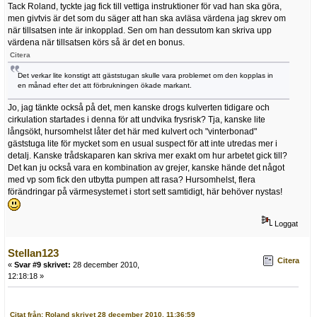
Tack Roland, tyckte jag fick till vettiga instruktioner för vad han ska göra,
men givtvis är det som du säger att han ska avläsa värdena jag skrev om
när tillsatsen inte är inkopplad. Sen om han dessutom kan skriva upp
värdena när tillsatsen körs så är det en bonus.
Citera
Det verkar lite konstigt att gäststugan skulle vara problemet om den kopplas in
en månad efter det att förbrukningen ökade markant.
Jo, jag tänkte också på det, men kanske drogs kulverten tidigare och
cirkulation startades i denna för att undvika frysrisk? Tja, kanske lite
långsökt, hursomhelst låter det här med kulvert och "vinterbonad"
gäststuga lite för mycket som en usual suspect för att inte utredas mer i
detalj. Kanske trådskaparen kan skriva mer exakt om hur arbetet gick till?
Det kan ju också vara en kombination av grejer, kanske hände det något
med vp som fick den utbytta pumpen att rasa? Hursomhelst, flera
förändringar på värmesystemet i stort sett samtidigt, här behöver nystas!
Loggat
Stellan123
Citera
«
Svar #9 skrivet:
28 december 2010,
12:18:18 »
Citat från: Roland skrivet 28 december 2010, 11:36:59