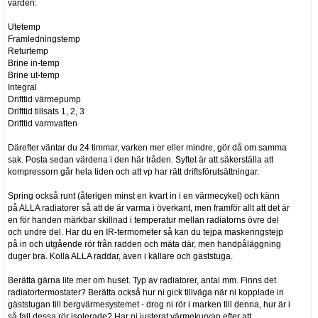
värden:
Utetemp
Framledningstemp
Returtemp
Brine in-temp
Brine ut-temp
Integral
Drifttid värmepump
Drifttid tillsats 1, 2, 3
Drifttid varmvatten
Därefter väntar du 24 timmar, varken mer eller mindre, gör då om samma
sak. Posta sedan värdena i den här tråden. Syftet är att säkerställa att
kompressorn går hela tiden och att vp har rätt driftsförutsättningar.
Spring också runt (återigen minst en kvart in i en värmecykel) och känn
på ALLA radiatorer så att de är varma i överkant, men framför allt att det är
en för handen märkbar skillnad i temperatur mellan radiatorns övre del
och undre del. Har du en IR-termometer så kan du tejpa maskeringstejp
på in och utgående rör från radden och mäta där, men handpåläggning
duger bra. Kolla ALLA raddar, även i källare och gäststuga.
Berätta gärna lite mer om huset. Typ av radiatorer, antal mm. Finns det
radiatortermostater? Berätta också hur ni gick tillväga när ni kopplade in
gäststugan till bergvärmesystemet - drog ni rör i marken till denna, hur är i
så fall dessa rör isolerade? Har ni justerat värmekurvan efter att