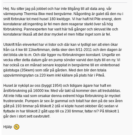
Hej. Nu sitter jag på jobbet och har inte tillgång till all data ang. vår
värmepump Thermia 8kw med bergvärme. Någonting är galet då den nu i
snitt förbrukar tot med husel 180 kw/dygn. Vi har haft hit Pite energi, dem
konstaterar att ingenting är fel men dem reagerar starkt över så hög
förbrukning. Pannexperten har varit här två gånger och skruvat lite och
konstaterar likaså att det drar mycket el men hittar inget som är fel.
Utskrift från eleverket har vi listor och där kan vi tydligt ser att elen ökar
från ca 4 kw till 11kw/timman, detta sker den 8/11-2011 och den dagen är
det blida ute to.m. Och där ligger nu förbrukningen konstant. Ungefär en
vecka efter detta datum går en pump sönder varvid den byts till en ny. Vi
har också ca en månad senare kopplat in bergvärme till en vinterbonad
gäststuga (35kwm) som står på gården. Med den blir den totala
uppvärmningsytan ca 220 kwm inkl källare på plats här i Piteå.
Huset är nyköpt av oss (byggt 1954) och tidigare ägare har haft en
årsförbrukning på 16000 kw. Med vår takt så kommer den att tredubblas.
Att inte hitta vad som orsakar denna extremt höga förbrukning är mycket
frustrerande. Pumpen är sex år gammal och totalt har den på de sex åren
gått på 193 timmar på tillskott 2 (då vi köpte huset oktober iår) sedan vi
flyttade in har tillskott 2 gått upp till ca 230 timmar, fattar ni? På tillskott 1
går den i stort sett oavbrutet!.
Hjälp