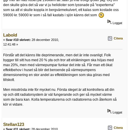
den skulle göra det så var vi ju helidioter som lyssnade på "experterna"
som sa att vi skulle koppla in bergvärmekulvert, ett kalas som kostade oss
59000 kr. 59000 kr som i så fall kastats i sjön känns det som
Loggat
Labold
Citera
«
Svar #10 skrivet:
28 december 2010,
12:41:48 »
Förstår att det känns lite deprimerande, men det är inte ovanligt. Folk
bygger till sitt hus med 20 % yta och tror att elräkningen ska höjas med
max 20%, men med värmepumpar funkar det inte så. Får man ett ökat
effektbehov i huset så blir det beroende på värmepumpens
dimensionering en stor andel av effektökningen som ska göras med
tillskott.
Men misströsta inte för mycket nu. Första steget är att kontrollera att din
vp och ditt radiatorsystem är väl fungerande och ger så mycket värme
som de bara kan. Kolla temperaturerna och radiatorerna och återkom så
kör vi vidare.
Loggat
Stellan123
Citera
«
Svar #11 skrivet:
28 december 2010,