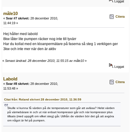
Loggat
måle10
Citera
«
Svar #7 skrivet:
28 december 2010,
11:44:19 »
Hej håller med labold
8kw låter lite pumpen räcker nog inte till tyvärr
Har du kollat med en kloanpermätare på faserna så steg 1 verkligen ger
3kw och inte mer när den är aktiv
«
Senast ändrad: 28 december 2010, 11:55:15 av måle10
»
Loggat
Labold
Citera
«
Svar #8 skrivet:
28 december 2010,
11:53:48 »
Citat från: Roland skrivet 28 december 2010, 11:36:59
Skulle vi kunna få värden på de temperaturer som går att avläsa? Helst värden
på värmebärare in och ut när enbart kompressor går och när kompressor plus
tillsats (med uppgift om vilket steg) går. Utifrån de värden bör det gå att avgöra
om något är fel på pumpen.