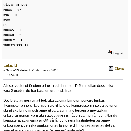
VÄRMEKURVA
kurva 37
min 10
max
65
kurva5 1
kurva0 2
kurva-5 1
värmestopp 17
Loggat
Labold
Citera
«
Svar #13 skrivet:
28 december 2010,
17:20:36 »
Allt ser vettigt ut förutom brine in och brine ut. Diffen mellan dessa ska
vara 3 grader, du har bara en grads skillnad.
Det första att göra är att bekräfta att dina brinetempgivare funkar.
Tvångskör brine-cirkpumpen vid tillfälle då kompressorn inte går, efter en
stund ska brine in och brine ut vara samma eftersom brinevätskan
cirkulerar genom vp-n utan att det utvinns någon värme från den. När du
konstaterat att givarna är OK, så får du justera hastigheten på brine-
cirkpumpen, den ska sänkas för att få större diff. För jag antar att det var
värmebärar-cirkpumpen som "experten" justerade?