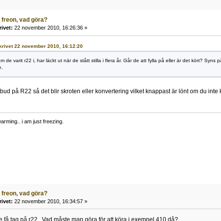
 freon, vad göra?
rivet:
22 november 2010, 16:26:36 »
 skrivet 22 november 2010, 16:12:20
 de varit r22 i, har läckt ut när de stått stilla i flera år. Går de att fylla på eller är det kört? Syn
e.
rbud på R22 så det blir skroten eller konvertering vilket knappast är lönt om du inte 
warming.. i am just freezing.
 freon, vad göra?
rivet:
22 november 2010, 16:34:57 »
e få tag på r22.. Vad måste man göra för att köra i exempel 410 då?