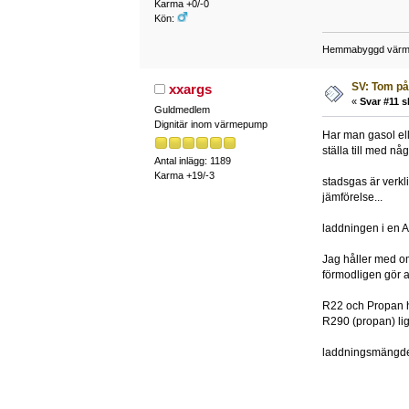
Karma +0/-0
Kön:
Hemmabyggd värmep
SV: Tom på
xxargs
«
Svar #11 s
Guldmedlem
Dignitär inom värmepump
Har man gasol ell
ställa till med någ
Antal inlägg: 1189
Karma +19/-3
stadsgas är verkl
jämförelse...
laddningen i en A
Jag håller med om
förmodligen gör 
R22 och Propan ha
R290 (propan) lig
laddningsmängden