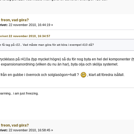
 freon, vad göra?
rivet:
22 november 2010, 16:44:19 »
 skrivet 22 november 2010, 16:34:57
e få tag på r22.. Vad måste man göra för att köra i exempel 410 då?
ryckklass på r410a (typ mycket högre) så du för nog byta en hel del komponenter (
xpansionanordning (vilken du nu än har), byta olja och skölja systemet.
från en gubbe i överrock och solglasögon+hatt ?
, klart att föredra isåfall.
warming.. i am just freezing.
 freon, vad göra?
rivet:
22 november 2010, 16:58:45 »