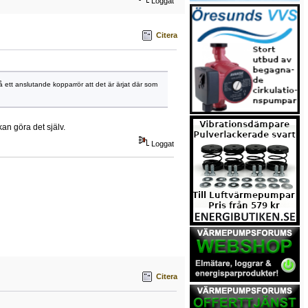
Loggat
Citera
s på ett anslutande kopparrör att det är ärjat där som
kan göra det själv.
Loggat
Citera