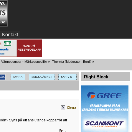
Kontakt
Värmepumpar - Märkesspecifikt
»
Thermia
(Moderator:
Bertil
) »
Right Block
SVARA
SKICKA ÄMNET
SKRIV UT
Citera
det kört? Syns på ett anslutande kopparrör att