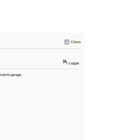
Citera
Loggat
ovärmt garage.