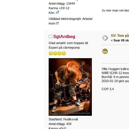
Antal inlägg: 13444
Karma +23/-12
Ju mer man vet des
Kön:
Utbildad elektroingenjör. Arbetar
inom IT
SV: Tom på
SgtArdbeg
«
Svar #8 sk
Glad amatör som hoppas bli
Expert på värmepump
Villa i huggen kal
NIBE f1245-12 instal
Borrhål: 9 m pinnmo
2010-01-19 gick pum
COP 3,4
Stad/land: Hudiksvall
Antal inlägg: 434
Karma +0/-0