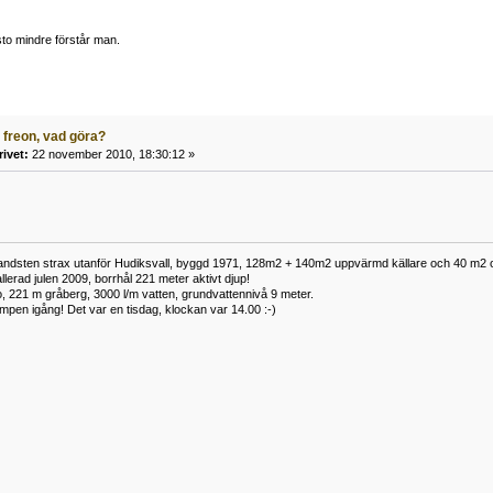
to mindre förstår man.
 freon, vad göra?
rivet:
22 november 2010, 18:30:12 »
ksandsten strax utanför Hudiksvall, byggd 1971, 128m2 + 140m2 uppvärmd källare och 40 m2 
lerad julen 2009, borrhål 221 meter aktivt djup!
, 221 m gråberg, 3000 l/m vatten, grundvattennivå 9 meter.
pen igång! Det var en tisdag, klockan var 14.00 :-)