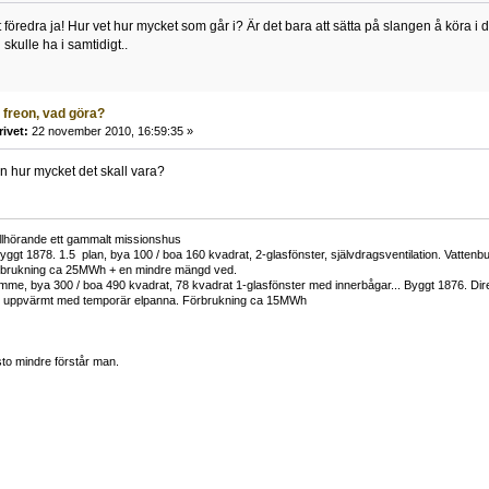
t föredra ja! Hur vet hur mycket som går i? Är det bara att sätta på slangen å köra i
kulle ha i samtidigt..
 freon, vad göra?
rivet:
22 november 2010, 16:59:35 »
en hur mycket det skall vara?
tillhörande ett gammalt missionshus
yggt 1878. 1.5 plan, bya 100 / boa 160 kvadrat, 2-glasfönster, självdragsventilation. Vatt
rbrukning ca 25MWh + en mindre mängd ved.
me, bya 300 / boa 490 kvadrat, 78 kvadrat 1-glasfönster med innerbågar... Byggt 1876. Di
h uppvärmt med temporär elpanna. Förbrukning ca 15MWh
to mindre förstår man.