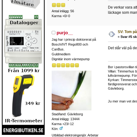
De verkar vara at
Antal inlägg: 56
läckage som man s
Karma +0/-0
SV: Tom på
purjo__
«
Svar #5 sk
Jag har i princip doktorerat på
Bosch/IVT Rego800 och
Det står väl på d
CanBus.
Guldmedlem
Dignitär inom värmepump
Bor i pastorsvillan 
Villan: Timmerhus b
luftvärmepump. Fö
Kyrkan: Timmerstom
färdigrenoverat oc
Gävleborg.
Ju mer man vet des
Stad/land: Gävleborg
Antal inlägg: 13444
Karma +23/-12
Kön:
Utbildad elektroingenjör. Arbetar