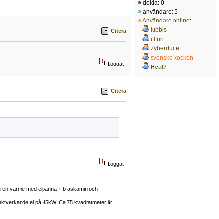
dolda: 0
användare: 5
Användare online
:
lubbis
Citera
ulfuri
Zyberdude
svenske kocken
Loggat
Heat?
Citera
Loggat
enburen värme med elpanna + braskamin och
rektverkande el på 45kW. Ca 75 kvadratmeter är