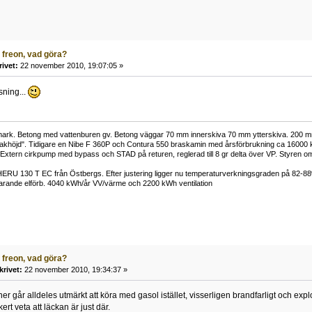
 freon, vad göra?
rivet:
22 november 2010, 19:07:05 »
sning...
mark. Betong med vattenburen gv. Betong väggar 70 mm innerskiva 70 mm ytterskiva. 200 mm 
ll takhöjd". Tidigare en Nibe F 360P och Contura 550 braskamin med årsförbrukning ca 16000
xtern cirkpump med bypass och STAD på returen, reglerad till 8 gr delta över VP. Styren omby
 HERU 130 T EC från Östbergs. Efter justering ligger nu temperaturverkningsgraden på 82-88%.
arande elförb. 4040 kWh/år VV/värme och 2200 kWh ventilation
 freon, vad göra?
krivet:
22 november 2010, 19:34:37 »
 går alldeles utmärkt att köra med gasol istället, visserligen brandfarligt och explo
kert veta att läckan är just där.