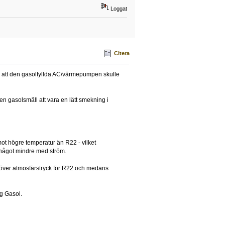
Loggat
Citera
n att den gasolfyllda AC/värmepumpen skulle
en gasolsmäll att vara en lätt smekning i
ot högre temperatur än R22 - vilket
 något mindre med ström.
r över atmosfärstryck för R22 och medans
g Gasol.