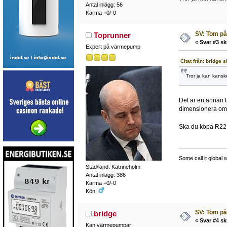
Antal inlägg: 56
Karma +0/-0
SV: Tom på
Toprunner
«
Svar #3 sk
Expert på värmepump
Citat från: bridge
Tror ja kan kansk
Det är en annan t
dimensionera om e
Ska du köpa R22 
Some call it global 
Stad/land: Katrineholm
Antal inlägg: 386
Karma +0/-0
Kön:
SV: Tom på
bridge
«
Svar #4 sk
Kan värmepumpar