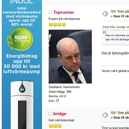
SV: Tom på
Toprunner
«
Svar #1 sk
Expert på värmepump
Citat från: bridge
Har en thermia som
typ vid ett läckag
Det är fyllningsfö
Some call it global 
Stad/land: Katrineholm
Antal inlägg: 386
Karma +0/-0
Kön:
SV: Tom på
bridge
«
Svar #2 sk
Kan värmepumpar
Tror ja kan kansk