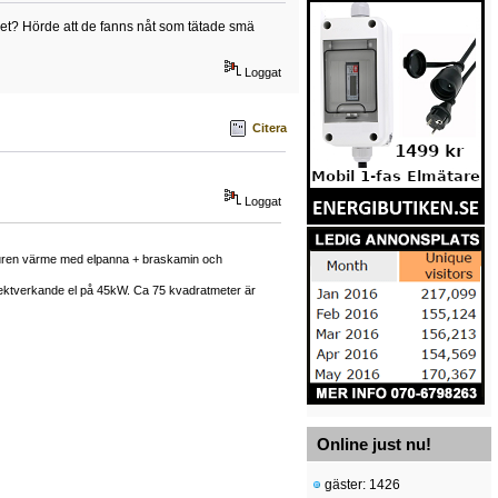
 det? Hörde att de fanns nåt som tätade smä
Loggat
Citera
Loggat
enburen värme med elpanna + braskamin och
rektverkande el på 45kW. Ca 75 kvadratmeter är
Online just nu!
gäster: 1426