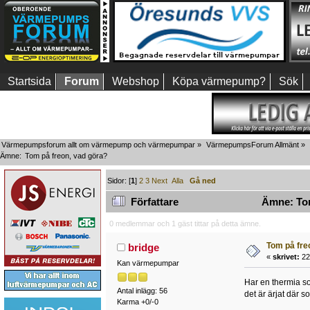
Startsida
Forum
Webshop
Köpa värmepump?
Sök
Värmepumpsforum allt om värmepump och värmepumpar
»
VärmepumpsForum Allmänt
»
Ämne:
Tom på freon, vad göra?
Sidor: [
1
]
2
3
Next
Alla
Gå ned
Författare
Ämne: Tom
0 medlemmar och 1 gäst tittar på detta ämne.
Tom på fre
bridge
«
skrivet:
22
Kan värmepumpar
Har en thermia som 
Antal inlägg: 56
det är ärjat där s
Karma +0/-0