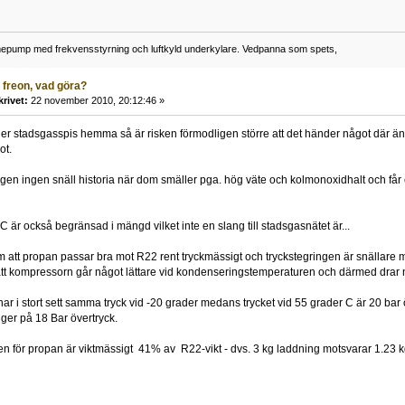
ump med frekvensstyrning och luftkyld underkylare. Vedpanna som spets,
 freon, vad göra?
krivet:
22 november 2010, 20:12:46 »
er stadsgasspis hemma så är risken förmodligen större att det händer något där ä
ot.
igen ingen snäll historia när dom smäller pga. hög väte och kolmonoxidhalt och får 
C är också begränsad i mängd vilket inte en slang till stadsgasnätet är...
 att propan passar bra mot R22 rent tryckmässigt och tryckstegringen är snällare m
att kompressorn går något lättare vid kondenseringstemperaturen och därmed drar
r i stort sett samma tryck vid -20 grader medans trycket vid 55 grader C är 20 ba
ger på 18 Bar övertryck.
 för propan är viktmässigt 41% av R22-vikt - dvs. 3 kg laddning motsvarar 1.23 k