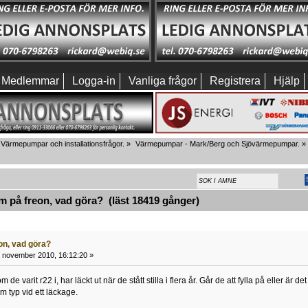
Medlemmar
Logga-in
Vanliga frågor
Registrera
Hjälp
Värmepumpar och installationsfrågor.
»
Värmepumpar - Mark/Berg och Sjövärmepumpar.
»
 på freon, vad göra? (läst 18419 gånger)
on, vad göra?
 november 2010, 16:12:20 »
de varit r22 i, har läckt ut när de stått stilla i flera år. Går de att fylla på eller är 
om typ vid ett läckage.