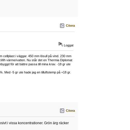
Citera
Loggat
cellplast i väggar. 450 mm lösull på vind. 230 mm
 kWh värme/vatten. Nu står det en Thermia Diplomat
ggd för att bättre passa till mina krav. -18 gr ute
 Med -5 gr ute hade jag en tilluftstemp på +18 gr.
Citera
sivt i vissa koncentrationer. Grön ärg räcker