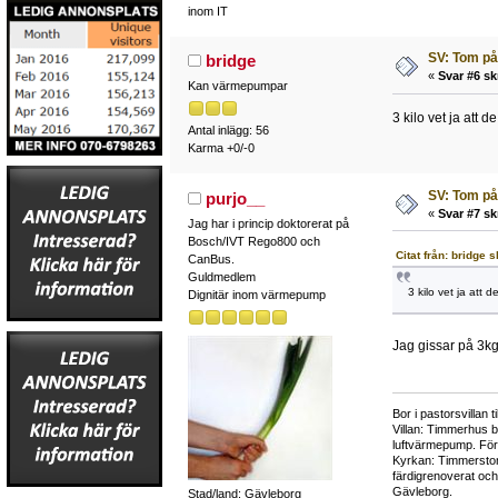
inom IT
SV: Tom på
bridge
«
Svar #6 sk
Kan värmepumpar
3 kilo vet ja att 
Antal inlägg: 56
Karma +0/-0
SV: Tom på
purjo__
«
Svar #7 sk
Jag har i princip doktorerat på
Bosch/IVT Rego800 och
Citat från: bridge
CanBus.
Guldmedlem
3 kilo vet ja att
Dignitär inom värmepump
Jag gissar på 3kg
Bor i pastorsvillan 
Villan: Timmerhus b
luftvärmepump. Fö
Kyrkan: Timmerstom
färdigrenoverat oc
Gävleborg.
Stad/land: Gävleborg