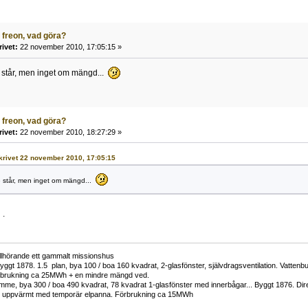
 freon, vad göra?
rivet:
22 november 2010, 17:05:15 »
de står, men inget om mängd...
 freon, vad göra?
rivet:
22 november 2010, 18:27:29 »
 skrivet 22 november 2010, 17:05:15
 de står, men inget om mängd...
 .
tillhörande ett gammalt missionshus
yggt 1878. 1.5 plan, bya 100 / boa 160 kvadrat, 2-glasfönster, självdragsventilation. Vatt
rbrukning ca 25MWh + en mindre mängd ved.
me, bya 300 / boa 490 kvadrat, 78 kvadrat 1-glasfönster med innerbågar... Byggt 1876. Di
h uppvärmt med temporär elpanna. Förbrukning ca 15MWh