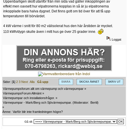
Uppenbarligen skott utanför från min sida vad gäller inkopplingen av
effekt men oavsett hur elpatronerna kopplas in så är ju elpatronerna
inkopplade bara halva dygnet. Det finns gott om tid över för att få upp
temperaturen till börvärdet.
4 kW värme i snitt för 80 m2 välisolerat hus den här årstiden är mycket.
110 kWh/dygn skulle även i mitt hus ge över 25 grader inne.
Loggat
Sidor: [
1
]
2
3
Next
Alla
Gå upp
SVARA
SKICKA ÄMNET
SKRIV UT
Värmepumpsforum allt om värmepump och värmepumpar
»
VärmepumpsForum Allmänt
»
Värmepumpar och installationsfrågor.
»
Värmepumpar - Mark/Berg och Sjövärmepumpar.
(Moderator:
Bertil
)
»
Ämne:
Varför blir inte framledningen högre?
Gå till: