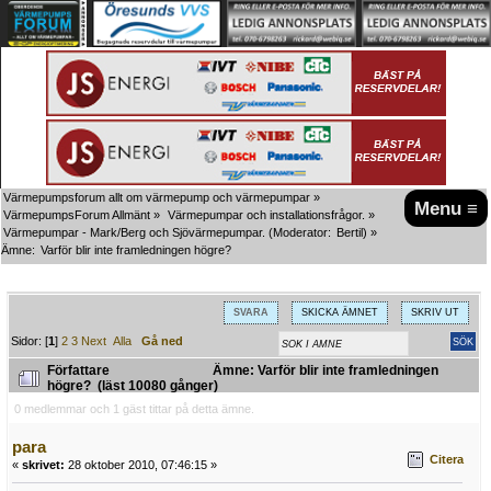
Värmepumpsforum allt om värmepump och värmepumpar
»
Menu ≡
VärmepumpsForum Allmänt
»
Värmepumpar och installationsfrågor.
»
Värmepumpar - Mark/Berg och Sjövärmepumpar.
(Moderator:
Bertil
) »
Ämne:
Varför blir inte framledningen högre?
SVARA
SKICKA ÄMNET
SKRIV UT
Sidor: [
1
]
2
3
Next
Alla
Gå ned
Författare
Ämne: Varför blir inte framledningen
högre? (läst 10080 gånger)
0 medlemmar och 1 gäst tittar på detta ämne.
para
Citera
«
skrivet:
28 oktober 2010, 07:46:15 »