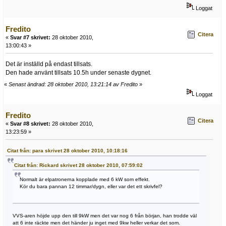
Loggat
Fredito
Citera
«
Svar #7 skrivet:
28 oktober 2010,
13:00:43 »
Det är inställd på endast tillsats.
Den hade använt tillsats 10.5h under senaste dygnet.
«
Senast ändrad: 28 oktober 2010, 13:21:14 av Fredito
»
Loggat
Fredito
Citera
«
Svar #8 skrivet:
28 oktober 2010,
13:23:59 »
Citat från: para skrivet 28 oktober 2010, 10:18:16
Citat från: Rickard skrivet 28 oktober 2010, 07:59:02
Normalt är elpatronerna kopplade med 6 kW som effekt.
Kör du bara pannan 12 timmar/dygn, eller var det ett skrivfel?
VVS-aren höjde upp den till 9kW men det var nog 6 från början, han trodde väl
att 6 inte räckte men det händer ju inget med 9kw heller verkar det som.