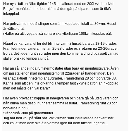
Har nyss fått en Nibe fighter 1145 installerad med en 200l vvb bredvid.
Bergvärmehålet är inte borrat än så den går på elpatron som är 9kW
inkopplad.
Har golvvärme med 5 slingor som är inkopplade, totalt ca 80kvm. Huset
är välisolerat.
(Håller på att bygga ut så senare ska ytterligare 100kvm kopplas på).
Något verkar vara fel för det blir inte varmt i huset, bara ca 18-19 grader.
Framledningenvarierar mellan 25-28 grader och returen på 23-26grader.
Börvärdet ligger runt 38grader men den kommer aldrig dit oavsett var jag
ställer önskad temperatur på.
Har än så länge inga rumstermostater utan bara en inomhusgivare. Även
om jag ställer önskad inomhustemp till 22grader så händer inget. Den
visar att aktuell innetemp är 18grader. Framledning 28 och börvärde 38.
Känns som att den inte orkar höja tempen fast 9kW elpatron är inkopplad
men det måste den väl klara?
Har även provat att koppla ur innegivaren och bara gå på utegivaren och
nån kurva men det blir ungefär samma resultat. Framledning runt 28 och
börvärde runt 38.
Står också -900 på gradminuter.
Jag har noll koll på sånt här. VVS firman som installerade har varit här
och kollat men dom ska återkomma igen för dom hittade inget fel...