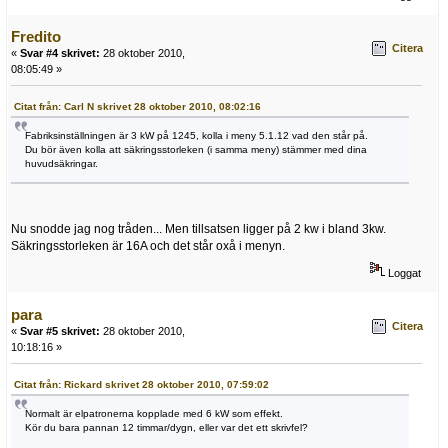
Fredito
Citera
«
Svar #4 skrivet:
28 oktober 2010,
08:05:49 »
Citat från: Carl N skrivet 28 oktober 2010, 08:02:16
Fabriksinställningen är 3 kW på 1245, kolla i meny 5.1.12 vad den står på.
Du bör även kolla att säkringsstorleken (i samma meny) stämmer med dina
huvudsäkringar.
Nu snodde jag nog tråden... Men tillsatsen ligger på 2 kw i bland 3kw.
Säkringsstorleken är 16A och det står oxå i menyn.
Loggat
para
Citera
«
Svar #5 skrivet:
28 oktober 2010,
10:18:16 »
Citat från: Rickard skrivet 28 oktober 2010, 07:59:02
Normalt är elpatronerna kopplade med 6 kW som effekt.
Kör du bara pannan 12 timmar/dygn, eller var det ett skrivfel?