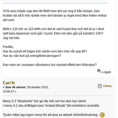
VVS-aren höjde upp den till 9kW men det var nog 6 från början, han
trodde väl att 6 inte räckte men det händer ju inget med 9kw heller verkar
det som.
9kW x 12h blir ca 110 kWh och det är vad huset drar och det är ju i stort
sett bara elpannan som går i huset. Eller om den går på halvfart i 24h?
Jag vet inte.
Fredito,
Har du också ett högre bör-värde som den inte når upp till?
Har du nån koll på energiförbrukningen?
Kan man se i pumpen nånstanns hur mycket effekt den förbrukar?
Loggat
Carl N
Citera
«
Svar #6 skrivet:
28 oktober 2010,
10:56:27 »
Meny 3.3 "tillsatsinfo" bör ge lite info om hur den har värmt.
I meny 4.2 ska driftläget vara "endast tillsats" tills kollektorn anslutits.
Tyvärr hittar jag ingen meny för att läsa av aktuell strömförbrukning.