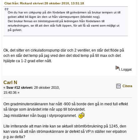
Citat från: Rickard skrivet 28 oktober 2010, 13:51:18
Om du har en cirkpump på din fördelare till golvvärmen så brukar tempen ut till
golvet alltid bli lägre än den ut från värmepumpen (idiotiskt nog).
Det brukar finnas en trim/strypventil på ledningen från fördelaren till
returledningen, se till att den står fullt öppen, för att få så varmt som möjligt ut
på golvet.
Ok, det sitter en cirkulationspump där och 2 ventiler, en står det flöde på
och en står det temp på jag vred den det stod temp på till max och det
hjälpte ca 1-2 grad eller nått.
Loggat
Carl N
Citera
«
Svar #12 skrivet:
28 oktober 2010,
15:40:36 »
Om gradminutersräknaren har nått -900 så borde den gå in med full effekt
så länge som ärvärdet inte når upp till börvärdet.
Jag misstänker nån bugg i styrprogrammet.
Lite irriterande att man inte kan se aktuell strömförbrukning på 1245, den
kan vara så att nån strömavkännare är defekt så VP:n ställer ner elpatron
p g av detta?