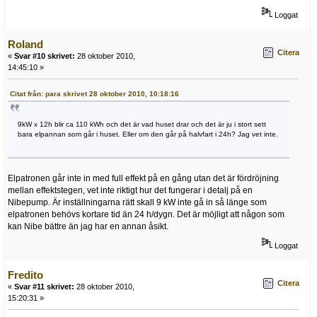
Loggat
Roland
Citera
«
Svar #10 skrivet:
28 oktober 2010,
14:45:10 »
Citat från: para skrivet 28 oktober 2010, 10:18:16
9kW x 12h blir ca 110 kWh och det är vad huset drar och det är ju i stort sett
bara elpannan som går i huset. Eller om den går på halvfart i 24h? Jag vet inte.
Elpatronen går inte in med full effekt på en gång utan det är fördröjning
mellan effektstegen, vet inte riktigt hur det fungerar i detalj på en
Nibepump. Är inställningarna rätt skall 9 kW inte gå in så länge som
elpatronen behövs kortare tid än 24 h/dygn. Det är möjligt att någon som
kan Nibe bättre än jag har en annan åsikt.
Loggat
Fredito
Citera
«
Svar #11 skrivet:
28 oktober 2010,
15:20:31 »