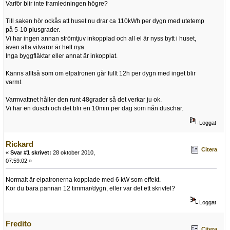
Varför blir inte framledningen högre?
Till saken hör ockås att huset nu drar ca 110kWh per dygn med utetemp
på 5-10 plusgrader.
Vi har ingen annan strömtjuv inkopplad och all el är nyss bytt i huset,
även alla vitvaror är helt nya.
Inga byggfläktar eller annat är inkopplat.
Känns alltså som om elpatronen går fullt 12h per dygn med inget blir
varmt.
Varmvattnet håller den runt 48grader så det verkar ju ok.
Vi har en dusch och det blir en 10min per dag som nån duschar.
Loggat
Rickard
Citera
«
Svar #1 skrivet:
28 oktober 2010,
07:59:02 »
Normalt är elpatronerna kopplade med 6 kW som effekt.
Kör du bara pannan 12 timmar/dygn, eller var det ett skrivfel?
Loggat
Fredito
Citera