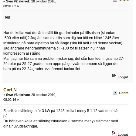
«
Svar #2 skrivet:
28 oktober 2010,
08:01:02 »
Hej!
Har du kollat vad det är inställt för gradminuter på tillsatsen (standard
-500 eller nått)? Jag är i samma sits som dig har fått en Nibe 1245 8kw
installerad på bara elpatron än så länge (ska bli helt klart denna veckan).
Jag ändrade ner gradminuterna till -100 för tillsatsen nu innan
kompressorn är i gång.
Man jag har lite samma problem tycker jag, det står framledningstemp 27-
29 retur på 25-27 grader men uppe på golvvärmetempen så ligger det
bara på ca 22-24 grader. vv däremot funkar fint.
Loggat
Carl N
Citera
«
Svar #3 skrivet:
28 oktober 2010,
08:02:16 »
Fabriksinställningen är 3 kW på 1245, kolla i meny 5.1.12 vad den står
på.
Du bör även kolla att säkringsstorleken (i samma meny) stämmer med
dina huvudsäkringar.
Loggat