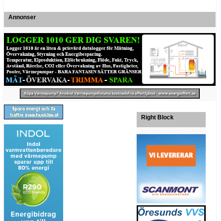
Annonser
Right Block