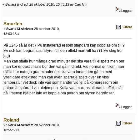
«
Senast ändrad: 28 oktober 2010, 15:45:13 av Carl N
»
Loggat
Smurfen.
Citera
«
Svar #13 skrivet:
28 oktober 2010,
18:03:15 »
På 1245 så är det 7 kw installerad el som standard kan kopplas om till 9
kw och kan begränsas i styren till den effekt man vill ha i (1 kw steg tror
jag)
Man kan ställa hur många grad minuter det ska vara till elspets men om
man kör endast tillsats bör den väl gå in direkt. Vid normal drift kan man
ställa hur många gradminuter det ska vara innan den går in med
ytterligare effektsteg man kan även spärra elspets över en viss
temperatur vet dock inte vad som händer vid fel på kompressorn om
patron är spärrad via utetempen. Kolla vad max installerad eleffekt står
på i menyn hjälper inte att koppla om patron om styren begränsar.
Loggat
Roland
Citera
«
Svar #14 skrivet:
28 oktober 2010,
18:55:58 »