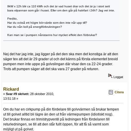
9kW x 12h blir ca 110 kWh och det är vad huset drar och det är ju i stort sett
bara elpannan som går i huset. Eller om den går på halvfart i 24h? Jag vet inte.
Fredito,
Har du också ett högre bör-värde som den inte når upp till?
Har du nån koll på energiförbrukningen?
Kan man se i pumpen nånstanns hur mycket effekt den förbrukar?
Nej det har jag inte, jag ligger på det den ska men det konstiga är att den
säger tex att det är 29 grader ut och det känns på första elementet brevid
pumpen men inte uppe på golvslingan där visar den ca 22-24 grader.
Trots att pumpen säger att det ska vara 27 grader på returen.
Loggat
Rickard
Citera
«
Svar #9 skrivet:
28 oktober 2010,
13:51:18 »
Om du har en cirkpump på din fördelare till golvvärmen så brukar tempen
ut till golvet alltid bli lägre än den ut från värmepumpen (idiotiskt nog).
Det brukar finnas en trim/strypventil på ledningen från fördelaren till
returledningen, se till att den står fullt öppen, för att få så varmt som
möjligt ut på golvet.