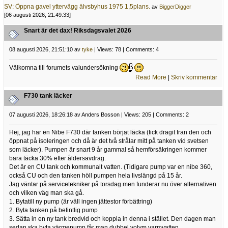
SV: Öppna gavel yttervägg älvsbyhus 1975 1,5plans.
av
BiggerDigger
[06 augusti 2026, 21:49:33]
Snart är det dax! Riksdagsvalet 2026
08 augusti 2026, 21:51:10 av
tyke
| Views: 78 | Comments: 4
Välkomna till forumets valundersökning
Read More
|
Skriv kommentar
F730 tank läcker
07 augusti 2026, 18:26:18 av Anders Bosson | Views: 205 | Comments: 2
Hej, jag har en Nibe F730 där tanken börjat läcka (fick dragit fran den och
öppnat på isoleringen och då är det två strålar mitt på tanken vid svetsen
som läcker). Pumpen är snart 9 år gammal så hemförsäkringen kommer
bara täcka 30% efter åldersavdrag.
Det är en CU tank och kommunalt vatten. (Tidigare pump var en nibe 360,
också CU och den tanken höll pumpen hela livslängd på 15 år.
Jag väntar på servicetekniker på torsdag men funderar nu över alternativen
och vilken väg man ska gå.
1. Bytatill ny pump (är väll ingen jättestor förbättring)
2. Byta tanken på befintlig pump
3. Sätta in en ny tank bredvid och koppla in denna i stället. Den dagen man
sedan ska byta värmepump får man dubbel volym varmvatten.