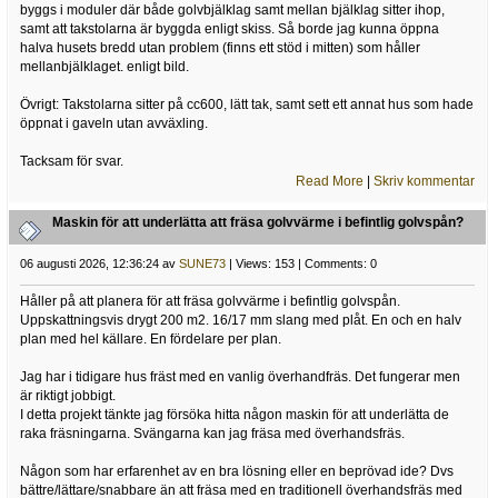
byggs i moduler där både golvbjälklag samt mellan bjälklag sitter ihop,
samt att takstolarna är byggda enligt skiss. Så borde jag kunna öppna
halva husets bredd utan problem (finns ett stöd i mitten) som håller
mellanbjälklaget. enligt bild.
Övrigt: Takstolarna sitter på cc600, lätt tak, samt sett ett annat hus som hade
öppnat i gaveln utan avväxling.
Tacksam för svar.
Read More
|
Skriv kommentar
Maskin för att underlätta att fräsa golvvärme i befintlig golvspån?
06 augusti 2026, 12:36:24 av
SUNE73
| Views: 153 | Comments: 0
Håller på att planera för att fräsa golvvärme i befintlig golvspån.
Uppskattningsvis drygt 200 m2. 16/17 mm slang med plåt. En och en halv
plan med hel källare. En fördelare per plan.
Jag har i tidigare hus fräst med en vanlig överhandfräs. Det fungerar men
är riktigt jobbigt.
I detta projekt tänkte jag försöka hitta någon maskin för att underlätta de
raka fräsningarna. Svängarna kan jag fräsa med överhandsfräs.
Någon som har erfarenhet av en bra lösning eller en beprövad ide? Dvs
bättre/lättare/snabbare än att fräsa med en traditionell överhandsfräs med