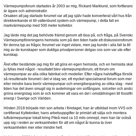
Värmepumpsforum startades år 2003 av mig, Rickard Marklund, som fortfarande
är ägare och administratör.
Orsaken att jag startade forumet var att jag själv hade konverterat vårt hus från
direktverkande el till vattenburet system och värmepump, i detta fall en
markvärmepump med 500 meter kollektor.
Jag lärde mig det jag behövde främst genom att läsa på, och fråga, på Svenska
Värmepumpföreningens hemsida som på den tiden hade ett diskussionsforum
för denna typ av frågor, forumet var inget vidare, men jag kunde i alla fall ta till
mig av de kunskaper som duktiga privatpersoner delgav oss som var ute efter
kunskap.
Året efter bestämde jag mig för att göra en egen hemsida, och en hemsida skall
ju fyllas med något - resultatet blev värmepumpsforum, ett forum om
värmepumpar av alla olika fabrikat och modeller. Efter några halvtaffliga försök
så resulterade forumet i det vi idag ser, ett mycket specialiserat forum som mer
eller mindre bara berör värmepumpar och energibesparing av olika slag - med
tiden har det även smugit sig in avdelningar om solfångare, solceller och andra
gröna energislag som är och kommer att vara en del i omställningen till fossilfri
energi i Sverige och Världen.
Hösten 2018 började min son arbeta i företaget, han är utbildad inom VVS och
certifierad Kyltekniker, hans arbetsuppgifter är primärt att sälja och montera
luftvärmepumpar lokalt kring Piteå med ca 10 mils omnejd, men han lär också
upp sig i resten av verksamheten för att om något år kunna ta över
verksamheten mer eller mindre helt.