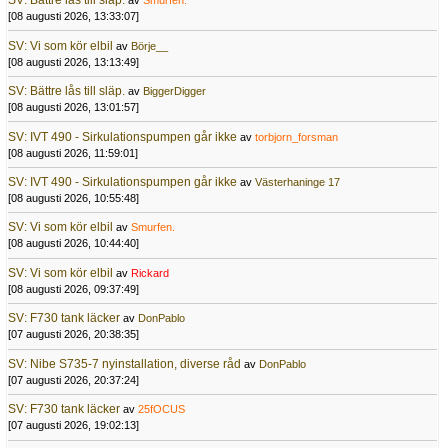
SV: Bättre lås till släp.
av
Smurfen.
[08 augusti 2026, 13:33:07]
SV: Vi som kör elbil
av
Börje__
[08 augusti 2026, 13:13:49]
SV: Bättre lås till släp.
av
BiggerDigger
[08 augusti 2026, 13:01:57]
SV: IVT 490 - Sirkulationspumpen går ikke
av
torbjorn_forsman
[08 augusti 2026, 11:59:01]
SV: IVT 490 - Sirkulationspumpen går ikke
av
Västerhaninge 17
[08 augusti 2026, 10:55:48]
SV: Vi som kör elbil
av
Smurfen.
[08 augusti 2026, 10:44:40]
SV: Vi som kör elbil
av
Rickard
[08 augusti 2026, 09:37:49]
SV: F730 tank läcker
av
DonPablo
[07 augusti 2026, 20:38:35]
SV: Nibe S735-7 nyinstallation, diverse råd
av
DonPablo
[07 augusti 2026, 20:37:24]
SV: F730 tank läcker
av
25fOCUS
[07 augusti 2026, 19:02:13]