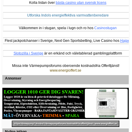
Kolla listan över
bästa casino utan svensk licens
Utforska Indols energieffektiva varmvattenberedare
Välkommen in i stugan, spela i lugn och ro hos
Casinostugan
Flest jackpotchanser i Sverige, Next Gen Sportsbetting, Live Casino hos
Hajper
Slotozilla i Sverige
är en erkänd och väletablerad gamblingplattform
Missa inte Värmepumpsforums oberoende kostnadsfria Offerttjänst!
www.energioffert.se
Annonser
Nyliga inlägg