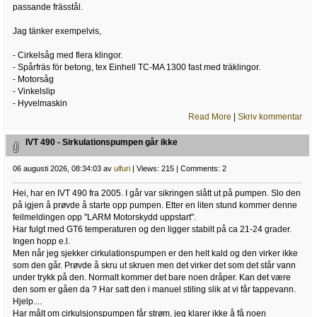
passande frässtål.
Jag tänker exempelvis,
- Cirkelsåg med flera klingor.
- Spårfräs för betong, tex Einhell TC-MA 1300 fast med träklingor.
- Motorsåg
- Vinkelslip
- Hyvelmaskin
Read More
|
Skriv kommentar
IVT 490 - Sirkulationspumpen går ikke
06 augusti 2026, 08:34:03 av
ulfuri
| Views: 215 | Comments: 2
Hei, har en IVT 490 fra 2005. I går var sikringen slått ut på pumpen. Slo den
på igjen å prøvde å starte opp pumpen. Etter en liten stund kommer denne
feilmeldingen opp "LARM Motorskydd uppstart".
Har fulgt med GT6 temperaturen og den ligger stabilt på ca 21-24 grader.
Ingen hopp e.l.
Men når jeg sjekker cirkulationspumpen er den helt kald og den virker ikke
som den går. Prøvde å skru ut skruen men det virker det som det står vann
under trykk på den. Normalt kommer det bare noen dråper. Kan det være
den som er gåen da ? Har satt den i manuel stiling slik at vi får tappevann.
Hjelp....
Har målt om cirkulsjonspumpen får strøm, jeg klarer ikke å få noen