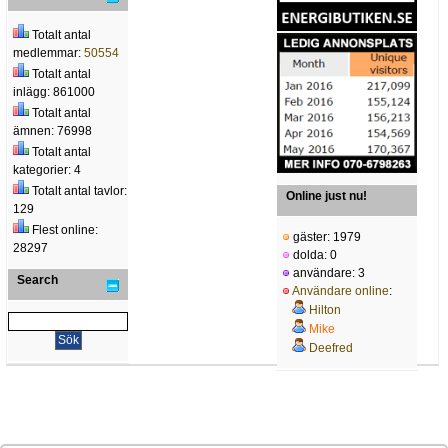
Totalt antal
medlemmar:
50554
Totalt antal
inlägg: 861000
Totalt antal
ämnen: 76998
Totalt antal
kategorier: 4
Totalt antal tavlor:
Online just nu!
129
Flest online:
gäster: 1979
28297
dolda: 0
användare: 3
Search
Användare online
:
Hilton
Mike
Deefred