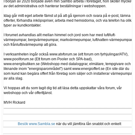
I början av 2020 började även min Sambo arbeta i företaget, hon sköter mycket
av det administrativa och hanterar beställningar i webshoppen.
Idag går mitt eget arbete fämst ut på att gå igenom och svara på e-post, lämna
offerter, förhandla inköpspriser, arbeta med hemsidorna, och via telefon ha olika
typer av kundkontakter.
I forumet avhandlas allt mellan himmel och jord som har med luft/luft-
värmepumpar, bergvärmepumpar, markvärmepumpar, luft/vatten-värmepumpar
och frånluftsvärmepump att göra.
I verksamheten ingår också www.atvforum.se (ett forum om fyrhjulingar/ATV),
www.poolforum.se (Ett forum om Pooler och SPA-bad),
www.energibutiken.se (Webshopp med dataloggrar, elmätare, tempgivare och
liknande inom "energisparområdet") samt www.energioffert.se (En site där du
som kund kan begära offert från företag som säljer och installerar värmepumpar
av alla slag.
Vi hoppas att du som tagit dig tid att läsa detta uppskattar våra forum, vår
webshopp och vår offerttjänst.
MVH Rickard
Besök www.Sambla.se
när du vill jämföra lån snabbt och enkelt