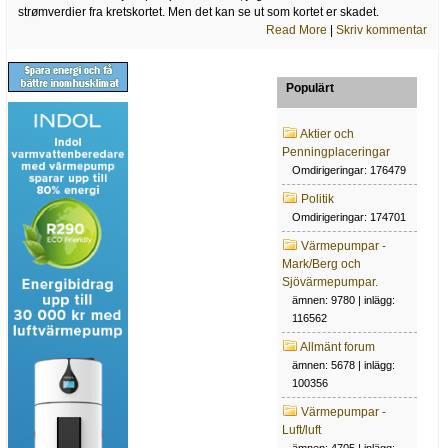
strømverdier fra kretskortet. Men det kan se ut som kortet er skadet.
Read More
|
Skriv kommentar
Populärt
Aktier och
Penningplaceringar
Omdirigeringar: 176479
Politik
Omdirigeringar: 174701
Värmepumpar -
Mark/Berg och
Sjövärmepumpar.
ämnen: 9780 | inlägg:
116562
Allmänt forum
ämnen: 5678 | inlägg:
100356
Värmepumpar -
Luft/luft