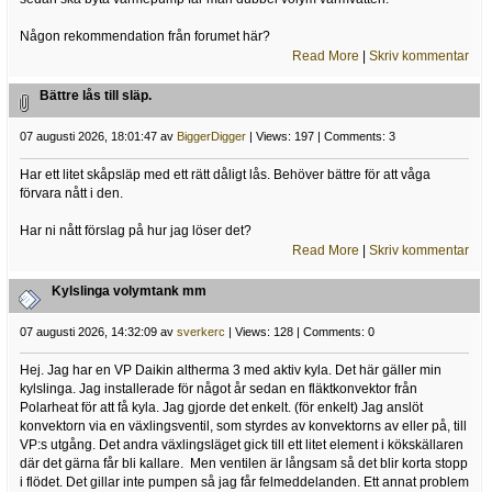
Någon rekommendation från forumet här?
Read More
|
Skriv kommentar
Bättre lås till släp.
07 augusti 2026, 18:01:47 av
BiggerDigger
| Views: 197 | Comments: 3
Har ett litet skåpsläp med ett rätt dåligt lås. Behöver bättre för att våga
förvara nått i den.
Har ni nått förslag på hur jag löser det?
Read More
|
Skriv kommentar
Kylslinga volymtank mm
07 augusti 2026, 14:32:09 av
sverkerc
| Views: 128 | Comments: 0
Hej. Jag har en VP Daikin altherma 3 med aktiv kyla. Det här gäller min
kylslinga. Jag installerade för något år sedan en fläktkonvektor från
Polarheat för att få kyla. Jag gjorde det enkelt. (för enkelt) Jag anslöt
konvektorn via en växlingsventil, som styrdes av konvektorns av eller på, till
VP:s utgång. Det andra växlingsläget gick till ett litet element i kökskällaren
där det gärna får bli kallare. Men ventilen är långsam så det blir korta stopp
i flödet. Det gillar inte pumpen så jag får felmeddelanden. Ett annat problem