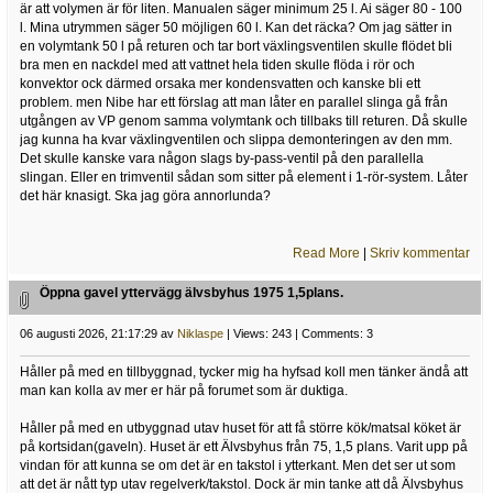
är att volymen är för liten. Manualen säger minimum 25 l. Ai säger 80 - 100
l. Mina utrymmen säger 50 möjligen 60 l. Kan det räcka? Om jag sätter in
en volymtank 50 l på returen och tar bort växlingsventilen skulle flödet bli
bra men en nackdel med att vattnet hela tiden skulle flöda i rör och
konvektor ock därmed orsaka mer kondensvatten och kanske bli ett
problem. men Nibe har ett förslag att man låter en parallel slinga gå från
utgången av VP genom samma volymtank och tillbaks till returen. Då skulle
jag kunna ha kvar växlingventilen och slippa demonteringen av den mm.
Det skulle kanske vara någon slags by-pass-ventil på den parallella
slingan. Eller en trimventil sådan som sitter på element i 1-rör-system. Låter
det här knasigt. Ska jag göra annorlunda?
Read More
|
Skriv kommentar
Öppna gavel yttervägg älvsbyhus 1975 1,5plans.
06 augusti 2026, 21:17:29 av
Niklaspe
| Views: 243 | Comments: 3
Håller på med en tillbyggnad, tycker mig ha hyfsad koll men tänker ändå att
man kan kolla av mer er här på forumet som är duktiga.
Håller på med en utbyggnad utav huset för att få större kök/matsal köket är
på kortsidan(gaveln). Huset är ett Älvsbyhus från 75, 1,5 plans. Varit upp på
vindan för att kunna se om det är en takstol i ytterkant. Men det ser ut som
att det är nått typ utav regelverk/takstol. Dock är min tanke att då Älvsbyhus