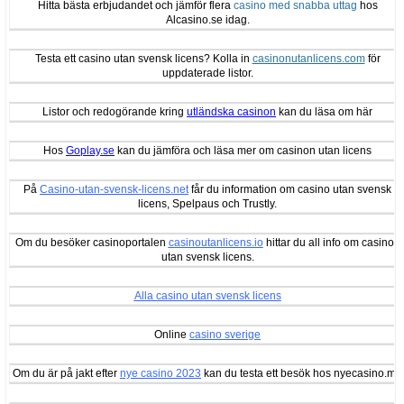
Hitta bästa erbjudandet och jämför flera
casino med snabba uttag
hos
Alcasino.se idag.
Testa ett casino utan svensk licens? Kolla in
casinonutanlicens.com
för
uppdaterade listor.
Listor och redogörande kring
utländska casinon
kan du läsa om här
Hos
Goplay.se
kan du jämföra och läsa mer om casinon utan licens
På
Casino-utan-svensk-licens.net
får du information om casino utan svensk
licens, Spelpaus och Trustly.
Om du besöker casinoportalen
casinoutanlicens.io
hittar du all info om casinon
utan svensk licens.
Alla casino utan svensk licens
Online
casino sverige
Om du är på jakt efter
nye casino 2023
kan du testa ett besök hos nyecasino.me