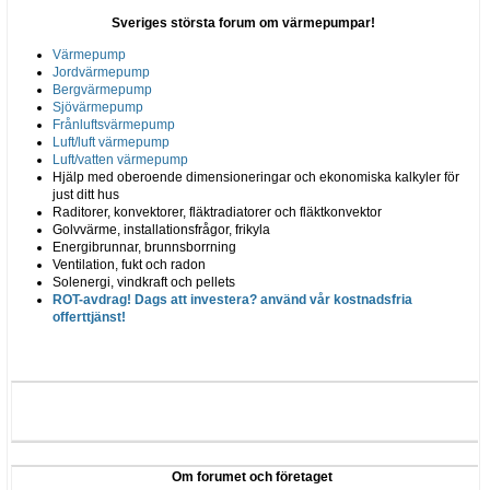
Sveriges största forum om värmepumpar!
Värmepump
Jordvärmepump
Bergvärmepump
Sjövärmepump
Frånluftsvärmepump
Luft/luft värmepump
Luft/vatten värmepump
Hjälp med oberoende dimensioneringar och ekonomiska kalkyler för
just ditt hus
Raditorer, konvektorer, fläktradiatorer och fläktkonvektor
Golvvärme, installationsfrågor, frikyla
Energibrunnar, brunnsborrning
Ventilation, fukt och radon
Solenergi, vindkraft och pellets
ROT-avdrag! Dags att investera? använd vår kostnadsfria
offerttjänst!
Om forumet och företaget