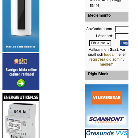
ämnen: 4705 | inlägg:
53446
Medlemsinfo
Användarnamn:
Lösenord:
Välkommen
Gäst
. Var
snäll och
logga in
eller
registrera dig som ny
medlem
.
Right Block