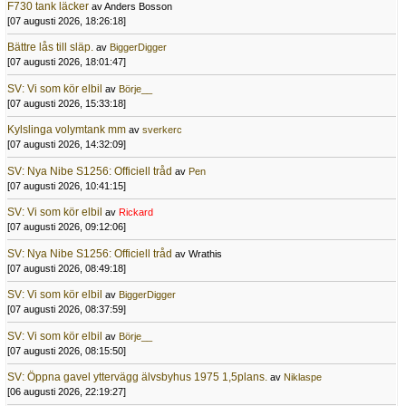
F730 tank läcker
av Anders Bosson
[07 augusti 2026, 18:26:18]
Bättre lås till släp.
av
BiggerDigger
[07 augusti 2026, 18:01:47]
SV: Vi som kör elbil
av
Börje__
[07 augusti 2026, 15:33:18]
Kylslinga volymtank mm
av
sverkerc
[07 augusti 2026, 14:32:09]
SV: Nya Nibe S1256: Officiell tråd
av
Pen
[07 augusti 2026, 10:41:15]
SV: Vi som kör elbil
av
Rickard
[07 augusti 2026, 09:12:06]
SV: Nya Nibe S1256: Officiell tråd
av Wrathis
[07 augusti 2026, 08:49:18]
SV: Vi som kör elbil
av
BiggerDigger
[07 augusti 2026, 08:37:59]
SV: Vi som kör elbil
av
Börje__
[07 augusti 2026, 08:15:50]
SV: Öppna gavel yttervägg älvsbyhus 1975 1,5plans.
av
Niklaspe
[06 augusti 2026, 22:19:27]