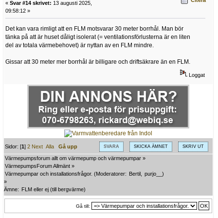
Citera
«
Svar #14 skrivet:
13 augusti 2025,
09:58:12 »
Det kan vara rimligt att en FLM motsvarar 30 meter borrhål. Man bör
tänka på att är huset dåligt isolerat (= ventilationsförlusterna är en liten
del av totala värmebehovet) är nyttan av en FLM mindre.
Gissar att 30 meter mer borrhål är billigare och driftsäkrare än en FLM.
Loggat
Sidor: [
1
]
2
Next
Alla
Gå upp
SVARA
SKICKA ÄMNET
SKRIV UT
Värmepumpsforum allt om värmepump och värmepumpar
»
VärmepumpsForum Allmänt
»
Värmepumpar och installationsfrågor.
(Moderatorer:
Bertil
,
purjo__
)
»
Ämne:
FLM eller ej (till bergvärme)
Gå till: