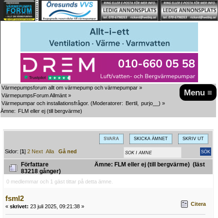
Värmepumpsforum allt om värmepump och värmepumpar
»
Menu ≡
VärmepumpsForum Allmänt
»
Värmepumpar och installationsfrågor.
(Moderatorer:
Bertil
,
purjo__
) »
Ämne:
FLM eller ej (till bergvärme)
SVARA
SKICKA ÄMNET
SKRIV UT
Sidor: [
1
]
2
Next
Alla
Gå ned
Författare
Ämne: FLM eller ej (till bergvärme) (läst
83218 gånger)
0 medlemmar och 1 gäst tittar på detta ämne.
fsml2
Citera
«
skrivet:
23 juli 2025, 09:21:38 »