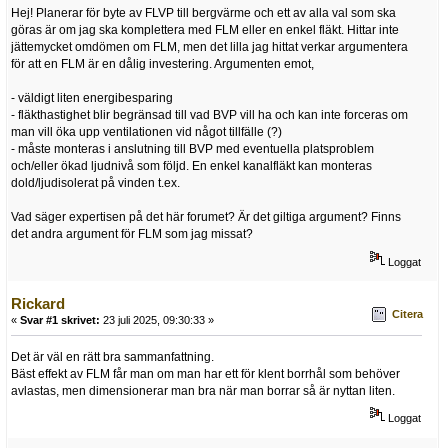
Hej! Planerar för byte av FLVP till bergvärme och ett av alla val som ska
göras är om jag ska komplettera med FLM eller en enkel fläkt. Hittar inte
jättemycket omdömen om FLM, men det lilla jag hittat verkar argumentera
för att en FLM är en dålig investering. Argumenten emot,
- väldigt liten energibesparing
- fläkthastighet blir begränsad till vad BVP vill ha och kan inte forceras om
man vill öka upp ventilationen vid något tillfälle (?)
- måste monteras i anslutning till BVP med eventuella platsproblem
och/eller ökad ljudnivå som följd. En enkel kanalfläkt kan monteras
dold/ljudisolerat på vinden t.ex.
Vad säger expertisen på det här forumet? Är det giltiga argument? Finns
det andra argument för FLM som jag missat?
Loggat
Rickard
Citera
«
Svar #1 skrivet:
23 juli 2025, 09:30:33 »
Det är väl en rätt bra sammanfattning.
Bäst effekt av FLM får man om man har ett för klent borrhål som behöver
avlastas, men dimensionerar man bra när man borrar så är nyttan liten.
Loggat