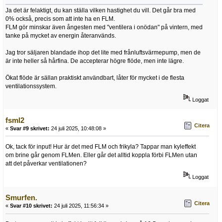
Ja det är felaktigt, du kan ställa vilken hastighet du vill. Det går bra med
0% också, precis som att inte ha en FLM.
FLM gör minskar även ångesten med "ventilera i onödan" på vintern, med
tanke på mycket av energin återanvänds.
Jag tror säljaren blandade ihop det lite med frånluftsvärmepump, men de
är inte heller så hårfina. De accepterar högre flöde, men inte lägre.
Ökat flöde är sällan praktiskt användbart, låter för mycket i de flesta
ventilationssystem.
Loggat
fsml2
Citera
«
Svar #9 skrivet:
24 juli 2025, 10:48:08 »
Ok, tack för input! Hur är det med FLM och frikyla? Tappar man kyleffekt
om brine går genom FLMen. Eller går det alltid koppla förbi FLMen utan
att det påverkar ventilationen?
Loggat
Smurfen.
Citera
«
Svar #10 skrivet:
24 juli 2025, 11:56:34 »