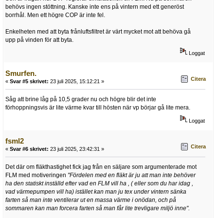
behövs ingen stöttning. Kanske inte ens på vintern med ett generöst
borrhål. Men ett högre COP är inte fel.
Enkelheten med att byta frånluftsfiltret är värt mycket mot att behöva gå
upp på vinden för att byta.
Loggat
Smurfen.
Citera
«
Svar #5 skrivet:
23 juli 2025, 15:12:21 »
Såg att brine låg på 10,5 grader nu och högre blir det inte
förhoppningsvis är lite värme kvar till hösten när vp börjar gå lite mera.
Loggat
fsml2
Citera
«
Svar #6 skrivet:
23 juli 2025, 23:42:31 »
Det där om fläkthastighet fick jag från en säljare som argumenterade mot
FLM med motiveringen
"Fördelen med en fläkt är ju att man inte behöver
ha den statiskt inställd efter vad en FLM vill ha , ( eller som du har idag ,
vad värmepumpen vill ha) istället kan man ju tex under vintern sänka
farten så man inte ventilerar ut en massa värme i onödan, och på
sommaren kan man forcera farten så man får lite trevligare miljö inne".