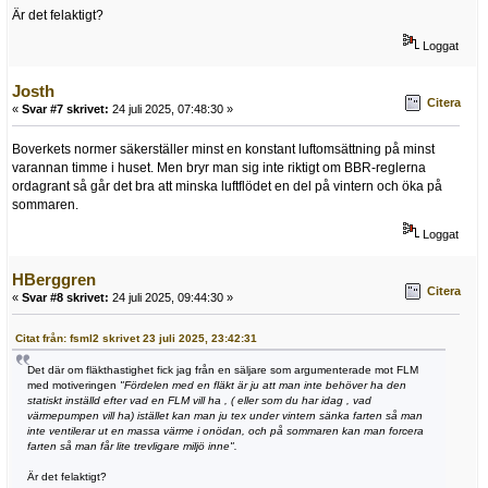
Är det felaktigt?
Loggat
Josth
Citera
«
Svar #7 skrivet:
24 juli 2025, 07:48:30 »
Boverkets normer säkerställer minst en konstant luftomsättning på minst
varannan timme i huset. Men bryr man sig inte riktigt om BBR-reglerna
ordagrant så går det bra att minska luftflödet en del på vintern och öka på
sommaren.
Loggat
HBerggren
Citera
«
Svar #8 skrivet:
24 juli 2025, 09:44:30 »
Citat från: fsml2 skrivet 23 juli 2025, 23:42:31
Det där om fläkthastighet fick jag från en säljare som argumenterade mot FLM
med motiveringen
"Fördelen med en fläkt är ju att man inte behöver ha den
statiskt inställd efter vad en FLM vill ha , ( eller som du har idag , vad
värmepumpen vill ha) istället kan man ju tex under vintern sänka farten så man
inte ventilerar ut en massa värme i onödan, och på sommaren kan man forcera
farten så man får lite trevligare miljö inne".
Är det felaktigt?