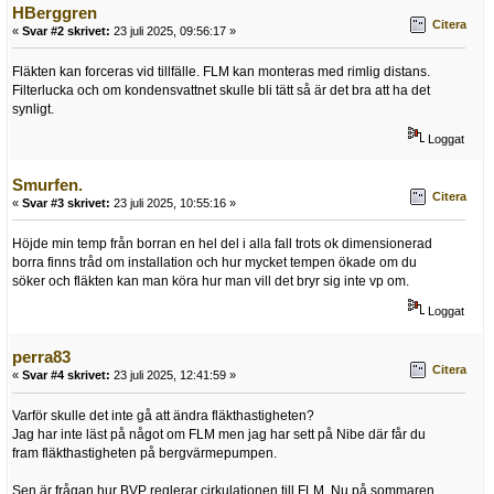
HBerggren
Citera
«
Svar #2 skrivet:
23 juli 2025, 09:56:17 »
Fläkten kan forceras vid tillfälle. FLM kan monteras med rimlig distans.
Filterlucka och om kondensvattnet skulle bli tätt så är det bra att ha det
synligt.
Loggat
Smurfen.
Citera
«
Svar #3 skrivet:
23 juli 2025, 10:55:16 »
Höjde min temp från borran en hel del i alla fall trots ok dimensionerad
borra finns tråd om installation och hur mycket tempen ökade om du
söker och fläkten kan man köra hur man vill det bryr sig inte vp om.
Loggat
perra83
Citera
«
Svar #4 skrivet:
23 juli 2025, 12:41:59 »
Varför skulle det inte gå att ändra fläkthastigheten?
Jag har inte läst på något om FLM men jag har sett på Nibe där får du
fram fläkthastigheten på bergvärmepumpen.
Sen är frågan hur BVP reglerar cirkulationen till FLM. Nu på sommaren