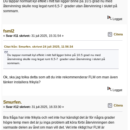
Du tappar normalt kyl effekt i mitt fall ligger brine på 10.5 grad nu med
återvinning skulle nog legat runt 6,5-7 grader utan återvinning i slutet på
sommarn.
Loggat
fsml2
Citera
«
Svar #11 skrivet:
31 juli 2025, 15:31:54 »
Citat från: Smurfen. skrivet 24 juli 2025, 11:56:34
Du tappar normalt kyl effekt i mitt fall ligger brine på 10.5 grad nu med
återvinning skulle nog legat runt 6,5-7 grader utan återvinning i slutet på
sommarn.
Ok, ska jag tolka detta som att du inte rekommenderar FLM om man även
tänker installera frikyla?
Loggat
Smurfen.
Citera
«
Svar #12 skrivet:
31 juli 2025, 16:33:30 »
Bra fråga har inte frikyla och vet inte hur känsligt det är för några grader
högre temp men det är ju inga problem att köra förbi återvinningen den
varmaste delen av året om man vill det. Vet inte riktigt hur FLM är