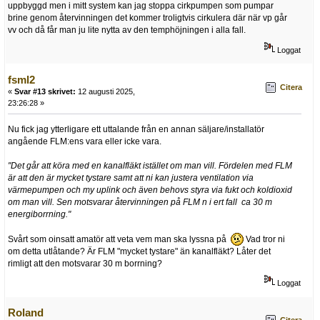
uppbyggd men i mitt system kan jag stoppa cirkpumpen som pumpar
brine genom återvinningen det kommer troligtvis cirkulera där när vp går
vv och då får man ju lite nytta av den temphöjningen i alla fall.
Loggat
fsml2
Citera
«
Svar #13 skrivet:
12 augusti 2025,
23:26:28 »
Nu fick jag ytterligare ett uttalande från en annan säljare/installatör
angående FLM:ens vara eller icke vara.
"Det går att köra med en kanalfläkt istället om man vill. Fördelen med FLM
är att den är mycket tystare samt att ni kan justera ventilation via
värmepumpen och my uplink och även behovs styra via fukt och koldioxid
om man vill. Sen motsvarar återvinningen på FLM n i ert fall ca 30 m
energiborrning."
Svårt som oinsatt amatör att veta vem man ska lyssna på
Vad tror ni
om detta utlåtande? Är FLM "mycket tystare" än kanalfläkt? Låter det
rimligt att den motsvarar 30 m borrning?
Loggat
Roland