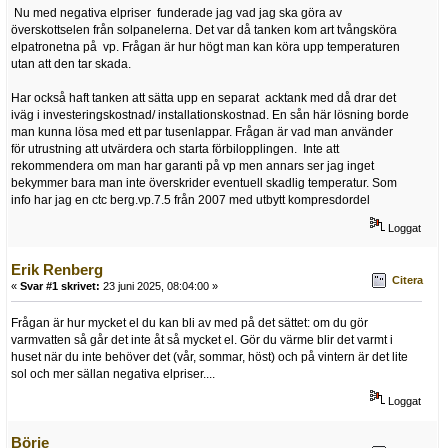
Nu med negativa elpriser funderade jag vad jag ska göra av
överskottselen från solpanelerna. Det var då tanken kom art tvångsköra
elpatronetna på vp. Frågan är hur högt man kan köra upp temperaturen
utan att den tar skada.
Har också haft tanken att sätta upp en separat acktank med då drar det
iväg i investeringskostnad/ installationskostnad. En sån här lösning borde
man kunna lösa med ett par tusenlappar. Frågan är vad man använder
för utrustning att utvärdera och starta förbilopplingen. Inte att
rekommendera om man har garanti på vp men annars ser jag inget
bekymmer bara man inte överskrider eventuell skadlig temperatur. Som
info har jag en ctc berg.vp.7.5 från 2007 med utbytt kompresdordel
Loggat
Erik Renberg
Citera
«
Svar #1 skrivet:
23 juni 2025, 08:04:00 »
Frågan är hur mycket el du kan bli av med på det sättet: om du gör
varmvatten så går det inte åt så mycket el. Gör du värme blir det varmt i
huset när du inte behöver det (vår, sommar, höst) och på vintern är det lite
sol och mer sällan negativa elpriser....
Loggat
Börje__