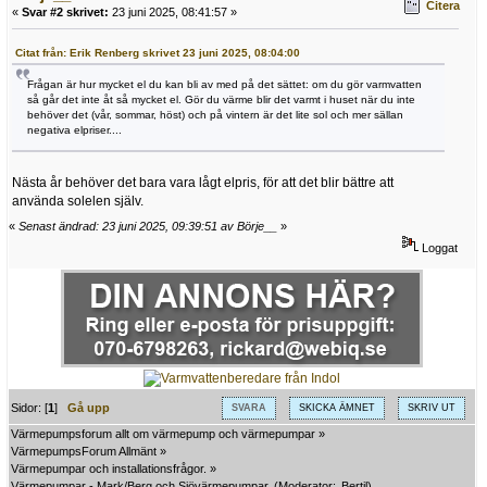
Citera
«
Svar #2 skrivet:
23 juni 2025, 08:41:57 »
Citat från: Erik Renberg skrivet 23 juni 2025, 08:04:00
Frågan är hur mycket el du kan bli av med på det sättet: om du gör varmvatten
så går det inte åt så mycket el. Gör du värme blir det varmt i huset när du inte
behöver det (vår, sommar, höst) och på vintern är det lite sol och mer sällan
negativa elpriser....
Nästa år behöver det bara vara lågt elpris, för att det blir bättre att
använda solelen själv.
«
Senast ändrad: 23 juni 2025, 09:39:51 av Börje__
»
Loggat
Sidor: [
1
]
Gå upp
SVARA
SKICKA ÄMNET
SKRIV UT
Värmepumpsforum allt om värmepump och värmepumpar
»
VärmepumpsForum Allmänt
»
Värmepumpar och installationsfrågor.
»
Värmepumpar - Mark/Berg och Sjövärmepumpar.
(Moderator:
Bertil
)