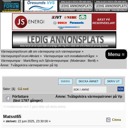
Värmepumpsforum allt om värmepump och värmepumpar
»
Menu ≡
VärmepumpsForum Allmänt
»
Värmepumpar och installationsfrågor.
»
Värmepumpar - Mark/Berg och Sjövärmepumpar.
(Moderator:
Bertil
) »
Ämne:
Tvåbgsköra värmepatroner på Vp
SVARA
SKICKA ÄMNET
SKRIV UT
Sidor: [
1
]
Gå ned
Författare
Ämne: Tvåbgsköra värmepatroner på Vp
(läst 1787 gånger)
0 medlemmar och 1 gäst tittar på detta ämne.
Matsst65
Citera
«
skrivet:
22 juni 2025, 23:30:00 »