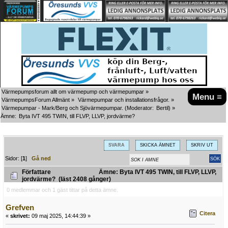
Värmepumpsforum allt om värmepump och värmepumpar
»
Menu ≡
VärmepumpsForum Allmänt
»
Värmepumpar och installationsfrågor.
»
Värmepumpar - Mark/Berg och Sjövärmepumpar.
(Moderator:
Bertil
) »
Ämne:
Byta IVT 495 TWIN, till FLVP, LLVP, jordvärme?
SVARA
SKICKA ÄMNET
SKRIV UT
Sidor: [
1
]
Gå ned
Författare
Ämne: Byta IVT 495 TWIN, till FLVP, LLVP,
jordvärme? (läst 2408 gånger)
0 medlemmar och 1 gäst tittar på detta ämne.
Grefven
Citera
«
skrivet:
09 maj 2025, 14:44:39 »