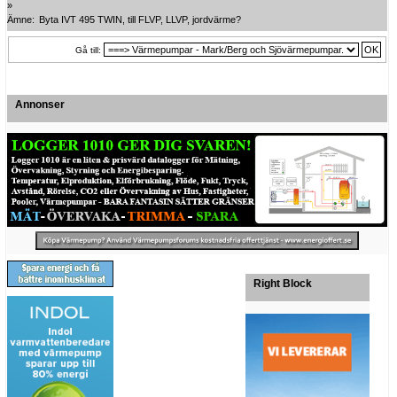
»
Ämne:
Byta IVT 495 TWIN, till FLVP, LLVP, jordvärme?
Gå till:
Annonser
Right Block