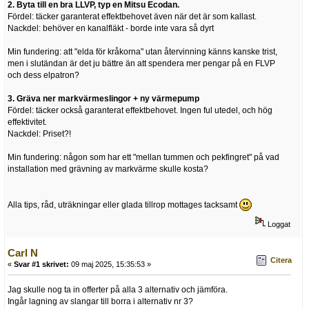
2. Byta till en bra LLVP, typ en Mitsu Ecodan.
Fördel: täcker garanterat effektbehovet även när det är som kallast.
Nackdel: behöver en kanalfläkt - borde inte vara så dyrt
Min fundering: att "elda för kråkorna" utan återvinning känns kanske trist,
men i slutändan är det ju bättre än att spendera mer pengar på en FLVP
och dess elpatron?
3. Gräva ner markvärmeslingor + ny värmepump
Fördel: täcker också garanterat effektbehovet. Ingen ful utedel, och hög
effektivitet.
Nackdel: Priset?!
Min fundering: någon som har ett "mellan tummen och pekfingret" på vad
installation med grävning av markvärme skulle kosta?
Alla tips, råd, uträkningar eller glada tillrop mottages tacksamt
Loggat
Carl N
Citera
«
Svar #1 skrivet:
09 maj 2025, 15:35:53 »
Jag skulle nog ta in offerter på alla 3 alternativ och jämföra.
Ingår lagning av slangar till borra i alternativ nr 3?