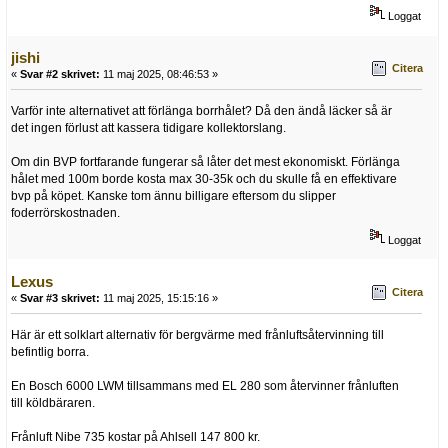
Loggat
jishi
Citera
«
Svar #2 skrivet:
11 maj 2025, 08:46:53 »
Varför inte alternativet att förlänga borrhålet? Då den ändå läcker så är
det ingen förlust att kassera tidigare kollektorslang.
Om din BVP fortfarande fungerar så låter det mest ekonomiskt. Förlänga
hålet med 100m borde kosta max 30-35k och du skulle få en effektivare
bvp på köpet. Kanske tom ännu billigare eftersom du slipper
foderrörskostnaden.
Loggat
Lexus
Citera
«
Svar #3 skrivet:
11 maj 2025, 15:15:16 »
Här är ett solklart alternativ för bergvärme med frånluftsåtervinning till
befintlig borra.
En Bosch 6000 LWM tillsammans med EL 280 som återvinner frånluften
till köldbäraren.
Frånluft Nibe 735 kostar på Ahlsell 147 800 kr.