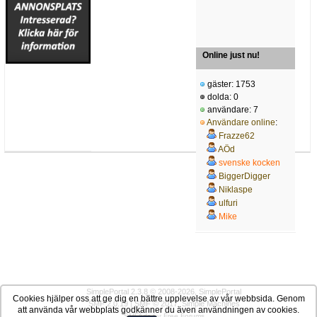
Online just nu!
gäster: 1753
dolda: 0
användare: 7
Användare online
:
Frazze62
AÖd
svenske kocken
BiggerDigger
Niklaspe
ulfuri
Mike
SimplePortal 2.3.8 © 2008-2026, SimplePortal
Cookies hjälper oss att ge dig en bättre upplevelse av vår webbsida. Genom
SMF 2.0.19
|
SMF © 2017
,
Simple Machines
att använda vår webbplats godkänner du även användningen av cookies.
SMFAds
for
Free Forums