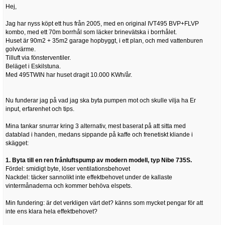
Hej,
Jag har nyss köpt ett hus från 2005, med en original IVT495 BVP+FLVP
kombo, med ett 70m borrhål som läcker brinevätska i borrhålet.
Huset är 90m2 + 35m2 garage hopbyggt, i ett plan, och med vattenburen
golvvärme.
Tilluft via fönsterventiler.
Beläget i Eskilstuna.
Med 495TWIN har huset dragit 10.000 KWh/år.
Nu funderar jag på vad jag ska byta pumpen mot och skulle vilja ha Er
input, erfarenhet och tips.
Mina tankar snurrar kring 3 alternativ, mest baserat på att sitta med
datablad i handen, medans sippande på kaffe och frenetiskt kliande i
skägget:
1. Byta till en ren frånluftspump av modern modell, typ Nibe 735S.
Fördel: smidigt byte, löser ventilationsbehovet
Nackdel: täcker sannolikt inte effektbehovet under de kallaste
vintermånaderna och kommer behöva elspets.
Min fundering: är det verkligen värt det? känns som mycket pengar för att
inte ens klara hela effektbehovet?