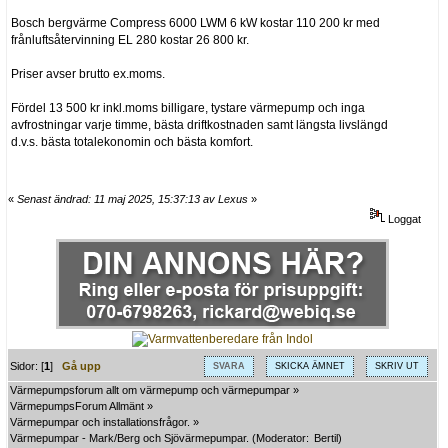
Bosch bergvärme Compress 6000 LWM 6 kW kostar 110 200 kr med
frånluftsåtervinning EL 280 kostar 26 800 kr.
Priser avser brutto ex.moms.
Fördel 13 500 kr inkl.moms billigare, tystare värmepump och inga
avfrostningar varje timme, bästa driftkostnaden samt längsta livslängd
d.v.s. bästa totalekonomin och bästa komfort.
«
Senast ändrad: 11 maj 2025, 15:37:13 av Lexus
»
Loggat
Sidor: [
1
]
Gå upp
SVARA
SKICKA ÄMNET
SKRIV UT
Värmepumpsforum allt om värmepump och värmepumpar
»
VärmepumpsForum Allmänt
»
Värmepumpar och installationsfrågor.
»
Värmepumpar - Mark/Berg och Sjövärmepumpar.
(Moderator:
Bertil
)