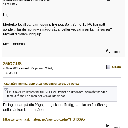
11:23:10 »
Hej!
Moderkortet till vår värmepump Eviheat Split Sun 6-16 kW har gått
sönder. Har du möjligtvis något sådant eller vet var man kan få tag på?
Mycket tacksam för hjälp.
Mvh Gabriella
Loggat
25fOCUS
Citera
«
Svar #11 skrivet:
22 januari 2026,
13:23:24 »
Citat från: pump1 skrivet 26 december 2025, 09:55:52
Hej. Söker lite resrvdelar till EVI HEAT, främst en utegivare som gått sönder,,
försökt få tag i en men det verkar inte finnas..
Ett tag sedan på din fråga, hur gick det för dig, kanske en felsökning
enligt länken kan ge något.
https://www.maskinisten.net/viewtopic.php?t=346695
Loggat