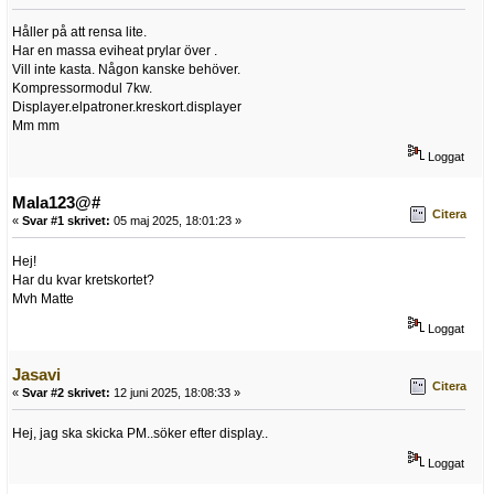
Håller på att rensa lite.
Har en massa eviheat prylar över .
Vill inte kasta. Någon kanske behöver.
Kompressormodul 7kw.
Displayer.elpatroner.kreskort.displayer
Mm mm
Loggat
Mala123@#
Citera
«
Svar #1 skrivet:
05 maj 2025, 18:01:23 »
Hej!
Har du kvar kretskortet?
Mvh Matte
Loggat
Jasavi
Citera
«
Svar #2 skrivet:
12 juni 2025, 18:08:33 »
Hej, jag ska skicka PM..söker efter display..
Loggat