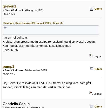
greven1
Citera
«
Svar #8 skrivet:
20 augusti 2025,
08:42:35 »
Citat från: Diezel skrivet 20 augusti 2025, 07:45:55
har en hel del kvar.
Kretskort.kompressormoduler.elpatroner.styrningar.displayer.ej geosun.
Kan nog plocka ihop några kompletta split maskiner.
0705169269
Loggat
pump1
Citera
«
Svar #9 skrivet:
26 december 2025,
09:55:52 »
Hej. Söker lite resrvdelar till EVI HEAT, främst en utegivare som gått
sönder,, försökt få tag i en men det verkar inte finnas..
Loggat
Gabriella Cahlin
Citera
«
Svar #10 skrivet:
22 januari 2026,