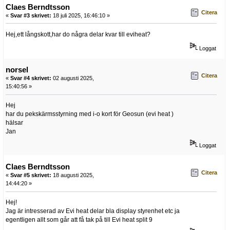
Claes Berndtsson
Citera
«
Svar #3 skrivet:
18 juli 2025, 16:46:10 »
Hej,ett långskott,har do några delar kvar till eviheat?
Loggat
norsel
Citera
«
Svar #4 skrivet:
02 augusti 2025,
15:40:56 »
Hej
har du pekskärmsstyrning med i-o kort för Geosun (evi heat )
hälsar
Jan
Loggat
Claes Berndtsson
Citera
«
Svar #5 skrivet:
18 augusti 2025,
14:44:20 »
Hej!
Jag är intresserad av Evi heat delar bla display styrenhet etc ja
egentligen allt som går att få tak på till Evi heat split 9