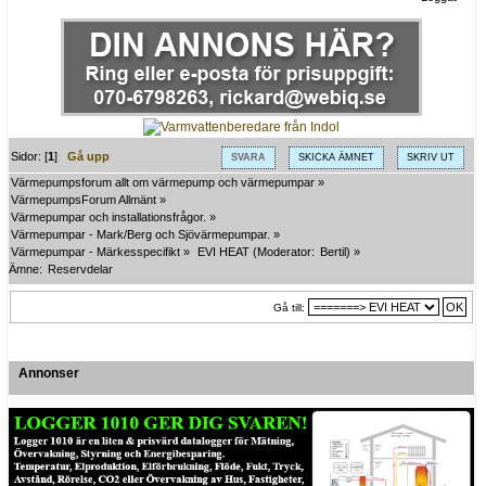
Sidor: [
1
]
Gå upp
SVARA
SKICKA ÄMNET
SKRIV UT
Värmepumpsforum allt om värmepump och värmepumpar
»
VärmepumpsForum Allmänt
»
Värmepumpar och installationsfrågor.
»
Värmepumpar - Mark/Berg och Sjövärmepumpar.
»
Värmepumpar - Märkesspecifikt
»
EVI HEAT
(Moderator:
Bertil
) »
Ämne:
Reservdelar
Gå till:
Annonser