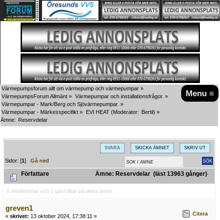
Värmepumpsforum allt om värmepump och värmepumpar
»
Menu ≡
VärmepumpsForum Allmänt
»
Värmepumpar och installationsfrågor.
»
Värmepumpar - Mark/Berg och Sjövärmepumpar.
»
Värmepumpar - Märkesspecifikt
»
EVI HEAT
(Moderator:
Bertil
) »
Ämne:
Reservdelar
SVARA
SKICKA ÄMNET
SKRIV UT
Sidor: [
1
]
Gå ned
Författare
Ämne: Reservdelar (läst 13963 gånger)
0 medlemmar och 1 gäst tittar på detta ämne.
greven1
Citera
«
skrivet:
13 oktober 2024, 17:38:11 »