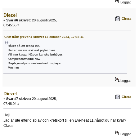
Loggat
Diezel
Citera
«
Svar #6 skrivet:
20 augusti 2025,
07:45:55 »
Citat från: greven1 skrivet 13 oktober 2024, 17:38:11
Håller på att rensa lite.
Har en massa eviheat prylar över .
Vill inte kasta. Någon kanske behöver.
Kompressormodul 7kw.
Displayer.elpatroner.kreskort.displayer
Mm mm
Loggat
Diezel
Citera
«
Svar #7 skrivet:
20 augusti 2025,
07:48:04 »
Hej!
Jag är ute efter display och kretskort till en Evi-heat 11.något du har kvar?
Claes
Loggat