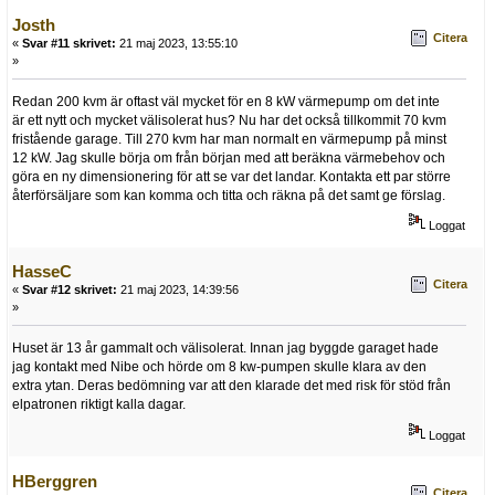
Josth
Citera
«
Svar #11 skrivet:
21 maj 2023, 13:55:10
»
Redan 200 kvm är oftast väl mycket för en 8 kW värmepump om det inte
är ett nytt och mycket välisolerat hus? Nu har det också tillkommit 70 kvm
fristående garage. Till 270 kvm har man normalt en värmepump på minst
12 kW. Jag skulle börja om från början med att beräkna värmebehov och
göra en ny dimensionering för att se var det landar. Kontakta ett par större
återförsäljare som kan komma och titta och räkna på det samt ge förslag.
Loggat
HasseC
Citera
«
Svar #12 skrivet:
21 maj 2023, 14:39:56
»
Huset är 13 år gammalt och välisolerat. Innan jag byggde garaget hade
jag kontakt med Nibe och hörde om 8 kw-pumpen skulle klara av den
extra ytan. Deras bedömning var att den klarade det med risk för stöd från
elpatronen riktigt kalla dagar.
Loggat
HBerggren
Citera