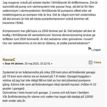
Jag reagerar också på antalet starter i förhållande till drifttimmarna. Det är
sannolikt att pump och värmesystem inte passar ihop, att det är för liten
vattenvolym i värmesystemet i förhållande till pumpens effekt eller att
inställningarna av pumpen inte är bra. Det är något som bör undersökas
då det annars är risk att nästa pump/kompressor också kommer att
haverera i förtid.
Kompressorn har gått bara ca 2000 timmar per år. Det betyder att den är
kraftig i förhållande till värmebehovet. Normal dimensionering brukar ge
drifttider runt 3500 timmar/år. Är det radiatorer eller golvvärme i huset?
Hur ser radiatorerna ut om det är sådana, är platta panelradiatorer?
Loggat
HasseC
Citera
«
Svar #4 skrivet:
20 maj 2023, 15:22:41 »
Systemet är en tvåplansvilla på cirka 200 kvm plus ett fristående garage
på 70 kvm som värms via en kulvert på 7-8 meter. Garaget byggdes i
vintras så jag har inte riktigt fått en bild av hur det påverkat pumpens
gång. Känns inte som att förbrukningen ökat särskilt mycket. (Håller 8-10
grader i garaget)
Golvvärme i hela huset och garage. 2 vuxna och två barn i familjen.
Vår årsförbrukning för värme och vatten har legat rätt stadigt på 10000
kwh under alla år.