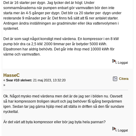
Det är 16 starter per dygn. Jag tycker det är högt. Under
sommarmånaderna när pumpen enbart gör varmvatten bör den inte
starta mer än 4-5 gånger per dygn. Det blir ca 20 starter per dygn under
resterande 9 månader per år. Det finns två sätt att få ner antalet starter.
Antingen ändra inställningen av gradminuter eller öka vattenvolymen i
systemet.
Det är som sagt något konstigt med värdena. En kompressor i en 8 kW
pump bör dra ca 2,5 kW. 2000 timmar per år betyder 5000 kWh.
Elpatronen har aldrig behövts. Det går inte ihop med 10000 kWh för
värme och varmvatten.
Loggat
HasseC
Citera
«
Svar #10 skrivet:
21 maj 2023, 13:32:20
»
Ok. Något mysko med värdena men det är de jag ser i bilden nu. Oavsett
så har kompressorn troligen skurit och jag behöver få igång bergvärmen
igen. Sedan tar jag gärna hjälp med att ställa in driften så den får sundare
nyckeltal.
Är det värt att byta kompressor eller bör jag byta hela pannan?
Loggat