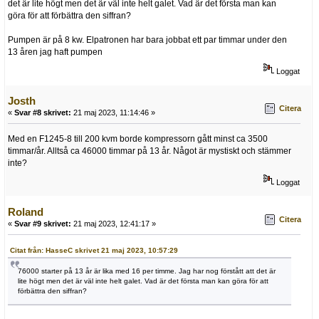
det är lite högt men det är väl inte helt galet. Vad är det första man kan
göra för att förbättra den siffran?
Pumpen är på 8 kw. Elpatronen har bara jobbat ett par timmar under den
13 åren jag haft pumpen
Loggat
Josth
Citera
«
Svar #8 skrivet:
21 maj 2023, 11:14:46 »
Med en F1245-8 till 200 kvm borde kompressorn gått minst ca 3500
timmar/år. Alltså ca 46000 timmar på 13 år. Något är mystiskt och stämmer
inte?
Loggat
Roland
Citera
«
Svar #9 skrivet:
21 maj 2023, 12:41:17 »
Citat från: HasseC skrivet 21 maj 2023, 10:57:29
76000 starter på 13 år är lika med 16 per timme. Jag har nog förstått att det är
lite högt men det är väl inte helt galet. Vad är det första man kan göra för att
förbättra den siffran?