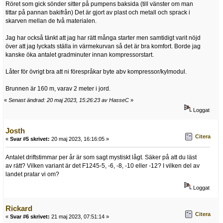
Röret som gick sönder sitter på pumpens baksida (till vänster om man
tittar på pannan bakifrån) Det är gjort av plast och metall och sprack i
skarven mellan de två materialen.
Jag har också tänkt att jag har rätt många starter men samtidigt varit nöjd
över att jag lyckats ställa in värmekurvan så det är bra komfort. Borde jag
kanske öka antalet gradminuter innan kompressorstart.
Låter för övrigt bra att ni förespråkar byte abv kompressor/kylmodul.
Brunnen är 160 m, varav 2 meter i jord.
«
Senast ändrad: 20 maj 2023, 15:26:23 av HasseC
»
Loggat
Josth
Citera
«
Svar #5 skrivet:
20 maj 2023, 16:16:05 »
Antalet driftstimmar per år är som sagt mystiskt lågt. Säker på att du läst
av rätt? Vilken variant är det F1245-5, -6, -8, -10 eller -12? I vilken del av
landet pratar vi om?
Loggat
Rickard
Citera
«
Svar #6 skrivet:
21 maj 2023, 07:51:14 »