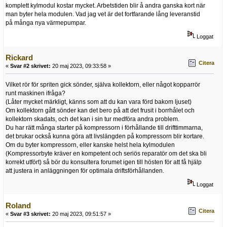
komplett kylmodul kostar mycket. Arbetstiden blir å andra ganska kort när
man byter hela modulen. Vad jag vet är det fortfarande lång leveranstid
på många nya värmepumpar.
Loggat
Rickard
Citera
«
Svar #2 skrivet:
20 maj 2023, 09:33:58 »
Vilket rör för spriten gick sönder, själva kollektorn, eller något kopparrör
runt maskinen ifråga?
(Låter mycket märkligt, känns som att du kan vara förd bakom ljuset)
Om kollektorn gått sönder kan det bero på att det frusit i borrhålet och
kollektorn skadats, och det kan i sin tur medföra andra problem.
Du har rätt många starter på kompressorn i förhållande till drifttimmarna,
det brukar också kunna göra att livslängden på kompressorn blir kortare.
Om du byter kompressorn, eller kanske helst hela kylmodulen
(Kompressorbyte kräver en kompetent och seriös reparatör om det ska bli
korrekt utfört) så bör du konsultera forumet igen till hösten för att få hjälp
att justera in anläggningen för optimala driftsförhållanden.
Loggat
Roland
Citera
«
Svar #3 skrivet:
20 maj 2023, 09:51:57 »