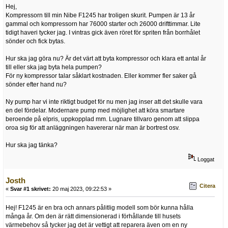
Hej,
Kompressorn till min Nibe F1245 har troligen skurit. Pumpen är 13 år
gammal och kompressorn har 76000 starter och 26000 drifttimmar. Lite
tidigt haveri tycker jag. I vintras gick även röret för spriten från borrhålet
sönder och fick bytas.
Hur ska jag göra nu? Är det värt att byta kompressor och klara ett antal år
till eller ska jag byta hela pumpen?
För ny kompressor talar såklart kostnaden. Eller kommer fler saker gå
sönder efter hand nu?
Ny pump har vi inte riktigt budget för nu men jag inser att det skulle vara
en del fördelar. Modernare pump med möjlighet att köra smartare
beroende på elpris, uppkopplad mm. Lugnare tillvaro genom att slippa
oroa sig för att anläggningen havererar när man är bortrest osv.
Hur ska jag tänka?
Loggat
Josth
Citera
«
Svar #1 skrivet:
20 maj 2023, 09:22:53 »
Hej! F1245 är en bra och annars pålitlig modell som bör kunna hålla
många år. Om den är rätt dimensionerad i förhållande till husets
värmebehov så tycker jag det är vettigt att reparera även om en ny