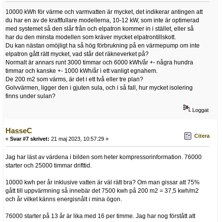
10000 kWh för värme och varmvatten är mycket, det indikerar antingen att
du har en av de kraftfullare modellerna, 10-12 kW, som inte är optimerad
med systemet så den slår från och elpatron kommer in i stället, eller så
har du den minsta modellen som kräver mycket elpatrontillskott.
Du kan nästan omöjligt ha så hög förbrukning på en värmepump om inte
elpatron gått rätt mycket, vad står det räkneverket på?
Normalt är annars runt 3000 timmar och 6000 kWh/år +- några hundra
timmar och kanske +- 1000 kWh/år i ett vanligt egnahem.
De 200 m2 som värms, är det i ett två eller tre plan?
Golvvärmen, ligger den i gjuten sula, och i så fall, hur mycket isolering
finns under sulan?
Loggat
HasseC
Citera
«
Svar #7 skrivet:
21 maj 2023, 10:57:29 »
Jag har läst av värdena i bilden som heter kompressorinformation. 76000
starter och 25000 timmar drifttid.
10000 kwh per år inklusive vatten är väl rätt bra? Om man gissar att 75%
gått till uppvärmning så innebär det 7500 kwh på 200 m2 = 37,5 kwh/m2
och år vilket känns energisnålt i mina ögon.
76000 starter på 13 år är lika med 16 per timme. Jag har nog förstått att