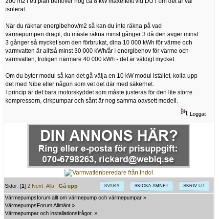
200 m2 i ett plan behöver nog ca 8 kW maxeffekt vid DUT om det är väl
isolerat.
När du räknar energibehov/m2 så kan du inte räkna på vad
värmepumpen dragit, du måste räkna minst gånger 3 då den avger minst
3 gånger så mycket som den förbrukat, dina 10 000 kWh för värme och
varmvatten är alltså minst 30 000 kWh/år i energibehov för värme och
varmvatten, troligen närmare 40 000 kWh - det är väldigt mycket.
Om du byter modul så kan det gå välja en 10 kW modul istället, kolla upp
det med Nibe eller någon som vet det där med säkerhet.
I princip är det bara motorskyddet som måste justeras för den lite större
kompressorn, cirkpumpar och sånt är nog samma oavsett modell.
Loggat
Sidor: [
1
]
2
Next
Alla
Gå upp
SVARA
SKICKA ÄMNET
SKRIV UT
Värmepumpsforum allt om värmepump och värmepumpar
»
VärmepumpsForum Allmänt
»
Värmepumpar och installationsfrågor.
»