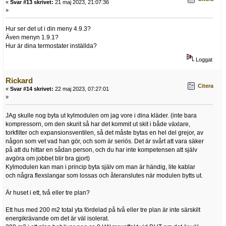
«
Svar #13 skrivet:
21 maj 2023, 21:07:36
»
Hur ser det ut i din meny 4.9.3?
Även menyn 1.9.1?
Hur är dina termostater inställda?
Loggat
Rickard
Citera
«
Svar #14 skrivet:
22 maj 2023, 07:27:01
»
JAg skulle nog byta ut kylmodulen om jag vore i dina kläder. (inte bara
kompressorn, om den skurit så har det kommit ut skit i både växlare,
torkfilter och expansionsventilen, så det måste bytas en hel del grejor, av
någon som vet vad han gör, och som är seriös. Det är svårt att vara säker
på att du hittar en sådan person, och du har inte kompetensen att själv
avgöra om jobbet blir bra gjort)
Kylmodulen kan man i princip byta själv om man är händig, lite kablar
och några flexslangar som lossas och återanslutes när modulen bytts ut.
Är huset i ett, två eller tre plan?
Ett hus med 200 m2 total yta fördelad på två eller tre plan är inte särskilt
energikrävande om det är väl isolerat.