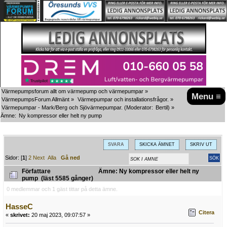
Värmepumpsforum allt om värmepump och värmepumpar
»
Menu ≡
VärmepumpsForum Allmänt
»
Värmepumpar och installationsfrågor.
»
Värmepumpar - Mark/Berg och Sjövärmepumpar.
(Moderator:
Bertil
) »
Ämne:
Ny kompressor eller helt ny pump
SVARA
SKICKA ÄMNET
SKRIV UT
Sidor: [
1
]
2
Next
Alla
Gå ned
Författare
Ämne: Ny kompressor eller helt ny
pump (läst 5585 gånger)
0 medlemmar och 1 gäst tittar på detta ämne.
HasseC
Citera
«
skrivet:
20 maj 2023, 09:07:57 »