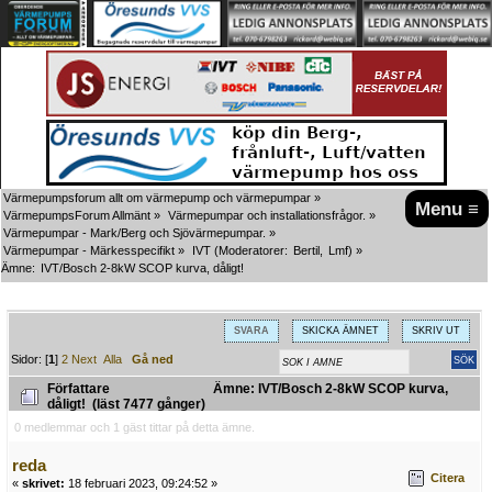
Värmepumpsforum allt om värmepump och värmepumpar
»
Menu ≡
VärmepumpsForum Allmänt
»
Värmepumpar och installationsfrågor.
»
Värmepumpar - Mark/Berg och Sjövärmepumpar.
»
Värmepumpar - Märkesspecifikt
»
IVT
(Moderatorer:
Bertil
,
Lmf
) »
Ämne:
IVT/Bosch 2-8kW SCOP kurva, dåligt!
SVARA
SKICKA ÄMNET
SKRIV UT
Sidor: [
1
]
2
Next
Alla
Gå ned
Författare
Ämne: IVT/Bosch 2-8kW SCOP kurva,
dåligt! (läst 7477 gånger)
0 medlemmar och 1 gäst tittar på detta ämne.
reda
Citera
«
skrivet:
18 februari 2023, 09:24:52 »