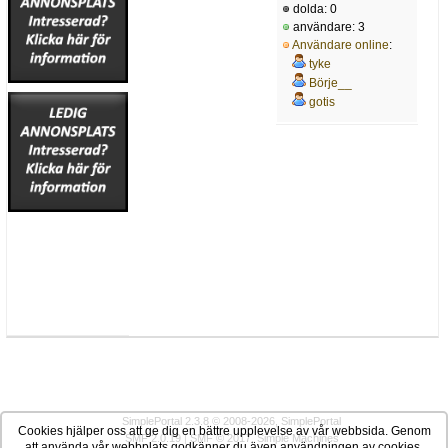
dolda: 0
användare: 3
Användare online
:
tyke
Börje__
gotis
SimplePortal 2.3.8 © 2008-2026, SimplePortal
Cookies hjälper oss att ge dig en bättre upplevelse av vår webbsida. Genom
SMF 2.0.19
|
SMF © 2017
,
Simple Machines
att använda vår webbplats godkänner du även användningen av cookies.