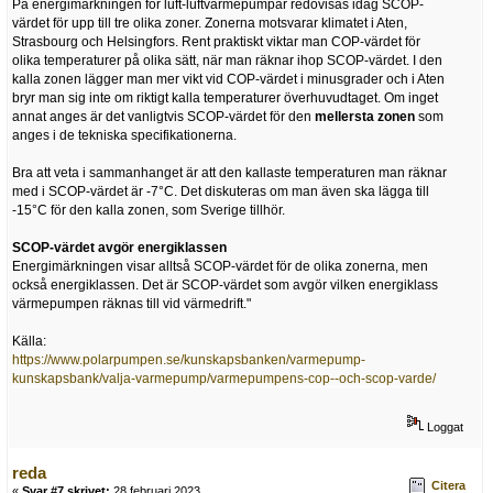
På energimärkningen för luft-luftvärmepumpar redovisas idag SCOP-
värdet för upp till tre olika zoner. Zonerna motsvarar klimatet i Aten,
Strasbourg och Helsingfors. Rent praktiskt viktar man COP-värdet för
olika temperaturer på olika sätt, när man räknar ihop SCOP-värdet. I den
kalla zonen lägger man mer vikt vid COP-värdet i minusgrader och i Aten
bryr man sig inte om riktigt kalla temperaturer överhuvudtaget. Om inget
annat anges är det vanligtvis SCOP-värdet för den
mellersta zonen
som
anges i de tekniska specifikationerna.
Bra att veta i sammanhanget är att den kallaste temperaturen man räknar
med i SCOP-värdet är -7°C. Det diskuteras om man även ska lägga till
-15°C för den kalla zonen, som Sverige tillhör.
SCOP-värdet avgör energiklassen
Energimärkningen visar alltså SCOP-värdet för de olika zonerna, men
också energiklassen. Det är SCOP-värdet som avgör vilken energiklass
värmepumpen räknas till vid värmedrift."
Källa:
https://www.polarpumpen.se/kunskapsbanken/varmepump-
kunskapsbank/valja-varmepump/varmepumpens-cop--och-scop-varde/
Loggat
reda
Citera
«
Svar #7 skrivet:
28 februari 2023,