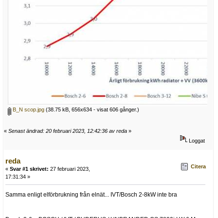
B_N scop.jpg
(38.75 kB, 656x634 - visat 606 gånger.)
«
Senast ändrad: 20 februari 2023, 12:42:36 av reda
»
Loggat
reda
Citera
«
Svar #1 skrivet:
27 februari 2023,
17:31:34 »
Samma enligt elförbrukning från elnät... IVT/Bosch 2-8kW inte bra