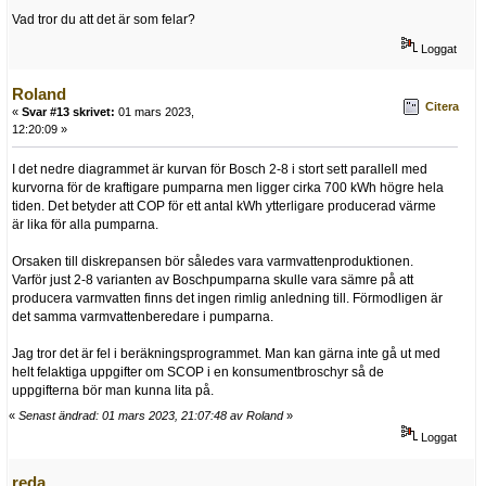
Vad tror du att det är som felar?
Loggat
Roland
Citera
«
Svar #13 skrivet:
01 mars 2023,
12:20:09 »
I det nedre diagrammet är kurvan för Bosch 2-8 i stort sett parallell med
kurvorna för de kraftigare pumparna men ligger cirka 700 kWh högre hela
tiden. Det betyder att COP för ett antal kWh ytterligare producerad värme
är lika för alla pumparna.
Orsaken till diskrepansen bör således vara varmvattenproduktionen.
Varför just 2-8 varianten av Boschpumparna skulle vara sämre på att
producera varmvatten finns det ingen rimlig anledning till. Förmodligen är
det samma varmvattenberedare i pumparna.
Jag tror det är fel i beräkningsprogrammet. Man kan gärna inte gå ut med
helt felaktiga uppgifter om SCOP i en konsumentbroschyr så de
uppgifterna bör man kunna lita på.
«
Senast ändrad: 01 mars 2023, 21:07:48 av Roland
»
Loggat
reda