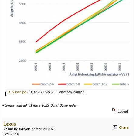
B_N kwh.jpg
(31.32 kB, 652x632 - visat 597 gånger.)
«
Senast ändrad: 01 mars 2023, 08:57:01 av reda
»
Loggat
Lexus
Citera
«
Svar #2 skrivet:
27 februari 2023,
22:15:22 »