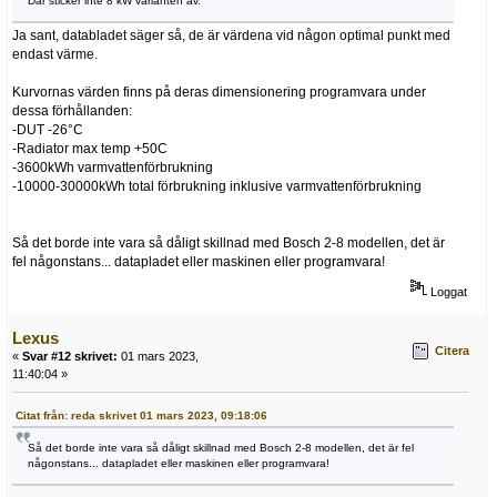
Där sticker inte 8 kW varianten av.
Ja sant, databladet säger så, de är värdena vid någon optimal punkt med
endast värme.
Kurvornas värden finns på deras dimensionering programvara under
dessa förhållanden:
-DUT -26°C
-Radiator max temp +50C
-3600kWh varmvattenförbrukning
-10000-30000kWh total förbrukning inklusive varmvattenförbrukning
Så det borde inte vara så dåligt skillnad med Bosch 2-8 modellen, det är
fel någonstans... datapladet eller maskinen eller programvara!
Loggat
Lexus
Citera
«
Svar #12 skrivet:
01 mars 2023,
11:40:04 »
Citat från: reda skrivet 01 mars 2023, 09:18:06
Så det borde inte vara så dåligt skillnad med Bosch 2-8 modellen, det är fel
någonstans... datapladet eller maskinen eller programvara!