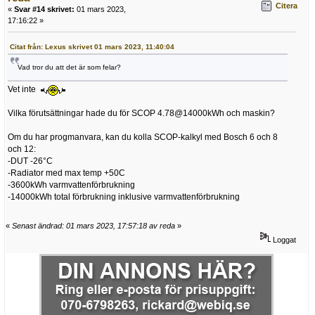
Citera
«
Svar #14 skrivet:
01 mars 2023,
17:16:22 »
Citat från: Lexus skrivet 01 mars 2023, 11:40:04
Vad tror du att det är som felar?
Vet inte
Vilka förutsättningar hade du för SCOP 4.78@14000kWh och maskin?
Om du har progmanvara, kan du kolla SCOP-kalkyl med Bosch 6 och 8
och 12:
-DUT -26°C
-Radiator med max temp +50C
-3600kWh varmvattenförbrukning
-14000kWh total förbrukning inklusive varmvattenförbrukning
«
Senast ändrad: 01 mars 2023, 17:57:18 av reda
»
Loggat