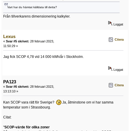
Vart har du hämtat källdata till detta?
Från tillverkarens dimensionering kalkyler.
Loggat
Lexus
Citera
«
Svar #5 skrivet:
28 februari 2023,
11:50:29 »
Jag fick SCOP 4,78 vid 14 000 kWh/år i Stockholm.
Loggat
PA123
Citera
«
Svar #6 skrivet:
28 februari 2023,
13:13:10 »
Kan SCOP vara rätt för Sverige?
Ja, åtminstone om vi har samma
temperatur som i Strassbourg.
Citat:
"
SCOP-värde för olika zoner