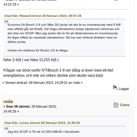
14:22:19 »
Citat från: Roland skrivet 28 februari 2023, 08:07:28
Kurvorna för Bosch 2-6 och Nibe S6 (antar att det är en inverterpump med 6 kW
max effekt) går att förstå. Vid höga värmebehov börjar elpatronen behövas och
det drar ner SCOP. Men jag tycker det är fel att dimensionera en inverterpump
för lägre effekt än maximalt värmebehov. Då har man förlorat fördelen med en
sådan pump.
Undrar om värdena för Bosch 2-8 är riktiga.
Nibe S 6(8 ) var Nibe S1255 6(8 )
Frågan var dock varför IVT/Bosch 2-8 ser dålig ut även med ett litet
energibehov, och inte om vilken storlek som skulle vara bäst.
«
Senast ändrad: 28 februari 2023, 14:28:01 av reda
»
Loggat
reda
Citera
«
Svar #8 skrivet:
28 februari 2023,
14:45:26 »
Citat från: Lexus skrivet 28 februari 2023, 11:50:29
Jag fick SCOP 4,78 vid 14 000 kWh/år i Stockholm.