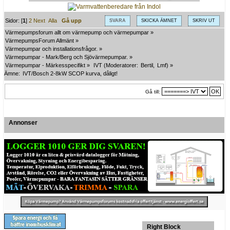
Sidor: [
1
]
2
Next
Alla
Gå upp
SVARA
SKICKA ÄMNET
SKRIV UT
Värmepumpsforum allt om värmepump och värmepumpar
»
VärmepumpsForum Allmänt
»
Värmepumpar och installationsfrågor.
»
Värmepumpar - Mark/Berg och Sjövärmepumpar.
»
Värmepumpar - Märkesspecifikt
»
IVT
(Moderatorer:
Bertil
,
Lmf
) »
Ämne:
IVT/Bosch 2-8kW SCOP kurva, dåligt!
Gå till:
Annonser
Right Block