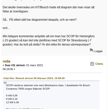
Det skulle överraska om IVT/Bosch hade ett diagram där man visar att
Nibe är överlägsen.
Så... På vilket sätt har diagrammet skapats, och av vem?
och...
Min tidigare kommentar antydde att om man har SCOP för Helsingfors
(-15 grader) så kan det inte jämföras med SCOP för Strassbourg (-7
grader). Har du koll på detta? Är det olika för dessa värmepumpar?
Loggat
reda
Citera
«
Svar #11 skrivet:
01 mars 2023,
09:18:06 »
Citat från: Roland skrivet 28 februari 2023, 15:08:45
SCOP-värdena stämmer inte med tillverkarens data. I databladet för Bosch
Compress 7800i anges följande SCOP:
6 kW 4,06
8 kW 4,16
12 kW 4,39