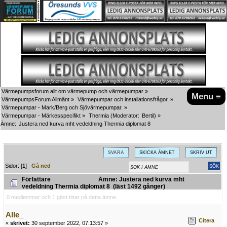
Värmepumpsforum allt om värmepump och värmepumpar
»
Menu ≡
VärmepumpsForum Allmänt
»
Värmepumpar och installationsfrågor.
»
Värmepumpar - Mark/Berg och Sjövärmepumpar.
»
Värmepumpar - Märkesspecifikt
»
Thermia
(Moderator:
Bertil
) »
Ämne:
Justera ned kurva mht vedeldning Thermia diplomat 8
SVARA
SKICKA ÄMNET
SKRIV UT
Sidor: [
1
]
Gå ned
Författare
Ämne: Justera ned kurva mht
vedeldning Thermia diplomat 8 (läst 1492 gånger)
0 medlemmar och 1 gäst tittar på detta ämne.
Alle_
Citera
«
skrivet:
30 september 2022, 07:13:57 »