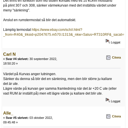
Det finns en funktion som vid sluten kontakt med ett 10 kOhm motstånd
på plint 307 och 308, sänker värmekurvan med det inställda värdet under
meny "sänkning".
Anslut en rumstermostat så blir det automatiskt.
Lämplig termostat
https://www.ebay.com/sch/i.html?
_from=R40&_trksid=p2047675.m570.l1313&_nkw=Salus+RT310RF&_sacat=0
Loggat
Carl N
Citera
«
Svar #4 skrivet:
30 september 2022,
18:50:20 »
Värdet på Kurvas anger lutningen.
Sänker du denna så blir det en sänkning, men den blir större ju kallare
det är ute.
Lägre värde på kurvan ger samma framledning när det är +20 C ute (eller
vad RUM är inställt på) men ett lägre värde ju kallare det blir ute.
Loggat
Alle_
Citera
«
Svar #5 skrivet:
03 oktober 2022,
09:45:48 »