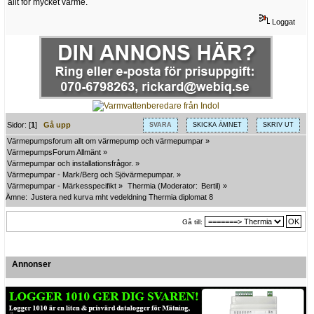
allt för mycket värme.
Loggat
Sidor: [
1
]
Gå upp
SVARA
SKICKA ÄMNET
SKRIV UT
Värmepumpsforum allt om värmepump och värmepumpar
»
VärmepumpsForum Allmänt
»
Värmepumpar och installationsfrågor.
»
Värmepumpar - Mark/Berg och Sjövärmepumpar.
»
Värmepumpar - Märkesspecifikt
»
Thermia
(Moderator:
Bertil
) »
Ämne:
Justera ned kurva mht vedeldning Thermia diplomat 8
Gå till:
Annonser