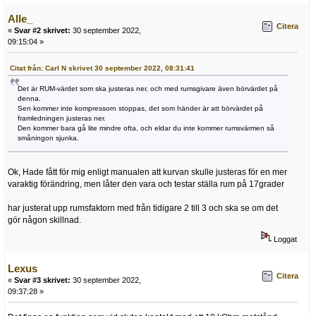
Alle_
Citera
«
Svar #2 skrivet:
30 september 2022,
09:15:04 »
Citat från: Carl N skrivet 30 september 2022, 08:31:41
Det är RUM-värdet som ska justeras ner, och med rumsgivare även börvärdet på
denna.
Sen kommer inte kompressorn stoppas, det som händer är att börvärdet på
framledningen justeras ner.
Den kommer bara gå lite mindre ofta, och eldar du inte kommer rumsvärmen så
småningon sjunka.
Ok, Hade fått för mig enligt manualen att kurvan skulle justeras för en mer
varaktig förändring, men låter den vara och testar ställa rum på 17grader
har justerat upp rumsfaktorn med från tidigare 2 till 3 och ska se om det
gör någon skillnad.
Loggat
Lexus
Citera
«
Svar #3 skrivet:
30 september 2022,
09:37:28 »