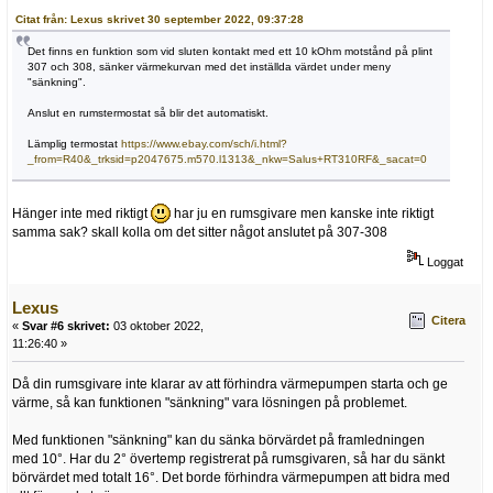
Citat från: Lexus skrivet 30 september 2022, 09:37:28
Det finns en funktion som vid sluten kontakt med ett 10 kOhm motstånd på plint
307 och 308, sänker värmekurvan med det inställda värdet under meny
"sänkning".
Anslut en rumstermostat så blir det automatiskt.
Lämplig termostat
https://www.ebay.com/sch/i.html?
_from=R40&_trksid=p2047675.m570.l1313&_nkw=Salus+RT310RF&_sacat=0
Hänger inte med riktigt
har ju en rumsgivare men kanske inte riktigt
samma sak? skall kolla om det sitter något anslutet på 307-308
Loggat
Lexus
Citera
«
Svar #6 skrivet:
03 oktober 2022,
11:26:40 »
Då din rumsgivare inte klarar av att förhindra värmepumpen starta och ge
värme, så kan funktionen "sänkning" vara lösningen på problemet.
Med funktionen "sänkning" kan du sänka börvärdet på framledningen
med 10°. Har du 2° övertemp registrerat på rumsgivaren, så har du sänkt
börvärdet med totalt 16°. Det borde förhindra värmepumpen att bidra med