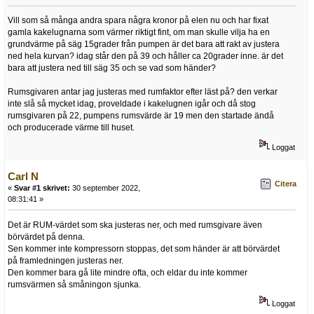
Vill som så många andra spara några kronor på elen nu och har fixat
gamla kakelugnarna som värmer riktigt fint, om man skulle vilja ha en
grundvärme på säg 15grader från pumpen är det bara att rakt av justera
ned hela kurvan? idag står den på 39 och håller ca 20grader inne. är det
bara att justera ned till säg 35 och se vad som händer?
Rumsgivaren antar jag justeras med rumfaktor efter läst på? den verkar
inte slå så mycket idag, proveldade i kakelugnen igår och då stog
rumsgivaren på 22, pumpens rumsvärde är 19 men den startade ändå
och producerade värme till huset.
Loggat
Carl N
Citera
«
Svar #1 skrivet:
30 september 2022,
08:31:41 »
Det är RUM-värdet som ska justeras ner, och med rumsgivare även
börvärdet på denna.
Sen kommer inte kompressorn stoppas, det som händer är att börvärdet
på framledningen justeras ner.
Den kommer bara gå lite mindre ofta, och eldar du inte kommer
rumsvärmen så småningon sjunka.
Loggat