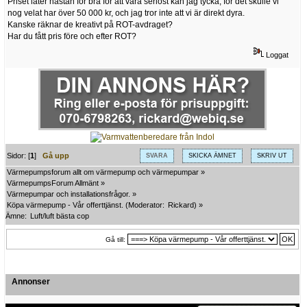
Priset låter nästan för bra för att vara seriöst kan jag tycka, för det skulle vi
nog velat har över 50 000 kr, och jag tror inte att vi är direkt dyra.
Kanske räknar de kreativt på ROT-avdraget?
Har du fått pris före och efter ROT?
Loggat
Sidor: [
1
]
Gå upp
SVARA
SKICKA ÄMNET
SKRIV UT
Värmepumpsforum allt om värmepump och värmepumpar
»
VärmepumpsForum Allmänt
»
Värmepumpar och installationsfrågor.
»
Köpa värmepump - Vår offerttjänst.
(Moderator:
Rickard
) »
Ämne:
Luft/luft bästa cop
Gå till:
Annonser