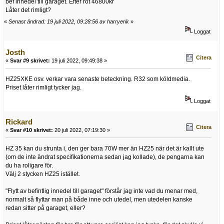
bef innedel till garaget. Efter rot 46800kr
Låter det rimligt?
«
Senast ändrad: 19 juli 2022, 09:28:56 av harryerik
»
Loggat
Josth
Citera
«
Svar #9 skrivet:
19 juli 2022, 09:49:38 »
HZ25XKE osv. verkar vara senaste beteckning. R32 som köldmedia.
Priset låter rimligt tycker jag.
Loggat
Rickard
Citera
«
Svar #10 skrivet:
20 juli 2022, 07:19:30 »
HZ 35 kan du strunta i, den ger bara 70W mer än HZ25 när det är kallt ute
(om de inte ändrat specifikationerna sedan jag kollade), de pengarna kan
du ha roligare för.
Välj 2 stycken HZ25 istället.
"Flytt av befintlig innedel till garaget" förstår jag inte vad du menar med,
normalt så flyttar man på både inne och utedel, men utedelen kanske
redan sitter på garaget, eller?