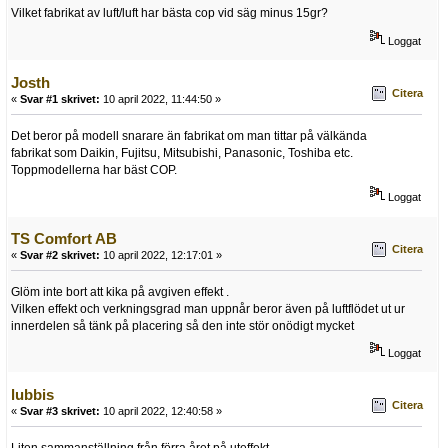
Vilket fabrikat av luft/luft har bästa cop vid säg minus 15gr?
Loggat
Josth
Citera
«
Svar #1 skrivet:
10 april 2022, 11:44:50 »
Det beror på modell snarare än fabrikat om man tittar på välkända
fabrikat som Daikin, Fujitsu, Mitsubishi, Panasonic, Toshiba etc.
Toppmodellerna har bäst COP.
Loggat
TS Comfort AB
Citera
«
Svar #2 skrivet:
10 april 2022, 12:17:01 »
Glöm inte bort att kika på avgiven effekt .
Vilken effekt och verkningsgrad man uppnår beror även på luftflödet ut ur
innerdelen så tänk på placering så den inte stör onödigt mycket
Loggat
lubbis
Citera
«
Svar #3 skrivet:
10 april 2022, 12:40:58 »
Liten sammanställning från förra året på uteffekt