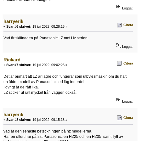
Loggat
harryerik
Citera
«
Svar #6 skrivet:
19 juli 2022, 08:28:15 »
Vad är skillnaden på Panasonic LZ mot Hz serien
Loggat
Rickard
Citera
«
Svar #7 skrivet:
19 juli 2022, 09:02:26 »
Det är primart att LZ är lägre och fungerar som utbytesmaskin om du haft
en äldre modell av Panasonic med låg innerdel.
I övrigt är de rätt lika.
LZ sticker ut rätt mycket från väggen också.
Loggat
harryerik
Citera
«
Svar #8 skrivet:
19 juli 2022, 09:15:18 »
vad är den senaste beteckningen på hz modellerna.
Har en offert här på 2st Panasonic, en HZ25 och en HZ35, samt flytt av