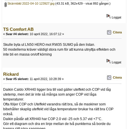
Skärmbild 2022-04-10 123927.jpg
(43.31 kB, 362x429 - visat 892 gånger.)
Loggat
TS Comfort AB
Citera
«
Svar #4 skrivet:
10 april 2022, 16:07:12 »
Skulle byta ut LN50 HERO mot RW35 SUMO på den listan.
50 modellerna kräver väldigt stora rum för att kunna utnyttja effekten och
inte bli en massa on/off körning
Loggat
Rickard
Citera
«
Svar #5 skrivet:
11 april 2022, 10:28:39 »
Daikin Caldo XRH40 ligger bra till vad gäller uteffekt och COP vid låg
utetemp, men det är inte så många som anger COP vid låga
temperaturer.
Ofta följer COP och Uteffekt varandra rätt bra, så de maskiner som
bibehåller skaplig uteffekt vid låga temperaturer brukar ha rätt bra COP
också.
Daikin påstår att XRH40 har COP 2.0 vid -25 och 5.37 vid +7°C.
Gör ett diagram och dra en linje mellan de två punkterna så borde du
hamna rätt nära sanningen.