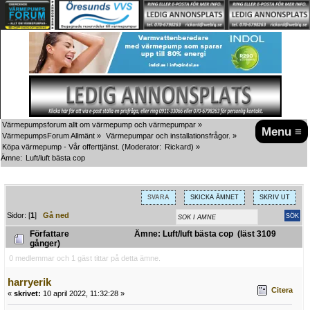
Värmepumpsforum allt om värmepump och värmepumpar
»
Menu ≡
VärmepumpsForum Allmänt
»
Värmepumpar och installationsfrågor.
»
Köpa värmepump - Vår offerttjänst.
(Moderator:
Rickard
) »
Ämne:
Luft/luft bästa cop
SVARA
SKICKA ÄMNET
SKRIV UT
Sidor: [
1
]
Gå ned
Författare
Ämne: Luft/luft bästa cop (läst 3109
gånger)
0 medlemmar och 1 gäst tittar på detta ämne.
harryerik
Citera
«
skrivet:
10 april 2022, 11:32:28 »