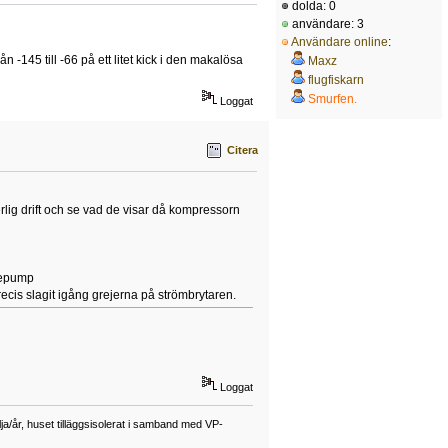
dolda: 0
användare: 3
Användare online
:
 -145 till -66 på ett litet kick i den makalösa
Maxz
flugfiskarn
Smurfen.
Loggat
Citera
lig drift och se vad de visar då kompressorn
rmepump
cis slagit igång grejerna på strömbrytaren.
Loggat
a/år, huset tilläggsisolerat i samband med VP-