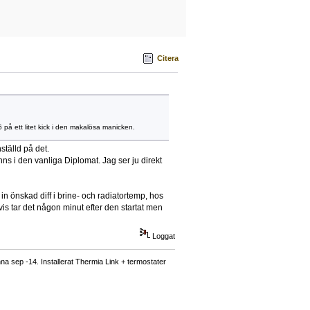
Citera
6 på ett litet kick i den makalösa manicken.
ställd på det.
ns i den vanliga Diplomat. Jag ser ju direkt
n önskad diff i brine- och radiatortemp, hos
tvis tar det någon minut efter den startat men
Loggat
na sep -14. Installerat Thermia Link + termostater