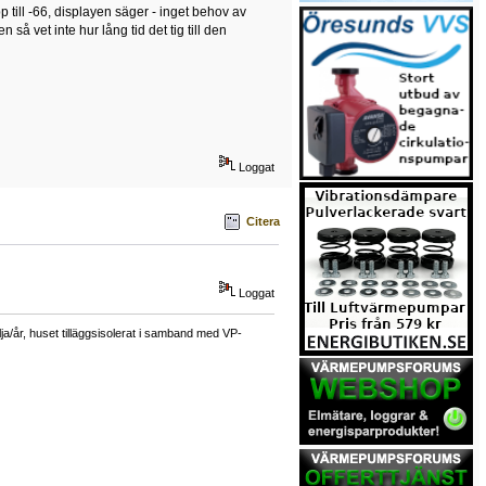
 till -66, displayen säger - inget behov av
å vet inte hur lång tid det tig till den
Loggat
Citera
Loggat
a/år, huset tilläggsisolerat i samband med VP-