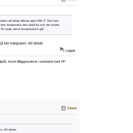
ralen att börja räknas igen från 0. Den kan
är den temperatur den skall ha och det andra
er för varje minut kompressorn går
blir integralen -60 direkt.
Loggat
a/år, huset tilläggsisolerat i samband med VP-
Citera
 -60 direkt.