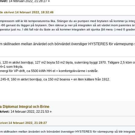
rivet:
14 februari 2022, 21:28:27 »
de skrivet 14 februari 2022, 18:32:46
mpressorn still är kb temperaturerna lika. Stänger du av pumpen med brytaren så kommer ju integ
ll -66 genast du lägger på brytaren. Den räknar ju ner på integralen så att värdet inom parentes 
peratur just nu. I ditt fall när du läste av så kommer integralen att sjunka (bli mera -) med 6 grad
m skillnaden mellan ärvärdet och börvärdet överstiger HYSTERES för värmepump så 
 120 m aktivt borrdjup, 127 m2 boyta 53 m2 biyta, suterräng byggt 1970. Tidigare 2,5 kbm olj
34+1 som frikyla.
nergi för VP-drift, ca 5500 kWh HH-el + komfortgolvvärme i snitt/år.
----------------------------------------------------------------------------
1245-8, 160 m aktivt borrdjup, ca 150 m2 boarea + en liten källare från 1912.
a Diplomat Integral och Brine
krivet:
14 februari 2022, 22:21:53 »
skrivet 14 februari 2022, 21:28:27
m skillnaden mellan ärvärdet och börvärdet överstiger HYSTERES för värmepump så blir integralen