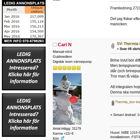
Framledning 27(
Det jag fiskar eft
manicken.
SV: Thermia 
Carl N
«
Svar #6 skriv
Manual-nörd
Guldmedlem
Brine in/ut bör di
Dignitär inom värmepump
Men tempgivarna ä
står (och brinepu
Tror man få välj
Att integralen ho
Denna ska normalt
Thermia_tws-inst
«
Senast ändrad: 14
Antal inlägg: 31179
Huset: NIBE 1215-5,
Karma +22/-8
installationen. FST
Kön: