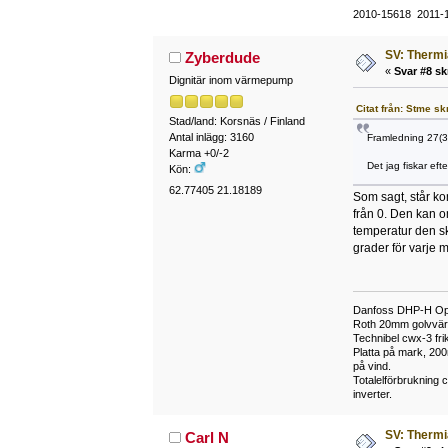
2010-15618 2011-
SV: Thermi
Zyberdude
«
Svar #8 sk
Dignitär inom värmepump
Citat från: Stme sk
Stad/land: Korsnäs / Finland
Antal inlägg: 3160
Framledning 27(3
Karma +0/-2
Det jag fiskar eft
Kön:
62.77405 21.18189
Som sagt, står ko
från 0. Den kan o
temperatur den ska
grader för varje 
Danfoss DHP-H Opt
Roth 20mm golvvärme
Technibel cwx-3 frik
Platta på mark, 20
på vind.
Totalelförbrukning
inverter.
SV: Thermi
Carl N