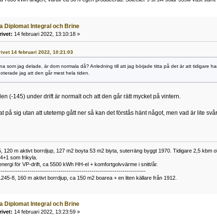
a Diplomat Integral och Brine
rivet:
14 februari 2022, 13:10:18 »
rivet 14 februari 2022, 10:21:03
na som jag delade, är dom normala då? Anledning till att jag började titta på det är att tidigare
terade jag att den går mest hela tiden.
en (-145) under drift är normalt och att den går rätt mycket på vintern.
 på sig utan att utetemp gått ner så kan det förstås hänt något, men vad är lite svå
 120 m aktivt borrdjup, 127 m2 boyta 53 m2 biyta, suterräng byggt 1970. Tidigare 2,5 kbm olj
34+1 som frikyla.
nergi för VP-drift, ca 5500 kWh HH-el + komfortgolvvärme i snitt/år.
----------------------------------------------------------------------------
1245-8, 160 m aktivt borrdjup, ca 150 m2 boarea + en liten källare från 1912.
a Diplomat Integral och Brine
rivet:
14 februari 2022, 13:23:59 »