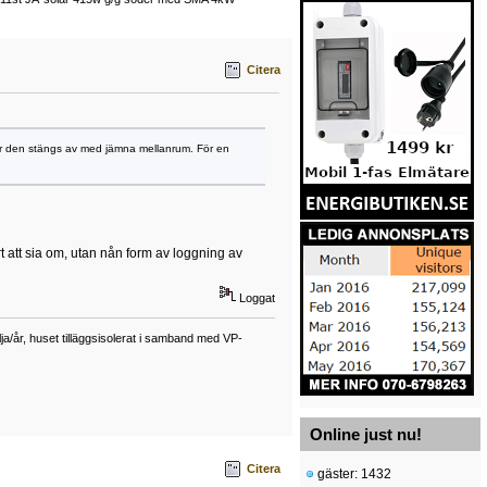
Citera
 har den stängs av med jämna mellanrum. För en
rt att sia om, utan nån form av loggning av
Loggat
a/år, huset tilläggsisolerat i samband med VP-
Online just nu!
Citera
gäster: 1432