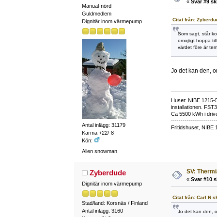
«
Svar #9 sk
Manual-nörd
Guldmedlem
Citat från: Zyberdu
Dignitär inom värmepump
Som sagt, står ko
omöjligt hoppa ti
värdet före är tem
Jo det kan den, o
Huset: NIBE 1215-5,
installationen. FST
Ca 5500 kWh i drive
-----------------------
Antal inlägg: 31179
Fritidshuset, NIBE 
Karma +22/-8
Kön:
Alien snowman.
SV: Thermi
Zyberdude
«
Svar #10 s
Dignitär inom värmepump
Citat från: Carl N 
Stad/land: Korsnäs / Finland
Antal inlägg: 3160
Jo det kan den, o