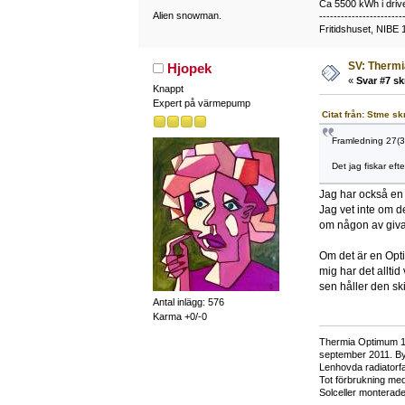
Ca 5500 kWh i drive
Alien snowman.
-----------------------
Fritidshuset, NIBE 
SV: Thermi
Hjopek
«
Svar #7 sk
Knappt
Expert på värmepump
Citat från: Stme sk
Framledning 27(3
Det jag fiskar eft
Jag har också en D
Jag vet inte om d
om någon av givar
Om det är en Opti
mig har det alltid
sen håller den sk
Antal inlägg: 576
Karma +0/-0
Thermia Optimum 12 
september 2011. Byt
Lenhovda radiatorf
Tot förbrukning med
Solceller monterad