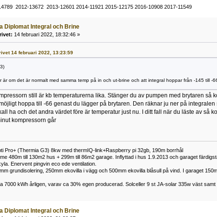
14789 2012-13672 2013-12601 2014-11921 2015-12175 2016-10908 2017-11549
a Diplomat Integral och Brine
rivet:
14 februari 2022, 18:32:46 »
rivet 14 februari 2022, 13:23:59
3)
er är om det är normalt med samma temp på in och ut-brine och att integral hoppar från -145 till -6
mpressorn still är kb temperaturerna lika. Stänger du av pumpen med brytaren så k
möjligt hoppa till -66 genast du lägger på brytaren. Den räknar ju ner på integralen
ll ha och det andra värdet före är temperatur just nu. I ditt fall när du läste av så 
minut kompressorn går
i Pro+ (Thermia G3) 8kw med thermIQ-link+Raspberry pi 32gb, 190m borrhål
 480m till 130m2 hus + 299m till 86m2 garage. Inflyttad i hus 1.9.2013 och garaget färdigstä
yla. Enervent pingvin eco ede ventilation.
0mm grundisolering, 250mm ekovilla i vägg och 500mm ekovilla blåsull på vind. I garaget 1
 ca 7000 kWh årligen, varav ca 30% egen producerad. Solceller 9 st JA-solar 335w väst sa
a Diplomat Integral och Brine