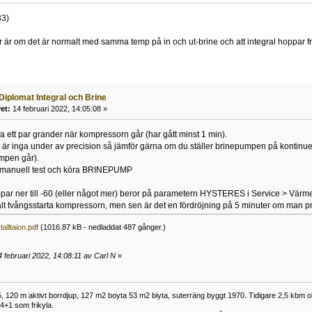
33)
er är om det är normalt med samma temp på in och ut-brine och att integral hoppar från
Diplomat Integral och Brine
et:
14 februari 2022, 14:05:08 »
ffa ett par grander när kompressorn går (har gått minst 1 min).
r inga under av precision så jämför gärna om du ställer brinepumpen på kontinuer
mpen går).
a manuell test och köra BRINEPUMP
ppar ner till -60 (eller något mer) beror på parametern HYSTERES i Service > Vä
 tvångsstarta kompressorn, men sen är det en fördröjning på 5 minuter om man pre
alltaion.pdf
(1016.87 kB - nedladdat 487 gånger.)
 februari 2022, 14:08:11 av Carl N
»
 120 m aktivt borrdjup, 127 m2 boyta 53 m2 biyta, suterräng byggt 1970. Tidigare 2,5 kbm olj
34+1 som frikyla.