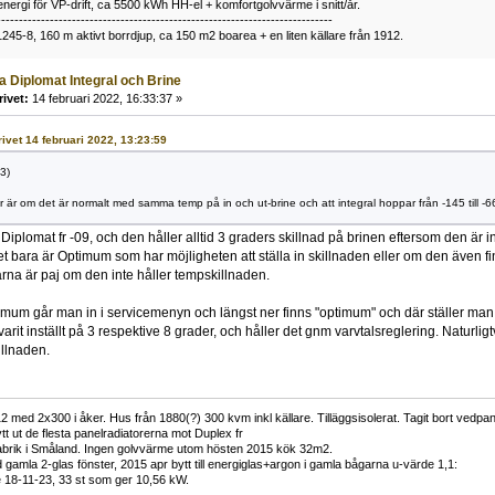
nergi för VP-drift, ca 5500 kWh HH-el + komfortgolvvärme i snitt/år.
----------------------------------------------------------------------------
1245-8, 160 m aktivt borrdjup, ca 150 m2 boarea + en liten källare från 1912.
a Diplomat Integral och Brine
rivet:
14 februari 2022, 16:33:37 »
rivet 14 februari 2022, 13:23:59
3)
er är om det är normalt med samma temp på in och ut-brine och att integral hoppar från -145 till -6
iplomat fr -09, och den håller alltid 3 graders skillnad på brinen eftersom den är in
et bara är Optimum som har möjligheten att ställa in skillnaden eller om den även fin
na är paj om den inte håller tempskillnaden.
mum går man in i servicemenyn och längst ner finns "optimum" och där ställer man i
 varit inställt på 3 respektive 8 grader, och håller det gnm varvtalsreglering. Naturlig
illnaden.
med 2x300 i åker. Hus från 1880(?) 300 kvm inkl källare. Tilläggsisolerat. Tagit bort vedpan
t ut de flesta panelradiatorerna mot Duplex fr
abrik i Småland. Ingen golvvärme utom hösten 2015 kök 32m2.
 gamla 2-glas fönster, 2015 apr bytt till energiglas+argon i gamla bågarna u-värde 1,1:
e 18-11-23, 33 st som ger 10,56 kW.