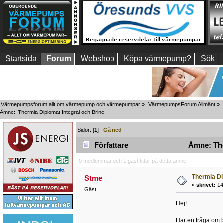
Startsida
Forum
Webshop
Köpa värmepump?
Sök
Värmepumpsforum allt om värmepump och värmepumpar
»
VärmepumpsForum Allmänt
»
Ämne:
Thermia Diplomat Integral och Brine
Sidor: [
1
]
Gå ned
Författare
Ämne: Ther
0 medlemmar och 1 gäst tittar på detta ämne.
Thermia Di
Stme
«
skrivet:
14 
Gäst
Hej!
Har en fråga om 