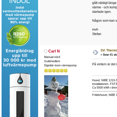
gått väldigt länge
värme - och kompre
startade igen.
Någon som kan säg
mvh
Stefan
SV: Thermi
Carl N
«
Svar #1 sk
Manual-nörd
Guldmedlem
På vintern är det 
Dignitär inom värmepump
Huset: NIBE 1215-5,
installationen. FST
Ca 5500 kWh i drive
-----------------------
Fritidshuset, NIBE 