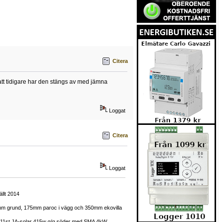
Citera
 att tidigare har den stängs av med jämna
Loggat
Citera
Loggat
llt 2014
50mm grund, 175mm paroc i vägg och 350mm ekovilla
mt 11st JA-solar 415w g/g söder med SMA 4kW