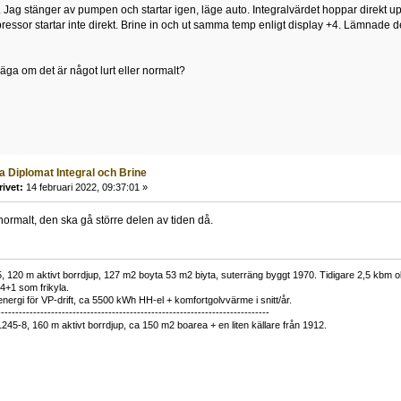
. Jag stänger av pumpen och startar igen, läge auto. Integralvärdet hoppar direkt upp
ssor startar inte direkt. Brine in och ut samma temp enligt display +4. Lämnade den s
a om det är något lurt eller normalt?
a Diplomat Integral och Brine
rivet:
14 februari 2022, 09:37:01 »
normalt, den ska gå större delen av tiden då.
 120 m aktivt borrdjup, 127 m2 boyta 53 m2 biyta, suterräng byggt 1970. Tidigare 2,5 kbm olj
34+1 som frikyla.
nergi för VP-drift, ca 5500 kWh HH-el + komfortgolvvärme i snitt/år.
----------------------------------------------------------------------------
1245-8, 160 m aktivt borrdjup, ca 150 m2 boarea + en liten källare från 1912.