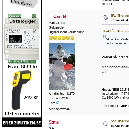
inverter.
SV: Thermi
Carl N
«
Svar #4 sk
Manual-nörd
Guldmedlem
Citat från: Stme sk
Dignitär inom värmepump
Ok, tackar. Värde
vecka sedan så no
Värdet på integral
Men har det ändrat
värdena.
Huset: NIBE 1215-5,
installationen. FST
Antal inlägg: 31179
Ca 5500 kWh i drive
Karma +22/-8
-----------------------
Kön:
Fritidshuset, NIBE 
Alien snowman.
SV: Thermi
Stme
«
Svar #5 sk
Gäst