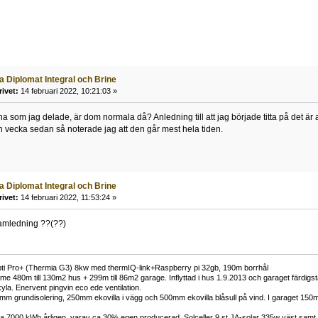
a Diplomat Integral och Brine
rivet:
14 februari 2022, 10:21:03 »
na som jag delade, är dom normala då? Anledning till att jag började titta på det är
 vecka sedan så noterade jag att den går mest hela tiden.
a Diplomat Integral och Brine
rivet:
14 februari 2022, 11:53:24 »
ramledning ??(??)
i Pro+ (Thermia G3) 8kw med thermIQ-link+Raspberry pi 32gb, 190m borrhål
 480m till 130m2 hus + 299m till 86m2 garage. Inflyttad i hus 1.9.2013 och garaget färdigstä
yla. Enervent pingvin eco ede ventilation.
0mm grundisolering, 250mm ekovilla i vägg och 500mm ekovilla blåsull på vind. I garaget 1
 ca 7000 kWh årligen, varav ca 30% egen producerad. Solceller 9 st JA-solar 335w väst sa