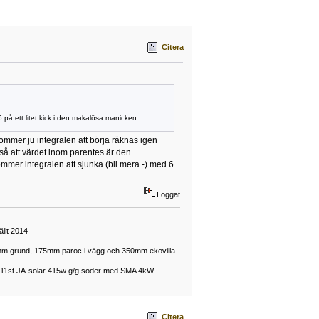
Citera
6 på ett litet kick i den makalösa manicken.
ommer ju integralen att börja räknas igen
 så att värdet inom parentes är den
kommer integralen att sjunka (bli mera -) med 6
Loggat
llt 2014
50mm grund, 175mm paroc i vägg och 350mm ekovilla
mt 11st JA-solar 415w g/g söder med SMA 4kW
Citera