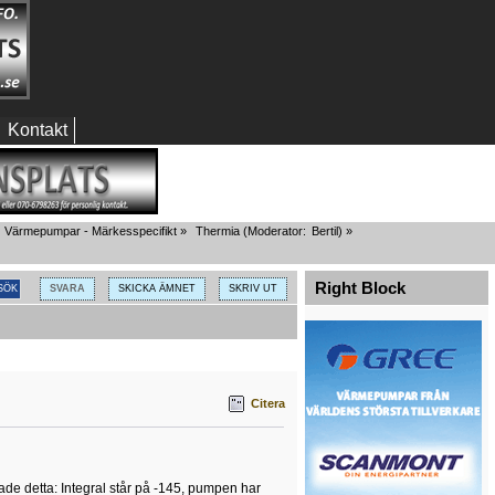
Kontakt
Värmepumpar - Märkesspecifikt
»
Thermia
(Moderator:
Bertil
) »
Right Block
SVARA
SKICKA ÄMNET
SKRIV UT
Citera
e detta: Integral står på -145, pumpen har