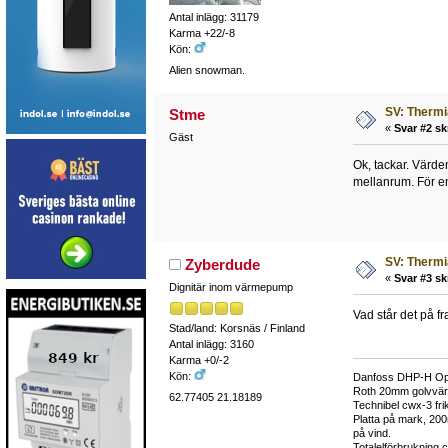
Antal inlägg: 31179
Karma +22/-8
Kön:
Alien snowman.
SV: Thermi
Stme
«
Svar #2 sk
Gäst
Ok, tackar. Värde
mellanrum. För en
SV: Thermi
Zyberdude
«
Svar #3 sk
Dignitär inom värmepump
Vad står det på f
Stad/land: Korsnäs / Finland
Antal inlägg: 3160
Karma +0/-2
Kön:
Danfoss DHP-H Opt
Roth 20mm golvvärme
62.77405 21.18189
Technibel cwx-3 frik
Platta på mark, 20
på vind.
Totalelförbrukning