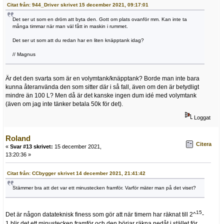
Citat från: 944_Driver skrivet 15 december 2021, 09:17:01
Det ser ut som en dröm att byta den. Gott om plats ovanför mm. Kan inte ta
många timmar när man väl fått in maskin i rummet.
Det ser ut som att du redan har en liten knäpptank idag?
// Magnus
Är det den svarta som är en volymtank/knäpptank? Borde man inte bara
kunna återanvända den som sitter där i så fall, även om den är betydligt
mindre än 100 L? Men då är det kanske ingen dum idé med volymtank
(även om jag inte tänker betala 50k för det).
Loggat
Roland
Citera
«
Svar #13 skrivet:
15 december 2021,
13:20:36 »
Citat från: CCbygger skrivet 14 december 2021, 21:41:42
Stämmer bra att det var ett minustecken framför. Varför mäter man på det viset?
15
Det är någon datateknisk finess som gör att när timern har räknat till 2^
-
1 blir det ett minustecken framför och den börjar räkna nedåt i stället för