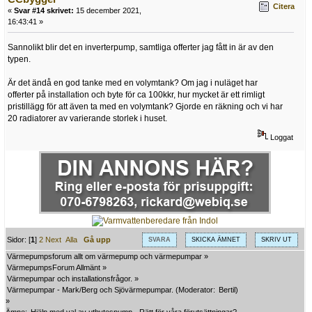
Citera
«
Svar #14 skrivet:
15 december 2021,
16:43:41 »
Sannolikt blir det en inverterpump, samtliga offerter jag fått in är av den
typen.
Är det ändå en god tanke med en volymtank? Om jag i nuläget har
offerter på installation och byte för ca 100kkr, hur mycket är ett rimligt
pristillägg för att även ta med en volymtank? Gjorde en räkning och vi har
20 radiatorer av varierande storlek i huset.
Loggat
Sidor: [
1
]
2
Next
Alla
Gå upp
SVARA
SKICKA ÄMNET
SKRIV UT
Värmepumpsforum allt om värmepump och värmepumpar
»
VärmepumpsForum Allmänt
»
Värmepumpar och installationsfrågor.
»
Värmepumpar - Mark/Berg och Sjövärmepumpar.
(Moderator:
Bertil
)
»
Ämne:
Hjälp med val av utbytespump - Rätt för våra förutsättningar?