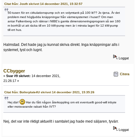
Citat från: Josth skrivet 14 december 2021, 15:32:57
50-tusen för en cirkulationspump och en volymtank på 100 lit?? Jo tjena. Är det
problem med högljudda knäppningar från värmesystemet i huset? Om man
antar Falkenberg och räknar i NIBE's gamla dimensioneringsprogram så ser 160
m borrhål ut att räcka till en 10 kW-pump men är i minsta laget för 12 kW-pump
till ert hus.
Halmstad. Det hade jag ju kunnat skriva direkt. Inga knäppningar alls i
systemet, tyst och lugnt.
Loggat
CCbygger
Citera
«
Svar #9 skrivet:
14 december 2021,
21:26:17 »
Citat från: Boilerplate4U skrivet 14 december 2021, 15:35:26
Hej där!
Har du fått någon återkoppling om ett eventuellt good-will inbyte
eller motsvarande rabatt från IVT?
Nej, det var inte riktigt aktuellt i samtalet jag hade med säljaren, tyvärr.
Loggat