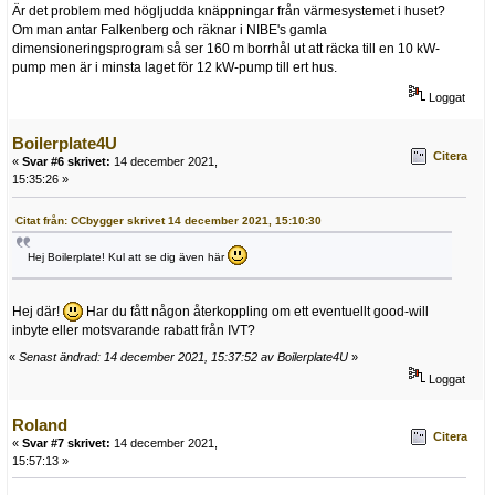
Är det problem med högljudda knäppningar från värmesystemet i huset?
Om man antar Falkenberg och räknar i NIBE's gamla
dimensioneringsprogram så ser 160 m borrhål ut att räcka till en 10 kW-
pump men är i minsta laget för 12 kW-pump till ert hus.
Loggat
Boilerplate4U
Citera
«
Svar #6 skrivet:
14 december 2021,
15:35:26 »
Citat från: CCbygger skrivet 14 december 2021, 15:10:30
Hej Boilerplate! Kul att se dig även här
Hej där!
Har du fått någon återkoppling om ett eventuellt good-will
inbyte eller motsvarande rabatt från IVT?
«
Senast ändrad: 14 december 2021, 15:37:52 av Boilerplate4U
»
Loggat
Roland
Citera
«
Svar #7 skrivet:
14 december 2021,
15:57:13 »