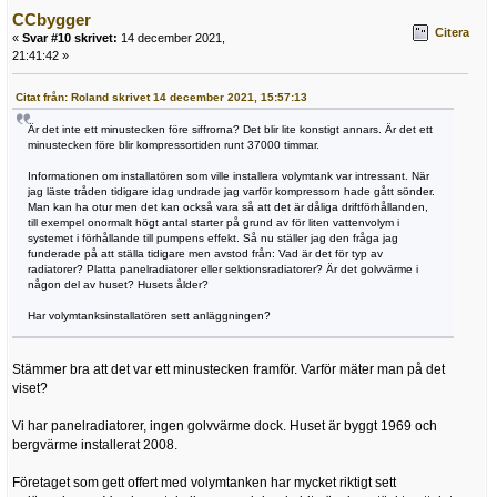
CCbygger
Citera
«
Svar #10 skrivet:
14 december 2021,
21:41:42 »
Citat från: Roland skrivet 14 december 2021, 15:57:13
Är det inte ett minustecken före siffrorna? Det blir lite konstigt annars. Är det ett
minustecken före blir kompressortiden runt 37000 timmar.
Informationen om installatören som ville installera volymtank var intressant. När
jag läste tråden tidigare idag undrade jag varför kompressorn hade gått sönder.
Man kan ha otur men det kan också vara så att det är dåliga driftförhållanden,
till exempel onormalt högt antal starter på grund av för liten vattenvolym i
systemet i förhållande till pumpens effekt. Så nu ställer jag den fråga jag
funderade på att ställa tidigare men avstod från: Vad är det för typ av
radiatorer? Platta panelradiatorer eller sektionsradiatorer? Är det golvvärme i
någon del av huset? Husets ålder?
Har volymtanksinstallatören sett anläggningen?
Stämmer bra att det var ett minustecken framför. Varför mäter man på det
viset?
Vi har panelradiatorer, ingen golvvärme dock. Huset är byggt 1969 och
bergvärme installerat 2008.
Företaget som gett offert med volymtanken har mycket riktigt sett