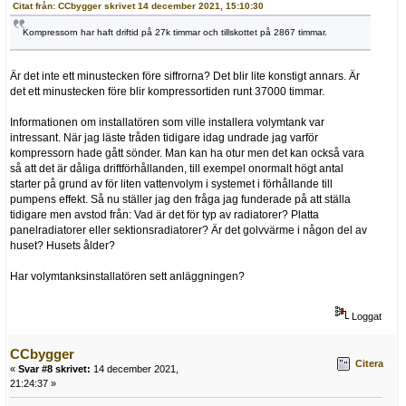
Citat från: CCbygger skrivet 14 december 2021, 15:10:30
Kompressorn har haft driftid på 27k timmar och tillskottet på 2867 timmar.
Är det inte ett minustecken före siffrorna? Det blir lite konstigt annars. Är
det ett minustecken före blir kompressortiden runt 37000 timmar.
Informationen om installatören som ville installera volymtank var
intressant. När jag läste tråden tidigare idag undrade jag varför
kompressorn hade gått sönder. Man kan ha otur men det kan också vara
så att det är dåliga driftförhållanden, till exempel onormalt högt antal
starter på grund av för liten vattenvolym i systemet i förhållande till
pumpens effekt. Så nu ställer jag den fråga jag funderade på att ställa
tidigare men avstod från: Vad är det för typ av radiatorer? Platta
panelradiatorer eller sektionsradiatorer? Är det golvvärme i någon del av
huset? Husets ålder?
Har volymtanksinstallatören sett anläggningen?
Loggat
CCbygger
Citera
«
Svar #8 skrivet:
14 december 2021,
21:24:37 »