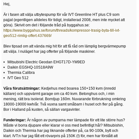
Hej,
Är i fasen att välja utbytespump för vår IVT Greenline HT plus C9 som
pajjat (egentligen alldeles för tidigt, installerad 2008, men inte mycket att
göra). Skrivit om det i följande tråd på byggahus.se:
https://www.byggahus.se/forum/threads/kompressor-trasig-byta-till-ivt-
geo512-rimlig-offert.437669/
Blev tipsad om att vända mig hit för att få råd om lämplig bergvärmepump
att välja. I nuläget har jag offerter på följande maskiner.
• Mitsubishi Electric Geodan EHGT17D-YM9ED
• Daikin EGSHQ-10S18A9W
• Thermia Calibra
• IVT Geo 512
Våra förutsättningar:
Kedjehus med boarea 150+150 kvm (inredd
källare) och uppvärmt garage om ca 40 kvm. Betonghus och, i min
mening, rätt bra isolerat. Borrdjup 160m. Nuvarande förbrukning omkring
18000-19000 kwh/år. Två vuxna samt småbarn i huset och fler på gång.
Bor i Halland på kusten, så sällan vargavinter.
Funderingar:
Är någon av pumparna mer lämpade för ett lite större hus?
Måste vi borra djupare eller klarar vi oss med befintligt hål? Mitsubishin,
Daikin och Thermia har jag liknande offerter på, ca 90-100k, bytt och
klart. IVT:n har jag fått ett rövarpris på 150K (!) för, men har förstått att