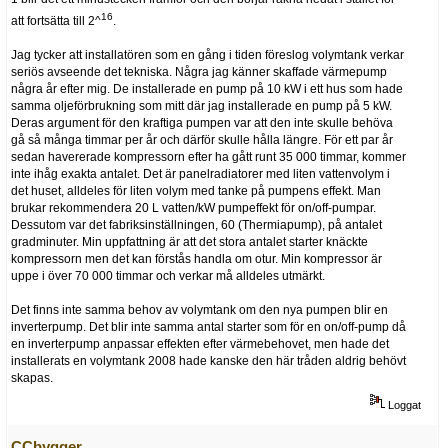
16
att fortsätta till 2^
.
Jag tycker att installatören som en gång i tiden föreslog volymtank verkar
seriös avseende det tekniska. Några jag känner skaffade värmepump
några år efter mig. De installerade en pump på 10 kW i ett hus som hade
samma oljeförbrukning som mitt där jag installerade en pump på 5 kW.
Deras argument för den kraftiga pumpen var att den inte skulle behöva
gå så många timmar per år och därför skulle hålla längre. För ett par år
sedan havererade kompressorn efter ha gått runt 35 000 timmar, kommer
inte ihåg exakta antalet. Det är panelradiatorer med liten vattenvolym i
det huset, alldeles för liten volym med tanke på pumpens effekt. Man
brukar rekommendera 20 L vatten/kW pumpeffekt för on/off-pumpar.
Dessutom var det fabriksinställningen, 60 (Thermiapump), på antalet
gradminuter. Min uppfattning är att det stora antalet starter knäckte
kompressorn men det kan förstås handla om otur. Min kompressor är
uppe i över 70 000 timmar och verkar må alldeles utmärkt.
Det finns inte samma behov av volymtank om den nya pumpen blir en
inverterpump. Det blir inte samma antal starter som för en on/off-pump då
en inverterpump anpassar effekten efter värmebehovet, men hade det
installerats en volymtank 2008 hade kanske den här tråden aldrig behövt
skapas.
Loggat
CCbygger