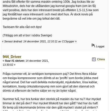
andra fått offerter för samma maskin omkring 100k. Jag lockas lite av
Mitsubishin, dels har de utlåtanden jag kunnat googla fram (om än få)
varit positiva, dels har den intressant bredd på effekten 1,5-11,5 kw som
jag förstått kan vara intressant i och med stort hus. Är dock novis på
bergvärme så vet inte om jag tolkat det rätt.
Tacksam för alla råd och tips!
(Tillägg om att vi bor i södra Sverige)
«
Senast ändrad: 14 december 2021, 12:10:11 av CCbygger
»
Loggat
944_Driver
Citera
«
Svar #1 skrivet:
14 december 2021,
13:30:02 »
Fråga nummer ett, är verkligen kompressorn paj? Det finns flera trådar
om trasiga kompressorer som dömts ut av 'proffs' som borde jobba med
något annat. Det har varit defekta motorskydd, mjukstarten, lösa kablar,
kontaktorn, trasig cirkulationspump mm som gjort att den stannat och
dömts ut eftersom de hellre säljer en ny än byter något.
Nummer två, hur bra funkar den storlek på maskin du har nu? Hur mycket
timmar är det på den? Hur mycket tillskott har den gått? Vad har du haft
för temp på inkommande brinne när den gått mycket i slutet på vintern?