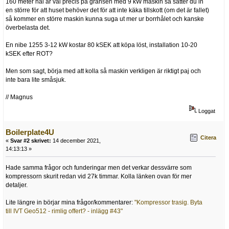
160 meter hål är väl precis på gränsen med 9 kW maskin så sätter du in
en större för att huset behöver det för att inte käka tillskott (om det är fallet)
så kommer en större maskin kunna suga ut mer ur borrhålet och kanske
överbelasta det.
En nibe 1255 3-12 kW kostar 80 kSEK att köpa löst, installation 10-20
kSEK efter ROT?
Men som sagt, börja med att kolla så maskin verkligen är riktigt paj och
inte bara lite småsjuk.
// Magnus
Loggat
Boilerplate4U
Citera
«
Svar #2 skrivet:
14 december 2021,
14:13:13 »
Hade samma frågor och funderingar men det verkar dessvärre som
kompressorn skurit redan vid 27k timmar. Kolla länken ovan för mer
detaljer.
Lite längre in börjar mina frågor/kommentarer:
"Kompressor trasig. Byta
till IVT Geo512 - rimlig offert? - inlägg #43"