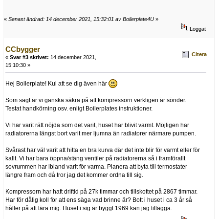
«
Senast ändrad: 14 december 2021, 15:32:01 av Boilerplate4U
»
Loggat
CCbygger
Citera
«
Svar #3 skrivet:
14 december 2021,
15:10:30 »
Hej Boilerplate! Kul att se dig även här
Som sagt är vi ganska säkra på att kompressorn verkligen är sönder.
Testat handkörning osv. enligt Boilerplates instruktioner.
Vi har varit rätt nöjda som det varit, huset har blivit varmt. Möjligen har
radiatorerna längst bort varit mer ljumna än radiatorer närmare pumpen.
Svårast har väl varit att hitta en bra kurva där det inte blir för varmt eller för
kallt. Vi har bara öppna/stäng ventiler på radiatorerna så i framförallt
sovrummen har ibland varit för varma. Planera att byta till termostater
längre fram och då tror jag det kommer ordna till sig.
Kompressorn har haft driftid på 27k timmar och tillskottet på 2867 timmar.
Har för dålig koll för att ens säga vad brinne är? Bott i huset i ca 3 år så
håller på att lära mig. Huset i sig är byggt 1969 kan jag tillägga.