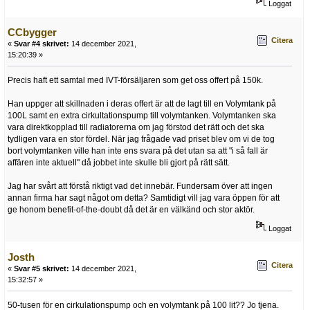
Loggat
CCbygger
Citera
«
Svar #4 skrivet:
14 december 2021,
15:20:39 »
Precis haft ett samtal med IVT-försäljaren som get oss offert på 150k.
Han uppger att skillnaden i deras offert är att de lagt till en Volymtank på
100L samt en extra cirkultationspump till volymtanken. Volymtanken ska
vara direktkopplad till radiatorerna om jag förstod det rätt och det ska
tydligen vara en stor fördel. När jag frågade vad priset blev om vi de tog
bort volymtanken ville han inte ens svara på det utan sa att "i så fall är
affären inte aktuell" då jobbet inte skulle bli gjort på rätt sätt.
Jag har svårt att förstå riktigt vad det innebär. Fundersam över att ingen
annan firma har sagt något om detta? Samtidigt vill jag vara öppen för att
ge honom benefit-of-the-doubt då det är en välkänd och stor aktör.
Loggat
Josth
Citera
«
Svar #5 skrivet:
14 december 2021,
15:32:57 »
50-tusen för en cirkulationspump och en volymtank på 100 lit?? Jo tjena.