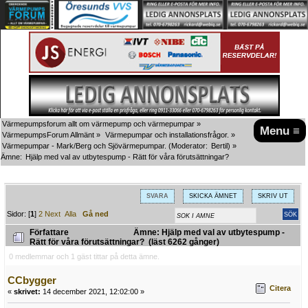
Värmepumpsforum allt om värmepump och värmepumpar
»
Menu ≡
VärmepumpsForum Allmänt
»
Värmepumpar och installationsfrågor.
»
Värmepumpar - Mark/Berg och Sjövärmepumpar.
(Moderator:
Bertil
) »
Ämne:
Hjälp med val av utbytespump - Rätt för våra förutsättningar?
SVARA
SKICKA ÄMNET
SKRIV UT
Sidor: [
1
]
2
Next
Alla
Gå ned
Författare
Ämne: Hjälp med val av utbytespump -
Rätt för våra förutsättningar? (läst 6262 gånger)
0 medlemmar och 1 gäst tittar på detta ämne.
CCbygger
Citera
«
skrivet:
14 december 2021, 12:02:00 »