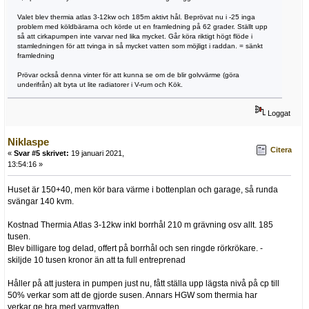
Valet blev thermia atlas 3-12kw och 185m aktivt hål. Beprövat nu i -25 inga
problem med köldbärarna och körde ut en framledning på 62 grader. Ställt upp
så att cirkapumpen inte varvar ned lika mycket. Går köra riktigt högt flöde i
stamledningen för att tvinga in så mycket vatten som möjligt i raddan. = sänkt
framledning
Prövar också denna vinter för att kunna se om de blir golvvärme (göra
underifrån) alt byta ut lite radiatorer i V-rum och Kök.
Loggat
Niklaspe
Citera
«
Svar #5 skrivet:
19 januari 2021,
13:54:16 »
Huset är 150+40, men kör bara värme i bottenplan och garage, så runda
svängar 140 kvm.
Kostnad Thermia Atlas 3-12kw inkl borrhål 210 m grävning osv allt. 185
tusen.
Blev billigare tog delad, offert på borrhål och sen ringde rörkrökare. -
skiljde 10 tusen kronor än att ta full entreprenad
Håller på att justera in pumpen just nu, fått ställa upp lägsta nivå på cp till
50% verkar som att de gjorde susen. Annars HGW som thermia har
verkar ge bra med varmvatten.