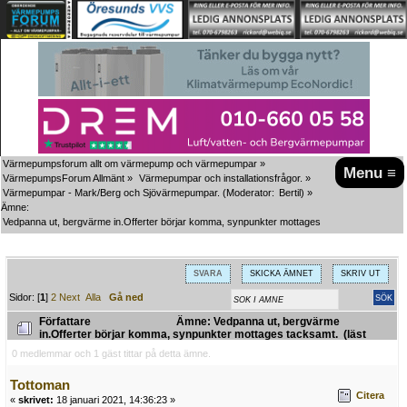
Värmepumpsforum allt om värmepump och värmepumpar
»
Menu ≡
VärmepumpsForum Allmänt
»
Värmepumpar och installationsfrågor.
»
Värmepumpar - Mark/Berg och Sjövärmepumpar.
(Moderator:
Bertil
) »
Ämne:
Vedpanna ut, bergvärme in.Offerter börjar komma, synpunkter mottages tacksamt.
SVARA
SKICKA ÄMNET
SKRIV UT
Sidor: [
1
]
2
Next
Alla
Gå ned
Författare
Ämne: Vedpanna ut, bergvärme
in.Offerter börjar komma, synpunkter mottages tacksamt. (läst
6134 gånger)
0 medlemmar och 1 gäst tittar på detta ämne.
Tottoman
Citera
«
skrivet:
18 januari 2021, 14:36:23 »