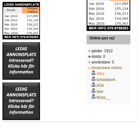
Online just nu!
gäster: 1922
dolda: 0
användare: 5
Användare online
:
Mike
tomasbjork
AÖd
tyke
Börje__