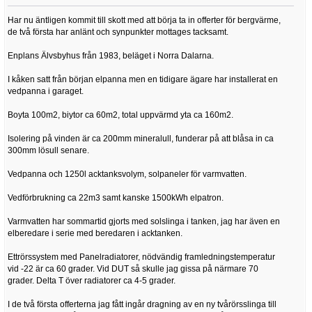
Har nu äntligen kommit till skott med att börja ta in offerter för bergvärme,
de två första har anlänt och synpunkter mottages tacksamt.
Enplans Älvsbyhus från 1983, beläget i Norra Dalarna.
I kåken satt från början elpanna men en tidigare ägare har installerat en
vedpanna i garaget.
Boyta 100m2, biytor ca 60m2, total uppvärmd yta ca 160m2.
Isolering på vinden är ca 200mm mineralull, funderar på att blåsa in ca
300mm lösull senare.
Vedpanna och 1250l acktanksvolym, solpaneler för varmvatten.
Vedförbrukning ca 22m3 samt kanske 1500kWh elpatron.
Varmvatten har sommartid gjorts med solslinga i tanken, jag har även en
elberedare i serie med beredaren i acktanken.
Ettrörssystem med Panelradiatorer, nödvändig framledningstemperatur
vid -22 är ca 60 grader. Vid DUT så skulle jag gissa på närmare 70
grader. Delta T över radiatorer ca 4-5 grader.
I de två första offerterna jag fått ingår dragning av en ny tvårörsslinga till