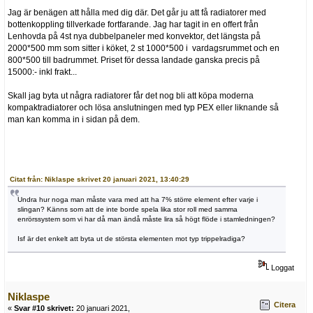
Jag är benägen att hålla med dig där. Det går ju att få radiatorer med
bottenkoppling tillverkade fortfarande. Jag har tagit in en offert från
Lenhovda på 4st nya dubbelpaneler med konvektor, det längsta på
2000*500 mm som sitter i köket, 2 st 1000*500 i vardagsrummet och en
800*500 till badrummet. Priset för dessa landade ganska precis på
15000:- inkl frakt...
Skall jag byta ut några radiatorer får det nog bli att köpa moderna
kompaktradiatorer och lösa anslutningen med typ PEX eller liknande så
man kan komma in i sidan på dem.
Citat från: Niklaspe skrivet 20 januari 2021, 13:40:29
Undra hur noga man måste vara med att ha 7% större element efter varje i
slingan? Känns som att de inte borde spela lika stor roll med samma
enrörssystem som vi har då man ändå måste lira så högt flöde i stamledningen?
Isf är det enkelt att byta ut de största elementen mot typ trippelradiga?
Loggat
Niklaspe
Citera
«
Svar #10 skrivet:
20 januari 2021,