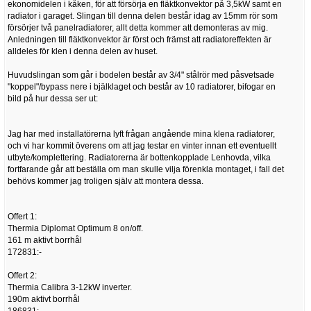
ekonomidelen i kåken, för att försörja en fläktkonvektor på 3,5kW samt en
radiator i garaget. Slingan till denna delen består idag av 15mm rör som
försörjer två panelradiatorer, allt detta kommer att demonteras av mig.
Anledningen till fläktkonvektor är först och främst att radiatoreffekten är
alldeles för klen i denna delen av huset.
Huvudslingan som går i bodelen består av 3/4" stålrör med påsvetsade
"koppel"/bypass nere i bjälklaget och består av 10 radiatorer, bifogar en
bild på hur dessa ser ut:
Jag har med installatörerna lyft frågan angående mina klena radiatorer,
och vi har kommit överens om att jag testar en vinter innan ett eventuellt
utbyte/komplettering. Radiatorerna är bottenkopplade Lenhovda, vilka
fortfarande går att beställa om man skulle vilja förenkla montaget, i fall det
behövs kommer jag troligen själv att montera dessa.
Offert 1:
Thermia Diplomat Optimum 8 on/off.
161 m aktivt borrhål
172831:-
Offert 2:
Thermia Calibra 3-12kW inverter.
190m aktivt borrhål