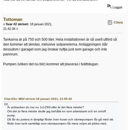
Loggat
Tottoman
Citera
«
Svar #2 skrivet:
18 januari 2021,
21:42:36 »
Tankarna är på 750 och 500 liter. Hela installationen är så uselt utförd så
den kommer att skrotas, inklusive solpanelerna. Anläggningen står
dessutom i garaget som jag önskar nyttja just som garage och inte
pannrum.
Pumpen (vilken det nu blir) kommer att placeras i tvättstugan.
Citat från: Mlöf skrivet 18 januari 2021, 21:05:42
Är acktanken du har nu 1x1250l eller är det flera mindre?
Om det är flera mindre skulle jag behålla en som arbetstank och en on/off
pump.
Då får du justera in lämpligt flödet över huset och värmepumpen får gå med sitt
flöde över tank samtidigt som värmepumpen får mera volym att jobba med.