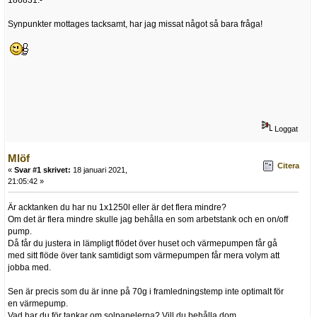
186831:-
Synpunkter mottages tacksamt, har jag missat något så bara fråga!
Loggat
Mlöf
Citera
«
Svar #1 skrivet:
18 januari 2021,
21:05:42 »
Är acktanken du har nu 1x1250l eller är det flera mindre?
Om det är flera mindre skulle jag behålla en som arbetstank och en on/off
pump.
Då får du justera in lämpligt flödet över huset och värmepumpen får gå
med sitt flöde över tank samtidigt som värmepumpen får mera volym att
jobba med.
Sen är precis som du är inne på 70g i framledningstemp inte optimalt för
en värmepump.
Vad har du för tankar om solpanelerna? Vill du behålla dom.