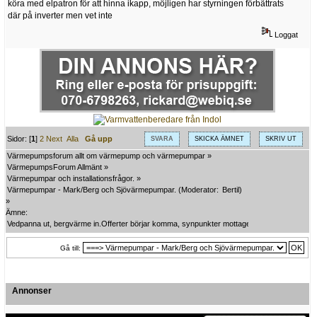
köra med elpatron för att hinna ikapp, möjligen har styrningen förbättrats
där på inverter men vet inte
Loggat
Sidor: [
1
]
2
Next
Alla
Gå upp
SVARA
SKICKA ÄMNET
SKRIV UT
Värmepumpsforum allt om värmepump och värmepumpar
»
VärmepumpsForum Allmänt
»
Värmepumpar och installationsfrågor.
»
Värmepumpar - Mark/Berg och Sjövärmepumpar.
(Moderator:
Bertil
)
»
Ämne:
Vedpanna ut, bergvärme in.Offerter börjar komma, synpunkter mottages tacksamt.
Gå till:
Annonser