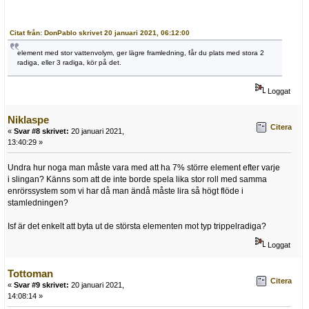
Citat från: DonPablo skrivet 20 januari 2021, 06:12:00
element med stor vattenvolym, ger lägre framledning, får du plats med stora 2
radiga, eller 3 radiga, kör på det.
Loggat
Niklaspe
Citera
«
Svar #8 skrivet:
20 januari 2021,
13:40:29 »
Undra hur noga man måste vara med att ha 7% större element efter varje
i slingan? Känns som att de inte borde spela lika stor roll med samma
enrörssystem som vi har då man ändå måste lira så högt flöde i
stamledningen?
Isf är det enkelt att byta ut de största elementen mot typ trippelradiga?
Loggat
Tottoman
Citera
«
Svar #9 skrivet:
20 januari 2021,
14:08:14 »