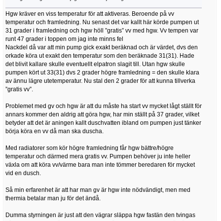
Hgw kräver en viss temperatur för att aktiveras. Beroende på vv
temperatur och framledning. Nu senast det var kallt här körde pumpen ut
31 grader i framledning och hgw höll ”gratis” vv med hgw. Vv tempen var
runt 47 grader i toppen om jag inte minns fel
Nackdel då var att min pump gick exakt beräknad och är värdet, dvs den
orkade köra ut exakt den temperatur som den beräknade 31(31). Hade
det blivit kallare skulle eventuellt elpatron slagit till. Utan hgw skulle
pumpen kört ut 33(31) dvs 2 grader högre framledning = den skulle klara
av ännu lägre utetemperatur. Nu stal den 2 grader för att kunna tillverka
”gratis vv”.
Problemet med gv och hgw är att du måste ha start vv mycket lågt ställt för
annars kommer den aldrig att göra hgw, har min ställt på 37 grader, vilket
betyder att det är aningen kallt duschvatten ibland om pumpen just tänker
börja köra en vv då man ska duscha.
Med radiatorer som kör högre framledning får hgw bättre/högre
temperatur och därmed mera gratis vv. Pumpen behöver ju inte heller
växla om att köra vv/värme bara man inte tömmer beredaren för mycket
vid en dusch.
Så min erfarenhet är att har man gv är hgw inte nödvändigt, men med
thermia betalar man ju för det ändå.
Dumma styrningen är just att den vägrar släppa hgw fastän den tvingas