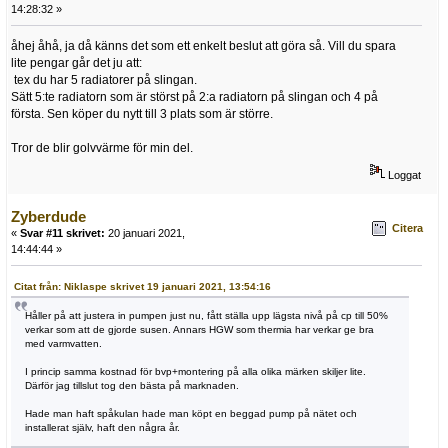
14:28:32 »
åhej åhå, ja då känns det som ett enkelt beslut att göra så. Vill du spara
lite pengar går det ju att:
tex du har 5 radiatorer på slingan.
Sätt 5:te radiatorn som är störst på 2:a radiatorn på slingan och 4 på
första. Sen köper du nytt till 3 plats som är större.
Tror de blir golvvärme för min del.
Loggat
Zyberdude
Citera
«
Svar #11 skrivet:
20 januari 2021,
14:44:44 »
Citat från: Niklaspe skrivet 19 januari 2021, 13:54:16
Håller på att justera in pumpen just nu, fått ställa upp lägsta nivå på cp till 50%
verkar som att de gjorde susen. Annars HGW som thermia har verkar ge bra
med varmvatten.
I princip samma kostnad för bvp+montering på alla olika märken skiljer lite.
Därför jag tillslut tog den bästa på marknaden.
Hade man haft spåkulan hade man köpt en beggad pump på nätet och
installerat själv, haft den några år.