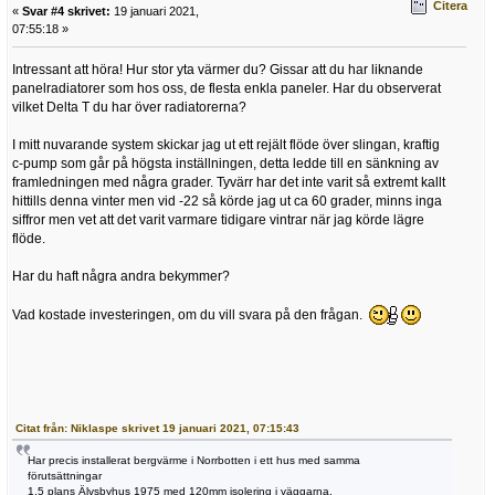
Citera
«
Svar #4 skrivet:
19 januari 2021,
07:55:18 »
Intressant att höra! Hur stor yta värmer du? Gissar att du har liknande
panelradiatorer som hos oss, de flesta enkla paneler. Har du observerat
vilket Delta T du har över radiatorerna?
I mitt nuvarande system skickar jag ut ett rejält flöde över slingan, kraftig
c-pump som går på högsta inställningen, detta ledde till en sänkning av
framledningen med några grader. Tyvärr har det inte varit så extremt kallt
hittills denna vinter men vid -22 så körde jag ut ca 60 grader, minns inga
siffror men vet att det varit varmare tidigare vintrar när jag körde lägre
flöde.
Har du haft några andra bekymmer?
Vad kostade investeringen, om du vill svara på den frågan.
Citat från: Niklaspe skrivet 19 januari 2021, 07:15:43
Har precis installerat bergvärme i Norrbotten i ett hus med samma
förutsättningar
1,5 plans Älvsbyhus 1975 med 120mm isolering i väggarna.