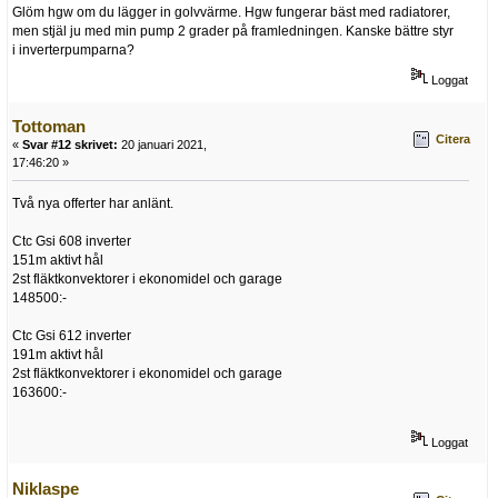
Glöm hgw om du lägger in golvvärme. Hgw fungerar bäst med radiatorer,
men stjäl ju med min pump 2 grader på framledningen. Kanske bättre styr
i inverterpumparna?
Loggat
Tottoman
Citera
«
Svar #12 skrivet:
20 januari 2021,
17:46:20 »
Två nya offerter har anlänt.
Ctc Gsi 608 inverter
151m aktivt hål
2st fläktkonvektorer i ekonomidel och garage
148500:-
Ctc Gsi 612 inverter
191m aktivt hål
2st fläktkonvektorer i ekonomidel och garage
163600:-
Loggat
Niklaspe