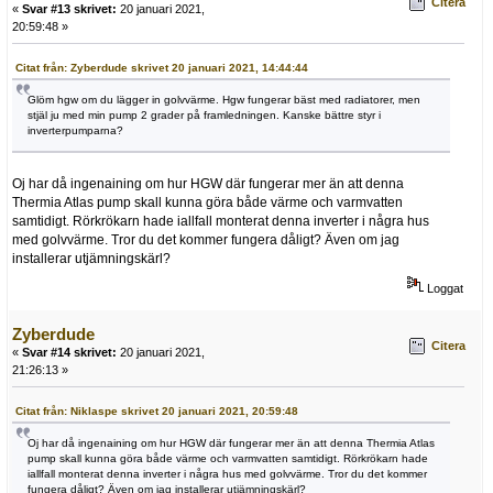
Citera
«
Svar #13 skrivet:
20 januari 2021,
20:59:48 »
Citat från: Zyberdude skrivet 20 januari 2021, 14:44:44
Glöm hgw om du lägger in golvvärme. Hgw fungerar bäst med radiatorer, men
stjäl ju med min pump 2 grader på framledningen. Kanske bättre styr i
inverterpumparna?
Oj har då ingenaining om hur HGW där fungerar mer än att denna
Thermia Atlas pump skall kunna göra både värme och varmvatten
samtidigt. Rörkrökarn hade iallfall monterat denna inverter i några hus
med golvvärme. Tror du det kommer fungera dåligt? Även om jag
installerar utjämningskärl?
Loggat
Zyberdude
Citera
«
Svar #14 skrivet:
20 januari 2021,
21:26:13 »
Citat från: Niklaspe skrivet 20 januari 2021, 20:59:48
Oj har då ingenaining om hur HGW där fungerar mer än att denna Thermia Atlas
pump skall kunna göra både värme och varmvatten samtidigt. Rörkrökarn hade
iallfall monterat denna inverter i några hus med golvvärme. Tror du det kommer
fungera dåligt? Även om jag installerar utjämningskärl?