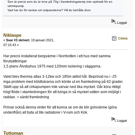
Sen är precis som du är inne på 70g i framledningstemp inte optimalt för en
värmepump.
Vad har du för tankar om solpanelerna? Vill du behålla dom.
Loggat
Niklaspe
Citera
«
Svar #3 skrivet:
19 januari 2021,
07:15:43 »
Har precis installerat bergvärme i Norrbotten i ett hus med samma
förutsättningar
1,5 plans Älvsbyhus 1975 med 120mm isolering i väggarna.
Valet blev thermia atlas 3-12kw och 185m aktivt hål. Beprövat nu i -25
inga problem med köldbärarna och körde ut en framledning på 62 grader.
Ställt upp så att cirkapumpen inte varvar ned lika mycket. Går köra riktigt
högt flöde i stamledningen för att tvinga in så mycket vatten som möjligt i
raddan. = sänkt framledning
Prövar också denna vinter för att kunna se om de blir golvvärme (göra
underifrån) alt byta ut lite radiatorer i V-rum och Kök.
Loggat
Tottoman