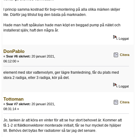
I princip samma kostnad för bvp+montering på alla olika märken skiljer
lite. Därför jag tillslut tog den bästa på marknaden.
Hade man haft spåkulan hade man köpt en beggad pump på nätet och
installerat själv, haft den några år.
Loggat
DonPablo
Citera
«
Svar #6 skrivet:
20 januari 2021,
06:12:00 »
element med stor vattenvolym, ger lägre framledning, får du plats med
stora 2 radiga, eller 3 radiga, kör på det.
Loggat
Tottoman
Citera
«
Svar #7 skrivet:
20 januari 2021,
08:31:14 »
Jo, tanken är att köra en vinter för att se hur stort behovet är. Kommer att
få 1-2 st fläktkonvektorer monterade initialt, får se hur mycket de hjälper
till. Behövs det bytas fler radiatorer så tar jag det senare.