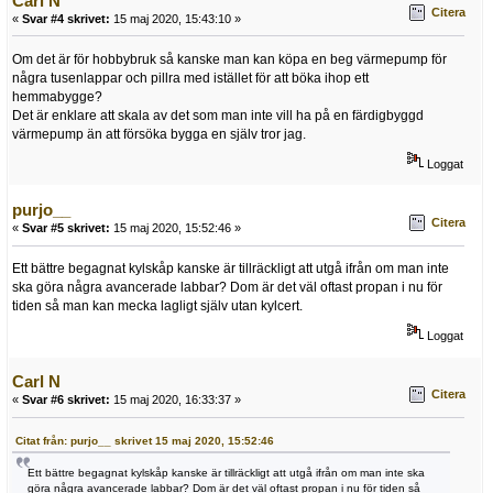
Carl N
Citera
«
Svar #4 skrivet:
15 maj 2020, 15:43:10 »
Om det är för hobbybruk så kanske man kan köpa en beg värmepump för
några tusenlappar och pillra med istället för att böka ihop ett
hemmabygge?
Det är enklare att skala av det som man inte vill ha på en färdigbyggd
värmepump än att försöka bygga en själv tror jag.
Loggat
purjo__
Citera
«
Svar #5 skrivet:
15 maj 2020, 15:52:46 »
Ett bättre begagnat kylskåp kanske är tillräckligt att utgå ifrån om man inte
ska göra några avancerade labbar? Dom är det väl oftast propan i nu för
tiden så man kan mecka lagligt själv utan kylcert.
Loggat
Carl N
Citera
«
Svar #6 skrivet:
15 maj 2020, 16:33:37 »
Citat från: purjo__ skrivet 15 maj 2020, 15:52:46
Ett bättre begagnat kylskåp kanske är tillräckligt att utgå ifrån om man inte ska
göra några avancerade labbar? Dom är det väl oftast propan i nu för tiden så