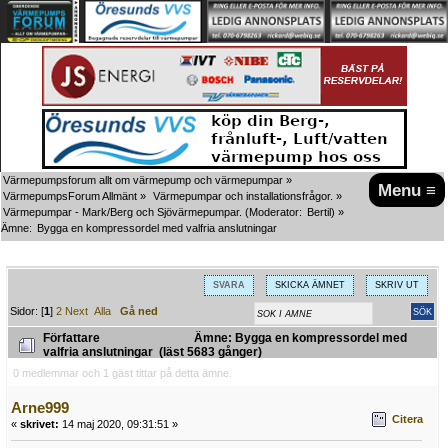
Värmepumpsforum allt om värmepump och värmepumpar
»
Menu ≡
VärmepumpsForum Allmänt
»
Värmepumpar och installationsfrågor.
»
Värmepumpar - Mark/Berg och Sjövärmepumpar.
(Moderator:
Bertil
) »
Ämne:
Bygga en kompressordel med valfria anslutningar
SVARA
SKICKA ÄMNET
SKRIV UT
Sidor: [
1
]
2
Next
Alla
Gå ned
Författare
Ämne: Bygga en kompressordel med
valfria anslutningar (läst 5683 gånger)
0 medlemmar och 1 gäst tittar på detta ämne.
Arne999
Citera
«
skrivet:
14 maj 2020, 09:31:51 »