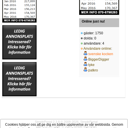
Online just nu!
gäster: 1750
dolda: 0
användare: 4
Användare online
:
svenske kocken
BiggerDigger
tyke
patkro
SimplePortal 2.3.8 © 2008-2026, SimplePortal
Cookies hjälper oss att ge dig en bättre upplevelse av vår webbsida. Genom
SMF 2.0.19
|
SMF © 2017
,
Simple Machines