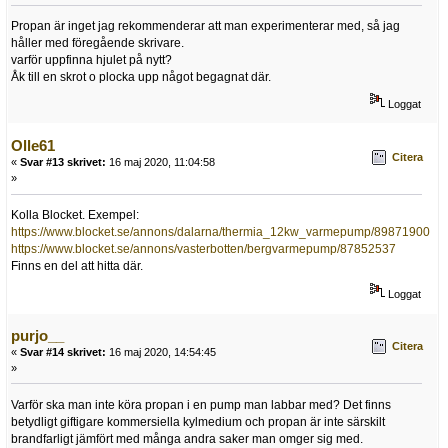
Propan är inget jag rekommenderar att man experimenterar med, så jag
håller med föregående skrivare.
varför uppfinna hjulet på nytt?
Åk till en skrot o plocka upp något begagnat där.
Loggat
Olle61
Citera
«
Svar #13 skrivet:
16 maj 2020, 11:04:58
»
Kolla Blocket. Exempel:
https://www.blocket.se/annons/dalarna/thermia_12kw_varmepump/89871900
https://www.blocket.se/annons/vasterbotten/bergvarmepump/87852537
Finns en del att hitta där.
Loggat
purjo__
Citera
«
Svar #14 skrivet:
16 maj 2020, 14:54:45
»
Varför ska man inte köra propan i en pump man labbar med? Det finns
betydligt giftigare kommersiella kylmedium och propan är inte särskilt
brandfarligt jämfört med många andra saker man omger sig med.