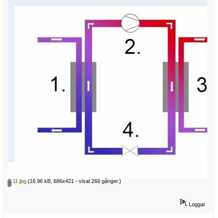
11.jpg
(16.96 kB, 686x421 - visat 266 gånger.)
Loggat