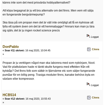
känns inte som det mest prisvärda hobbyalternativet?
Att köpa begagnat är ju ett bra alternativ om det finns. Men vem vill sälja
en fungerande bergvärmepump?
Ska läsa på om propan men det är väll inte omöjligt att få en kylnisse att
fylla ett system även om det är ett hemmabygge? Annars kan man ju lära
sig själv, det är ju ingen rocket science precis
Loggat
DonPablo
Citera
«
Svar #11 skrivet:
16 maj 2020, 10:04:45
»
Propan är ju verkligen något man ska laborera med som nybörjare, Noot.
Vad för plattväxlare hade ni tänkt skulle fungera med effekten från ett
kylskåp? Det finns folk som sättdr in fjärrvärme etc som säljer fungerande
pumåar för en billig peng. Trasiga moduler finns, kanake behövs byta en
växlare eller kompressor.
Loggat
HCB514
Citera
«
Svar #12 skrivet:
16 maj 2020, 10:55:43
»