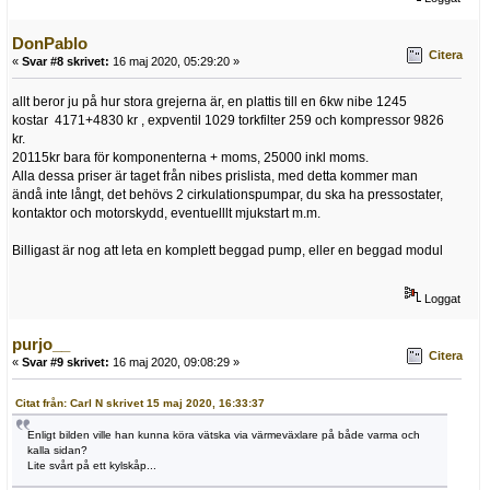
DonPablo
Citera
«
Svar #8 skrivet:
16 maj 2020, 05:29:20 »
allt beror ju på hur stora grejerna är, en plattis till en 6kw nibe 1245
kostar 4171+4830 kr , expventil 1029 torkfilter 259 och kompressor 9826
kr.
20115kr bara för komponenterna + moms, 25000 inkl moms.
Alla dessa priser är taget från nibes prislista, med detta kommer man
ändå inte långt, det behövs 2 cirkulationspumpar, du ska ha pressostater,
kontaktor och motorskydd, eventuelllt mjukstart m.m.
Billigast är nog att leta en komplett beggad pump, eller en beggad modul
Loggat
purjo__
Citera
«
Svar #9 skrivet:
16 maj 2020, 09:08:29 »
Citat från: Carl N skrivet 15 maj 2020, 16:33:37
Enligt bilden ville han kunna köra vätska via värmeväxlare på både varma och
kalla sidan?
Lite svårt på ett kylskåp...