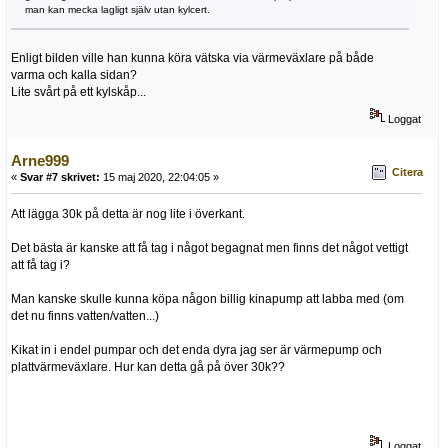
man kan mecka lagligt själv utan kylcert.
Enligt bilden ville han kunna köra vätska via värmeväxlare på både
varma och kalla sidan?
Lite svårt på ett kylskåp...
Loggat
Arne999
Citera
«
Svar #7 skrivet:
15 maj 2020, 22:04:05 »
Att lägga 30k på detta är nog lite i överkant.
Det bästa är kanske att få tag i något begagnat men finns det något vettigt
att få tag i?
Man kanske skulle kunna köpa någon billig kinapump att labba med (om
det nu finns vatten/vatten...)
Kikat in i endel pumpar och det enda dyra jag ser är värmepump och
plattvärmeväxlare. Hur kan detta gå på över 30k??
Loggat