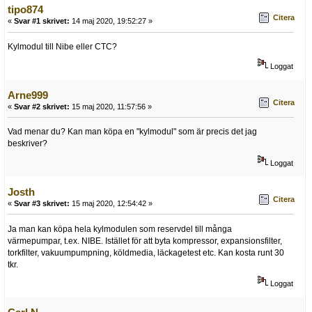
tipo874
Citera
«
Svar #1 skrivet:
14 maj 2020, 19:52:27 »
Kylmodul till Nibe eller CTC?
Loggat
Arne999
Citera
«
Svar #2 skrivet:
15 maj 2020, 11:57:56 »
Vad menar du? Kan man köpa en "kylmodul" som är precis det jag
beskriver?
Loggat
Josth
Citera
«
Svar #3 skrivet:
15 maj 2020, 12:54:42 »
Ja man kan köpa hela kylmodulen som reservdel till många
värmepumpar, t.ex. NIBE. Istället för att byta kompressor, expansionsfilter,
torkfilter, vakuumpumpning, köldmedia, läckagetest etc. Kan kosta runt 30
tkr.
Loggat