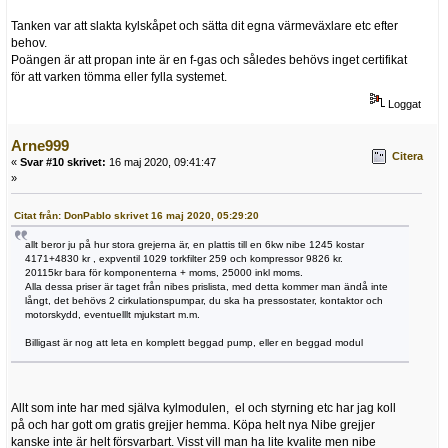
Tanken var att slakta kylskåpet och sätta dit egna värmeväxlare etc efter
behov.
Poängen är att propan inte är en f-gas och således behövs inget certifikat
för att varken tömma eller fylla systemet.
Loggat
Arne999
Citera
«
Svar #10 skrivet:
16 maj 2020, 09:41:47
»
Citat från: DonPablo skrivet 16 maj 2020, 05:29:20
allt beror ju på hur stora grejerna är, en plattis till en 6kw nibe 1245 kostar
4171+4830 kr , expventil 1029 torkfilter 259 och kompressor 9826 kr.
20115kr bara för komponenterna + moms, 25000 inkl moms.
Alla dessa priser är taget från nibes prislista, med detta kommer man ändå inte
långt, det behövs 2 cirkulationspumpar, du ska ha pressostater, kontaktor och
motorskydd, eventuelllt mjukstart m.m.
Billigast är nog att leta en komplett beggad pump, eller en beggad modul
Allt som inte har med själva kylmodulen, el och styrning etc har jag koll
på och har gott om gratis grejjer hemma. Köpa helt nya Nibe grejjer
kanske inte är helt försvarbart. Visst vill man ha lite kvalite men nibe