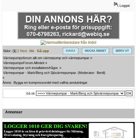
Loggat
Sidor: [
1
]
2
Next
Alla
Gå upp
SVARA
SKICKA ÄMNET
SKRIV UT
Värmepumpsforum allt om värmepump och värmepumpar
»
VärmepumpsForum Allmänt
»
Värmepumpar och installationsfrågor.
»
Värmepumpar - Mark/Berg och Sjövärmepumpar.
(Moderator:
Bertil
)
»
Ämne:
Bygga en kompressordel med valfria anslutningar
Gå till:
Annonser