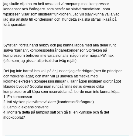
jag skulle vilja ha en helt avskalad värmepump med kompressor
kondensor och förångare som består av plattvärmeväxlare som
typskissen visar som illusterar funktionen. Jag vill själv kunna välja vad
jag ska ansluta till kondensorn och hur detta ska ska styras likaså på
förångarsidan.
Syftet är i första hand hobby och jag kunna labba med alla delar runt
själva "kärnan", kompressor/förångare/kondensor. Storleken på
kompressorn behöver inte vara stor alls någon eller några kW max
(eftersom jag gissar att priset drar iväg rejält).
Det jag inte har så bra koll på är just det jag efterfrågar (mer än principen
och fysikens lagar) och man vill ju undvika att mecka med
köldmediekretsen (kompressorslingan). Har någon möjligen gjort något
liknade bygge? Googlar man runt så finns det ju diverse olika
kompressorer att köpa som reservdelar så borde man inte kunna köpa
1. En kompressor
2. två stycken plattvärmeväxlare (kondensor/förångare)
3. Lämplig expansionsventil
4. Montera detta på lämpligt sätt och gå till en kylnisse och få det
ihopkopplat?