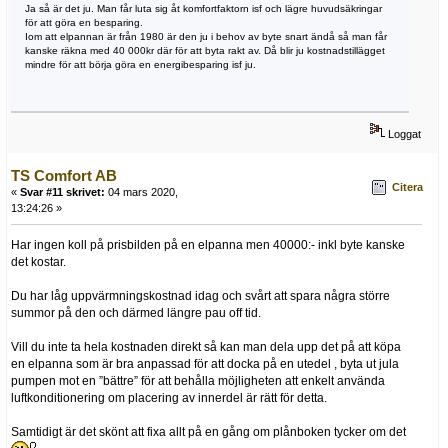
Ja så är det ju. Man får luta sig åt komfortfaktorn isf och lägre huvudsäkringar
för att göra en besparing.
Iom att elpannan är från 1980 är den ju i behov av byte snart ändå så man får
kanske räkna med 40 000kr där för att byta rakt av. Då blir ju kostnadstillägget
mindre för att börja göra en energibesparing isf ju.
Loggat
TS Comfort AB
Citera
«
Svar #11 skrivet:
04 mars 2020,
13:24:26 »
Har ingen koll på prisbilden på en elpanna men 40000:- inkl byte kanske
det kostar.
Du har låg uppvärmningskostnad idag och svårt att spara några större
summor på den och därmed längre pau off tid.
Vill du inte ta hela kostnaden direkt så kan man dela upp det på att köpa
en elpanna som är bra anpassad för att docka på en utedel , byta ut jula
pumpen mot en ”bättre” för att behålla möjligheten att enkelt använda
luftkonditionering om placering av innerdel är rätt för detta.
Samtidigt är det skönt att fixa allt på en gång om plånboken tycker om det