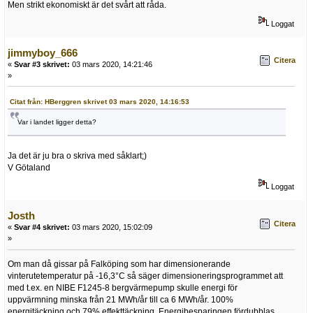
Men strikt ekonomiskt är det svårt att råda.
Loggat
jimmyboy_666
Citera
«
Svar #3 skrivet:
03 mars 2020, 14:21:46
»
Citat från: HBerggren skrivet 03 mars 2020, 14:16:53
Var i landet ligger detta?
Ja det är ju bra o skriva med såklart;)
V Götaland
Loggat
Josth
Citera
«
Svar #4 skrivet:
03 mars 2020, 15:02:09
»
Om man då gissar på Falköping som har dimensionerande
vinterutetemperatur på -16,3°C så säger dimensioneringsprogrammet att
med t.ex. en NIBE F1245-8 bergvärmepump skulle energi för
uppvärmning minska från 21 MWh/år till ca 6 MWh/år. 100%
energitäckning och 79% effekttäckning. Energibesparingen fördubblas