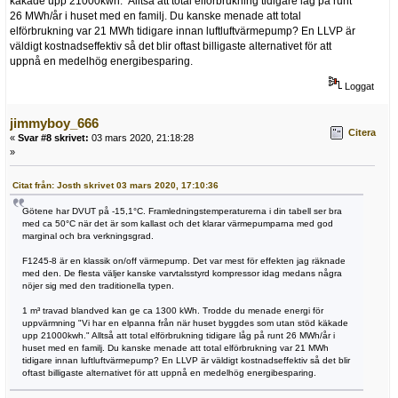
käkade upp 21000kwh." Alltså att total elförbrukning tidigare låg på runt
26 MWh/år i huset med en familj. Du kanske menade att total
elförbrukning var 21 MWh tidigare innan luftluftvärmepump? En LLVP är
väldigt kostnadseffektiv så det blir oftast billigaste alternativet för att
uppnå en medelhög energibesparing.
Loggat
jimmyboy_666
Citera
«
Svar #8 skrivet:
03 mars 2020, 21:18:28
»
Citat från: Josth skrivet 03 mars 2020, 17:10:36
Götene har DVUT på -15,1°C. Framledningstemperaturerna i din tabell ser bra
med ca 50°C när det är som kallast och det klarar värmepumparna med god
marginal och bra verkningsgrad.
F1245-8 är en klassik on/off värmepump. Det var mest för effekten jag räknade
med den. De flesta väljer kanske varvtalsstyrd kompressor idag medans några
nöjer sig med den traditionella typen.
1 m³ travad blandved kan ge ca 1300 kWh. Trodde du menade energi för
uppvärmning "Vi har en elpanna från när huset byggdes som utan stöd käkade
upp 21000kwh." Alltså att total elförbrukning tidigare låg på runt 26 MWh/år i
huset med en familj. Du kanske menade att total elförbrukning var 21 MWh
tidigare innan luftluftvärmepump? En LLVP är väldigt kostnadseffektiv så det blir
oftast billigaste alternativet för att uppnå en medelhög energibesparing.