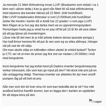
Ja menade 21 Mwh förbrukning innan LLVP. (Braskamin som eldats i ca 1
kbm ved i utöver detta.) Kan ju gjort nån Mwh till så total elförbrukning
med elpanna ska kanske räknas på 22 Mwh. (inkl hushållsel)
Efter LVVP installerades förbrukar vi runt 13 000Kwh,inkl hushållsel
(eldar lite mindre i kamin då vi ändå har 22 grader i v rum pga LLVP)
Men frågan är ju hur jag ska tänka med val av uppvärmningssystem.
Personligen hade jag ju velat ha en pay off tid på 10 år för att vara säker
på att jag tjänar på investeringen.
Lånar inte till det men är ju hårt arbete bakom dessa sparade pengar;)
Har haft firmor hemma för ett par år sen som eg sa olika allihopa. Hänger
väl på vad de vill sälja.
Om man skulle välja en luft/vatten vilken utedel är erkänt tystast? Tycker
ju CTC ser ok ut men de priser jag fick sist var nästan (-20 000kr) i nivå
med bergvärme.
Inom bergvärme har jag kollat mest på Daikins inverter bergvärmepump
verkar intressant, nån som kan ge input på den? Vet dock inte pris på en
sån anläggning riktigt. Thermias inverter var alldelles för dyr men on/off
pumpen låg på ett helt ok pris.
Nån mer som kör bil över sina rör som kan bekräfta det är ok? Hur mkt
avstånd behövs framför borren, kan ev lägga den i kanten av uppfarten
för att slippa köra på den.
Loggat