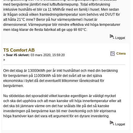
med bergvärme jämfört med luftluftvärmepump. Total elförbrukning
inklusive hushålls-el blir ca 11 MWh/år med en familj i huset. Men sedan
är frågan också vilken framledningstemperatur som behövs vid DVUT för
att hålla 21°C inne? Beror på hur värmesystemet i huset är
dimensionerat. Värmepumpar blir mindre effektiva vid höga temperaturer
men idag klarar de flesta fabrikat att ge upp till 60°C.
Loggat
TS Comfort AB
Citera
«
Svar #5 skrivet:
03 mars 2020, 15:59:20
»
Om det idag är 13000kWh per år inkl hushållsel och med din beräkning
för bergvärmen på 11000kWh så blir det svårt att se det själva
ekonomiska i bytet då det eventuellt tillkommer lånekostnad för
bergvärmen.
Nu stödeldas det sporadiskt vilket kanske egentligen är väldigt mycket
och ska det upphöra och att man kanske vill höja innertemperatur eller att
det ska bli jämnare värme om det har snålats lite på det så kanske
investeringen på bergvärme kan bli mer överkomlig och blir elpriserna
höga framöver kan det vara ett argument för en dyrare investering.
Loggat