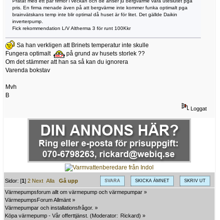
Pratat med ett par firmor i veckan och de anser ju bergvärme vara uteslutet pga
pris. En firma menade även på att bergvärme inte kommer funka optimalt pga
brainvätskans temp inte blir optimal då huset är för litet. Det gällde Daikin
inverterpump.
Fick rekommendation L/V Altherma 3 för runt 100Kkr
Sa han verkligen att Brinets temperatur inte skulle
Fungera optimalt
på grund av husets storlek ??
Om det stämmer att han sa så kan du ignorera
Varenda bokstav
Mvh
B
Loggat
Sidor: [
1
]
2
Next
Alla
Gå upp
SVARA
SKICKA ÄMNET
SKRIV UT
Värmepumpsforum allt om värmepump och värmepumpar
»
VärmepumpsForum Allmänt
»
Värmepumpar och installationsfrågor.
»
Köpa värmepump - Vår offerttjänst.
(Moderator:
Rickard
) »