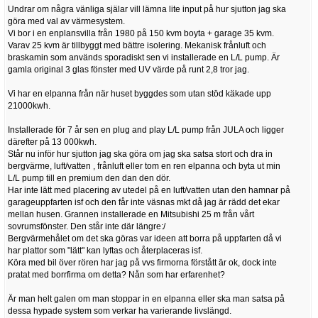
Undrar om några vänliga själar vill lämna lite input på hur sjutton jag ska
göra med val av värmesystem.
Vi bor i en enplansvilla från 1980 på 150 kvm boyta + garage 35 kvm.
Varav 25 kvm är tillbyggt med bättre isolering. Mekanisk frånluft och
braskamin som används sporadiskt sen vi installerade en L/L pump. Är
gamla original 3 glas fönster med UV värde på runt 2,8 tror jag.
Vi har en elpanna från när huset byggdes som utan stöd käkade upp
21000kwh.
Installerade för 7 år sen en plug and play L/L pump från JULA och ligger
därefter på 13 000kwh.
Står nu inför hur sjutton jag ska göra om jag ska satsa stort och dra in
bergvärme, luft/vatten , frånluft eller tom en ren elpanna och byta ut min
L/L pump till en premium den dan den dör.
Har inte lätt med placering av utedel på en luft/vatten utan den hamnar på
garageuppfarten isf och den får inte väsnas mkt då jag är rädd det ekar
mellan husen. Grannen installerade en Mitsubishi 25 m från vårt
sovrumsfönster. Den står inte där längre:/
Bergvärmehålet om det ska göras var ideen att borra på uppfarten då vi
har plattor som "lätt" kan lyftas och återplaceras isf.
Köra med bil över rören har jag på vvs firmorna förstått är ok, dock inte
pratat med borrfirma om detta? Nån som har erfarenhet?
Är man helt galen om man stoppar in en elpanna eller ska man satsa på
dessa hypade system som verkar ha varierande livslängd.