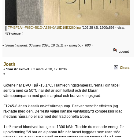
7F43F1A4-F65C-481D-A539-0A18D19B3260.jpg
(102.28 kB, 1200x898 - visat
479 gånger.)
«
Senast ändrad: 03 mars 2020, 16:32:11 av jimmyboy_666
»
Loggat
Josth
Citera
«
Svar #7 skrivet:
03 mars 2020, 17:10:36
»
Götene har DVUT på -15,1°C. Framledningstemperaturerna i din tabell
ser bra med ca 50°C när det är som kallast och det klarar
värmepumparna med god marginal och bra verkningsgrad.
F1245-8 är en klassik on/off värmepump. Det var mest för effekten jag
räknade med den. De flesta väljer kanske varvtalsstyrd kompressor idag
medans några nöjer sig med den traditionella typen.
1 m³ travad blandved kan ge ca 1300 kWh. Trodde du menade energi för
uppvärmning "Vi har en elpanna från när huset byggdes som utan stöd