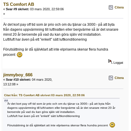
TS Comfort AB
Citera
«
Svar #9 skrivet:
03 mars 2020, 22:59:06
»
Är det kort pay off tid som är prio och om du tjänar ca 3000:- på att byta
från dagens uppvärmning till luft/vatten eller bergvärme så är det snarare
minst 20 år beroende på vad du kan göra själv vid installation.
Luft/luft har även på ett ”enkelt” sätt luftkonditionering
Förutsättning är då självklart att inte elpriserna skenar flera hundra
procent
Loggat
jimmyboy_666
Citera
«
Svar #10 skrivet:
04 mars 2020,
13:12:08 »
Citat från: TS Comfort AB skrivet 03 mars 2020, 22:59:06
Är det kort pay off tid som är prio och om du tjänar ca 3000:- på att byta från
dagens uppvärmning till luft/vatten eller bergvärme så är det snarare minst 20 år
beroende på vad du kan göra själv vid installation.
Luft/luft har även på ett ”enkelt” sätt luftkonditionering
Förutsättning är då självklart att inte elpriserna skenar flera hundra procent