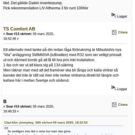
litet. Det gällde Daikin inverterpump.
Fick rekommendation L/V Altherma 3 för runt 100Kkr
Loggat
TS Comfort AB
Citera
«
Svar #13 skrivet:
05 mars 2020,
18:42:48 »
Ett alternativ med tanke på din redan låga förbrukning är Mitsubishis nya
”lilla” anläggning SWM60VA (luft/vatten) med R32 som ser vettigt prissatt
ut och därmed borde gå att få till bra pris inkl installation.
1-fas och ser ut att klara sig på 13A säkring
Men räknar man med att det framöver ska bli långa och kalla vintrar så
kanske det inte är rätt val men inte verkar vintrarna direkt bli längre och
kallare här i mellan Sverige och söderut.
Loggat
B
Citera
«
Svar #14 skrivet:
05 mars 2020,
18:48:33 »
Citat från: jimmyboy_666 skrivet 05 mars 2020, 18:22:52
Ja verkligen inte lätt o veta hur man ska göra.