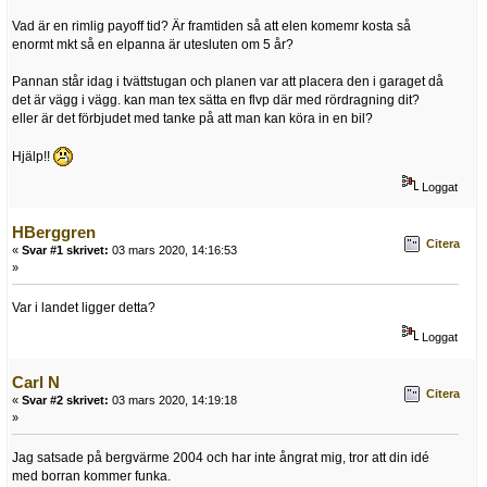
Vad är en rimlig payoff tid? Är framtiden så att elen komemr kosta så
enormt mkt så en elpanna är utesluten om 5 år?
Pannan står idag i tvättstugan och planen var att placera den i garaget då
det är vägg i vägg. kan man tex sätta en flvp där med rördragning dit?
eller är det förbjudet med tanke på att man kan köra in en bil?
Hjälp!!
Loggat
HBerggren
Citera
«
Svar #1 skrivet:
03 mars 2020, 14:16:53
»
Var i landet ligger detta?
Loggat
Carl N
Citera
«
Svar #2 skrivet:
03 mars 2020, 14:19:18
»
Jag satsade på bergvärme 2004 och har inte ångrat mig, tror att din idé
med borran kommer funka.