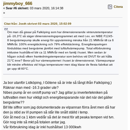
jimmyboy_666
Citera
«
Svar #6 skrivet:
03 mars 2020, 16:14:38
»
Citat från: Josth skrivet 03 mars 2020, 15:02:09
Om man då gissar på Falköping som har dimensionerande vinterutetemperatur
på -16,3°C så säger dimensioneringsprogrammet att med t.ex. en NIBE F1245-
8 bergvärmepump skulle energi för uppvärmning minska från 21 MWh/år till ca 6
MWh/år. 100% energitäckning och 79% effekttäckning. Energibesparingen
fördubblas med bergvärme jämfört med luftluftvärmepump. Total elförbrukning
inklusive hushålls-el blir ca 11 MWh/år med en familj i huset. Men sedan är
frågan också vilken framledningstemperatur som behövs vid DVUT för att hålla
21°C inne? Beror på hur värmesystemet i huset är dimensionerat. Värmepumpar
blir mindre effektiva vid höga temperaturer men idag klarar de flesta fabrikat att
ge upp till 60°C.
Ja bor utanför Lidköping, I Götene så är inte så långt ifrån Falköping;)
Räknar man med -16.3 grader ute?
Nibes pump år en on/off pump va? Jag gillar ju invertertekniken på
luft/vatten men hur viktigt och energibesparande när det när det gäller
bergvärme??
Bif lite siffror som jag dolumenterade av elpannan förra året men då har
den ju stöd av l/l pumpen så står lite snålt ställd i temp.
Gör åt med ca 1 kbm ved/år så det är mest för att peaka tempen vid tvn.
Gör nog inte så mkt på totalen antar jag.
Vår förbrukning idag är inkl hushållsel 13 000kwh