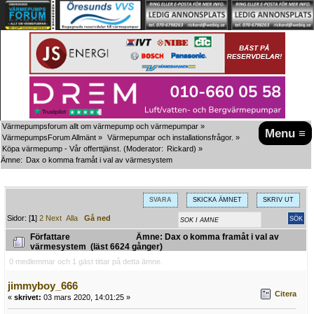
Värmepumpsforum allt om värmepump och värmepumpar
»
Menu ≡
VärmepumpsForum Allmänt
»
Värmepumpar och installationsfrågor.
»
Köpa värmepump - Vår offerttjänst.
(Moderator:
Rickard
) »
Ämne:
Dax o komma framåt i val av värmesystem
SVARA
SKICKA ÄMNET
SKRIV UT
Sidor: [
1
]
2
Next
Alla
Gå ned
Författare
Ämne: Dax o komma framåt i val av
värmesystem (läst 6624 gånger)
0 medlemmar och 1 gäst tittar på detta ämne.
jimmyboy_666
Citera
«
skrivet:
03 mars 2020, 14:01:25 »