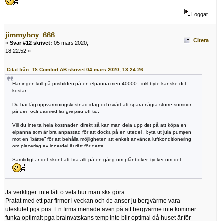
Loggat
jimmyboy_666
Citera
«
Svar #12 skrivet:
05 mars 2020,
18:22:52 »
Citat från: TS Comfort AB skrivet 04 mars 2020, 13:24:26
Har ingen koll på prisbilden på en elpanna men 40000:- inkl byte kanske det
kostar.
Du har låg uppvärmningskostnad idag och svårt att spara några större summor
på den och därmed längre pau off tid.
Vill du inte ta hela kostnaden direkt så kan man dela upp det på att köpa en
elpanna som är bra anpassad för att docka på en utedel , byta ut jula pumpen
mot en ”bättre” för att behålla möjligheten att enkelt använda luftkonditionering
om placering av innerdel är rätt för detta.
Samtidigt är det skönt att fixa allt på en gång om plånboken tycker om det
Ja verkligen inte lätt o veta hur man ska göra.
Pratat med ett par firmor i veckan och de anser ju bergvärme vara
uteslutet pga pris. En firma menade även på att bergvärme inte kommer
funka optimalt pga brainvätskans temp inte blir optimal då huset är för