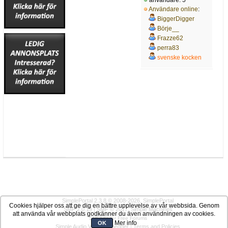
Användare online
:
BiggerDigger
Börje__
Frazze62
perra83
svenske kocken
SimplePortal 2.3.8 © 2008-2026, SimplePortal
Cookies hjälper oss att ge dig en bättre upplevelse av vår webbsida. Genom
SMF 2.0.19
|
SMF © 2017
,
Simple Machines
att använda vår webbplats godkänner du även användningen av cookies.
SMFAds
for
Free Forums
Mer info
OK
Simple Audio Video Embedder
|
Terms and Policies