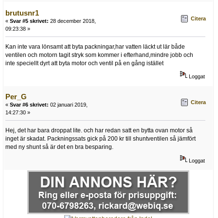
brutusnr1
Citera
«
Svar #5 skrivet:
28 december 2018,
09:23:38 »
Kan inte vara lönsamt att byta packningar,har vatten läckt ut lär både
ventilen och motorn tagit stryk som kommer i efterhand,mindre jobb och
inte speciellt dyrt att byta motor och ventil på en gång istället
Loggat
Per_G
Citera
«
Svar #6 skrivet:
02 januari 2019,
14:27:30 »
Hej, det har bara droppat lite. och har redan satt en bytta ovan motor så
inget är skadat. Packningssats gick på 200 kr till shuntventilen så jämfört
med ny shunt så är det en bra besparing.
Loggat