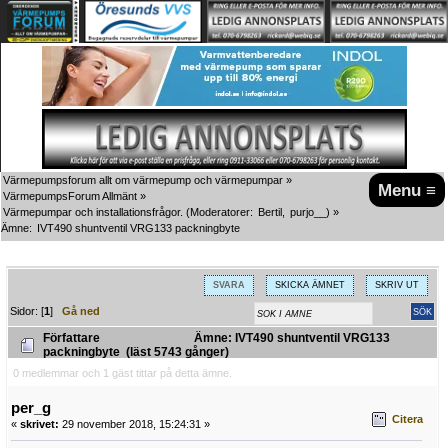
Värmepumpsforum allt om värmepump och värmepumpar
»
Menu ≡
VärmepumpsForum Allmänt
»
Värmepumpar och installationsfrågor.
(Moderatorer:
Bertil
,
purjo__
) »
Ämne:
IVT490 shuntventil VRG133 packningbyte
SVARA
SKICKA ÄMNET
SKRIV UT
Sidor: [
1
]
Gå ned
Författare
Ämne: IVT490 shuntventil VRG133
packningbyte (läst 5743 gånger)
0 medlemmar och 1 gäst tittar på detta ämne.
per_g
Citera
«
skrivet:
29 november 2018, 15:24:31 »