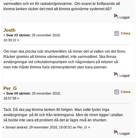
varmvatten och en för radiator/golvvärme. Om svaret är fortfarande att
tömma tanken räcker det med att tömma golvvärme systemet då?
Loggat
Josth
Citera
«
Svar #3 skrivet:
29 november 2018,
16:30:22 »
Om man ska plocka isär shuntventilen så rinner det ut vatten om det finns.
Räcker givetvis att tömma värmevattnet, inte varmvattnet. Ska finnas
avstängningar vid cirkulationspumpen och någonstans på returen så
man inte måste tömma hela värmesystemet utan bara pannan.
Loggat
Per_G
Citera
«
Svar #4 skrivet:
29 november 2018,
18:57:58 »
Tack. Då ska jag tömma tanken till helgen. Man satte tyvärr inga
avstängningar på till och från ledningarna. Men de rören ligger i plattan
så borde inte vara ett problem då det är lägre nivå än shunten.
«
Senast ändrad: 29 november 2018, 19:00:51 av Per_G
»
Loggat