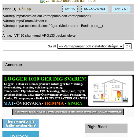
Sidor: [
1
]
Gå upp
SVARA
SKICKA ÄMNET
SKRIV UT
Värmepumpsforum allt om värmepump och värmepumpar
»
VärmepumpsForum Allmänt
»
Värmepumpar och installationsfrågor.
(Moderatorer:
Bertil
,
purjo__
)
»
Ämne:
IVT490 shuntventil VRG133 packningbyte
Gå till:
Annonser
Right Block