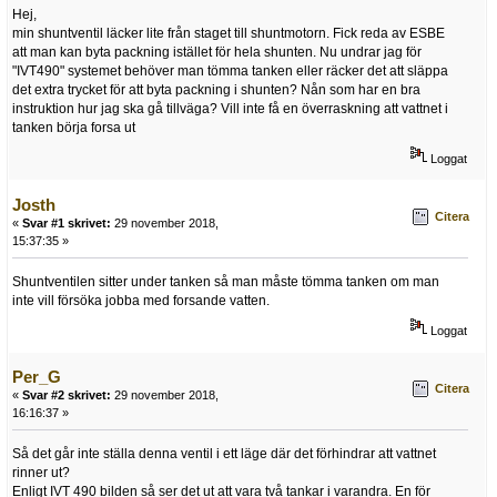
Hej,
min shuntventil läcker lite från staget till shuntmotorn. Fick reda av ESBE
att man kan byta packning istället för hela shunten. Nu undrar jag för
"IVT490" systemet behöver man tömma tanken eller räcker det att släppa
det extra trycket för att byta packning i shunten? Nån som har en bra
instruktion hur jag ska gå tillväga? Vill inte få en överraskning att vattnet i
tanken börja forsa ut
Loggat
Josth
Citera
«
Svar #1 skrivet:
29 november 2018,
15:37:35 »
Shuntventilen sitter under tanken så man måste tömma tanken om man
inte vill försöka jobba med forsande vatten.
Loggat
Per_G
Citera
«
Svar #2 skrivet:
29 november 2018,
16:16:37 »
Så det går inte ställa denna ventil i ett läge där det förhindrar att vattnet
rinner ut?
Enligt IVT 490 bilden så ser det ut att vara två tankar i varandra. En för