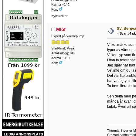
Karma +2/-2
Kön:
Kyltekniker
SV: Bergv
Mlöf
«
Svar #4 sk
Expert på värmepump
Vilket märke som 
Stad/land: Piteå
typer av värmepum
Antal inlägg: 649
Vilken typ som är 
Karma +0/-0
Utan ta referenser
Kön:
Jag själv har haft
Vet inte om du lä
Det var lite prob
har varit grymt 
Ta hem flera insta
Sen detta med pe
många år kvar i dr
kubik. Även att s
Thermia inverter M
Ctc ved panna med