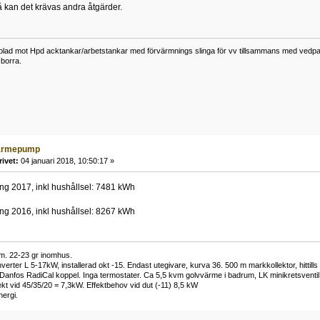
 kan det krävas andra åtgärder.
lad mot Hpd acktankar/arbetstankar med förvärmnings slinga för vv tillsammans med vedpann
borra.
ärmepump
rivet:
04 januari 2018, 10:50:17 »
ing 2017, inkl hushållsel: 7481 kWh
ing 2016, inkl hushållsel: 8267 kWh
m. 22-23 gr inomhus.
verter L 5-17kW, installerad okt -15. Endast utegivare, kurva 36. 500 m markkollektor, hitti
anfos RadiCal koppel. Inga termostater. Ca 5,5 kvm golvvärme i badrum, LK minikretsventil 
ekt vid 45/35/20 = 7,3kW. Effektbehov vid dut (-11) 8,5 kW
ergi.