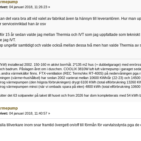
ärmepump
rivet:
04 januari 2018, 11:26:23 »
an det vara bra att vid valet av fabrikat även ta hänsyn till leverantören. Hur man 
serviceinriktad han är osv
för 15 år sedan valde jag mellan Thermia och IVT som jag uppfattade som tekniskt
 jag IVT.
p ungefär samtidigt och valde också mellan dessa två men han valde Thermia av sa
kW) installerad 2002. 150-160 m aktivt borrhål. 2*135 m2 hus (+ dubbelgarage) med enrörss
och badrum. Påslagen året om i duschen. COOLIX 3810W luft-luft värmepump i garaget sedan 
 andra värmekällor finns. FTX-ventilation (REC TermoVex RT-400S) på nedervåningen pga r
ukningen (värme+hushållsel) har sedan 2002 varierat mellan 10600 KWh/år (22-23) och 14500
rog värmepumpen (den högsta förbrukningen) drygt 6100 KWh (total elförbrukning 13260 K
rog värmepumpen minst (när vi ombads spara på elen) 4800 kWh (total elförbrukning 1060
tter det 63 solpaneler på taket till huset och from 2026 har dom kompletterats med 54 kWh ba
ärmepump
rivet:
04 januari 2018, 11:40:57 »
lla tillverkare inom snar framtid övergett on/off till förmån för varvtalsstyrda pga de