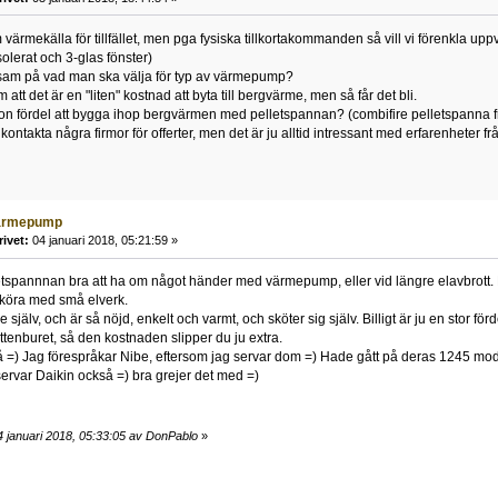
m värmekälla för tillfället, men pga fysiska tillkortakommanden så vill vi förenkla u
olerat och 3-glas fönster)
sam på vad man ska välja för typ av värmepump?
att det är en "liten" kostnad att byta till bergvärme, men så får det bli.
on fördel att bygga ihop bergvärmen med pelletspannan? (combifire pelletspanna 
kontakta några firmor för offerter, men det är ju alltid intressant med erfarenheter
ärmepump
rivet:
04 januari 2018, 05:21:59 »
etspannnan bra att ha om något händer med värmepump, eller vid längre elavbrott. P
 köra med små elverk.
själv, och är så nöjd, enkelt och varmt, och sköter sig själv. Billigt är ju en stor fö
 vattenburet, så den kostnaden slipper du ju extra.
å =) Jag förespråkar Nibe, eftersom jag servar dom =) Hade gått på deras 1245 model
vi servar Daikin också =) bra grejer det med =)
 januari 2018, 05:33:05 av DonPablo
»