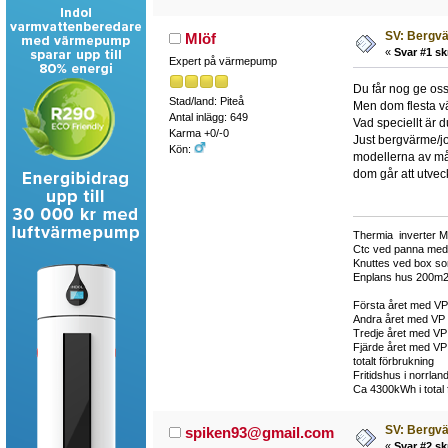
SV: Bergv
Mlöf
«
Svar #1 sk
Expert på värmepump
Du får nog ge os
Stad/land: Piteå
Men dom flesta v
Antal inlägg: 649
Vad speciellt är d
Karma +0/-0
Just bergvärme/jo
Kön:
modellerna av mån
dom går att utveck
Thermia inverter M
Ctc ved panna med
Knuttes ved box so
Enplans hus 200m
Första året med VP
Andra året med VP 
Tredje året med VP
Fjärde året med V
totalt förbrukning
Fritidshus i norrla
Ca 4300kWh i total 
SV: Bergv
spiken93@gmail.com
«
Svar #2 sk