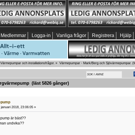
Medlemmar
Logga-in
Vanliga frågor
Registrera
Hjälp
Värmepumpar och installationsfrågor.
»
Värmepumpar - Mark/Berg och Sjövärmepumpar.
(M
gvärmepump (läst 5826 gånger)
epump
januari 2018, 23:06:05 »
epump är bäst??
 man undvika??