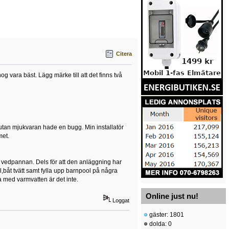
Citera
 vara bäst. Lägg märke till att det finns två
 utan mjukvaran hade en bugg. Min installatör
met.
 vedpannan. Dels för att den anläggning har
l,båt tvätt samt fylla upp barnpool på några
a med varmvatten är det inte.
Online just nu!
Loggat
gäster: 1801
dolda: 0