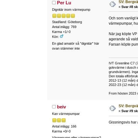
SV: Bergv
Per Lu
«
Svar #8 sk
Dignitär inom värmepump
Och som vanligt k
Stad/land: Göteborg
värmepumpar, hur 
Antal inlägg: 769
Karma +1/-0
När jag köpte VP 
Kön:
agerande så valde
En glad amatör så "dignitär" här
Farsan köpte pum
ovan stämmer inte
IVT Greenline C7 (7
golvvärme i dusch 
grundvärmen). Inga
Den totala elförbr
2012-13 (12 mån) d
2022-23 (12 mån) d
From hösten 2023 si
SV: Bergv
beiv
«
Svar #9 sk
Kan värmepumpar
Gissningsvis har a
Antal inlägg: 166
Karma +0/-0
Värmepump eller värmepumpar?