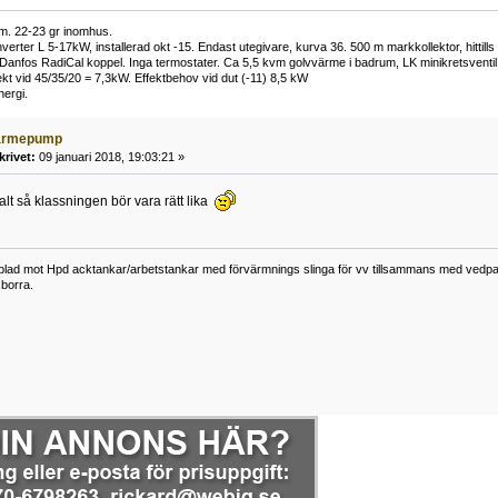
m. 22-23 gr inomhus.
verter L 5-17kW, installerad okt -15. Endast utegivare, kurva 36. 500 m markkollektor, hitti
anfos RadiCal koppel. Inga termostater. Ca 5,5 kvm golvvärme i badrum, LK minikretsventil 
ekt vid 45/35/20 = 7,3kW. Effektbehov vid dut (-11) 8,5 kW
ergi.
ärmepump
krivet:
09 januari 2018, 19:03:21 »
alt så klassningen bör vara rätt lika
lad mot Hpd acktankar/arbetstankar med förvärmnings slinga för vv tillsammans med vedpann
borra.