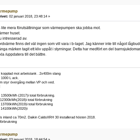
ärmepump
rivet:
02 januari 2018, 23:48:14 »
s lite mera förutsättningar som värmepumpen ska jobba mot.
ärmer huset.
u intresserad av.
rdvärme finns det väl ingen som vill vara i b-laget. Jag känner inte till något låg
ga märken tagit ett kliv uppåt i styrningar. Detta har medfört en del barnsjukdomar
la /uppdatera till det bättre.
 kopplad mot arbetstank . 2x400m slang
 1000 L ack.
m styr övergång mellan VP och ved.
2
 13500kWh (2017)i total förbrukning.
12300kWh(2018)i total förbrukning
 13700kWh(2019)i total förbrukning
P 14100kWh(2020)i
nds inland ca 70m2. Daikin CaldoXRH 30 installerad hösten 2018.
förbrukning
ärmepump
rivet:
03 januari 2018, 18:44:54 »