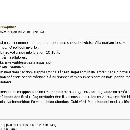
ärmepump
rivet:
04 januari 2018, 08:09:53 »
står i pannrummet har nog egentligen inte så stor betydelse. Alla märken försöker nog
par. On/off och inverter.
bättre vet vi nog inte först om 10-15 år.
 på installatören.
 kanske världens bästa installatör.
st om Thermia M.
lem med dom när dom släpptes för ca 1år sen. Inget som installatören hade gjort fel
tillmötesgående och förstående. Så nu spinner värmepumpen som en katt i pannrum
llatörer.
llets, hmm knappast lönsamt ekonomisk men kan ge fördelar. Jag valde att behålla
ift innan den är slut. Jag använder den till att massproduktion av varmvatten. Vid bi
pola i vattenspridare för vatten lekar utomhus. Guld värd. Men ekonomi med att slös
 kopplad mot arbetstank . 2x400m slang
 1000 L ack.