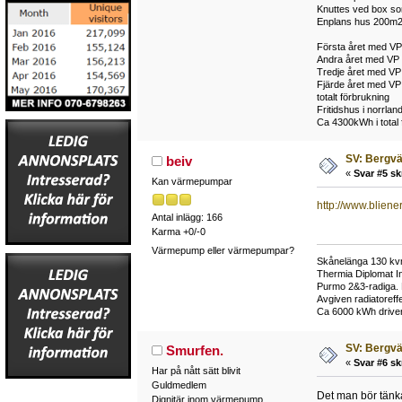
Knuttes ved box so
Enplans hus 200m
Första året med VP
Andra året med VP 
Tredje året med VP
Fjärde året med V
totalt förbrukning
Fritidshus i norrla
Ca 4300kWh i total 
SV: Bergv
beiv
«
Svar #5 sk
Kan värmepumpar
http://www.blien
Antal inlägg: 166
Karma +0/-0
Värmepump eller värmepumpar?
Skånelänga 130 kv
Thermia Diplomat In
Purmo 2&3-radiga. D
Avgiven radiatoreff
Ca 6000 kWh driven
SV: Bergv
Smurfen.
«
Svar #6 sk
Har på nått sätt blivit
Guldmedlem
Det man bör tänk
Dignitär inom värmepump