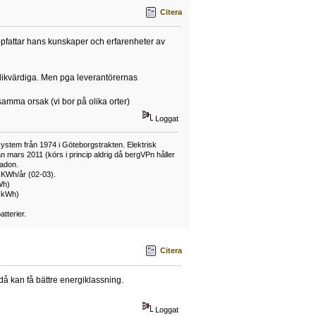
Citera
uppfattar hans kunskaper och erfarenheter av
 likvärdiga. Men pga leverantörernas
mma orsak (vi bor på olika orter)
Loggat
ystem från 1974 i Göteborgstrakten. Elektrisk
mars 2011 (körs i princip aldrig då bergVPn håller
adon.
 KWh/år (02-03).
Wh)
0 kWh)
tterier.
Citera
 då kan få bättre energiklassning.
Loggat