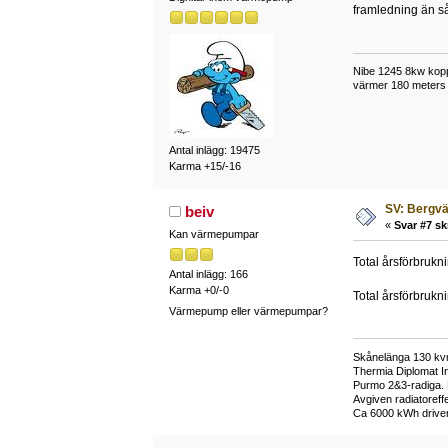
framledning än så
Nibe 1245 8kw kopp
värmer 180 meters 
Antal inlägg: 19475
Karma +15/-16
SV: Bergv
beiv
«
Svar #7 sk
Kan värmepumpar
Total årsförbrukn
Antal inlägg: 166
Karma +0/-0
Total årsförbrukn
Värmepump eller värmepumpar?
Skånelänga 130 kv
Thermia Diplomat In
Purmo 2&3-radiga. D
Avgiven radiatoreff
Ca 6000 kWh driven