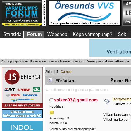
Startsida
Forum
Webshop
Köpa värmepump?
Sök
Värmepumpsforum allt om värmepump och värmepumpar
»
VärmepumpsForum Allmänt
»
Sidor: [
1
]
Gå ned
Författare
Ämne: Ber
0 medlemmar och 1 gäst tittar på detta ämne.
Bergvärm
spiken93@gmail.com
«
skrivet:
02 
Nybörjare
Vilken bergvärm
Antal inlägg: 3
Vilket märke bör
Karma +0/-0
Värmepump eller värmepumpar?