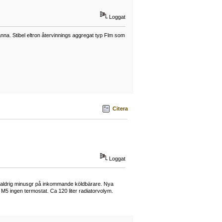
Loggat
a. Stibel eltron återvinnings aggregat typ Flm som
Citera
Loggat
lls aldrig minusgr på inkommande köldbärare. Nya
M5 ingen termostat. Ca 120 liter radiatorvolym.