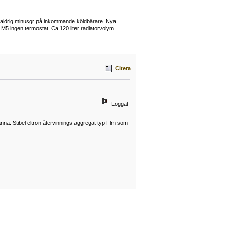
lls aldrig minusgr på inkommande köldbärare. Nya
M5 ingen termostat. Ca 120 liter radiatorvolym.
Citera
Loggat
a. Stibel eltron återvinnings aggregat typ Flm som