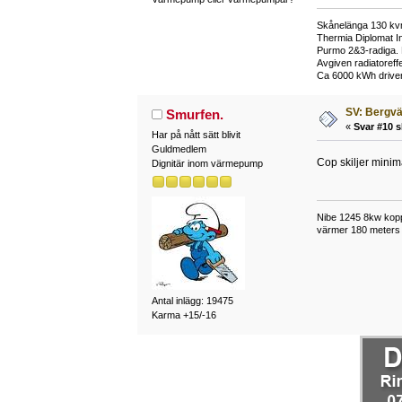
Skånelänga 130 kv
Thermia Diplomat In
Purmo 2&3-radiga. D
Avgiven radiatoreff
Ca 6000 kWh driven
SV: Bergv
Smurfen.
«
Svar #10 s
Har på nått sätt blivit
Guldmedlem
Cop skiljer minim
Dignitär inom värmepump
Nibe 1245 8kw kopp
värmer 180 meters 
Antal inlägg: 19475
Karma +15/-16