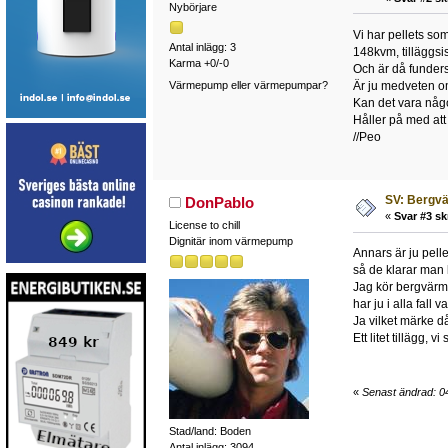
Nybörjare
Vi har pellets so
Antal inlägg: 3
148kvm, tilläggsis
Karma +0/-0
Och är då funder
Värmepump eller värmepumpar?
Är ju medveten om 
Kan det vara någ
Håller på med att 
//Peo
SV: Bergv
DonPablo
«
Svar #3 sk
License to chill
Dignitär inom värmepump
Annars är ju pell
så de klarar man
Jag kör bergvärme 
har ju i alla fall
Ja vilket märke d
Ett litet tillägg, 
«
Senast ändrad: 04
Stad/land: Boden
Antal inlägg: 3094