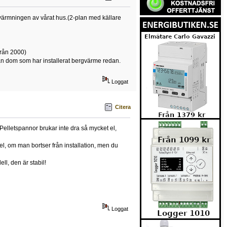
ppvärmningen av vårat hus.(2-plan med källare
från 2000)
 från dom som har installerat bergvärme redan.
Loggat
Citera
elletspannor brukar inte dra så mycket el,
rdel, om man bortser från installation, men du
l, den är stabil!
Loggat