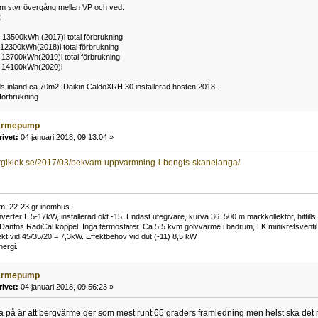
m styr övergång mellan VP och ved.
2
 13500kWh (2017)i total förbrukning.
12300kWh(2018)i total förbrukning
 13700kWh(2019)i total förbrukning
P 14100kWh(2020)i
nds inland ca 70m2. Daikin CaldoXRH 30 installerad hösten 2018.
förbrukning
ärmepump
rivet:
04 januari 2018, 09:13:04 »
ergiklok.se/2017/03/bekvam-uppvarmning-i-bengts-skanelanga/
m. 22-23 gr inomhus.
verter L 5-17kW, installerad okt -15. Endast utegivare, kurva 36. 500 m markkollektor, hitti
anfos RadiCal koppel. Inga termostater. Ca 5,5 kvm golvvärme i badrum, LK minikretsventil 
ekt vid 45/35/20 = 7,3kW. Effektbehov vid dut (-11) 8,5 kW
ergi.
ärmepump
rivet:
04 januari 2018, 09:56:23 »
a på är att bergvärme ger som mest runt 65 graders framledning men helst ska det