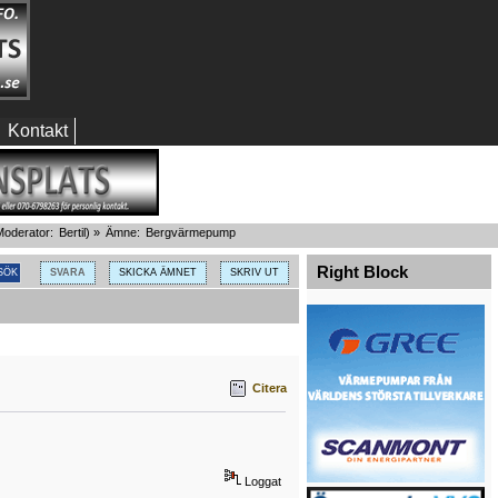
Kontakt
oderator:
Bertil
) »
Ämne:
Bergvärmepump
Right Block
SVARA
SKICKA ÄMNET
SKRIV UT
Citera
Loggat