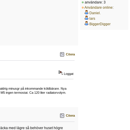
användare: 3
Användare online
:
Daniel.
lars
BiggerDigger
Citera
Loggat
lls aldrig minusgr på inkommande köldbärare. Nya
M5 ingen termostat. Ca 120 liter radiatorvolym.
Citera
 räcka med lägre så behöver huset högre