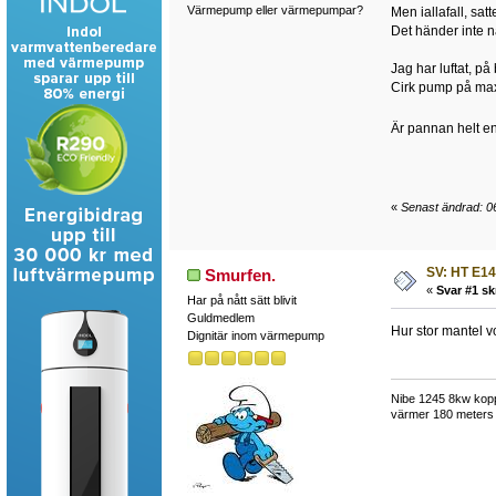
Värmepump eller värmepumpar?
Men iallafall, sa
Det händer inte nä
Jag har luftat, på
Cirk pump på ma
Är pannan helt enk
«
Senast ändrad: 0
SV: HT E14
Smurfen.
«
Svar #1 sk
Har på nått sätt blivit
Guldmedlem
Hur stor mantel 
Dignitär inom värmepump
Nibe 1245 8kw kopp
värmer 180 meters 