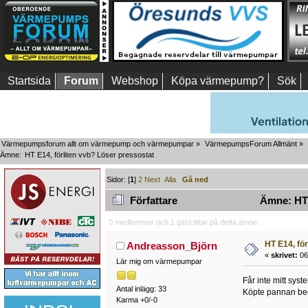
Startsida
Forum
Webshop
Köpa värmepump?
Sök
Värmepumpsforum allt om värmepump och värmepumpar
»
VärmepumpsForum Allmänt
»
Ämne:
HT E14, förliten vvb? Löser pressostat
Sidor: [
1
]
2
Next
Alla
Gå ned
Författare
Ämne: HT E
0 medlemmar och 1 gäst tittar på detta ämne.
HT E14, fö
Andreasson_Björn
«
skrivet:
06
Lär mig om värmepumpar
Får inte mitt syst
Antal inlägg: 33
Köpte pannan beg 
Karma +0/-0