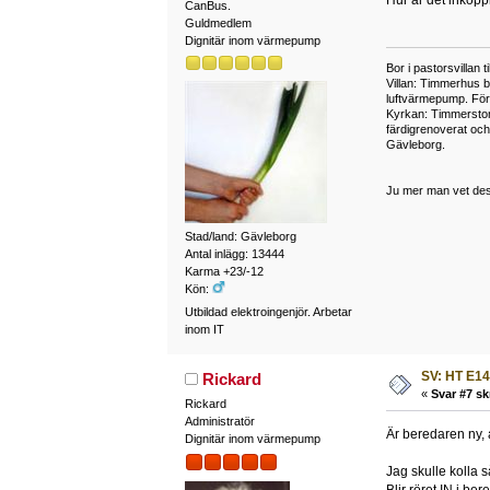
Hur är det inkoppl
CanBus.
Guldmedlem
Dignitär inom värmepump
Bor i pastorsvillan 
Villan: Timmerhus b
luftvärmepump. Fö
Kyrkan: Timmerstom
färdigrenoverat oc
Gävleborg.
Ju mer man vet des
Stad/land: Gävleborg
Antal inlägg: 13444
Karma +23/-12
Kön:
Utbildad elektroingenjör. Arbetar
inom IT
SV: HT E14
Rickard
«
Svar #7 sk
Rickard
Administratör
Är beredaren ny, 
Dignitär inom värmepump
Jag skulle kolla s
Blir röret IN i be