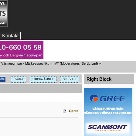
Kontakt
Värmepumpar - Märkesspecifikt
»
IVT
(Moderatorer:
Bertil
,
Lmf
) »
Right Block
SVARA
SKICKA ÄMNET
SKRIV UT
Citera