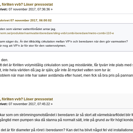
, förliten vvb? Löser pressostat
rivet:
07 november 2017, 07:36:36 »
_ skrivet 07 november 2017, 06:00:02
i den som värmer vattenförrådet antar jag.
therm.se/produkter/varmvattenberedare/sling-vvb/combi-beredare/metro-combi-110-e
 varm säger du. Är det tillräcklig cirkulation mellan VP'n och beredaren när den gör varmvatten?
 nog att VP'n är för stor för den vattenvolymen.
i den.
tt det är förliten volym/dålig cirkulation som jag misstänkte, får tyvärr inte plats med 
t, inte hela världen då jag är själv, går inte åt mycket vatten som tur är.
dproblem när man inte har saker avstämda efter huset, men fick så bra pris på pannan 
, förliten vvb? Löser pressostat
rivet:
07 november 2017, 07:45:22 »
kar som om strömningsmotståndet i beredaren är så stort att värmebärarflödet blir fö
gångtid men pumpen ska då stanna på normalt sätt, inte på grund av för högt konde
 det är för diameter på röret i beredaren? Kan det ha blivit något fel vid installation