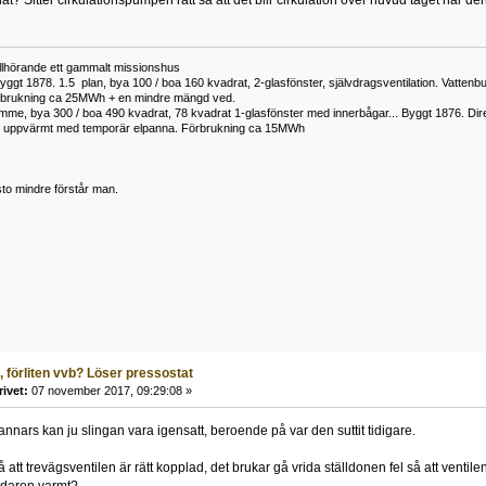
at? Sitter cirkulationspumpen rätt så att det blir cirkulation över huvud taget när d
tillhörande ett gammalt missionshus
yggt 1878. 1.5 plan, bya 100 / boa 160 kvadrat, 2-glasfönster, självdragsventilation. Vatt
rbrukning ca 25MWh + en mindre mängd ved.
me, bya 300 / boa 490 kvadrat, 78 kvadrat 1-glasfönster med innerbågar... Byggt 1876. Di
h uppvärmt med temporär elpanna. Förbrukning ca 15MWh
to mindre förstår man.
, förliten vvb? Löser pressostat
rivet:
07 november 2017, 09:29:08 »
annars kan ju slingan vara igensatt, beroende på var den suttit tidigare.
å att trevägsventilen är rätt kopplad, det brukar gå vrida ställdonen fel så att ventil
redaren varmt?