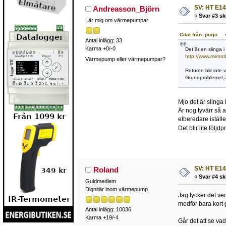
SV: HT E14
Andreasson_Björn
«
Svar #3 sk
Lär mig om värmepumpar
Citat från: purjo_
Antal inlägg: 33
Karma +0/-0
Det är en slinga 
http://www.metro
Värmepump eller värmepumpar?
Returen blir inte
Grundproblemet är
Mjo det är slinga 
Är nog tyvärr så a
elberedare iställe
Det blir lite följ
SV: HT E14
Roland
«
Svar #4 sk
Guldmedlem
Dignitär inom värmepump
Jag tycker det ver
medför bara kort 
Antal inlägg: 10036
Karma +19/-4
Går det att se vad