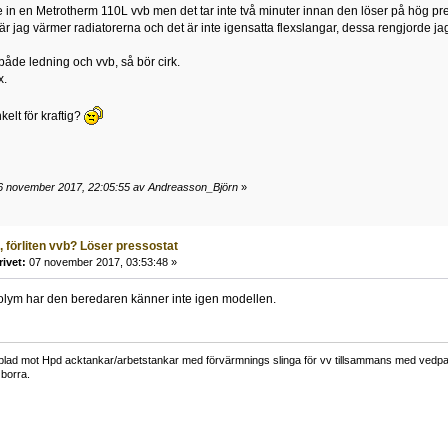
tte in en Metrotherm 110L vvb men det tar inte två minuter innan den löser på hög pre
r jag värmer radiatorerna och det är inte igensatta flexslangar, dessa rengjorde jag 
 både ledning och vvb, så bör cirk.
x.
elt för kraftig?
6 november 2017, 22:05:55 av Andreasson_Björn
»
, förliten vvb? Löser pressostat
rivet:
07 november 2017, 03:53:48 »
volym har den beredaren känner inte igen modellen.
lad mot Hpd acktankar/arbetstankar med förvärmnings slinga för vv tillsammans med vedpann
borra.