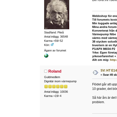
Webbshop för ene
Till forumets kost
Min loggade anlä
Mina andra forum
Konverterat från 
Stad/land: Piteå
Värmepump Nibe 12
Antal inlägg: 36548
värms med värmepu
Karma +59/-52
38 stycken solcel
Kön:
Invertern är en H
P1/APX 98034-P2
Ägare av forumet
Yrke: Egen företag
yrkeserfarenhet +
Allt om mig:
http
SV: HT E14
Roland
«
Svar #8 sk
Guldmedlem
Dignitär inom värmepump
Flödet går att up
10 grader, det bö
Antal inlägg: 10036
Karma +19/-4
Så här års är det 
problem.