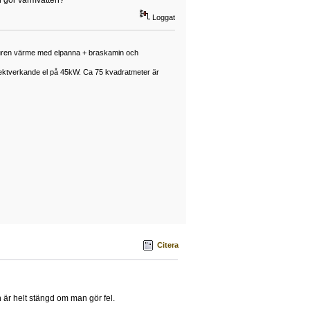
en gör varmvatten?
Loggat
enburen värme med elpanna + braskamin och
rektverkande el på 45kW. Ca 75 kvadratmeter är
Citera
en är helt stängd om man gör fel.