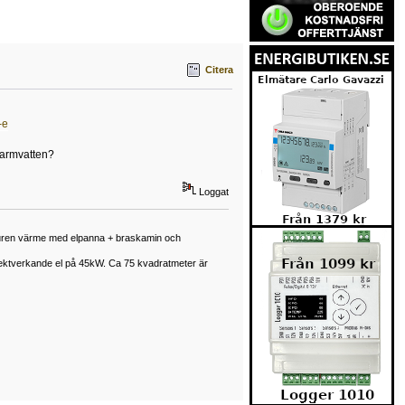
Citera
-e
 varmvatten?
Loggat
enburen värme med elpanna + braskamin och
rektverkande el på 45kW. Ca 75 kvadratmeter är