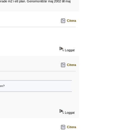
ade m2 i ett plan. Genomsnitt/år maj 2002 till maj
Citera
Loggat
Citera
ten?
Loggat
Citera