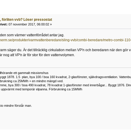
, förliten vvb? Löser pressostat
rivet:
07 november 2017, 06:00:02 »
i den som värmer vattenförrådet antar jag.
therm.se/produkter/varmvattenberedare/sling-vvb/combi-beredare/metro-combi-110
 varm säger du. Är det tillräcklig cirkulation mellan VP'n och beredaren när den gör
 nog att VP'n är för stor för den vattenvolymen.
tillhörande ett gammalt missionshus
yggt 1878. 1.5 plan, bya 100 / boa 160 kvadrat, 2-glasfönster, självdragsventilation. Vatt
rbrukning ca 25MWh + en mindre mängd ved.
me, bya 300 / boa 490 kvadrat, 78 kvadrat 1-glasfönster med innerbågar... Byggt 1876. Di
h uppvärmt med temporär elpanna. Förbrukning ca 15MWh
to mindre förstår man.