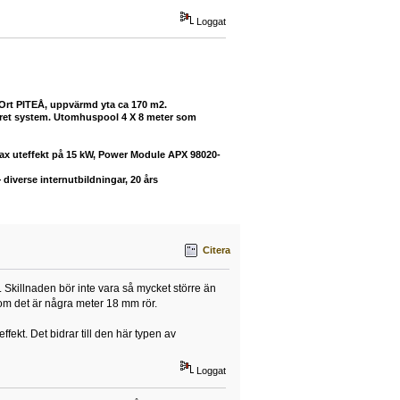
Loggat
 Ort PITEÅ, uppvärmd yta ca 170 m2.
buret system. Utomhuspool 4 X 8 meter som
max uteffekt på 15 kW, Power Module APX 98020-
diverse internutbildningar, 20 års
Citera
Skillnaden bör inte vara så mycket större än
n om det är några meter 18 mm rör.
fekt. Det bidrar till den här typen av
Loggat