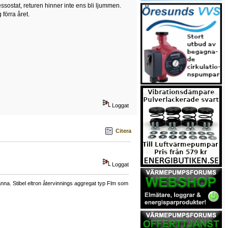
ssostat, returen hinner inte ens bli ljummen.
förra året.
Loggat
Citera
Loggat
a. Stibel eltron återvinnings aggregat typ Flm som