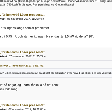
 m aktivt hål (Cirka 0 grader på KBin på senvintern) i Danderyd som värmer 118 dåligt isoler
r/år, 790 kWh/år tillsatsel. Pumpen klarar ca -3 utan tillsatsel.
, förliten vvb? Löser pressostat
rivet:
07 november 2017, 11:20:44 »
t är slingans längd som är problemet.
a på 0,75 m², och värmeväxlingen blir endast är 3,5 kW vid deltaT 10°.
, förliten vvb? Löser pressostat
krivet:
07 november 2017, 11:25:27 »
_ skrivet 07 november 2017, 08:27:01
at? Sitter cirkulationspumpen rätt så att det blir cirkulation över huvud taget när den gör varmvat
t så börjar jag undra, får kolla på det i em!
isk förklaring.
, förliten vvb? Löser pressostat
krivet:
07 november 2017, 16:22:03 »