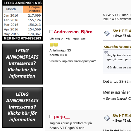
5 kW IVT C5 med 118
2013: 4095 driftimma
SV: HT E14
Andreasson_Björn
«
Svar #5 sk
Lär mig om värmepumpar
Citat från: Roland
Antal inlägg: 33
Karma +0/-0
Jag tycker det ve
gångtid men pump
Värmepump eller värmepumpar?
Går det att se vad
Det är typ 28-32 
Men jo jag håller
«
Senast ändrad: 0
SV: HT E14
purjo__
«
Svar #6 sk
Jag har i princip doktorerat på
Bosch/IVT Rego800 och