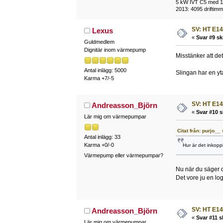
5 kW IVT C5 med 118
2013: 4095 driftimma
SV: HT E14
Lexus
«
Svar #9 sk
Guldmedlem
Dignitär inom värmepump
Misstänker att de
Antal inlägg: 5000
Slingan har en yt
Karma +7/-5
SV: HT E14
Andreasson_Björn
«
Svar #10 s
Lär mig om värmepumpar
Citat från: purjo_
Antal inlägg: 33
Karma +0/-0
Hur är det inkoppl
Värmepump eller värmepumpar?
Nu när du säger de
Det vore ju en log
SV: HT E14
Andreasson_Björn
«
Svar #11 s
Lär mig om värmepumpar