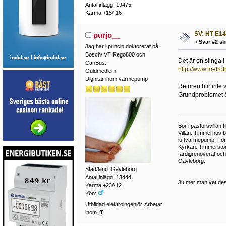
Antal inlägg: 19475
Karma +15/-16
SV: HT E14
purjo__
«
Svar #2 sk
Jag har i princip doktorerat på
Bosch/IVT Rego800 och
Det är en slinga 
CanBus.
http://www.metro
Guldmedlem
Dignitär inom värmepump
Returen blir inte
Grundproblemet är
Bor i pastorsvillan 
Villan: Timmerhus b
luftvärmepump. Fö
Kyrkan: Timmerstom
färdigrenoverat oc
Gävleborg.
Stad/land: Gävleborg
Antal inlägg: 13444
Ju mer man vet des
Karma +23/-12
Kön:
Utbildad elektroingenjör. Arbetar
inom IT