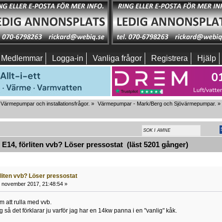
Medlemmar
Logga-in
Vanliga frågor
Registrera
Hjälp
Värmepumpar och installationsfrågor.
»
Värmepumpar - Mark/Berg och Sjövärmepumpar.
»
14, förliten vvb? Löser pressostat (läst 5201 gånger)
rliten vvb? Löser pressostat
 november 2017, 21:48:54 »
em att rulla med vvb.
så det förklarar ju varför jag har en 14kw panna i en "vanlig" kåk.