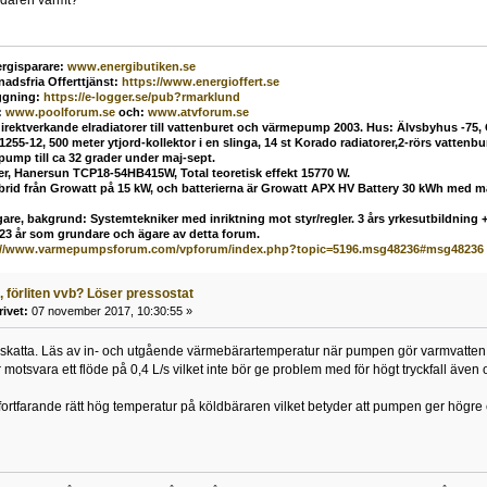
rgisparare:
www.energibutiken.se
nadsfria Offerttjänst
:
https://www.energioffert.se
ggning:
https://e-logger.se/pub?rmarklund
:
www.poolforum.se
och:
www.atvforum.se
direktverkande elradiatorer till vattenburet och värmepump 2003. Hus: Älvsbyhus -75,
55-12, 500 meter ytjord-kollektor i en slinga, 14 st Korado radiatorer,2-rörs vatten
mp till ca 32 grader under maj-sept.
ler, Hanersun TCP18-54HB415W, Total teoretisk effekt 15770 W.
ybrid från Growatt på 15 kW, och batterierna är Growatt APX HV Battery 30 kWh med 
are, bakgrund: Systemtekniker med inriktning mot styr/regler. 3 års yrkesutbildning + 
 23 år som grundare och ägare av detta forum.
://www.varmepumpsforum.com/vpforum/index.php?topic=5196.msg48236#msg48236
, förliten vvb? Löser pressostat
rivet:
07 november 2017, 10:30:55 »
pskatta. Läs av in- och utgående värmebärartemperatur när pumpen gör varmvatten. 
r motsvara ett flöde på 0,4 L/s vilket inte bör ge problem med för högt tryckfall äve
fortfarande rätt hög temperatur på köldbäraren vilket betyder att pumpen ger högre ef