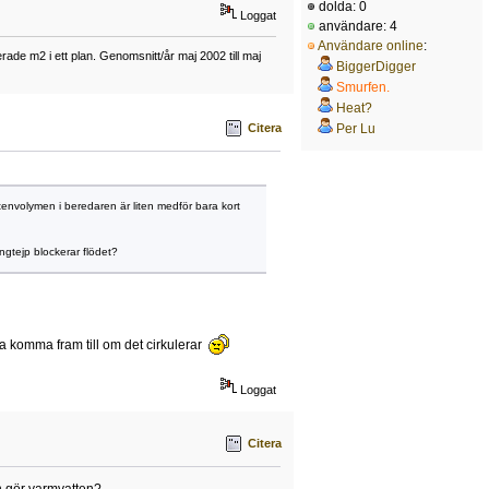
dolda: 0
Loggat
användare: 4
Användare online
:
ade m2 i ett plan. Genomsnitt/år maj 2002 till maj
BiggerDigger
Smurfen.
Heat?
Citera
Per Lu
ttenvolymen i beredaren är liten medför bara kort
ängtejp blockerar flödet?
ka komma fram till om det cirkulerar
Loggat
Citera