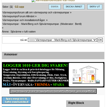
Sidor: [
1
]
Gå upp
SVARA
SKICKA ÄMNET
SKRIV UT
Värmepumpsforum allt om värmepump och värmepumpar
»
VärmepumpsForum Allmänt
»
Värmepumpar och installationsfrågor.
»
Värmepumpar - Mark/Berg och Sjövärmepumpar.
(Moderator:
Bertil
)
»
Ämne:
Sjövärme v luft vatten
Gå till:
Annonser
Right Block