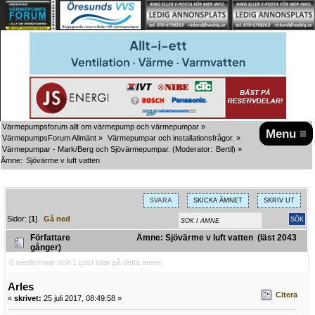
Värmepumpsforum allt om värmepump och värmepumpar
»
Menu ≡
VärmepumpsForum Allmänt
»
Värmepumpar och installationsfrågor.
»
Värmepumpar - Mark/Berg och Sjövärmepumpar.
(Moderator:
Bertil
) »
Ämne:
Sjövärme v luft vatten
SVARA
SKICKA ÄMNET
SKRIV UT
Sidor: [
1
]
Gå ned
Författare
Ämne: Sjövärme v luft vatten (läst 2043
gånger)
0 medlemmar och 1 gäst tittar på detta ämne.
Arles
Citera
«
skrivet:
25 juli 2017, 08:49:58 »