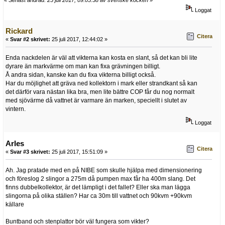
Loggat
Rickard
Citera
«
Svar #2 skrivet:
25 juli 2017, 12:44:02 »
Enda nackdelen är väl att vikterna kan kosta en slant, så det kan bli lite
dyrare än markvärme om man kan fixa grävningen billigt.
Å andra sidan, kanske kan du fixa vikterna billigt också.
Har du möjlighet att gräva ned kollektorn i mark eller strandkant så kan
det därför vara nästan lika bra, men lite bättre COP får du nog normalt
med sjövärme då vattnet är varmare än marken, speciellt i slutet av
vintern.
Loggat
Arles
Citera
«
Svar #3 skrivet:
25 juli 2017, 15:51:09 »
Ah. Jag pratade med en på NIBE som skulle hjälpa med dimensionering
och föreslog 2 slingor a 275m då pumpen max får ha 400m slang. Det
finns dubbelkollektor, är det lämpligt i det fallet? Eller ska man lägga
slingorna på olika ställen? Har ca 30m till vattnet och 90kvm +90kvm
källare
Buntband och stenplattor bör väl fungera som vikter?