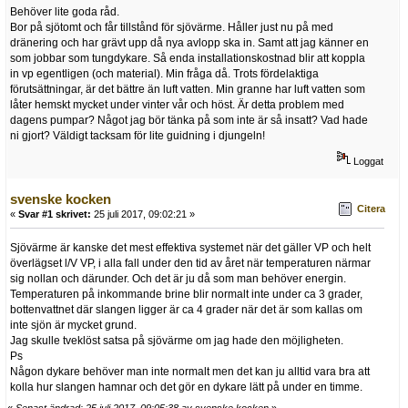
Behöver lite goda råd.
Bor på sjötomt och får tillstånd för sjövärme. Håller just nu på med
dränering och har grävt upp då nya avlopp ska in. Samt att jag känner en
som jobbar som tungdykare. Så enda installationskostnad blir att koppla
in vp egentligen (och material). Min fråga då. Trots fördelaktiga
förutsättningar, är det bättre än luft vatten. Min granne har luft vatten som
låter hemskt mycket under vinter vår och höst. Är detta problem med
dagens pumpar? Något jag bör tänka på som inte är så insatt? Vad hade
ni gjort? Väldigt tacksam för lite guidning i djungeln!
Loggat
svenske kocken
Citera
«
Svar #1 skrivet:
25 juli 2017, 09:02:21 »
Sjövärme är kanske det mest effektiva systemet när det gäller VP och helt
överlägset l/V VP, i alla fall under den tid av året när temperaturen närmar
sig nollan och därunder. Och det är ju då som man behöver energin.
Temperaturen på inkommande brine blir normalt inte under ca 3 grader,
bottenvattnet där slangen ligger är ca 4 grader när det är som kallas om
inte sjön är mycket grund.
Jag skulle tveklöst satsa på sjövärme om jag hade den möjligheten.
Ps
Någon dykare behöver man inte normalt men det kan ju alltid vara bra att
kolla hur slangen hamnar och det gör en dykare lätt på under en timme.
«
Senast ändrad: 25 juli 2017, 09:05:38 av svenske kocken
»