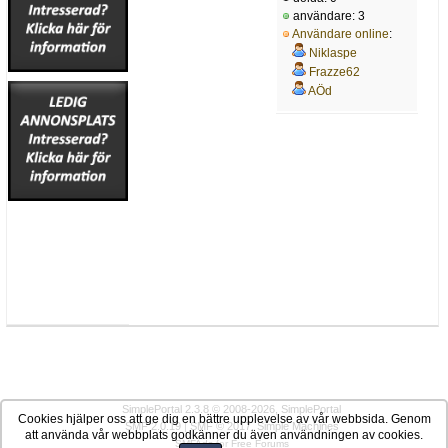
användare: 3
Användare online
:
Niklaspe
Frazze62
AÖd
SimplePortal 2.3.8 © 2008-2026, SimplePortal
Cookies hjälper oss att ge dig en bättre upplevelse av vår webbsida. Genom
SMF 2.0.19
|
SMF © 2017
,
Simple Machines
att använda vår webbplats godkänner du även användningen av cookies.
SMFAds
for
Free Forums