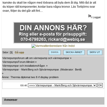
kanske du skall be någon med lödvana att byta dem åt dig. Mitt råd är att
du köper rätt komponenter, kostar bara några kronor. Läs Torbjörns svar
ovan, följer du det går allt fint....
Loggat
Sidor: [
1
]
Gå upp
SVARA
SKICKA ÄMNET
SKRIV UT
Värmepumpsforum allt om värmepump och värmepumpar
»
VärmepumpsForum Allmänt
»
Värmepumpar och installationsfrågor.
»
Värmepumpar - Mark/Berg och Sjövärmepumpar.
(Moderator:
Bertil
)
»
Ämne:
Thermia diplomat tws 8 rf display problem
Gå till:
Annonser