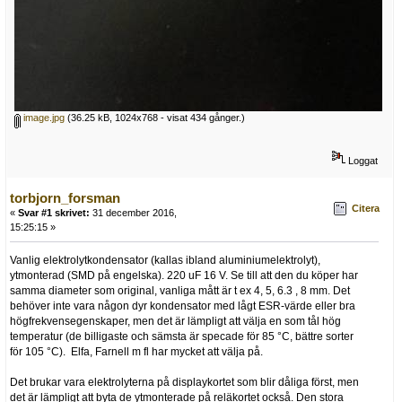
image.jpg
(36.25 kB, 1024x768 - visat 434 gånger.)
Loggat
torbjorn_forsman
Citera
«
Svar #1 skrivet:
31 december 2016,
15:25:15 »
Vanlig elektrolytkondensator (kallas ibland aluminiumelektrolyt),
ytmonterad (SMD på engelska). 220 uF 16 V. Se till att den du köper har
samma diameter som original, vanliga mått är t ex 4, 5, 6.3 , 8 mm. Det
behöver inte vara någon dyr kondensator med lågt ESR-värde eller bra
högfrekvensegenskaper, men det är lämpligt att välja en som tål hög
temperatur (de billigaste och sämsta är specade för 85 °C, bättre sorter
för 105 °C). Elfa, Farnell m fl har mycket att välja på.
Det brukar vara elektrolyterna på displaykortet som blir dåliga först, men
det är lämpligt att byta de ytmonterade på reläkortet också. Den stora