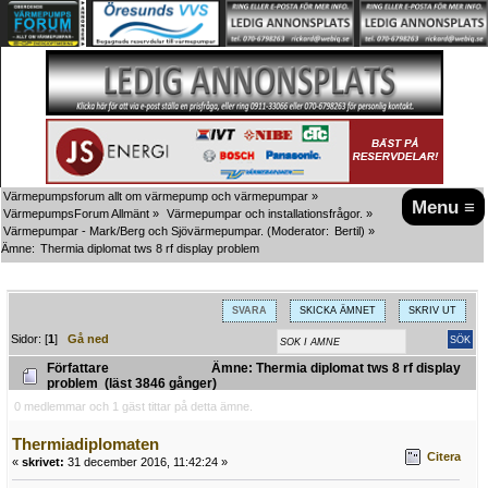
Värmepumpsforum allt om värmepump och värmepumpar
»
Menu ≡
VärmepumpsForum Allmänt
»
Värmepumpar och installationsfrågor.
»
Värmepumpar - Mark/Berg och Sjövärmepumpar.
(Moderator:
Bertil
) »
Ämne:
Thermia diplomat tws 8 rf display problem
SVARA
SKICKA ÄMNET
SKRIV UT
Sidor: [
1
]
Gå ned
Författare
Ämne: Thermia diplomat tws 8 rf display
problem (läst 3846 gånger)
0 medlemmar och 1 gäst tittar på detta ämne.
Thermiadiplomaten
Citera
«
skrivet:
31 december 2016, 11:42:24 »