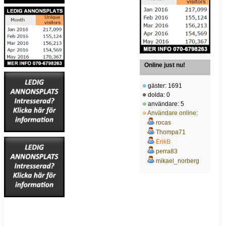
Online just nu!
gäster: 1691
dolda: 0
användare: 5
Användare online
:
rocas
Thompa71
ErikB
perra83
mikael_norberg