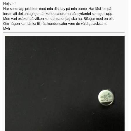
Hejsan!
Har som sagt problem med min display på min pump. Har läst lite på
forum att det antagligen är kondesatorerna på styrkortet som gett upp.
Men vart osäker på vilken kondensator jag ska ha. Bifogar med en bild
Om någon kan länka till rätt kondensator vore de väldigt tacksamt!
Mvh