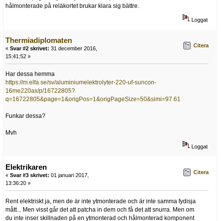
hålmonterade på reläkortet brukar klara sig bättre.
Loggat
Thermiadiplomaten
Citera
«
Svar #2 skrivet:
31 december 2016,
15:41:52 »
Har dessa hemma
https://m.elfa.se/sv/aluminiumelektrolyter-220-uf-suncon-
16me220ax/p/16722805?
q=16722805&page=1&origPos=1&origPageSize=50&simi=97.61
Funkar dessa?
Mvh
Loggat
Elektrikaren
Citera
«
Svar #3 skrivet:
01 januari 2017,
13:36:20 »
Rent elektriskt ja, men de är inte ytmonterade och är inte samma fydisja
mått... Men visst går det att patcha in dem och få det att snurra. Men om
du inte inser skillnaden på en ytmonterad och hålmonterad komponent