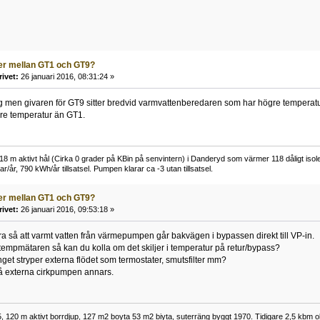
er mellan GT1 och GT9?
rivet:
26 januari 2016, 08:31:24 »
g men givaren för GT9 sitter bredvid varmvattenberedaren som har högre temperatur 
gre temperatur än GT1.
 m aktivt hål (Cirka 0 grader på KBin på senvintern) i Danderyd som värmer 118 dåligt isoler
r/år, 790 kWh/år tillsatsel. Pumpen klarar ca -3 utan tillsatsel.
er mellan GT1 och GT9?
rivet:
26 januari 2016, 09:53:18 »
a så att varmt vatten från värmepumpen går bakvägen i bypassen direkt till VP-in.
empmätaren så kan du kolla om det skiljer i temperatur på retur/bypass?
t inget stryper externa flödet som termostater, smutsfilter mm?
på externa cirkpumpen annars.
 120 m aktivt borrdjup, 127 m2 boyta 53 m2 biyta, suterräng byggt 1970. Tidigare 2,5 kbm olj