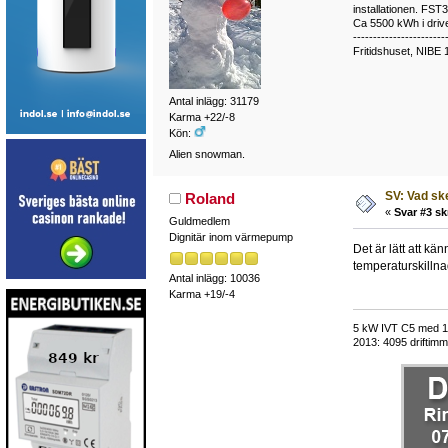
installationen. FST
Ca 5500 kWh i drive
-----------------------
Fritidshuset, NIBE 
Antal inlägg: 31179
Karma +22/-8
Kön:
Alien snowman.
SV: Vad sk
Roland
«
Svar #3 sk
Guldmedlem
Dignitär inom värmepump
Det är lätt att 
temperaturskillna
Antal inlägg: 10036
Karma +19/-4
5 kW IVT C5 med 118
2013: 4095 driftimma