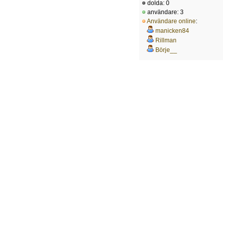
dolda: 0
användare: 3
Användare online
:
manicken84
Rillman
Börje__