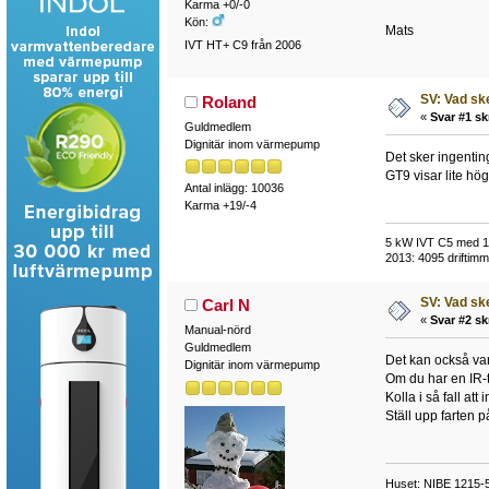
Karma +0/-0
Kön:
Mats
IVT HT+ C9 från 2006
SV: Vad sk
Roland
«
Svar #1 sk
Guldmedlem
Dignitär inom värmepump
Det sker ingentin
GT9 visar lite hö
Antal inlägg: 10036
Karma +19/-4
5 kW IVT C5 med 118
2013: 4095 driftimma
SV: Vad sk
Carl N
«
Svar #2 sk
Manual-nörd
Guldmedlem
Det kan också var
Dignitär inom värmepump
Om du har en IR-t
Kolla i så fall at
Ställ upp farten 
Huset: NIBE 1215-5,