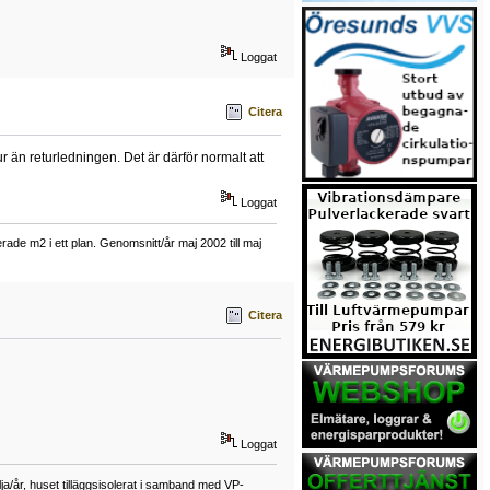
Loggat
Citera
än returledningen. Det är därför normalt att
Loggat
ade m2 i ett plan. Genomsnitt/år maj 2002 till maj
Citera
Loggat
a/år, huset tilläggsisolerat i samband med VP-