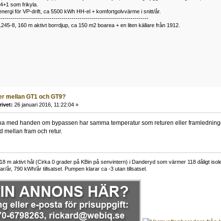
34+1 som frikyla.
nergi för VP-drift, ca 5500 kWh HH-el + komfortgolvvärme i snitt/år.
----------------------------------------------------------------------------
1245-8, 160 m aktivt borrdjup, ca 150 m2 boarea + en liten källare från 1912.
er mellan GT1 och GT9?
rivet:
26 januari 2016, 11:22:04 »
känna med handen om bypassen har samma temperatur som returen eller framledninge
d mellan fram och retur.
 m aktivt hål (Cirka 0 grader på KBin på senvintern) i Danderyd som värmer 118 dåligt isoler
r/år, 790 kWh/år tillsatsel. Pumpen klarar ca -3 utan tillsatsel.