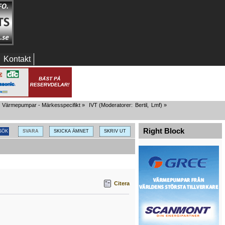
Kontakt
Värmepumpar - Märkesspecifikt
»
IVT
(Moderatorer:
Bertil
,
Lmf
) »
Right Block
SVARA
SKICKA ÄMNET
SKRIV UT
Citera