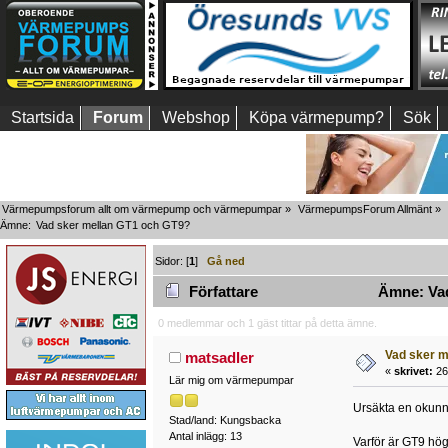
Startsida
Forum
Webshop
Köpa värmepump?
Sök
Värmepumpsforum allt om värmepump och värmepumpar
»
VärmepumpsForum Allmänt
»
Ämne:
Vad sker mellan GT1 och GT9?
Sidor: [
1
]
Gå ned
Författare
Ämne: Vad
0 medlemmar och 1 gäst tittar på detta ämne.
Vad sker m
matsadler
«
skrivet:
26 
Lär mig om värmepumpar
Ursäkta en okunni
Stad/land: Kungsbacka
Antal inlägg: 13
Varför är GT9 hö