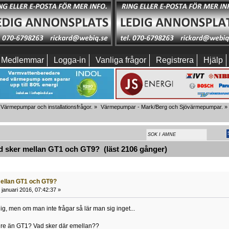
Medlemmar
Logga-in
Vanliga frågor
Registrera
Hjälp
Värmepumpar och installationsfrågor.
»
Värmepumpar - Mark/Berg och Sjövärmepumpar.
»
 sker mellan GT1 och GT9? (läst 2106 gånger)
ellan GT1 och GT9?
januari 2016, 07:42:37 »
g, men om man inte frågar så lär man sig inget...
gre än GT1? Vad sker där emellan??