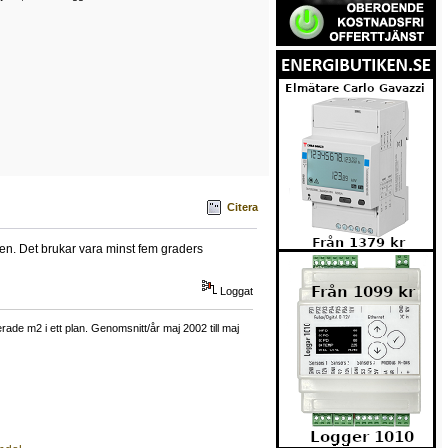
Citera
n. Det brukar vara minst fem graders
Loggat
ade m2 i ett plan. Genomsnitt/år maj 2002 till maj