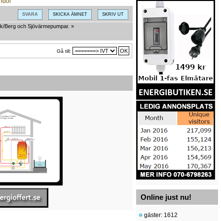
SVARA
SKICKA ÄMNET
SKRIV UT
k/Berg och Sjövärmepumpar.
»
Gå till:
Online just nu!
gäster: 1612