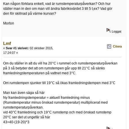
Kan någon förklara enkelt, vad är rumstemperaturpåverkan? Och hur
ställer man in den om man vill ändra fabriksvärdet 3 till 5 t,ex? Vad gör
den för skillnad på värme kurvan?
Morton
Loggat
Lmf
Citera
«
Svar #1 skrivet:
02 oktober 2015,
17:24:07 »
Om du ställer in att du vill ha 20°C i rummet och rumstemperaturpåverkan
på 3 så betyder det att om rumstempen går upp till 21°C så sänks
framledningstemperaturen på vattnet med 3°C.
Om rumstempen sjunker till 19°C så ökas framledningstempen med 3°C
Man kan även säga så här
Ny framledningstemperatur = aktuell framledning minus
(Rumstemperatur minus önskad rumstemperatur) multiplicerat med
rumstemperaturpåverkan.
vid 40°C framledning och 19°C rumstemp och med önskad rumstemp
20°C ser det ut ungefär så här
43=40-(19-20)*3