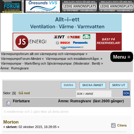
Värmepumpsforum allt om värmepump och värmepumpar
»
Menu ≡
VärmepumpsForum Allmänt
»
Värmepumpar och installationsfrågor.
»
Värmepumpar - Mark/Berg och Sjövärmepumpar.
(Moderator:
Bertil
) »
Ämne:
Rumsgivare
SVARA
SKICKA ÄMNET
SKRIV UT
Sidor: [
1
]
Gå ned
Författare
Ämne: Rumsgivare (läst 2600 gånger)
0 medlemmar och 1 gäst tittar på detta ämne.
Morton
Citera
«
skrivet:
02 oktober 2015, 16:28:05 »