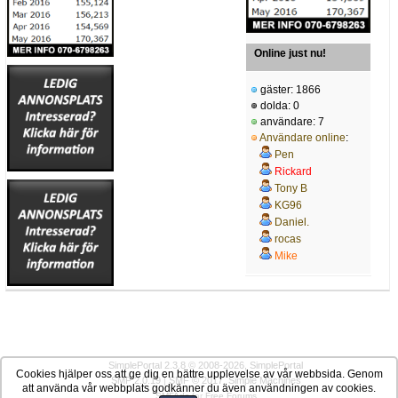
Online just nu!
gäster: 1866
dolda: 0
användare: 7
Användare online
:
Pen
Rickard
Tony B
KG96
Daniel.
rocas
Mike
SimplePortal 2.3.8 © 2008-2026, SimplePortal
Cookies hjälper oss att ge dig en bättre upplevelse av vår webbsida. Genom
SMF 2.0.19
|
SMF © 2017
,
Simple Machines
att använda vår webbplats godkänner du även användningen av cookies.
SMFAds
for
Free Forums