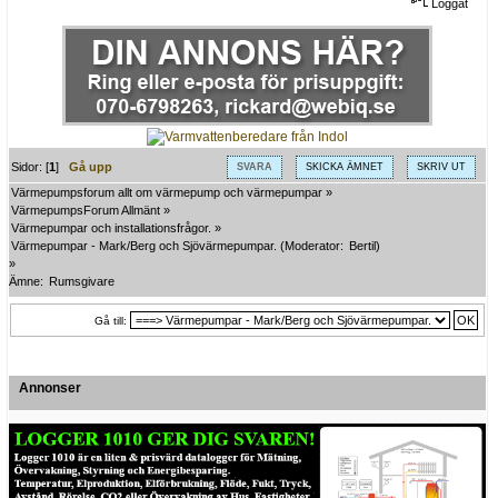
Loggat
Sidor: [
1
]
Gå upp
SVARA
SKICKA ÄMNET
SKRIV UT
Värmepumpsforum allt om värmepump och värmepumpar
»
VärmepumpsForum Allmänt
»
Värmepumpar och installationsfrågor.
»
Värmepumpar - Mark/Berg och Sjövärmepumpar.
(Moderator:
Bertil
)
»
Ämne:
Rumsgivare
Gå till:
Annonser