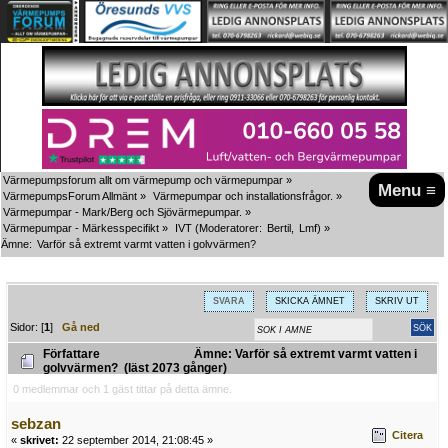
Värmepumpsforum allt om värmepump och värmepumpar
»
Menu ≡
VärmepumpsForum Allmänt
»
Värmepumpar och installationsfrågor.
»
Värmepumpar - Mark/Berg och Sjövärmepumpar.
»
Värmepumpar - Märkesspecifikt
»
IVT
(Moderatorer:
Bertil
,
Lmf
) »
Ämne:
Varför så extremt varmt vatten i golvvärmen?
SVARA
SKICKA ÄMNET
SKRIV UT
Sidor: [
1
]
Gå ned
Författare
Ämne: Varför så extremt varmt vatten i
golvvärmen? (läst 2073 gånger)
0 medlemmar och 1 gäst tittar på detta ämne.
sebzan
Citera
«
skrivet:
22 september 2014, 21:08:45 »