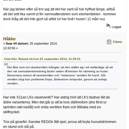
När jag tänker efter så tror jag att det har varit så här hyffsat länge, alltså
att det sett lika varmt ut för varmvattendelen som elementdelen - kommer
dock ihåg att det inte gjort så alltid (vi har bott i huset i 11 mån nu).
Loggat
Håkke
Citera
«
Svar #4 skrivet:
25 september 2014,
12:43:56 »
Citat från: Roland skrivet 22 september 2014, 21:29:31
Det låter som om växelventilen krånglar, att den ställer sig i ett mellanläge så att
den vid varmvattenberedning läcker vatten till kretsen för värmning av huset.
Demontera motorn till växelventilen och "motionera" ventilen för hand. Går
ventilen trögt kan problemet lösas, åtminstone temporärt, genom att smörja
ventilen.
Har inte X11an LKs växelventil? Har aldrig hört att LK's fastnar likt de
äldre varianterna. Men det går ju att ta loss ställmotorn (dra först ur
sprinten rakt nedåt) och vrida ventilen fram och tillbaka med en
skiftnyckel.
Tror på givarfel. Kanske REGOn fått spel, prova att bryta huvudströmmen
en stund och slå på.