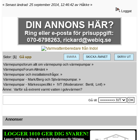
«
Senast ändrad: 25 september 2014, 12:46:42 av Håkke
»
Loggat
Sidor: [
1
]
Gå upp
SVARA
SKICKA ÄMNET
SKRIV UT
Värmepumpsforum allt om värmepump och värmepumpar
»
VärmepumpsForum Allmänt
»
Värmepumpar och installationsfrågor.
»
Värmepumpar - Mark/Berg och Sjövärmepumpar.
»
Värmepumpar - Märkesspecifikt
»
IVT
(Moderatorer:
Bertil
,
Lmf
) »
Ämne:
Varför så extremt varmt vatten i golvvärmen?
Gå till:
Annonser