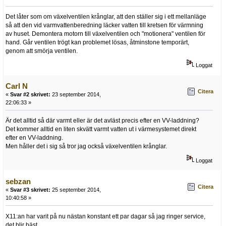
Det låter som om växelventilen krånglar, att den ställer sig i ett mellanläge
så att den vid varmvattenberedning läcker vatten till kretsen för värmning
av huset. Demontera motorn till växelventilen och "motionera" ventilen för
hand. Går ventilen trögt kan problemet lösas, åtminstone temporärt,
genom att smörja ventilen.
Loggat
Carl N
Citera
«
Svar #2 skrivet:
23 september 2014,
22:06:33 »
Är det alltid så där varmt eller är det avläst precis efter en VV-laddning?
Det kommer alltid en liten skvätt varmt vatten ut i värmesystemet direkt
efter en VV-laddning.
Men håller det i sig så tror jag också växelventilen krånglar.
Loggat
sebzan
Citera
«
Svar #3 skrivet:
25 september 2014,
10:40:58 »
X11:an har varit på nu nästan konstant ett par dagar så jag ringer service,
det blir bäst.