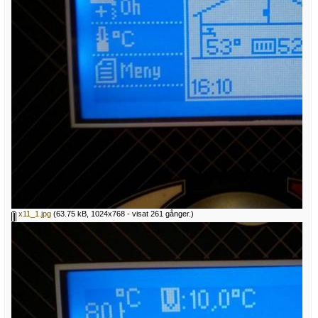
x11_1.jpg
(63.75 kB, 1024x768 - visat 261 gånger.)