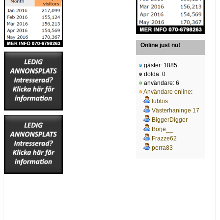
Online just nu!
gäster: 1885
dolda: 0
användare: 6
Användare online
:
lubbis
Västerhaninge 17
BiggerDigger
Börje__
Frazze62
perra83