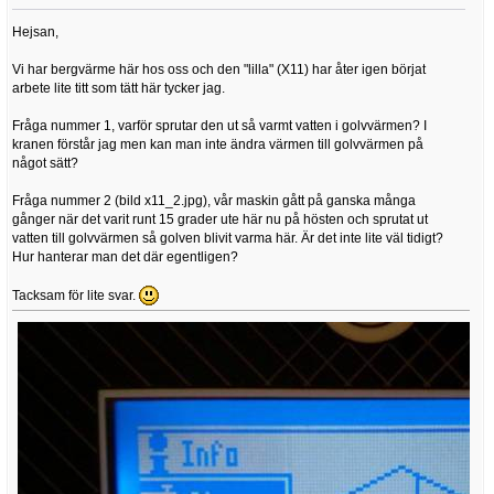
Hejsan,
Vi har bergvärme här hos oss och den "lilla" (X11) har åter igen börjat
arbete lite titt som tätt här tycker jag.
Fråga nummer 1, varför sprutar den ut så varmt vatten i golvvärmen? I
kranen förstår jag men kan man inte ändra värmen till golvvärmen på
något sätt?
Fråga nummer 2 (bild x11_2.jpg), vår maskin gått på ganska många
gånger när det varit runt 15 grader ute här nu på hösten och sprutat ut
vatten till golvvärmen så golven blivit varma här. Är det inte lite väl tidigt?
Hur hanterar man det där egentligen?
Tacksam för lite svar.