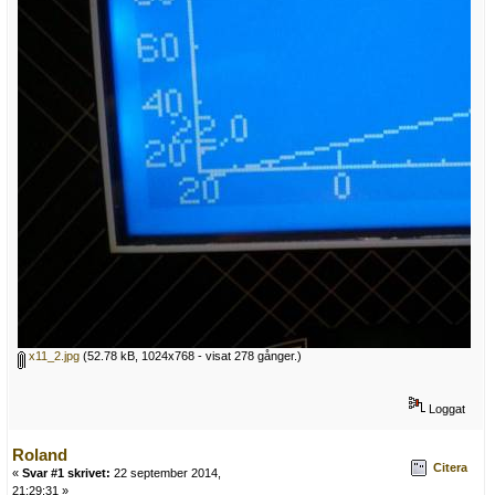
x11_2.jpg
(52.78 kB, 1024x768 - visat 278 gånger.)
Loggat
Roland
Citera
«
Svar #1 skrivet:
22 september 2014,
21:29:31 »