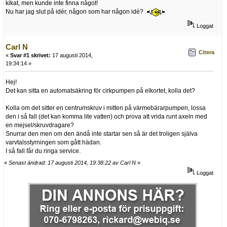
kikat, men kunde inte finna något!
Nu har jag slut på idér, någon som har någon idé?
Loggat
Carl N
Citera
«
Svar #1 skrivet:
17 augusti 2014,
19:34:14 »
Hej!
Det kan sitta en automatsäkring för cirkpumpen på elkortet, kolla det?
Kolla om det sitter en centrumskruv i mitten på värmebärarpumpen, lossa
den i så fall (det kan komma lite vatten) och prova att vrida runt axeln med
en mejsel/skruvdragare?
Snurrar den men om den ändå inte startar sen så är det troligen själva
varvtalsstyrningen som gått hädan.
I så fall får du ringa service.
«
Senast ändrad: 17 augusti 2014, 19:38:22 av Carl N
»
Loggat