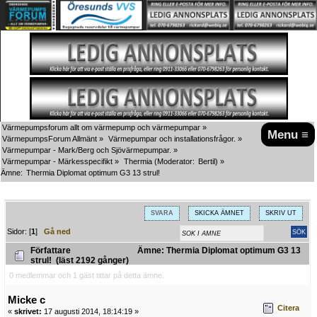
Värmepumpsforum allt om värmepump och värmepumpar
»
Menu ≡
VärmepumpsForum Allmänt
»
Värmepumpar och installationsfrågor.
»
Värmepumpar - Mark/Berg och Sjövärmepumpar.
»
Värmepumpar - Märkesspecifikt
»
Thermia
(Moderator:
Bertil
) »
Ämne:
Thermia Diplomat optimum G3 13 strul!
SVARA
SKICKA ÄMNET
SKRIV UT
Sidor: [
1
]
Gå ned
Författare
Ämne: Thermia Diplomat optimum G3 13
strul! (läst 2192 gånger)
0 medlemmar och 1 gäst tittar på detta ämne.
Micke c
Citera
«
skrivet:
17 augusti 2014, 18:14:19 »