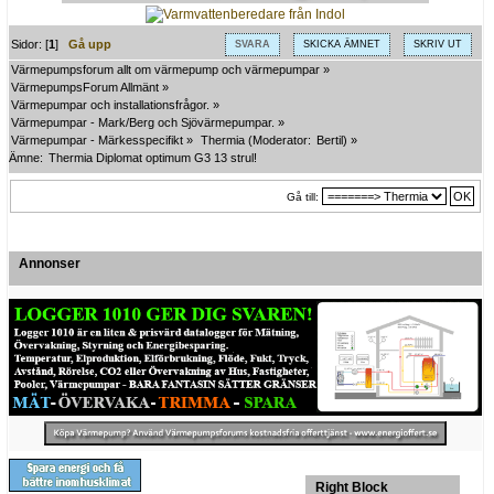
Sidor: [
1
]
Gå upp
SVARA
SKICKA ÄMNET
SKRIV UT
Värmepumpsforum allt om värmepump och värmepumpar
»
VärmepumpsForum Allmänt
»
Värmepumpar och installationsfrågor.
»
Värmepumpar - Mark/Berg och Sjövärmepumpar.
»
Värmepumpar - Märkesspecifikt
»
Thermia
(Moderator:
Bertil
) »
Ämne:
Thermia Diplomat optimum G3 13 strul!
Gå till:
Annonser
Right Block