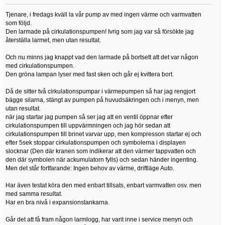
Tjenare, i fredags kväll la vår pump av med ingen värme och varmvatten
som följd.
Den larmade på cirkulationspumpen! Ivrig som jag var så försökte jag
återställa larmet, men utan resultat.
Och nu minns jag knappt vad den larmade på bortsett att det var någon
med cirkulationspumpen.
Den gröna lampan lyser med fast sken och går ej kvittera bort.
Då de sitter två cirkulationspumpar i värmepumpen så har jag rengjort
bägge silarna, stängt av pumpen på huvudsäkringen och i menyn, men
utan resultat.
när jag startar jag pumpen så ser jag att en ventil öppnar efter
cirkulationspumpen till uppvärmningen och jag hör sedan att
cirkulationspumpen till brinet varvar upp, men kompresson startar ej och
efter 5sek stoppar cirkulationspumpen och symbolerna i displayen
slocknar (Den där kranen som indikerar att den värmer tappvatten och
den där symbolen när ackumulatorn fylls) och sedan händer ingenting.
Men det står fortfarande: Ingen behov av värme, driftläge Auto.
Har även testat köra den med enbart tillsats, enbart varmvatten osv. men
med samma resultat.
Har en bra nivå i expansionstankarna.
Går det att få fram någon larmlogg, har varit inne i service menyn och