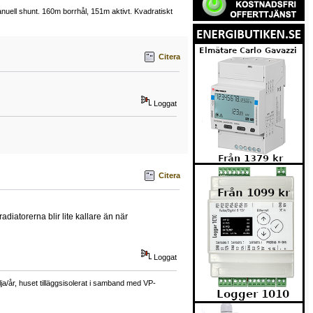
uell shunt. 160m borrhål, 151m aktivt. Kvadratiskt
Citera
Loggat
Citera
adiatorerna blir lite kallare än när
Loggat
a/år, huset tilläggsisolerat i samband med VP-