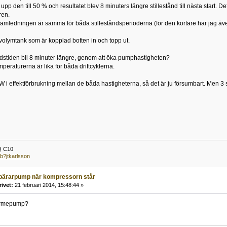
 upp den till 50 % och resultatet blev 8 minuters längre stillestånd till nästa start. D
ren.
amledningen är samma för båda stilleståndsperioderna (för den kortare har jag äv
 volymtank som är kopplad botten in och topp ut.
ndstiden bli 8 minuter längre, genom att öka pumphastigheten?
peraturerna är lika för båda driftcyklerna.
 W i effektförbrukning mellan de båda hastigheterna, så det är ju försumbart. Men 3 st
Q C10
b?jtkarlsson
bärarpump när kompressorn står
rivet:
21 februari 2014, 15:48:44 »
värmepump?