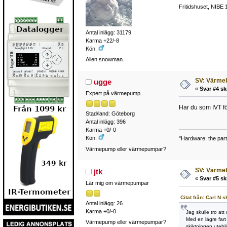
Fritidshuset, NIBE 
Antal inlägg: 31179
Karma +22/-8
Kön:
Alien snowman.
SV: Värme
ugge
«
Svar #4 sk
Expert på värmepump
Har du som IVT f
Stad/land: Göteborg
Antal inlägg: 396
Karma +0/-0
Kön:
"Hardware: the part
Värmepump eller värmepumpar?
SV: Värme
jtk
«
Svar #5 sk
Lär mig om värmepumpar
Citat från: Carl N 
Antal inlägg: 26
Karma +0/-0
Jag skulle tro at
Med en lägre fart 
Värmepump eller värmepumpar?
skiktningen uteblir