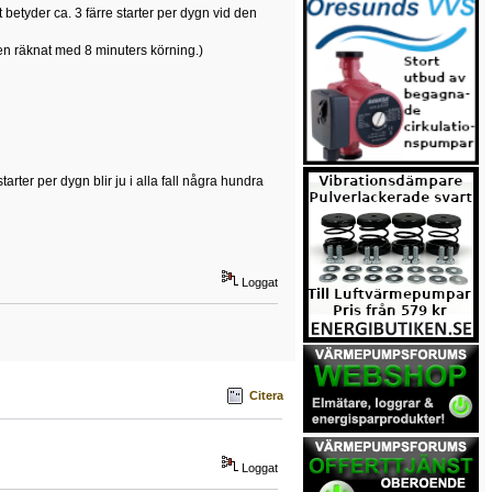
et betyder ca. 3 färre starter per dygn vid den
en räknat med 8 minuters körning.)
arter per dygn blir ju i alla fall några hundra
Loggat
Citera
Loggat