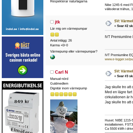
Respekterar naturlagarna
Nibe 1245-6 med FL
välisolerat trähus, 
SV: Värme
jtk
«
Svar #2 sk
Lär mig om värmepumpar
IVT Premiumline
Antal inlägg: 26
Karma +0/-0
Värmepump eller värmepumpar?
IVT Premiumline E
www.e-logger.se/pu
SV: Värme
Carl N
«
Svar #3 sk
Manual-nörd
Guldmedlem
Jag skulle tro at
Dignitär inom värmepump
Med en lägre fart 
cirkulationen är h
Jag skulle tro att
Huset: NIBE 1215-5,
installationen. FST
Ca 5500 kWh i drive
-----------------------