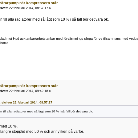
bärarpump när kompressorn står
rivet:
22 februari 2014, 08:57:17 »
 till alla radiatorer med så lågt som 10 % i så fall bör det vara ok.
lad mot Hpd acktankar/arbetstankar med förvärmnings slinga för vv tillsammans med vedpann
borra.
bärarpump när kompressorn står
rivet:
22 februari 2014, 09:42:18 »
. skrivet 22 februari 2014, 08:57:17
 till alla radiatorer med så lågt som 10 % i så fall bör det vara ok.
a med 10 %.
längre stopptid med 50 % och är nyfiken på varför.