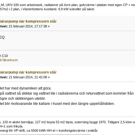
M, UKV-100 som arbetstank, radiatorer på övre plan, golvvärme i plattan med egen CP + man
157m2 i 2 plan, i Västerbottens kustland. 9,9 kW solceller på taket.
bärarpump när kompressorn står
rivet:
21 februari 2014, 17:17:38 »
 EQ
Q C10
b?jtkarlsson
bärarpump när kompressorn står
rivet:
21 februari 2014, 21:42:08 »
t det har med dynamiken att göra.
på vattnet så skiktar sig vattnet lite i radiatorerna och returvattnet som kommer från r
ögre och skiktningen uteblir.
 det blir motsvarande lite kallare i huset med den längre uppehållstiden.
 120 m aktivt borrdjup, 127 m2 boyta 53 m2 biyta, suterräng byggt 1970. Tidigare 2,5 kbm olj
34+1 som frikyla.
nergi för VP-drift, ca 5500 kWh HH-el + komfortgolvvärme i snitt/år.
----------------------------------------------------------------------------