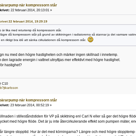
bärarpump när kompressorn står
krivet:
22 februari 2014, 20:13:01 »
skrivet 22 februari 2014, 19:29:19
 är lika med returtemp då kompressorn står.
 lägre då kompressorn står på grund av skiktningen i radiatorerna så stannar ju det varmare vattnet
 en riktigt bra idé att sänka cirkulationen då kompressorn står.
ygn nu med den högre hastigheten och märker ingen skillnad i innetemp.
 den lagrade energin i vattnet utnyttjas mer effektivt med högre hastighet.
för hastighet?
Q C10
b?jtkarlsson
bärarpump när kompressorn står
krivet:
23 februari 2014, 00:52:19 »
llnaden i stilleståndstiden för VP på skiktning enl Carl N eller så ger det högre flö
ycket med högre flöde. Det är ju inte återcirkulerande effekt som pumpen mäter, end
får längre stopptid. Hur är det med körningarna? Längre och med högre stopptemp över