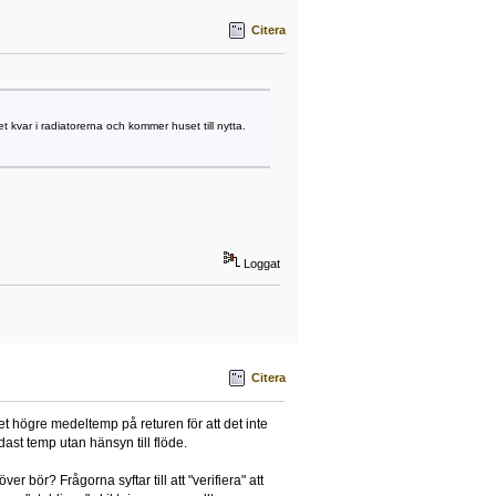
Citera
 kvar i radiatorerna och kommer huset till nytta.
Loggat
Citera
det högre medeltemp på returen för att det inte
ast temp utan hänsyn till flöde.
 bör? Frågorna syftar till att "verifiera" att