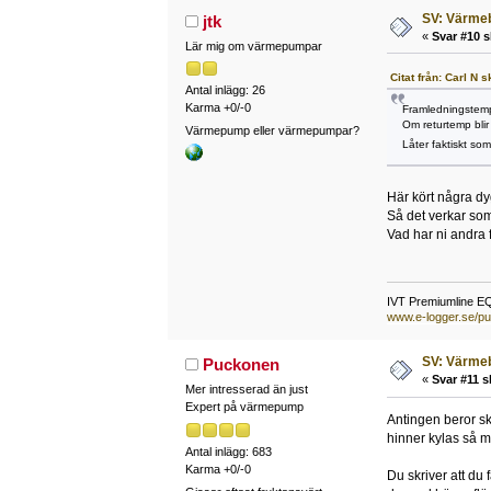
SV: Värme
jtk
«
Svar #10 s
Lär mig om värmepumpar
Citat från: Carl N 
Antal inlägg: 26
Karma +0/-0
Framledningstemp
Om returtemp blir
Värmepump eller värmepumpar?
Låter faktiskt som
Här kört några d
Så det verkar som
Vad har ni andra 
IVT Premiumline E
www.e-logger.se/pu
SV: Värme
Puckonen
«
Svar #11 s
Mer intresserad än just
Expert på värmepump
Antingen beror ski
hinner kylas så m
Antal inlägg: 683
Karma +0/-0
Du skriver att du 