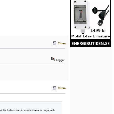
Citera
Loggat
Citera
ir lite kallare än när cirkulationen är högre och