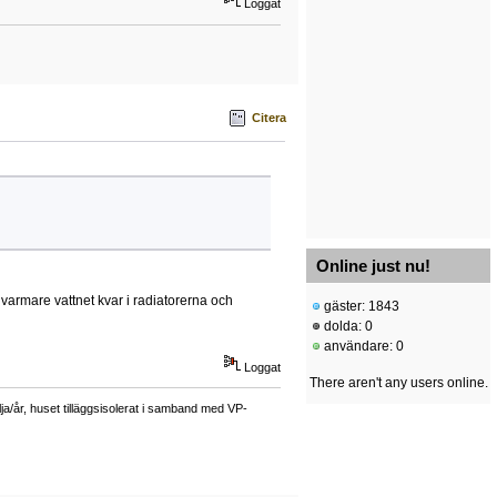
Loggat
Citera
Online just nu!
varmare vattnet kvar i radiatorerna och
gäster: 1843
dolda: 0
användare: 0
Loggat
There aren't any users online.
a/år, huset tilläggsisolerat i samband med VP-