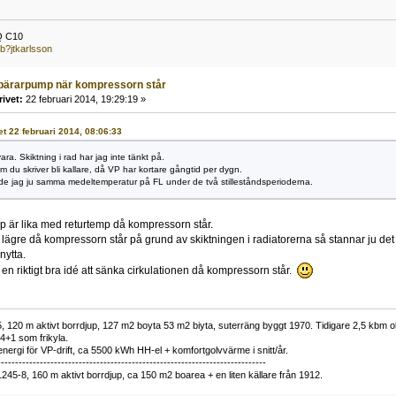
Q C10
b?jtkarlsson
bärarpump när kompressorn står
rivet:
22 februari 2014, 19:29:19 »
vet 22 februari 2014, 08:06:33
ara. Skiktning i rad har jag inte tänkt på.
 du skriver bli kallare, då VP har kortare gångtid per dygn.
de jag ju samma medeltemperatur på FL under de två stilleståndsperioderna.
 är lika med returtemp då kompressorn står.
 lägre då kompressorn står på grund av skiktningen i radiatorerna så stannar ju det 
nytta.
 en riktigt bra idé att sänka cirkulationen då kompressorn står.
 120 m aktivt borrdjup, 127 m2 boyta 53 m2 biyta, suterräng byggt 1970. Tidigare 2,5 kbm olj
34+1 som frikyla.
nergi för VP-drift, ca 5500 kWh HH-el + komfortgolvvärme i snitt/år.
----------------------------------------------------------------------------
1245-8, 160 m aktivt borrdjup, ca 150 m2 boarea + en liten källare från 1912.