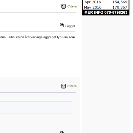
Citera
Loggat
a. Stibel eltron återvinnings aggregat typ Flm som
Citera