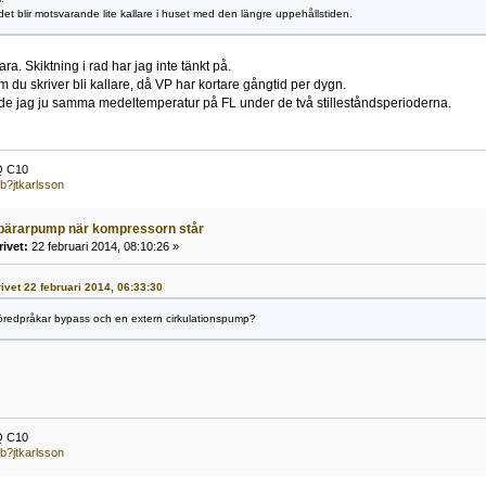
 det blir motsvarande lite kallare i huset med den längre uppehållstiden.
ara. Skiktning i rad har jag inte tänkt på.
 du skriver bli kallare, då VP har kortare gångtid per dygn.
de jag ju samma medeltemperatur på FL under de två stilleståndsperioderna.
Q C10
b?jtkarlsson
bärarpump när kompressorn står
rivet:
22 februari 2014, 08:10:26 »
rivet 22 februari 2014, 06:33:30
öredpråkar bypass och en extern cirkulationspump?
Q C10
b?jtkarlsson