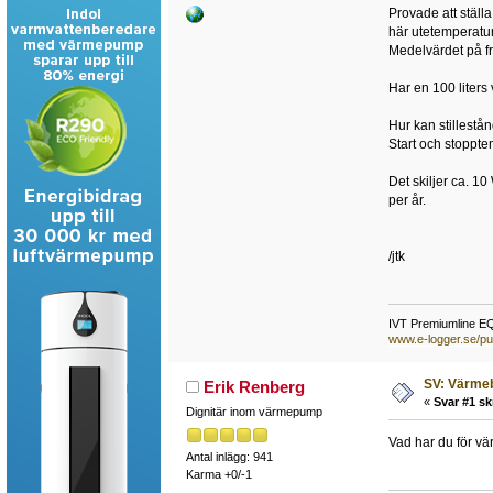
Provade att ställa
här utetemperatu
Medelvärdet på fr
Har en 100 liters
Hur kan stillestå
Start och stopptem
Det skiljer ca. 10
per år.
/jtk
IVT Premiumline E
www.e-logger.se/pu
SV: Värme
Erik Renberg
«
Svar #1 sk
Dignitär inom värmepump
Vad har du för 
Antal inlägg: 941
Karma +0/-1