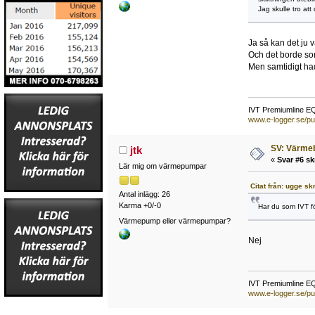
Jag skulle tro att
Ja så kan det ju v
Och det borde som
Men samtidigt ha
IVT Premiumline E
www.e-logger.se/pu
SV: Värme
jtk
«
Svar #6 sk
Lär mig om värmepumpar
Citat från: ugge sk
Antal inlägg: 26
Karma +0/-0
Har du som IVT f
Värmepump eller värmepumpar?
Nej
IVT Premiumline E
www.e-logger.se/pu