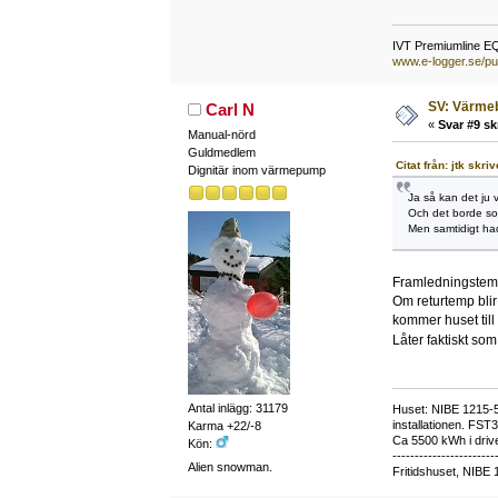
IVT Premiumline E
www.e-logger.se/pu
SV: Värme
Carl N
«
Svar #9 sk
Manual-nörd
Guldmedlem
Citat från: jtk skri
Dignitär inom värmepump
Ja så kan det ju v
Och det borde som
Men samtidigt ha
Framledningstemp
Om returtemp blir
kommer huset till 
Låter faktiskt som
Antal inlägg: 31179
Huset: NIBE 1215-5,
installationen. FST
Karma +22/-8
Ca 5500 kWh i drive
Kön:
-----------------------
Alien snowman.
Fritidshuset, NIBE 