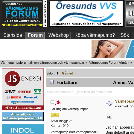
Startsida
Forum
Webshop
Köpa värmepump?
Sök
Värmepumpsforum allt om värmepump och värmepumpar
»
VärmepumpsForum Allmänt
»
Sidor: [
1
]
Gå ned
Författare
Ämne: Vär
0 medlemmar och 1 gäst tittar på detta ämne.
Värmebära
jtk
«
skrivet:
21 
Lär mig om värmepumpar
Hej,
Antal inlägg: 26
Karma +0/-0
Jag har laborerat
Värmepump eller värmepumpar?
Som default är de