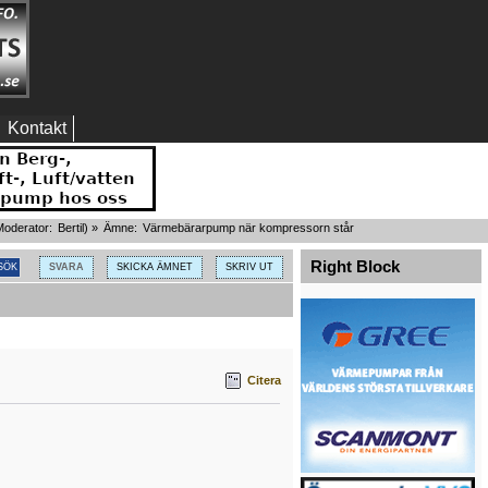
Kontakt
oderator:
Bertil
) »
Ämne:
Värmebärarpump när kompressorn står
Right Block
SVARA
SKICKA ÄMNET
SKRIV UT
Citera