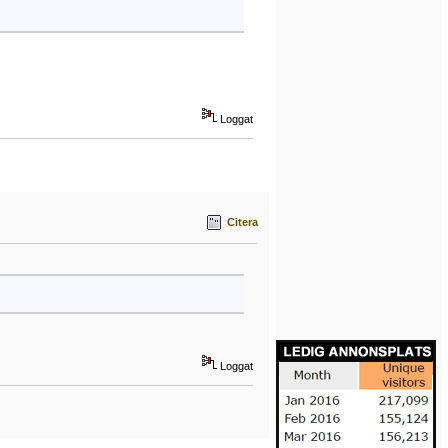
Loggat
Citera
Loggat