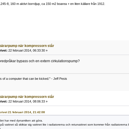
1245-8, 160 m aktivt borrdjup, ca 150 m2 boarea + en liten källare från 1912.
bärarpump när kompressorn står
rivet:
22 februari 2014, 06:33:30 »
öredpråkar bypass och en extern cirkulationspump?
s of a computer that can be kicked." - Jeff Pesis
bärarpump när kompressorn står
rivet:
22 februari 2014, 08:06:33 »
skrivet 21 februari 2014, 21:42:08
t det har med dynamiken att göra.
på vattnet så skiktar sig vattnet lite i radiatorerna och returvattnet som kommer från radiatorerna bl
.