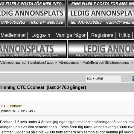
Medlemmar
Logga-in
Vanliga frågor
Registrera
Hjälp
Värmepumpar och installationsfrågor.
»
Värmepumpar - Mark/Berg och Sjövärmepumpar.
»
rimning CTC Ecoheat (läst 24763 gånger)
 CTC Ecoheat
januari 2013, 19:59:49 »
Ecoheat 7,5 kwh under 4 år som jag egentligen inte rört inställningar på sedan insta
kningen upplevts öka senaste tiden. Första åren låg förbrukningen kring 18000 
lemmar. Ligger nu på cirka 22000 trots att barn och sambo ej bor hemma på veckor