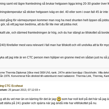
rning samt vid lägre framledning så brukar hetgasen ligga kring 20-30 grader över 
ningstemperatur så sticker hetgasen iväg en del. 40 eller som i ovan fall 45 är inte 
h bäst gång för värmepumpen kommer man nog ha med shunten helt öppen då jobbar 
ör, så vitt jag kan bedöma, att du får lite mer att jobba mot.
kallt ute, och därmed framledningen är hög, och du har stängt av tillskottet så bord
40) förefaller mest vara relevant i fall man har tillskott och vill undvika att ta för
ryka att jag inte är en CTC person men hjälper en granne med en sådan just nu så ja
e Thermia Diplomat 16kw med 300l UVL-tank. 247m aktivt borrdjup i Stockholm. Villa delvis
n 1976. Konverterat från direktel till vattenburet med radiatorer. Thermia Link, Thermiq, Kant
ning CTC Ecoheat
krivet:
25 januari 2013, 07:12:03 »
 att du vet mer än en kärring för det är jag
som har noll koll på det här så jag 
e att ställa på 241 grader och spärra när jag ändå inte har eltillskottet på nu.