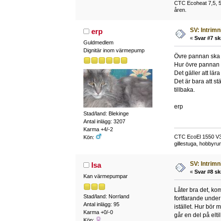
CTC Ecoheat 7,5, 50
åren.
SV: Intrim
erp
«
Svar #7 sk
Guldmedlem
Dignitär inom värmepump
Övre pannan ska s
Hur övre pannan s
Det gäller att lär
Det är bara att stä
tillbaka.
erp
Stad/land: Blekinge
Antal inlägg: 3207
Karma +4/-2
CTC EcoEl 1550 V3 
Kön:
gillestuga, hobbyr
SV: Intrim
Isa
«
Svar #8 sk
Kan värmepumpar
Låter bra det, kom
Stad/land: Norrland
fortfarande under 
Antal inlägg: 95
istället. Hur bör
Karma +0/-0
går en del på elti
Kön: