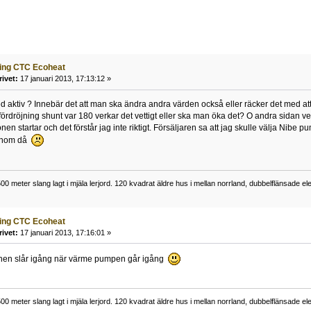
ning CTC Ecoheat
rivet:
17 januari 2013, 17:13:12 »
aktiv ? Innebär det att man ska ändra andra värden också eller räcker det med att s
 fördröjning shunt var 180 verkar det vettigt eller ska man öka det? O andra sidan v
nen startar och det förstår jag inte riktigt. Försäljaren sa att jag skulle välja Nibe 
honom då
0 meter slang lagt i mjäla lerjord. 120 kvadrat äldre hus i mellan norrland, dubbelflänsade 
ning CTC Ecoheat
rivet:
17 januari 2013, 17:16:01 »
onen slår igång när värme pumpen går igång
0 meter slang lagt i mjäla lerjord. 120 kvadrat äldre hus i mellan norrland, dubbelflänsade 