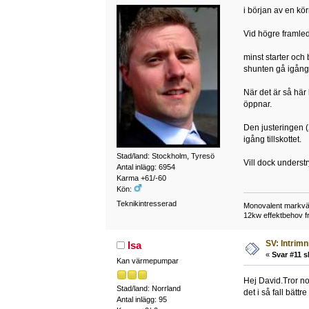
i början av en kö
Vid högre framled
minst starter oc
shunten gå igång g
När det är så här 
öppnar.
Den justeringen (2
igång tillskottet.
Stad/land: Stockholm, Tyresö
Vill dock underst
Antal inlägg: 6954
Karma +61/-60
Kön:
Teknikintresserad
Monovalent markvärm
12kw effektbehov frå
SV: Intrim
Isa
«
Svar #11 s
Kan värmepumpar
Hej David.Tror nog
Stad/land: Norrland
det i så fall bättr
Antal inlägg: 95