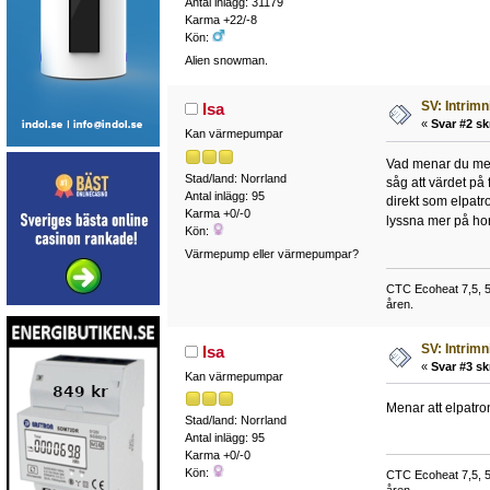
Antal inlägg: 31179
Karma +22/-8
Kön:
Alien snowman.
SV: Intrim
Isa
«
Svar #2 sk
Kan värmepumpar
Vad menar du med 
Stad/land: Norrland
såg att värdet på
Antal inlägg: 95
direkt som elpatro
Karma +0/-0
lyssna mer på 
Kön:
Värmepump eller värmepumpar?
CTC Ecoheat 7,5, 50
åren.
SV: Intrim
Isa
«
Svar #3 sk
Kan värmepumpar
Menar att elpatr
Stad/land: Norrland
Antal inlägg: 95
Karma +0/-0
Kön:
CTC Ecoheat 7,5, 50