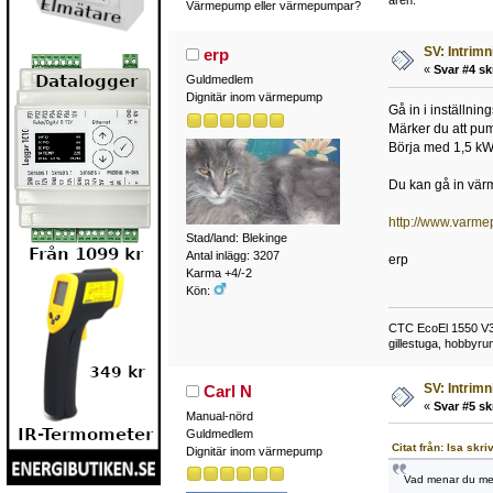
åren.
Värmepump eller värmepumpar?
SV: Intrim
erp
«
Svar #4 sk
Guldmedlem
Dignitär inom värmepump
Gå in i inställnin
Märker du att pump
Börja med 1,5 kW
Du kan gå in värm
http://www.varm
Stad/land: Blekinge
Antal inlägg: 3207
erp
Karma +4/-2
Kön:
CTC EcoEl 1550 V3 
gillestuga, hobbyr
SV: Intrim
Carl N
«
Svar #5 sk
Manual-nörd
Guldmedlem
Citat från: Isa skr
Dignitär inom värmepump
Vad menar du med