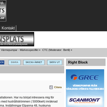
Kontakt
Värmepumpar - Märkesspecifikt
»
CTC
(Moderator:
Bertil
) »
Right Block
SVARA
SKICKA ÄMNET
SKRIV UT
Citera
llationen. Har nu börjat intressera mig för
kwh med hushållströmmen ( 5000kwh) inräknad
na. Inställningar Elpanna 48, huskurva