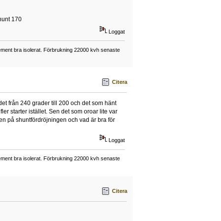
shunt 170
Loggat
element bra isolerat. Förbrukning 22000 kvh senaste
Citera
rdet från 240 grader till 200 och det som hänt
er starter istället. Sen det som oroar lite var
den på shuntfördröjningen och vad är bra för
Loggat
element bra isolerat. Förbrukning 22000 kvh senaste
Citera