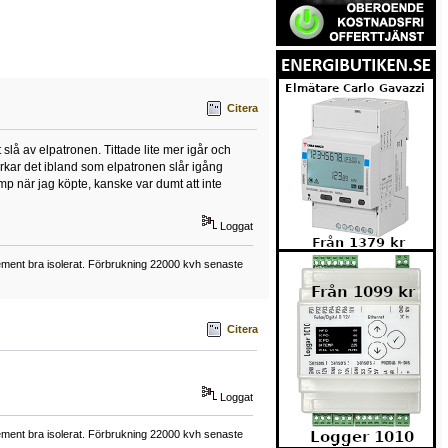
Citera
lå av elpatronen. Tittade lite mer igår och
erkar det ibland som elpatronen slår igång
pump när jag köpte, kanske var dumt att inte
Loggat
element bra isolerat. Förbrukning 22000 kvh senaste
Citera
Loggat
element bra isolerat. Förbrukning 22000 kvh senaste