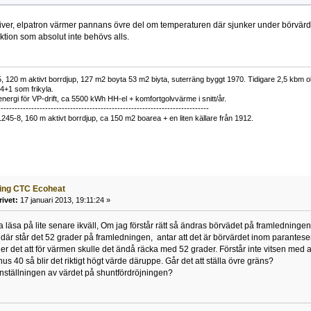
river, elpatron värmer pannans övre del om temperaturen där sjunker under börvärde
unktion som absolut inte behövs alls.
 120 m aktivt borrdjup, 127 m2 boyta 53 m2 biyta, suterräng byggt 1970. Tidigare 2,5 kbm olj
34+1 som frikyla.
nergi för VP-drift, ca 5500 kWh HH-el + komfortgolvvärme i snitt/år.
----------------------------------------------------------------------------
1245-8, 160 m aktivt borrdjup, ca 150 m2 boarea + en liten källare från 1912.
ning CTC Ecoheat
rivet:
17 januari 2013, 19:11:24 »
a läsa på lite senare ikväll, Om jag förstår rätt så ändras börvädet på framledningen
där står det 52 grader på framledningen, antar att det är börvärdet inom parantesen,
r det att för värmen skulle det ändå räcka med 52 grader. Förstår inte vitsen med 
nus 40 så blir det riktigt högt värde däruppe. Går det att ställa övre gräns?
nställningen av värdet på shuntfördröjningen?