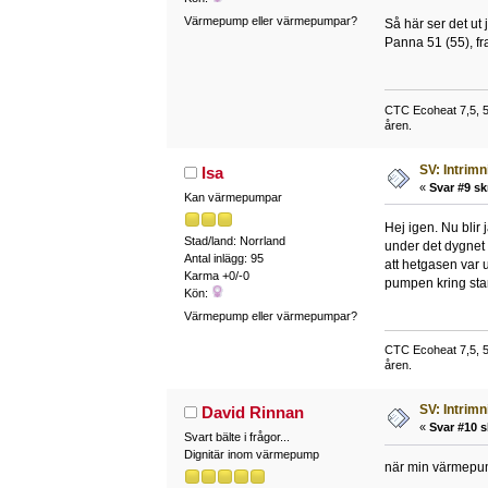
Värmepump eller värmepumpar?
Så här ser det ut
Panna 51 (55), fr
CTC Ecoheat 7,5, 50
åren.
SV: Intrim
Isa
«
Svar #9 sk
Kan värmepumpar
Hej igen. Nu blir 
Stad/land: Norrland
under det dygnet ä
Antal inlägg: 95
att hetgasen var 
Karma +0/-0
pumpen kring star
Kön:
Värmepump eller värmepumpar?
CTC Ecoheat 7,5, 50
åren.
SV: Intrim
David Rinnan
«
Svar #10 s
Svart bälte i frågor...
Dignitär inom värmepump
när min värmepum