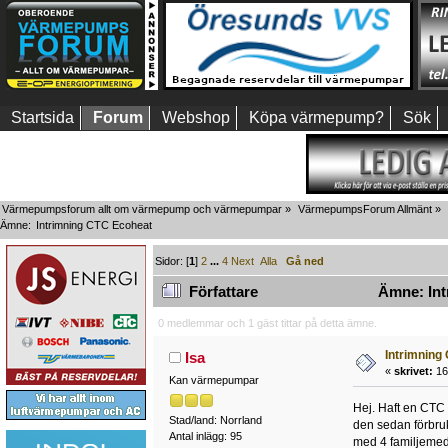
Startsida
Forum
Webshop
Köpa värmepump?
Sök
Värmepumpsforum allt om värmepump och värmepumpar
»
VärmepumpsForum Allmänt
»
Ämne:
Intrimning CTC Ecoheat
Sidor: [
1
]
2
...
4
Next
Alla
Gå ned
Författare
Ämne: Int
0 medlemmar och 1 gäst tittar på detta ämne.
Intrimning
Isa
«
skrivet:
16 
Kan värmepumpar
Hej. Haft en CTC 
Stad/land: Norrland
den sedan förbru
Antal inlägg: 95
med 4 familjemed