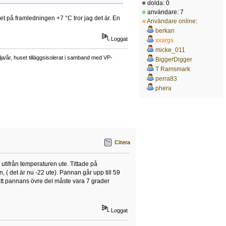
dolda: 0
användare: 7
t på framledningen +7 °C tror jag det är. En
Användare online
:
berkan
Loggat
xxargs
micke_011
a/år, huset tilläggsisolerat i samband med VP-
BiggerDigger
T Ramsmark
perra83
phera
Citera
 utifrån temperaturen ute. Tittade på
 ( det är nu -22 ute). Pannan går upp till 59
att pannans övre del måste vara 7 grader
Loggat