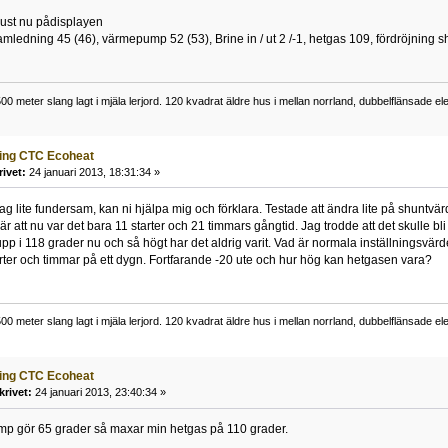
 just nu pådisplayen
amledning 45 (46), värmepump 52 (53), Brine in / ut 2 /-1, hetgas 109, fördröjning 
0 meter slang lagt i mjäla lerjord. 120 kvadrat äldre hus i mellan norrland, dubbelflänsade 
ning CTC Ecoheat
rivet:
24 januari 2013, 18:31:34 »
jag lite fundersam, kan ni hjälpa mig och förklara. Testade att ändra lite på shuntvä
r att nu var det bara 11 starter och 21 timmars gångtid. Jag trodde att det skulle bli fl
upp i 118 grader nu och så högt har det aldrig varit. Vad är normala inställningsvär
ter och timmar på ett dygn. Fortfarande -20 ute och hur hög kan hetgasen vara?
0 meter slang lagt i mjäla lerjord. 120 kvadrat äldre hus i mellan norrland, dubbelflänsade 
ning CTC Ecoheat
krivet:
24 januari 2013, 23:40:34 »
p gör 65 grader så maxar min hetgas på 110 grader.