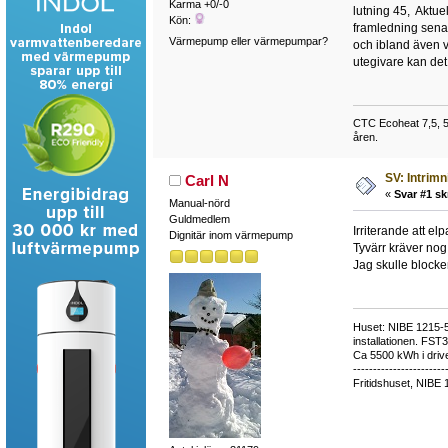
Karma +0/-0
lutning 45, Aktue
Kön:
framledning senas
Värmepump eller värmepumpar?
och ibland även v
utegivare kan det
CTC Ecoheat 7,5, 50
åren.
SV: Intrim
Carl N
«
Svar #1 sk
Manual-nörd
Guldmedlem
Irriterande att el
Dignitär inom värmepump
Tyvärr kräver nog 
Jag skulle blocke
Huset: NIBE 1215-5,
installationen. FST
Ca 5500 kWh i drive
-----------------------
Fritidshuset, NIBE 