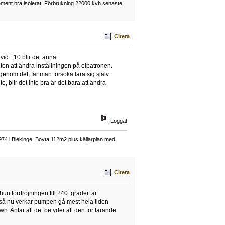
element bra isolerat. Förbrukning 22000 kvh senaste
Citera
id +10 blir det annat.
en att ändra inställningen på elpatronen.
genom det, får man försöka lära sig själv.
ite, blir det inte bra är det bara att ändra
Loggat
74 i Blekinge. Boyta 112m2 plus källarplan med
Citera
shuntfördröjningen till 240 grader. är
20 så nu verkar pumpen gå mest hela tiden
h. Antar att det betyder att den fortfarande