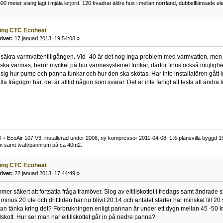
0 meter slang lagt i mjäla lerjord. 120 kvadrat äldre hus i mellan norrland, dubbelflänsade 
ning CTC Ecoheat
rivet:
17 januari 2013, 19:54:08 »
äkra varmvattentillgången. Vid -40 är det nog inga problem med varmvatten, men v
ka värmas, beror mycket på hur värmesystemet funkar, därför finns också möjlighet
a sig hur pump och panna funkar och hur den ska skötas. Har inte installatören gått i
lla frågogor här, det är alltid någon som svarar. Det är inte farligt att testa att ändra l
+ EcoAir 107 V3, installerad under 2006, ny kompressor 2011-04-08. 1½-plansvilla byggd 19
um samt tvätt/pannrum på ca 40m2.
ning CTC Ecoheat
rivet:
22 januari 2013, 17:44:49 »
mer säkert att fortsätta fråga framöver. Slog av eltillskottet i fredags samt ändrade 
minus 20 ute och drifttiden har nu blivit 20:14 och antalet starter har minskat till 
 man tänka kring det? Förbrukningen enligt pannan är under ett dygn mellan 45 -50 kw
llskott. Hur ser man när eltillskottet går in på nedre panna?