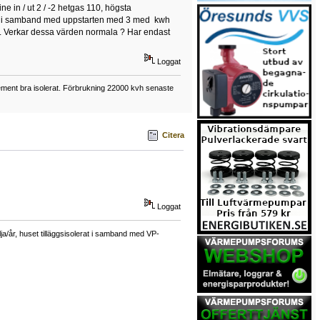
e in / ut 2 / -2 hetgas 110, högsta
år in i samband med uppstarten med 3 med kwh
er. Verkar dessa värden normala ? Har endast
Loggat
element bra isolerat. Förbrukning 22000 kvh senaste
Citera
Loggat
a/år, huset tilläggsisolerat i samband med VP-