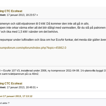
ning CTC Ecoheat
rivet:
17 januari 2013, 18:23:57 »
gsmenyn och sätt elpatronen til 0 kW. Då kommer den inte att gå in alls.
en inte orkar värma eller att det blir dåligt med varmvatten, får du slå på patronen
 och öka med 1,5 kW i sänder om det behövs.
epumpar under luft/vatten och läsa om hur EcoAir funkar, det mesta där gäller äve
epumpsforum.com/vpforum/index.php?topic=45862.0
+ EcoAir 107 V3, installerad under 2006, ny kompressor 2011-04-08. 1½-plansvilla byggd 19
um samt tvätt/pannrum på ca 40m2.
ning CTC Ecoheat
rivet:
17 januari 2013, 18:48:01 »
ivet 17 januari 2013, 17:13:12
 aktiv ?