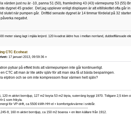
lla värden just nu är -10, panna 51 (50), framledning 43 (43) värmepump 53 (55) Brin
te dygnet 45 grader. Det jag upplever enligt displayen är att eltillskottet ofta g
id slutet när pumpen går. Drifttid senaste dygnet är 14 timmar fördelat på 32 start
 påverka negativt.
0 meter slang lagt i mjäla lerjord. 120 kvadrat äldre hus i mellan norrland, dubbelflänsade 
ning CTC Ecoheat
rivet:
17 januari 2013, 09:59:36 »
patron pytsar på effekt trots att värmepumpen inte går kontinuerligt.
en CTC att man är lite aktiv själv för att man ska få ut bästa besparingen.
ra elptron och se om inte kompressorn fixar värmen helt själv?
 120 m aktivt borrdjup, 127 m2 boyta 53 m2 biyta, suterräng byggt 1970. Tidigare 2,5 kbm olj
34+1 som frikyla.
nergi för VP-drift, ca 5500 kWh HH-el + komfortgolvvärme i snitt/år.
----------------------------------------------------------------------------
1245-8, 160 m aktivt borrdjup, ca 150 m2 boarea + en liten källare från 1912.