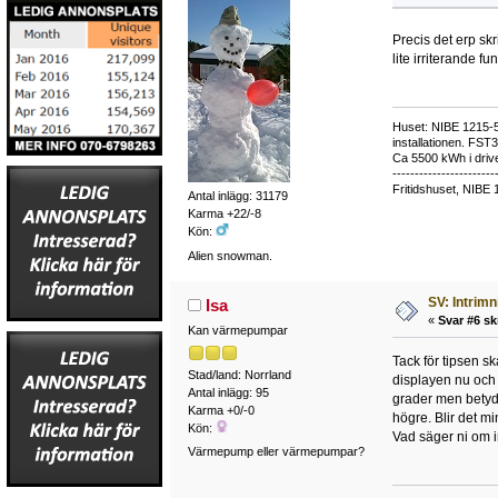
Precis det erp sk
lite irriterande f
Huset: NIBE 1215-5,
installationen. FST
Ca 5500 kWh i drive
-----------------------
Fritidshuset, NIBE 
Antal inlägg: 31179
Karma +22/-8
Kön:
Alien snowman.
SV: Intrim
Isa
«
Svar #6 sk
Kan värmepumpar
Tack för tipsen sk
Stad/land: Norrland
displayen nu och 
Antal inlägg: 95
grader men betyde
Karma +0/-0
högre. Blir det mi
Kön:
Vad säger ni om i
Värmepump eller värmepumpar?