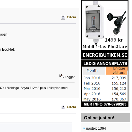
Citera
 igen.
n EcoHet:
Loggat
74 i Blekinge. Boyta 112m2 plus källarplan med
Citera
Online just nu!
gäster: 1364