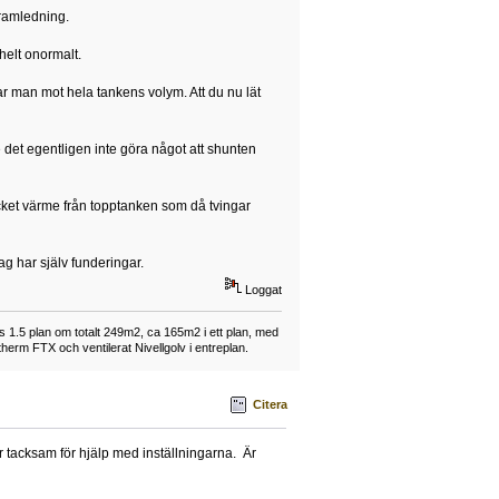
framledning.
helt onormalt.
man mot hela tankens volym. Att du nu lät
e det egentligen inte göra något att shunten
 mycket värme från topptanken som då tvingar
g har själv funderingar.
Loggat
 1.5 plan om totalt 249m2, ca 165m2 i ett plan, med
herm FTX och ventilerat Nivellgolv i entreplan.
Citera
är tacksam för hjälp med inställningarna. Är