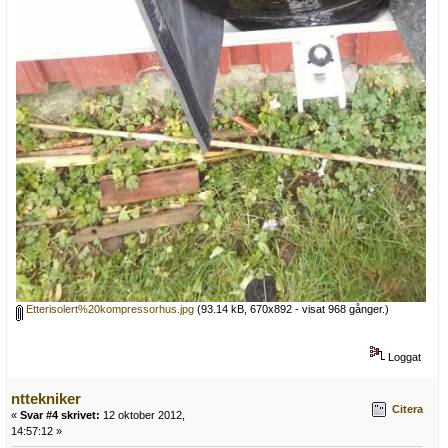
Etterisolert%20kompressorhus.jpg
(93.14 kB, 670x892 - visat 968 gånger.)
Loggat
nttekniker
Citera
«
Svar #4 skrivet:
12 oktober 2012,
14:57:12 »