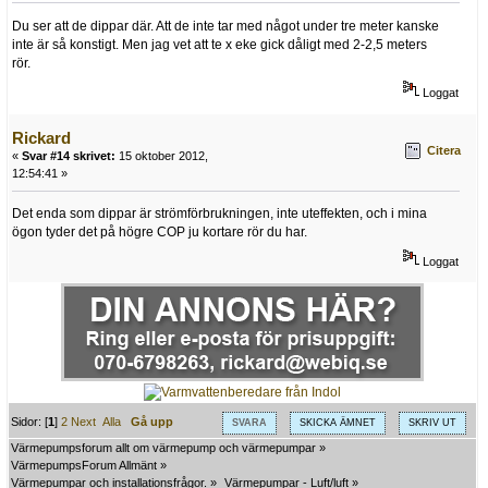
Du ser att de dippar där. Att de inte tar med något under tre meter kanske
inte är så konstigt. Men jag vet att te x eke gick dåligt med 2-2,5 meters
rör.
Loggat
Rickard
Citera
«
Svar #14 skrivet:
15 oktober 2012,
12:54:41 »
Det enda som dippar är strömförbrukningen, inte uteffekten, och i mina
ögon tyder det på högre COP ju kortare rör du har.
Loggat
Sidor: [
1
]
2
Next
Alla
Gå upp
SVARA
SKICKA ÄMNET
SKRIV UT
Värmepumpsforum allt om värmepump och värmepumpar
»
VärmepumpsForum Allmänt
»
Värmepumpar och installationsfrågor.
»
Värmepumpar - Luft/luft
»