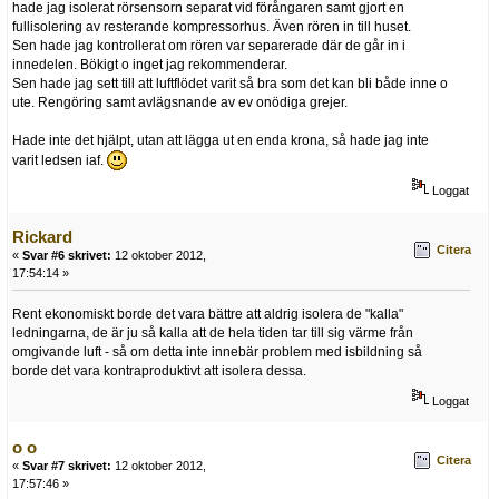
hade jag isolerat rörsensorn separat vid förångaren samt gjort en
fullisolering av resterande kompressorhus. Även rören in till huset.
Sen hade jag kontrollerat om rören var separerade där de går in i
innedelen. Bökigt o inget jag rekommenderar.
Sen hade jag sett till att luftflödet varit så bra som det kan bli både inne o
ute. Rengöring samt avlägsnande av ev onödiga grejer.
Hade inte det hjälpt, utan att lägga ut en enda krona, så hade jag inte
varit ledsen iaf.
Loggat
Rickard
Citera
«
Svar #6 skrivet:
12 oktober 2012,
17:54:14 »
Rent ekonomiskt borde det vara bättre att aldrig isolera de "kalla"
ledningarna, de är ju så kalla att de hela tiden tar till sig värme från
omgivande luft - så om detta inte innebär problem med isbildning så
borde det vara kontraproduktivt att isolera dessa.
Loggat
o o
Citera
«
Svar #7 skrivet:
12 oktober 2012,
17:57:46 »