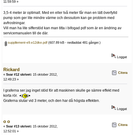
11:59:59 »
3,5-4 meter är optimalt. Med en eller två meter får man en lätt överfylld
pump som ger lite mindre värme och dessutom kan ge problem med
avfrostningar.
Vill man ha lite sifferstöd kan man titta i bifogad pdf som är en ändring av
servicemanualen till de där.
suppllement-e9.e12dke.pdf
(607.89 kB - nedladdat 481 gånger.)
Loggat
Rickard
Citera
«
Svar #12 skrivet:
15 oktober 2012,
12:49:23 »
I graferna ser jag inget stöd för att maskinen skulle ge sämre effekt med
korta rör.
Graferna slutar vid 3 meter, och den har då högsta effekten.
Loggat
o o
Citera
«
Svar #13 skrivet:
15 oktober 2012,
12:52:01 »