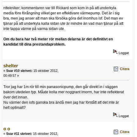
nttekniker; kommentaren var till Rickard som kom in på att underkyla
media före förångning vilket ger en effektivare värmepump. Det är i sig
bra, men jag anser att man ska försöka göra det inomhus isf. Det man ev
tjänar på att underkyla kalla sidan ute är mindre än vad man tjänar på att
inte tappa värme på varma sidan ute.
Om du bara har två meter rör mellan delarna är det definitivt en
kandidat till dina prestandaproblem.
Loggat
shelter
Citera
«
Svar #10 skrivet:
15 oktober 2012,
00:49:57 »
Tror jag har 1m rör till min panasonicpump, den går direkt in i väggen
bakom utedelen typ. Måate kolla mer noggrant imorrn, har inte reflekterat
över det innan.
Nu värmer den iofs ganska bra ändå men jag har förstått att det inte är
helt optimalt?
Loggat
o o
Citera
«
Svar #11 skrivet:
15 oktober 2012,