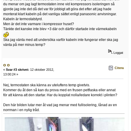
du menar om jag lagt termostaten inne vid kompressors isoleringen så
gjorde jag inte det då det var för jobbigt att göra det efter att jag hade
monterat klart kabeln på det vanliga sättet enligt panasonic anvisningar.
Kabeln är termostatstyrd.
Men är det inte varmare i kompressor huset?
Tänkte det kanske inte blev +3 där och därför startade inte värmekabeln
Ska jag vänta med att undersöka varför kabeln inte fungerar eller ska jag
vänta på mer minus temp?
Loggat
o o
Citera
«
Svar #3 skrivet:
12 oktober 2012,
13:00:24 »
Nej, termostaten ska känna av uteluftens temp givetvis.
Kommer du åt den så kan du prova med en frusen petflaska eller annat
för att känna att den startar. Har du kopplat nolla/ledare korrekt i plinten?
Den här bilden lutar mer åt vad jag menar med fullisolering, lånad av en
norrman i en nylig tråd.