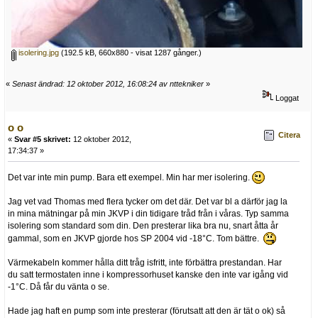
isolering.jpg
(192.5 kB, 660x880 - visat 1287 gånger.)
«
Senast ändrad: 12 oktober 2012, 16:08:24 av nttekniker
»
Loggat
o o
Citera
«
Svar #5 skrivet:
12 oktober 2012,
17:34:37 »
Det var inte min pump. Bara ett exempel. Min har mer isolering.
Jag vet vad Thomas med flera tycker om det där. Det var bl a därför jag la
in mina mätningar på min JKVP i din tidigare tråd från i våras. Typ samma
isolering som standard som din. Den presterar lika bra nu, snart åtta år
gammal, som en JKVP gjorde hos SP 2004 vid -18°C. Tom bättre.
Värmekabeln kommer hålla ditt tråg isfritt, inte förbättra prestandan. Har
du satt termostaten inne i kompressorhuset kanske den inte var igång vid
-1°C. Då får du vänta o se.
Hade jag haft en pump som inte presterar (förutsatt att den är tät o ok) så