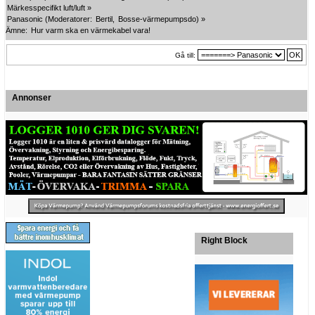
Märkesspecifikt luft/luft
»
Panasonic
(Moderatorer:
Bertil
,
Bosse-värmepumpsdo
) »
Ämne:
Hur varm ska en värmekabel vara!
Gå till:
Annonser
Right Block