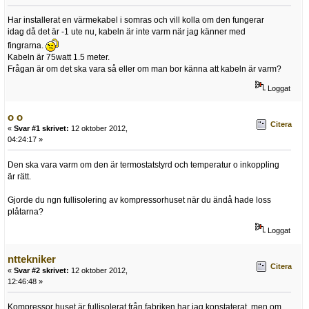
Har installerat en värmekabel i somras och vill kolla om den fungerar
idag då det är -1 ute nu, kabeln är inte varm när jag känner med
fingrarna.
Kabeln är 75watt 1.5 meter.
Frågan är om det ska vara så eller om man bor känna att kabeln är varm?
Loggat
o o
Citera
«
Svar #1 skrivet:
12 oktober 2012,
04:24:17 »
Den ska vara varm om den är termostatstyrd och temperatur o inkoppling
är rätt.
Gjorde du ngn fullisolering av kompressorhuset när du ändå hade loss
plåtarna?
Loggat
nttekniker
Citera
«
Svar #2 skrivet:
12 oktober 2012,
12:46:48 »
Kompressor huset är fullisolerat från fabriken har jag konstaterat, men om