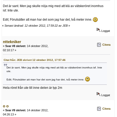
Det är sant. Men jag skulle nöja mig med att klä av vätskeröret inomhus
isf. Inte ute.
Edit; Förutsätter att man har det som jag har det, två meter inne.
«
Senast ändrad: 12 oktober 2012, 17:59:22 av JEB
»
Loggat
nttekniker
Citera
«
Svar #8 skrivet:
14 oktober 2012,
02:10:17 »
Citat från: JEB skrivet 12 oktober 2012, 17:57:46
Det är sant. Men jag skulle nöja mig med att klä av vätskeröret inomhus isf. Inte
ute.
Edit; Förutsätter att man har det som jag har det, två meter inne.
Hela röret från ute till inne delen är typ 2m
Loggat
o o
Citera
«
Svar #9 skrivet:
14 oktober 2012,
04:26:13 »