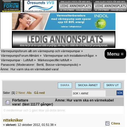
Värmepumpsforum allt om värmepump och värmepumpar
»
Menu ≡
VärmepumpsForum Allmänt
»
Värmepumpar och installationsfrågor.
»
Värmepumpar - Luft/luft
»
Märkesspecifikt luft/luft
»
Panasonic
(Moderatorer:
Bertil
,
Bosse-värmepumpsdo
) »
Ämne:
Hur varm ska en värmekabel vara!
SVARA
SKICKA ÄMNET
SKRIV UT
Sidor: [
1
]
2
Next
Alla
Gå ned
Författare
Ämne: Hur varm ska en värmekabel
vara! (läst 11177 gånger)
0 medlemmar och 1 gäst tittar på detta ämne.
nttekniker
Citera
«
skrivet:
12 oktober 2012, 01:51:38 »