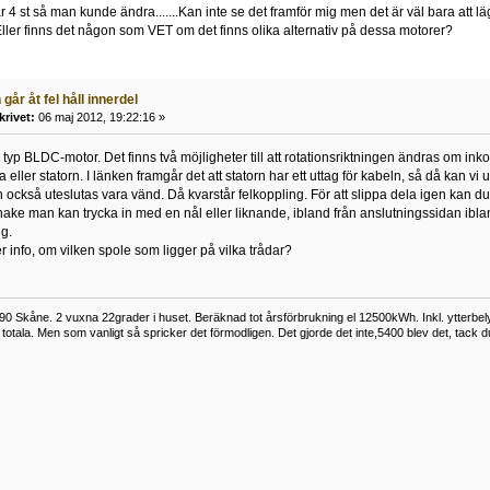
r 4 st så man kunde ändra.......Kan inte se det framför mig men det är väl bara att l
..Eller finns det någon som VET om det finns olika alternativ på dessa motorer?
går åt fel håll innerdel
krivet:
06 maj 2012, 19:22:16 »
 typ BLDC-motor. Det finns två möjligheter till att rotationsriktningen ändras om i
eller statorn. I länken framgår det att statorn har ett uttag för kabeln, så då kan vi ut
 också uteslutas vara vänd. Då kvarstår felkoppling. För att slippa dela igen kan du 
hake man kan trycka in med en nål eller liknande, ibland från anslutningssidan ibl
g.
r info, om vilken spole som ligger på vilka trådar?
0 Skåne. 2 vuxna 22grader i huset. Beräknad tot årsförbrukning el 12500kWh. Inkl. ytterbe
otala. Men som vanligt så spricker det förmodligen. Det gjorde det inte,5400 blev det, tack d