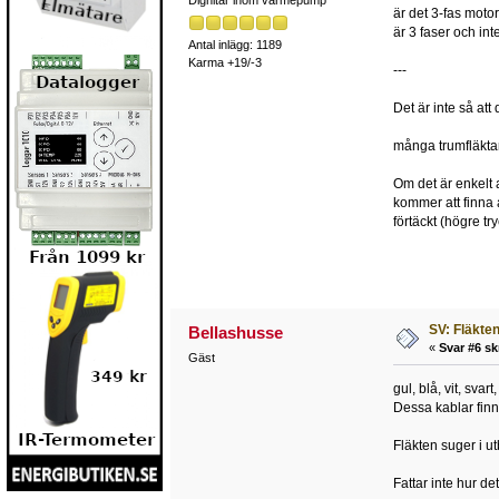
är det 3-fas moto
är 3 faser och in
Antal inlägg: 1189
Karma +19/-3
---
Det är inte så att
många trumfläktar 
Om det är enkelt 
kommer att finna 
förtäckt (högre try
SV: Fläkten 
Bellashusse
«
Svar #6 sk
Gäst
gul, blå, vit, svart
Dessa kablar finns 
Fläkten suger i u
Fattar inte hur d