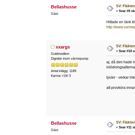
SV: Fläkten 
Bellashusse
«
Svar #9 sk
Gäst
Hittade en länk ti
http://www.varm
SV: Fläkten 
xxargs
«
Svar #10 s
Guldmedlem
Dignitär inom värmepump
aj, då den hade in
inlödningsalternati
Antal inlägg: 1189
Karma +19/-3
tyvärr - verkar in
att provköra innan
SV: Fläkten 
Bellashusse
«
Svar #11 s
Gäst