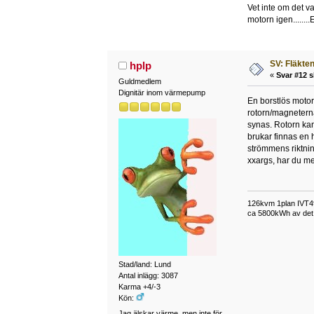
Vet inte om det va
motorn igen......
SV: Fläkten 
hplp
«
Svar #12 s
Guldmedlem
Dignitär inom värmepump
En borstlös motor
rotorn/magneterna 
synas. Rotorn kan
brukar finnas en 
strömmens riktnin
xxargs, har du me
126kvm 1plan IVT49
ca 5800kWh av det t
Stad/land: Lund
Antal inlägg: 3087
Karma +4/-3
Kön:
Jag älskar värme, men inte för