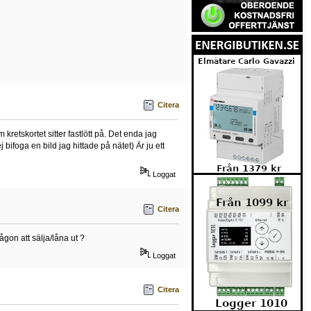
Citera
kretskortet sitter fastlött på. Det enda jag
j bifoga en bild jag hittade på nätet) Är ju ett
Loggat
Citera
ågon att sälja/låna ut ?
Loggat
Citera