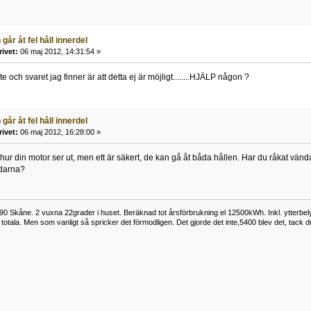
går åt fel håll innerdel
rivet:
06 maj 2012, 14:31:54 »
te och svaret jag finner är att detta ej är möjligt........HJÄLP någon ?
går åt fel håll innerdel
rivet:
06 maj 2012, 16:28:00 »
e hur din motor ser ut, men ett är säkert, de kan gå åt båda hållen. Har du råkat vä
ddarna?
0 Skåne. 2 vuxna 22grader i huset. Beräknad tot årsförbrukning el 12500kWh. Inkl. ytterbe
otala. Men som vanligt så spricker det förmodligen. Det gjorde det inte,5400 blev det, tack d