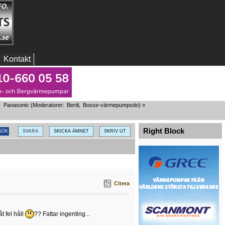
Kontakt
Panasonic
(Moderatorer:
Bertil
,
Bosse-värmepumpsdo
) »
Right Block
SVARA
SKICKA ÄMNET
SKRIV UT
Citera
t fel håll
?? Fattar ingenting...