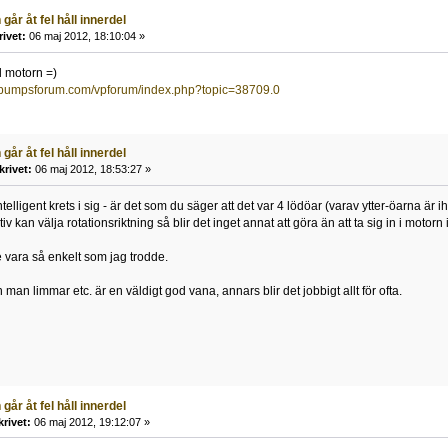
går åt fel håll innerdel
rivet:
06 maj 2012, 18:10:04 »
ll motorn =)
epumpsforum.com/vpforum/index.php?topic=38709.0
går åt fel håll innerdel
krivet:
06 maj 2012, 18:53:27 »
telligent krets i sig - är det som du säger att det var 4 lödöar (varav ytter-öarna är 
v kan välja rotationsriktning så blir det inget annat att göra än att ta sig in i motorn i
te vara så enkelt som jag trodde.
 man limmar etc. är en väldigt god vana, annars blir det jobbigt allt för ofta.
går åt fel håll innerdel
krivet:
06 maj 2012, 19:12:07 »