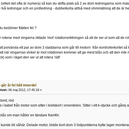
r (vilket det ofta är numera) så kan du skifta plats på 2 av dom ledningarna som mata
te två ledningar och en jordledning - dubbelkolla alltså med ohmmätning att de är he
 du bedömer fläkten fel ?
roterar med vingarna riktade 'mot' rotationsriktningen så att de ser ut som att de rot
att polvända ett par av dom 3 sladdarna som går till motorn från kontrollerkortet så
att när vingarnas vinkel är mot rotationen kommer att ge mest blås och att den inte
ck) som i läget den ser ut att rotera 'rätt'
går åt fel håll innerdel
rivet:
06 maj 2012, 17:45:18 »
, tomt, röd
i kabel från motor som sitter i kretskort i innerdelen. Sitter i ett k-stycke och gårej a
tblås om man håller en tändare framför.
et kunde bli såhär. Delade motor, lödde bort dom 3 lödpunkterna bytte lager montera