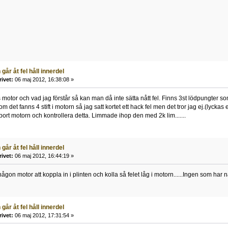
går åt fel håll innerdel
rivet:
06 maj 2012, 16:38:08 »
 motor och vad jag förstår så kan man då inte sätta nått fel. Finns 3st lödpungter som 
 det fanns 4 stift i motorn så jag satt kortet ett hack fel men det tror jag ej.(lyckas e
a bort motorn och kontrollera detta. Limmade ihop den med 2k lim.......
går åt fel håll innerdel
rivet:
06 maj 2012, 16:44:19 »
någon motor att koppla in i plinten och kolla så felet låg i motorn......Ingen som har n
går åt fel håll innerdel
rivet:
06 maj 2012, 17:31:54 »