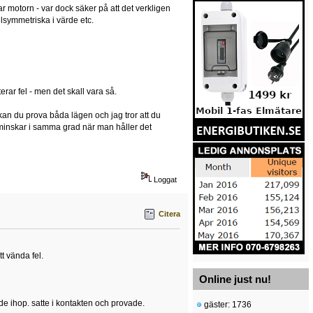
r motorn - var dock säker på att det verkligen
lsymmetriska i värde etc.
erar fel - men det skall vara så.
 kan du prova båda lägen och jag tror att du
 minskar i samma grad när man håller det
Loggat
Citera
tt vända fel.
Online just nu!
de ihop. satte i kontakten och provade.
gäster: 1736