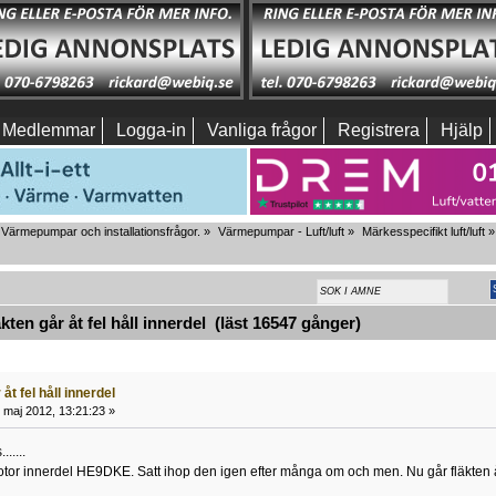
Medlemmar
Logga-in
Vanliga frågor
Registrera
Hjälp
Värmepumpar och installationsfrågor.
»
Värmepumpar - Luft/luft
»
Märkesspecifikt luft/luft
»
ten går åt fel håll innerdel (läst 16547 gånger)
åt fel håll innerdel
 maj 2012, 13:21:23 »
.....
motor innerdel HE9DKE. Satt ihop den igen efter många om och men. Nu går fläkten å