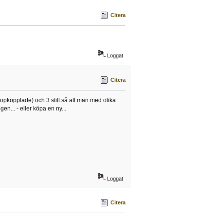
Citera
Loggat
Citera
ihopkopplade) och 3 stift så att man med olika
gen... - eller köpa en ny...
Loggat
Citera