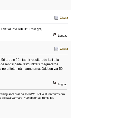
Citera
l det är inte RIKTIGT min grej....
Loggat
Citera
fört arbete från fabrik resulterade i att alla
ade rent slipade fästpunkter i magneterna
tera polariteten på magneterna, Oddsen var 50-
Loggat
lysning som drar ca 150kWh. IVT 490 förväntas dra
u globala värmare, 400 spänn att rumla för.