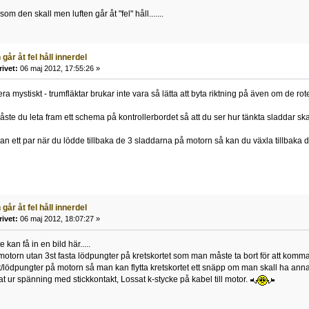
om den skall men luften går åt "fel" håll.......
går åt fel håll innerdel
rivet:
06 maj 2012, 17:55:26 »
a mystiskt - trumfläktar brukar inte vara så lätta att byta riktning på även om de rote
måste du leta fram ett schema på kontrollerbordet så att du ser hur tänkta sladdar s
lan ett par när du lödde tillbaka de 3 sladdarna på motorn så kan du växla tillbaka de
går åt fel håll innerdel
rivet:
06 maj 2012, 18:07:27 »
e kan få in en bild här.....
 motorn utan 3st fasta lödpungter på kretskortet som man måste ta bort för att komma
ift/lödpungter på motorn så man kan flytta kretskortet ett snäpp om man skall ha anna
t ur spänning med stickkontakt, Lossat k-stycke på kabel till motor.