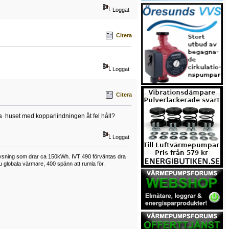
Loggat
Citera
Loggat
Citera
nda huset med kopparlindningen åt fel håll?
Loggat
lysning som drar ca 150kWh. IVT 490 förväntas dra
u globala värmare, 400 spänn att rumla för.