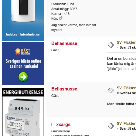
Stad/land: Lund
Antal inlägg: 3087
Karma +4/-3
Kön:
Jag älskar värme, men inte för
mycket.
SV: Fläkten 
Bellashusse
«
Svar #3 sk
Gäst
Det är en borstlös
kan tänka mig är om
"jäkla" jobb att t
SV: Fläkten 
Bellashusse
«
Svar #4 sk
Gäst
Man skulle hittat 
SV: Fläkten 
xxargs
«
Svar #5 sk
Guldmedlem
Dignitär inom värmepump