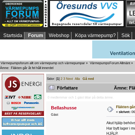
Startsida
Forum
Webshop
Köpa värmepump?
Sök
Värmepumpsforum allt om värmepump och värmepumpar
»
VärmepumpsForum Allmänt
»
Ämne:
Fläkten går åt fel håll innerdel
Sidor: [
1
]
2
3
Next
Alla
Gå ned
Författare
Ämne: Fläk
0 medlemmar och 1 gäst tittar på detta ämne.
Fläkten går 
Bellashusse
«
skrivet:
06
Gäst
Akut hjälp behövs..
Har bytt lager i 
HJÄLP.