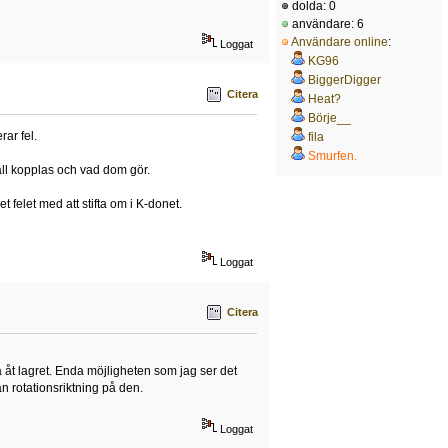
dolda: 0
användare: 6
Användare online
:
Loggat
KG96
BiggerDigger
Citera
Heat?
Börje__
rar fel.
fila
Smurfen.
kall kopplas och vad dom gör.
t felet med att stifta om i K-donet.
Loggat
Citera
 åt lagret. Enda möjligheten som jag ser det
n rotationsriktning på den.
Loggat