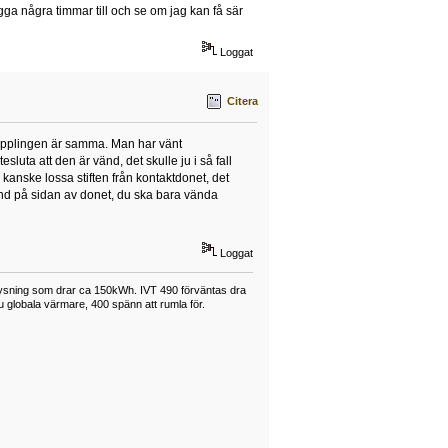
ägga några timmar till och se om jag kan få sär
Loggat
Citera
nkopplingen är samma. Man har vänt
esluta att den är vänd, det skulle ju i så fall
kanske lossa stiften från kontaktdonet, det
and på sidan av donet, du ska bara vända
Loggat
lysning som drar ca 150kWh. IVT 490 förväntas dra
u globala värmare, 400 spänn att rumla för.