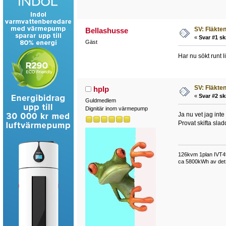
SV: Fläkten 
Bellashusse
«
Svar #1 sk
Gäst
Har nu sökt runt li
SV: Fläkten 
hplp
«
Svar #2 sk
Guldmedlem
Dignitär inom värmepump
Ja nu vet jag int
Provat skifta sla
126kvm 1plan IVT49
ca 5800kWh av det t