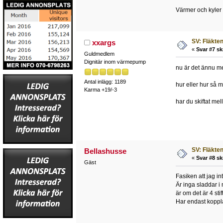
Värmer och kyler s
SV: Fläkten 
xxargs
«
Svar #7 sk
Guldmedlem
Dignitär inom värmepump
nu är det ännu mer
Antal inlägg: 1189
hur eller hur så 
Karma +19/-3
har du skiftat mel
SV: Fläkten 
Bellashusse
«
Svar #8 sk
Gäst
Fasiken att jag int
Är inga sladdar i
är om det är 4 st
Har endast koppla