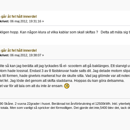
går åt fel håll innerdel
krivet:
06 maj 2012, 19:31:16 »
ligen hopp. Kan någon klura ut vilka kablar som skall skiftas ? Detta att mäta sig til
går åt fel håll innerdel
krivet:
06 maj 2012, 19:38:07 »
lite så kan jag berätta att jag lyckades få el- scootern att gå baklänges. Ett slarvigt ut
orn hade lossnat. Endast 3 av 8 fästskruvar hade satts dit. Jag delade motorn slip
a till formen, hade givetvis markerat hur de skulle sitta. Vad jag glömde var att no
 det fel. Jag löste det genom att skifta sladdarna. Hoppas du kan göra detsamma.
 var för att tala om att du inte är ensam.
0 Skåne. 2 vuxna 22grader i huset. Beräknad tot årsförbrukning el 12500kWh. Inkl. ytterbe
otala. Men som vanligt så spricker det förmodligen. Det gjorde det inte,5400 blev det, tack d