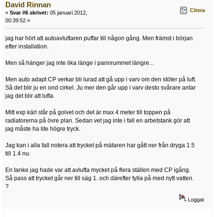
David Rinnan
Citera
«
Svar #6 skrivet:
05 januari 2012,
00:39:52 »
jag har hört att autoavluftaren puffar till någon gång. Men främst i början
efter installation.
Men så hänger jag inte lika länge i pannrummet längre...
Men auto adapt CP verkar bli lurad att gå upp i varv om den stöter på luft.
Så det blir ju en ond cirkel. Ju mer den går upp i varv desto svårare antar
jag det blir att lufta.
Mitt exp kärl står på golvet och det är max 4 meter till toppen på
radiatorerna på övre plan. Sedan vet jag inte i fall en arbetstank gör att
jag måste ha lite högre tryck.
Jag kan i alla fall notera att trycket på mätaren har gått ner från dryga 1.5
till 1.4 nu.
En tanke jag hade var att avlufta mycket på flera ställen med CP igång.
Så pass att trycket går ner till säg 1. och därefter fylla på med nytt vatten.
?
Loggat