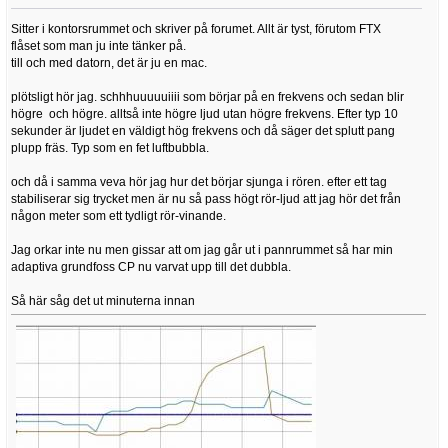
Sitter i kontorsrummet och skriver på forumet. Allt är tyst, förutom FTX
flåset som man ju inte tänker på.
till och med datorn, det är ju en mac.
plötsligt hör jag. schhhuuuuuiiii som börjar på en frekvens och sedan blir
högre och högre. alltså inte högre ljud utan högre frekvens. Efter typ 10
sekunder är ljudet en väldigt hög frekvens och då säger det splutt pang
plupp fräs. Typ som en fet luftbubbla.
och då i samma veva hör jag hur det börjar sjunga i rören. efter ett tag
stabiliserar sig trycket men är nu så pass högt rör-ljud att jag hör det från
någon meter som ett tydligt rör-vinande.
Jag orkar inte nu men gissar att om jag går ut i pannrummet så har min
adaptiva grundfoss CP nu varvat upp till det dubbla.
Så här såg det ut minuterna innan