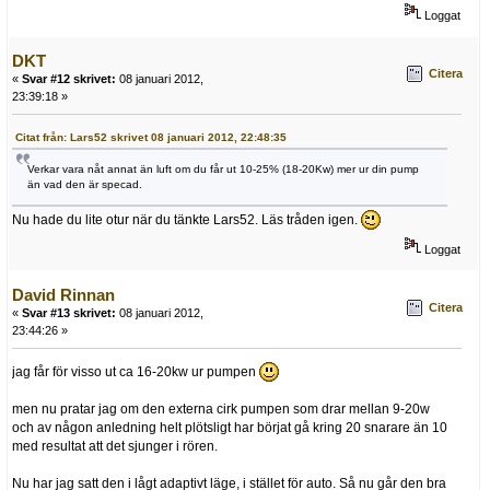
Loggat
DKT
Citera
«
Svar #12 skrivet:
08 januari 2012,
23:39:18 »
Citat från: Lars52 skrivet 08 januari 2012, 22:48:35
Verkar vara nåt annat än luft om du får ut 10-25% (18-20Kw) mer ur din pump
än vad den är specad.
Nu hade du lite otur när du tänkte Lars52. Läs tråden igen.
Loggat
David Rinnan
Citera
«
Svar #13 skrivet:
08 januari 2012,
23:44:26 »
jag får för visso ut ca 16-20kw ur pumpen
men nu pratar jag om den externa cirk pumpen som drar mellan 9-20w
och av någon anledning helt plötsligt har börjat gå kring 20 snarare än 10
med resultat att det sjunger i rören.
Nu har jag satt den i lågt adaptivt läge, i stället för auto. Så nu går den bra