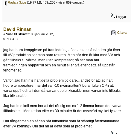
Rådata 3.jpg
(19.77 kB, 489x203 - visat 859 gånger.)
Loggat
David Rinnan
Citera
«
Svar #1 skrivet:
03 januari 2012,
01:17:41 »
jag har bara tempgivare på framledning efter tanken så när den går över
till VV produktion ser man bara returen. Men när den är klar med VV och
går tillbaks till värme, men utan kompressor, så ser man hur
framledningen hoppar till och en minut eller två efter detta så uppstår
fenomenet.
Varför. Jag har inte haft detta problem tidigare... är det för att jag haft
högre temperaturer när det var -10 nyårsnatten? Lurar luften CPn att
varva upp? och att den då varvar upp blixtsnabbt men varvar inte tillbaks
lika blixtsnabbt.
Jag har inte koll men tror att det rör sig om ca 1-2 timmar innan den varvat
tillbaks helt. Men redan efter ca 30 minuter är det avsevärt mycket tystare.
Hur fångar man en sådan här luftbubbla som är ständigt återkommande
efter VV körning? Om det nu är detta som är problemet.