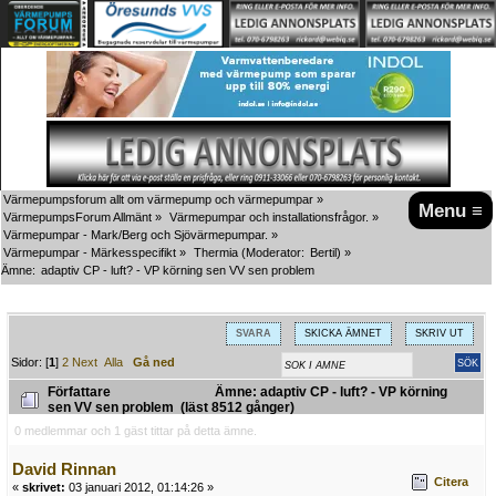
Värmepumpsforum allt om värmepump och värmepumpar
»
Menu ≡
VärmepumpsForum Allmänt
»
Värmepumpar och installationsfrågor.
»
Värmepumpar - Mark/Berg och Sjövärmepumpar.
»
Värmepumpar - Märkesspecifikt
»
Thermia
(Moderator:
Bertil
) »
Ämne:
adaptiv CP - luft? - VP körning sen VV sen problem
SVARA
SKICKA ÄMNET
SKRIV UT
Sidor: [
1
]
2
Next
Alla
Gå ned
Författare
Ämne: adaptiv CP - luft? - VP körning
sen VV sen problem (läst 8512 gånger)
0 medlemmar och 1 gäst tittar på detta ämne.
David Rinnan
Citera
«
skrivet:
03 januari 2012, 01:14:26 »