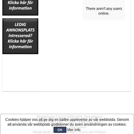
There aren't any users
online.
SimplePortal 2.3.8 © 2008-2026, SimplePortal
Cookies hjälper oss att ge dig en bättre upplevelse av vår webbsida. Genom
SMF 2.0.19
|
SMF © 2017
,
Simple Machines
att använda vår webbplats godkänner du även användningen av cookies.
SMFAds
for
Free Forums
Mer info
OK
Simple Audio Video Embedder
|
Terms and Policies