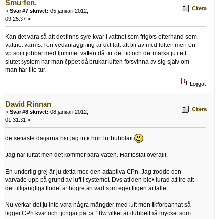
Smurfen.
Citera
«
Svar #7 skrivet:
05 januari 2012,
09:25:37 »
Kan det vara så att det finns syre kvar i vattnet som frigörs efterhand som
vattnet värms. I en vedanläggning är det lätt att bli av med luften men en
vp som jobbar med ljummet vatten då tar det tid och det märks ju i ett
slutet system har man öppet då brukar luften försvinna av sig själv om
man har lite tur.
Loggat
David Rinnan
Citera
«
Svar #8 skrivet:
08 januari 2012,
01:31:31 »
de senaste dagarna har jag inte hört luftbubblan
Jag har luftat men det kommer bara vatten. Har testat överallt.
En underlig grej är ju detta med den adaptiva CPn. Jag trodde den
varvade upp på grund av luft i systemet. Dvs att den blev lurad att tro att
det tillgängliga flödet är högre än vad som egentligen är fallet.
Nu verkar det ju inte vara några mängder med luft men likförbannat så
ligger CPn kvar och tjongar på ca 18w vilket är dubbelt så mycket som