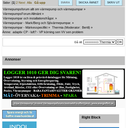
Sidor: [
1
]
2
Next
Alla
Gå upp
SVARA
SKICKA ÄMNET
SKRIV UT
Värmepumpsforum allt om värmepump och värmepumpar
»
VärmepumpsForum Allmänt
»
Värmepumpar och installationsfrågor.
»
Värmepumpar - Mark/Berg och Sjövärmepumpar.
»
Värmepumpar - Märkesspecifikt
»
Thermia
(Moderator:
Bertil
) »
Ämne:
adaptiv CP - luft? - VP körning sen VV sen problem
Gå till:
Annonser
Right Block