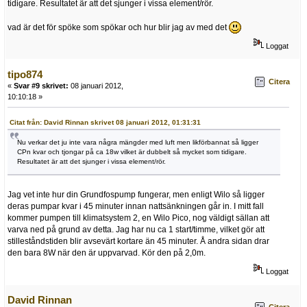
tidigare. Resultatet är att det sjunger i vissa element/rör.
vad är det för spöke som spökar och hur blir jag av med det
Loggat
tipo874
Citera
«
Svar #9 skrivet:
08 januari 2012,
10:10:18 »
Citat från: David Rinnan skrivet 08 januari 2012, 01:31:31
Nu verkar det ju inte vara några mängder med luft men likförbannat så ligger
CPn kvar och tjongar på ca 18w vilket är dubbelt så mycket som tidigare.
Resultatet är att det sjunger i vissa element/rör.
Jag vet inte hur din Grundfospump fungerar, men enligt Wilo så ligger
deras pumpar kvar i 45 minuter innan nattsänkningen går in. I mitt fall
kommer pumpen till klimatsystem 2, en Wilo Pico, nog väldigt sällan att
varva ned på grund av detta. Jag har nu ca 1 start/timme, vilket gör att
stilleståndstiden blir avsevärt kortare än 45 minuter. Å andra sidan drar
den bara 8W när den är uppvarvad. Kör den på 2,0m.
Loggat
David Rinnan