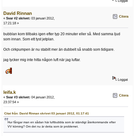
Loggat
David Rinnan
Citera
«
Svar #2 skrivet:
03 januari 2012,
17:21:18 »
bubblan kom tillbaks igen efter typ 20 minuter eller så. Med samma ljud
som innan. Som ett tyst jetplan.
Och cirkpumpen är nu stabilt mer än dubbelt så snabb som tidigare.
jag tycker mig inte hitta någon luft när jag luftar.
Loggat
leifa.k
Citera
«
Svar #3 skrivet:
04 januari 2012,
23:37:54 »
Citat från: David Rinnan skrivet 03 januari 2012, 01:17:41
Hur fångar man en sådan här luftbubbla som är ständigt återkommande efter
VV körning? Om det nu är detta som är problemet.