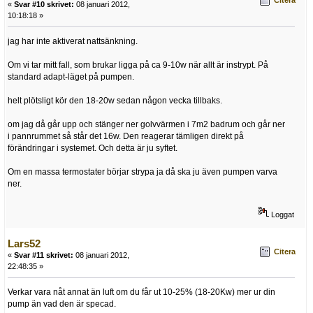
Citera
«
Svar #10 skrivet:
08 januari 2012,
10:18:18 »
jag har inte aktiverat nattsänkning.
Om vi tar mitt fall, som brukar ligga på ca 9-10w när allt är instrypt. På
standard adapt-läget på pumpen.
helt plötsligt kör den 18-20w sedan någon vecka tillbaks.
om jag då går upp och stänger ner golvvärmen i 7m2 badrum och går ner
i pannrummet så står det 16w. Den reagerar tämligen direkt på
förändringar i systemet. Och detta är ju syftet.
Om en massa termostater börjar strypa ja då ska ju även pumpen varva
ner.
Loggat
Lars52
Citera
«
Svar #11 skrivet:
08 januari 2012,
22:48:35 »
Verkar vara nåt annat än luft om du får ut 10-25% (18-20Kw) mer ur din
pump än vad den är specad.