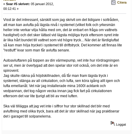
Citera
«
Svar #5 skrivet:
05 januari 2012,
00:12:41 »
Visst är det intressant, särskilt som jag skrivit om det tidigare i soltråden,
att man kan avlufta på lägsta nivå i systemet (vilket folk och yrkesmän
heller inte verkar vilja hålla med om, det är enbart en fråga om vattnets
hastighet) och det sker lättast vid lägsta möjliga tryck eftersom syret inte
är lika hårt bundet till vattnet som vid högre tryck... När det är färdigluftat
så kan man höja trycket i systemet till driftstryck. Det kommer att finnas lite
"restluft" kvar som man får avlufta senare.
Autoavluftaren på toppen av din värmepump, vet inte hur rördragningen
ser ut, men är övertygad att den spelar stor roll också, om det inte är en
spirovent.
Jag skulle räkna på höjdskillnaden, då får man fram lägsta tryck i
systemet, stänga av all cirkulation, och lufta, sen köra igång allt igen och
lufta emellanåt. Vet när jag installerade mina 1600l acktank och
vedpannan, det tog någon vecka innan jag fick fart på cirkulationen
eftersom det var lite tjurigt att bli av med luften.
Ska väl tillägga att jag vet inte i siffror hur stor skillnad det blir med
avluftning med olika tryck, bara att det är stor skillnad när jag praktiserar
det i garaget till solpanelerna.
Loggat