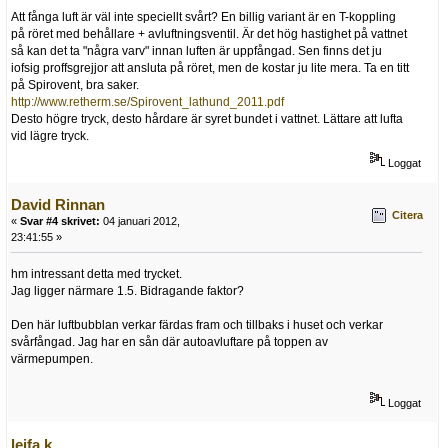
Att fånga luft är väl inte speciellt svårt? En billig variant är en T-koppling
på röret med behållare + avluftningsventil. Är det hög hastighet på vattnet
så kan det ta "några varv" innan luften är uppfångad. Sen finns det ju
iofsig proffsgrejjor att ansluta på röret, men de kostar ju lite mera. Ta en titt
på Spirovent, bra saker.
http://www.retherm.se/Spirovent_lathund_2011.pdf
Desto högre tryck, desto hårdare är syret bundet i vattnet. Lättare att lufta
vid lägre tryck.
Loggat
David Rinnan
Citera
«
Svar #4 skrivet:
04 januari 2012,
23:41:55 »
hm intressant detta med trycket.
Jag ligger närmare 1.5. Bidragande faktor?
Den här luftbubblan verkar färdas fram och tillbaks i huset och verkar
svårfångad. Jag har en sån där autoavluftare på toppen av
värmepumpen.
Loggat
leifa.k