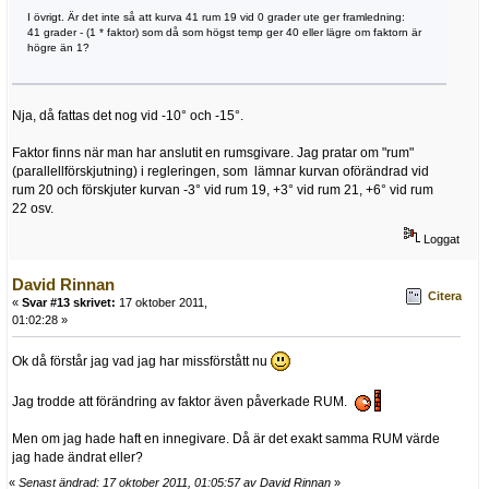
I övrigt. Är det inte så att kurva 41 rum 19 vid 0 grader ute ger framledning:
41 grader - (1 * faktor) som då som högst temp ger 40 eller lägre om faktorn är
högre än 1?
Nja, då fattas det nog vid -10° och -15°.
Faktor finns när man har anslutit en rumsgivare. Jag pratar om "rum"
(parallellförskjutning) i regleringen, som lämnar kurvan oförändrad vid
rum 20 och förskjuter kurvan -3° vid rum 19, +3° vid rum 21, +6° vid rum
22 osv.
Loggat
David Rinnan
Citera
«
Svar #13 skrivet:
17 oktober 2011,
01:02:28 »
Ok då förstår jag vad jag har missförstått nu
Jag trodde att förändring av faktor även påverkade RUM.
Men om jag hade haft en innegivare. Då är det exakt samma RUM värde
jag hade ändrat eller?
«
Senast ändrad: 17 oktober 2011, 01:05:57 av David Rinnan
»