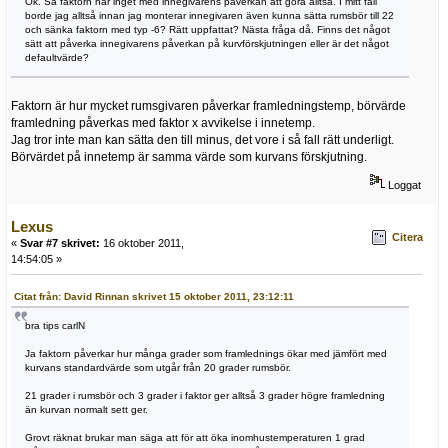
Ok. Så faktorn har inget med innegivarens påverkan att göra alltså. I mitt fall
borde jag alltså innan jag monterar innegivaren även kunna sätta rumsbör till 22
och sänka faktorn med typ -6? Rätt uppfattat? Nästa fråga då. Finns det något
sätt att påverka innegivarens påverkan på kurvförskjutningen eller är det något
defaultvärde?
Faktorn är hur mycket rumsgivaren påverkar framledningstemp, börvärde
framledning påverkas med faktor x avvikelse i innetemp.
Jag tror inte man kan sätta den till minus, det vore i så fall rätt underligt.
Börvärdet på innetemp är samma värde som kurvans förskjutning.
Loggat
Lexus
Citera
«
Svar #7 skrivet:
16 oktober 2011,
14:54:05 »
Citat från: David Rinnan skrivet 15 oktober 2011, 23:12:11
bra tips carlN
Ja faktorn påverkar hur många grader som framlednings ökar med jämfört med
kurvans standardvärde som utgår från 20 grader rumsbör.
21 grader i rumsbör och 3 grader i faktor ger alltså 3 grader högre framledning
än kurvan normalt sett ger.
Grovt räknat brukar man säga att för att öka inomhustemperaturen 1 grad