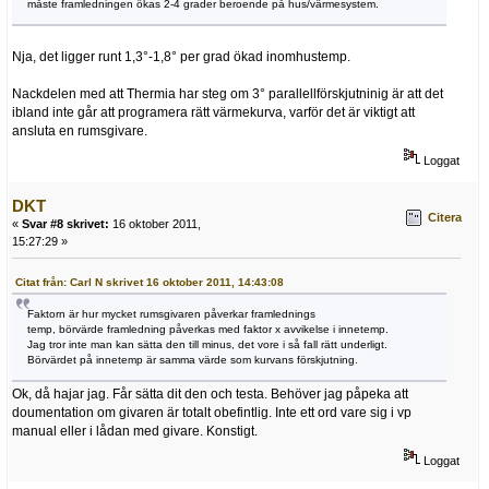
måste framledningen ökas 2-4 grader beroende på hus/värmesystem.
Nja, det ligger runt 1,3°-1,8° per grad ökad inomhustemp.
Nackdelen med att Thermia har steg om 3° parallellförskjutninig är att det
ibland inte går att programera rätt värmekurva, varför det är viktigt att
ansluta en rumsgivare.
Loggat
DKT
Citera
«
Svar #8 skrivet:
16 oktober 2011,
15:27:29 »
Citat från: Carl N skrivet 16 oktober 2011, 14:43:08
Faktorn är hur mycket rumsgivaren påverkar framlednings
temp, börvärde framledning påverkas med faktor x avvikelse i innetemp.
Jag tror inte man kan sätta den till minus, det vore i så fall rätt underligt.
Börvärdet på innetemp är samma värde som kurvans förskjutning.
Ok, då hajar jag. Får sätta dit den och testa. Behöver jag påpeka att
doumentation om givaren är totalt obefintlig. Inte ett ord vare sig i vp
manual eller i lådan med givare. Konstigt.
Loggat