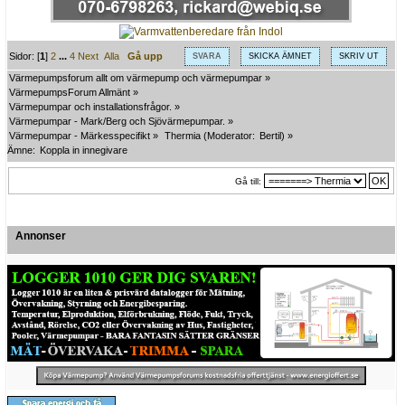
Sidor: [
1
]
2
...
4
Next
Alla
Gå upp
SVARA
SKICKA ÄMNET
SKRIV UT
Värmepumpsforum allt om värmepump och värmepumpar
»
VärmepumpsForum Allmänt
»
Värmepumpar och installationsfrågor.
»
Värmepumpar - Mark/Berg och Sjövärmepumpar.
»
Värmepumpar - Märkesspecifikt
»
Thermia
(Moderator:
Bertil
) »
Ämne:
Koppla in innegivare
Gå till:
Annonser