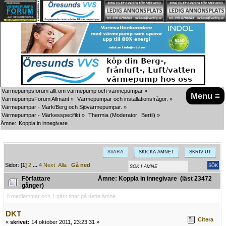
Värmepumpsforum allt om värmepump och värmepumpar
»
Menu ≡
VärmepumpsForum Allmänt
»
Värmepumpar och installationsfrågor.
»
Värmepumpar - Mark/Berg och Sjövärmepumpar.
»
Värmepumpar - Märkesspecifikt
»
Thermia
(Moderator:
Bertil
) »
Ämne:
Koppla in innegivare
SVARA
SKICKA ÄMNET
SKRIV UT
Sidor: [
1
]
2
...
4
Next
Alla
Gå ned
Författare
Ämne: Koppla in innegivare (läst 23472
gånger)
0 medlemmar och 1 gäst tittar på detta ämne.
DKT
Citera
«
skrivet:
14 oktober 2011, 23:23:31 »