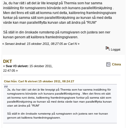
Ja, du har rätt i att det är lite knepigt på Thermia som har samma
inställning för rumsgivarens börvärde och kurvans parallellförskjutning .
Men det finns ett sätt att komma runt detta, kalibrering framledningsgivare
funkar på samma sätt som parallellförskjutning av kurvan så med detta
värde kan man parallellflytta kurvan utan att ändra på "RUM"
Så ställ in din önskade rumstemp på rumsgivaren och justera sen ner
kurvan genom att kalibrera framledningsgivaren.
«
Senast ändrad: 15 oktober 2011, 08:27:05 av Carl N
»
Loggat
DKT
Citera
«
Svar #3 skrivet:
15 oktober 2011,
22:47:05 »
Citat från: Carl N skrivet 15 oktober 2011, 08:24:27
Ja, du har rätt i att det är lite knepigt på Thermia som har samma inställning för
rumsgivarens börvärde och kurvans parallellförskjutning . Men det finns ett sätt
att komma runt detta, kalibrering framledningsgivare funkar på samma sätt som
parallellförskjutning av kurvan så med detta värde kan man parallellflytta kurvan
utan att ändra på "RUM"
Så ställ in din önskade rumstemp på rumsgivaren och justera sen ner kurvan
genom att kalibrera framledningsgivaren.