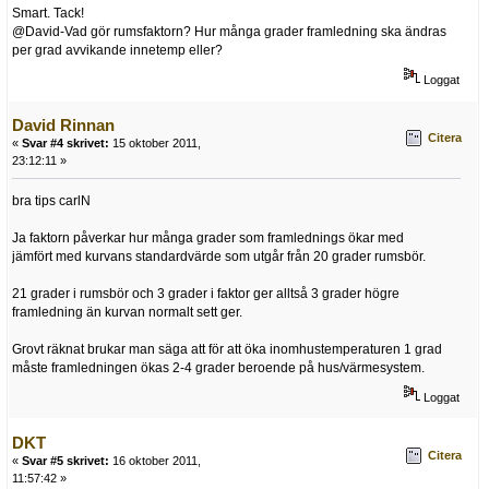
Smart. Tack!
@David-Vad gör rumsfaktorn? Hur många grader framledning ska ändras
per grad avvikande innetemp eller?
Loggat
David Rinnan
Citera
«
Svar #4 skrivet:
15 oktober 2011,
23:12:11 »
bra tips carlN
Ja faktorn påverkar hur många grader som framlednings ökar med
jämfört med kurvans standardvärde som utgår från 20 grader rumsbör.
21 grader i rumsbör och 3 grader i faktor ger alltså 3 grader högre
framledning än kurvan normalt sett ger.
Grovt räknat brukar man säga att för att öka inomhustemperaturen 1 grad
måste framledningen ökas 2-4 grader beroende på hus/värmesystem.
Loggat
DKT
Citera
«
Svar #5 skrivet:
16 oktober 2011,
11:57:42 »