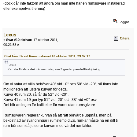
(dock går inte faktorn att ändra om man inte har en rumsgivare installerad
eller exempelvis thermiq)
Loggat
Lexus
Citera
«
Svar #10 skrivet:
17 oktober 2011,
00:21:58 »
Citat från: David Rinnan skrivet 16 oktober 2011, 23:37:17
Lexus
Kan du förklara det där med steg om 3 grader parallellförskjutning.
Om vi antar att villa behöver 40° vid ±0° och 50° vid -20°, så finns inte
möjligheten att justera kurvan för detta.
Kurva 40 rum 20, så får du 52° vid -20°.
Kurva 41 rum 19 ger typ 51° vid -20° och 38° vid ±0° osv.
Det blir antingen för kallt eller för varmt utan rumsgivare.
Rumsgivaren reglerar kurvan så att rätt börvärde uppnås, men på
bekostnad av svängningar i rumstemp d.v.s. rum-är måste ha en diff till
rum-bör som då justerar kurvan med värdet rumfaktor.