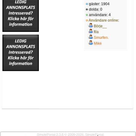
gäster: 1904
dolda: 0
användare: 4
Användare online
:
Börje__
fila
Smurfen.
Mike
SimplePortal 2.3.8 © 2008-2026, SimplePortal