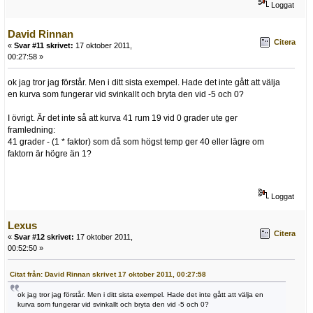
Loggat
David Rinnan
Citera
«
Svar #11 skrivet:
17 oktober 2011,
00:27:58 »
ok jag tror jag förstår. Men i ditt sista exempel. Hade det inte gått att välja
en kurva som fungerar vid svinkallt och bryta den vid -5 och 0?
I övrigt. Är det inte så att kurva 41 rum 19 vid 0 grader ute ger
framledning:
41 grader - (1 * faktor) som då som högst temp ger 40 eller lägre om
faktorn är högre än 1?
Loggat
Lexus
Citera
«
Svar #12 skrivet:
17 oktober 2011,
00:52:50 »
Citat från: David Rinnan skrivet 17 oktober 2011, 00:27:58
ok jag tror jag förstår. Men i ditt sista exempel. Hade det inte gått att välja en
kurva som fungerar vid svinkallt och bryta den vid -5 och 0?