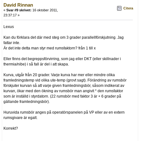
David Rinnan
Citera
«
Svar #9 skrivet:
16 oktober 2011,
23:37:17 »
Lexus
Kan du förklara det där med steg om 3 grader parallellförskjutning. Jag
fattar inte.
Är det inte detta man styr med rumsfaktorn? från 1 till x
Eller finns det begreppsförvirring, som jag eller DKT (eller skillnader i
thermia/nibe) i så fall är del i att skapa.
Kurva, utgår från 20 grader. Varje kurva har mer eller mindre olika
framledningstemp vid olika ute-temp (grovt sagt). Förändring av rumsbör
förskjuter kurvan så att varje given framledningsbör, såsom indikerat av
kurvan, ökar med den ökning av rumsbör man angivit * den rumsfaktor
som är inställd i styrdatorn. (22 rumsbör med faktor 3 är + 6 grader på
gällande framledningsbör).
Huruvida rumsbör anges på operatörspanelen på VP eller av en extern
rumsgivare är egalt.
Korrekt?