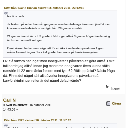
Citat från: David Rinnan skrivet 15 oktober 2011, 23:12:11
bra tips carlN
Ja faktorn påverkar hur många grader som framlednings ökar med jämfört med
kurvans standardvärde som utgår från 20 grader rumsbör.
21 grader i rumsbör och 3 grader i faktor ger alltså 3 grader högre framledning
än kurvan normalt sett ger.
Grovt räknat brukar man säga att för att öka inomhustemperaturen 1 grad
måste framledningen ökas 2-4 grader beroende på hus/värmesystem.
Ok. Så faktorn har inget med innegivarens påverkan att göra alltså. I mitt
fall borde jag alltså innan jag monterar innegivaren även kunna sätta
rumsbör till 22 och sänka faktorn med typ -6? Rätt uppfattat? Nästa fråga
då. Finns det något sätt att påverka innegivarens påverkan på
kurvförskjutningen eller är det något defaultvärde?
Loggat
Carl N
Citera
«
Svar #6 skrivet:
16 oktober 2011,
14:43:08 »
Citat från: DKT skrivet 16 oktober 2011, 11:57:42