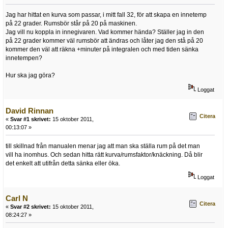
Jag har hittat en kurva som passar, i mitt fall 32, för att skapa en innetemp
på 22 grader. Rumsbör står på 20 på maskinen.
Jag vill nu koppla in innegivaren. Vad kommer hända? Ställer jag in den
på 22 grader kommer väl rumsbör att ändras och låter jag den stå på 20
kommer den väl att räkna +minuter på integralen och med tiden sänka
innetempen?
Hur ska jag göra?
Loggat
David Rinnan
Citera
«
Svar #1 skrivet:
15 oktober 2011,
00:13:07 »
till skillnad från manualen menar jag att man ska ställa rum på det man
vill ha inomhus. Och sedan hitta rätt kurva/rumsfaktor/knäckning. Då blir
det enkelt att utifrån detta sänka eller öka.
Loggat
Carl N
Citera
«
Svar #2 skrivet:
15 oktober 2011,
08:24:27 »