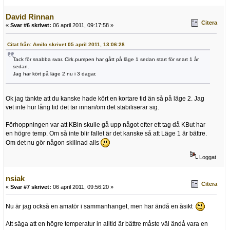
David Rinnan
Citera
«
Svar #6 skrivet:
06 april 2011, 09:17:58 »
Citat från: Amilo skrivet 05 april 2011, 13:06:28
Tack för snabba svar. Cirk.pumpen har gått på läge 1 sedan start för snart 1 år
sedan.
Jag har kört på läge 2 nu i 3 dagar.
Ok jag tänkte att du kanske hade kört en kortare tid än så på läge 2. Jag
vet inte hur lång tid det tar innan/om det stabiliserar sig.
Förhoppningen var att KBin skulle gå upp något efter ett tag då KBut har
en högre temp. Om så inte blir fallet är det kanske så att Läge 1 är bättre.
Om det nu gör någon skillnad alls
Loggat
nsiak
Citera
«
Svar #7 skrivet:
06 april 2011, 09:56:20 »
Nu är jag också en amatör i sammanhanget, men har ändå en åsikt
Att säga att en högre temperatur in alltid är bättre måste väl ändå vara en