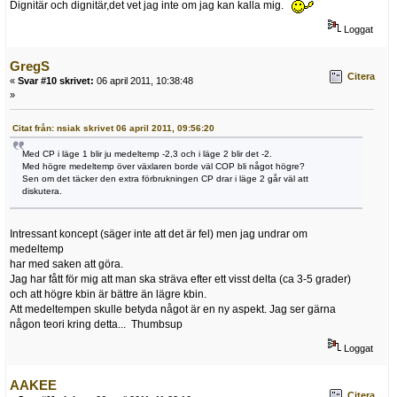
Dignitär och dignitär,det vet jag inte om jag kan kalla mig.
Loggat
GregS
Citera
«
Svar #10 skrivet:
06 april 2011, 10:38:48
»
Citat från: nsiak skrivet 06 april 2011, 09:56:20
Med CP i läge 1 blir ju medeltemp -2,3 och i läge 2 blir det -2.
Med högre medeltemp över växlaren borde väl COP bli något högre?
Sen om det täcker den extra förbrukningen CP drar i läge 2 går väl att
diskutera.
Intressant koncept (säger inte att det är fel) men jag undrar om
medeltemp
har med saken att göra.
Jag har fått för mig att man ska sträva efter ett visst delta (ca 3-5 grader)
och att högre kbin är bättre än lägre kbin.
Att medeltempen skulle betyda något är en ny aspekt. Jag ser gärna
någon teori kring detta... Thumbsup
Loggat
AAKEE
Citera