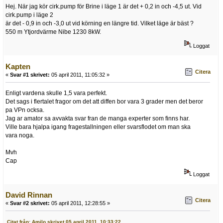
Hej. När jag kör cirk.pump för Brine i läge 1 är det + 0,2 in och -4,5 ut. Vid
cirk.pump i läge 2
är det - 0,9 in och -3,0 ut vid körning en längre tid. Vilket läge är bäst ?
550 m Ytjordvärme Nibe 1230 8kW.
Loggat
Kapten
Citera
«
Svar #1 skrivet:
05 april 2011, 11:05:32 »
Enligt vardena skulle 1,5 vara perfekt.
Det sags i flertalet fragor om det att diffen bor vara 3 grader men det beror
pa VPn ocksa.
Jag ar amator sa avvakta svar fran de manga experter som finns har.
Ville bara hjalpa igang fragestallningen eller svarsflodet om man ska
vara noga.
Mvh
Cap
Loggat
David Rinnan
Citera
«
Svar #2 skrivet:
05 april 2011, 12:28:55 »
Citat från: Amilo skrivet 05 april 2011, 10:33:22