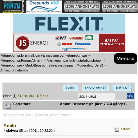
Värmepumpsforum allt om värmepump och värmepumpar
»
Menu ≡
VärmepumpsForum Allmänt
»
Värmepumpar och installationsfrågor.
»
Värmepumpar - Mark/Berg och Sjövärmepumpar.
(Moderator:
Bertil
) »
Ämne:
Brinetemp?
SVARA
SKICKA ÄMNET
SKRIV UT
Sidor: [
1
]
2
Next
Alla
Gå ned
Författare
Ämne: Brinetemp? (läst 7374 gånger)
0 medlemmar och 1 gäst tittar på detta ämne.
Amilo
Citera
«
skrivet:
05 april 2011, 10:33:22 »