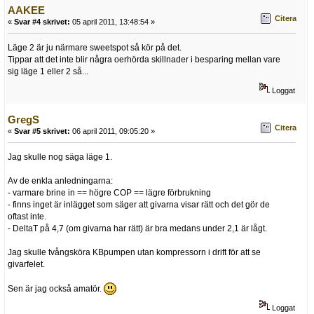
AAKEE
Citera
«
Svar #4 skrivet:
05 april 2011, 13:48:54 »
Läge 2 är ju närmare sweetspot så kör på det.
Tippar att det inte blir några oerhörda skillnader i besparing mellan vare
sig läge 1 eller 2 så...
Loggat
GregS
Citera
«
Svar #5 skrivet:
06 april 2011, 09:05:20 »
Jag skulle nog säga läge 1.
Av de enkla anledningarna:
- varmare brine in == högre COP == lägre förbrukning
- finns inget är inlägget som säger att givarna visar rätt och det gör de
oftast inte.
- DeltaT på 4,7 (om givarna har rätt) är bra medans under 2,1 är lågt.
Jag skulle tvångsköra KBpumpen utan kompressorn i drift för att se
givarfelet.
Sen är jag också amatör.
Loggat