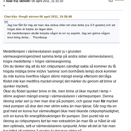
«
Svar #11 skrivet:
06 april 2011, 11:32:10
»
Citat från: GregS skrivet 06 april 2011, 10:38:48
Jag har fått för mig att man ska sträva efter ett visst delta (ca 3-5 grader) och att
högre kbin är bättre än lägre kbin.
Att medeltempen skulle betyda något är en ny aspekt. Jag ser gärna någon
teori kring detta... Thumbsup
Medeltempen i värmeväxlaren avgör ju i grunden
värmeavgivningen(med samma temp på andra sidan värmeväxlaren),
högre medeltemp = högre värmeavgivning.
Om du tänker dig att du kör cirkpumpen oändligt sakta så kommer du få
högsta möjliga brine in(dvs 'samma' som borrhålets temp) dock kommer
du inte kunna överföra någon större mängd energi eftersom det låga
flödet inte kan medföra mycket energi( det märker du genom att brine ut
sjunker mycket).
Ökar du flödet sjunker brine in lite, men brine ut ökar mycket i temp =
större avgiven mängd energi i värmeväxlaren i värmepumpen. Denna
ökning avtar sen ju mer man drar på pumpen, och gasar man
för
mycket
med pumpen så drar den mer ström extra än man tjänar. Går nog rita en
graf med en kurva hur värmeuttaget ökar med ökande cirkpumphastighet,
och en kurva för energiföbrukningen för pumpen. Den punkt när en
ökning av cirkpumpens fart tar mer extraström än man får ur hålet är väl
den optimala, sett ur värmeväxlarens synpunkt. Antar att det är här man