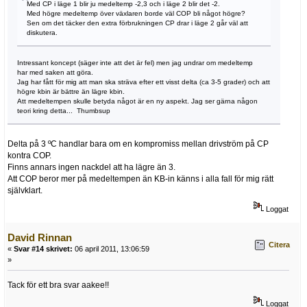
Med CP i läge 1 blir ju medeltemp -2,3 och i läge 2 blir det -2.
Med högre medeltemp över växlaren borde väl COP bli något högre?
Sen om det täcker den extra förbrukningen CP drar i läge 2 går väl att
diskutera.
Intressant koncept (säger inte att det är fel) men jag undrar om medeltemp
har med saken att göra.
Jag har fått för mig att man ska sträva efter ett visst delta (ca 3-5 grader) och att
högre kbin är bättre än lägre kbin.
Att medeltempen skulle betyda något är en ny aspekt. Jag ser gärna någon
teori kring detta... Thumbsup
Delta på 3 ºC handlar bara om en kompromiss mellan drivström på CP
kontra COP.
Finns annars ingen nackdel att ha lägre än 3.
Att COP beror mer på medeltempen än KB-in känns i alla fall för mig rätt
självklart.
Loggat
David Rinnan
Citera
«
Svar #14 skrivet:
06 april 2011, 13:06:59
»
Tack för ett bra svar aakee!!
Loggat