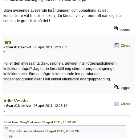
har hittat att omkring 3 grader är det man siktar på.
Biten avseende avseende förångningen och upmätning av det
kompiclerar väl till det lite extra, där lämnar vi över ordet till nån dignitär
som hade grundkoll på det !
Loggat
lars
Citera
«
Svar #12 skrivet:
06 april 2011, 12:03:33
»
Följer den intressanta diskussionen. Betyder inte flödeshastigheten i
kollektorn något? Jag hade föreställt mig större energiupptagning i
kollektorn och därmed högre inkommande temperatur när
flödeshastigheten ökar. Helt enkelt effektivare energiupptagning.
Loggat
Ville Vessla
Citera
«
Svar #13 skrivet:
06 april 2011, 12:16:14
»
Citat från: GregS skrivet 06 april 2011, 10:38:48
Citat från: nsiak skrivet 06 april 2011, 09:56:20