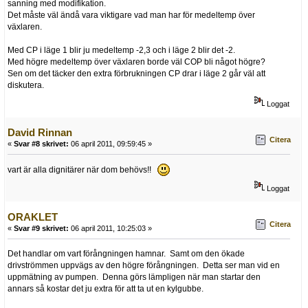
sanning med modifikation.
Det måste väl ändå vara viktigare vad man har för medeltemp över
växlaren.
Med CP i läge 1 blir ju medeltemp -2,3 och i läge 2 blir det -2.
Med högre medeltemp över växlaren borde väl COP bli något högre?
Sen om det täcker den extra förbrukningen CP drar i läge 2 går väl att
diskutera.
Loggat
David Rinnan
Citera
«
Svar #8 skrivet:
06 april 2011, 09:59:45 »
vart är alla dignitärer när dom behövs!!
Loggat
ORAKLET
Citera
«
Svar #9 skrivet:
06 april 2011, 10:25:03 »
Det handlar om vart förångningen hamnar. Samt om den ökade
drivströmmen uppvägs av den högre förångningen. Detta ser man vid en
uppmätning av pumpen. Denna görs lämpligen när man startar den
annars så kostar det ju extra för att ta ut en kylgubbe.