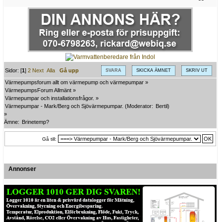
Sidor: [
1
]
2
Next
Alla
Gå upp
SVARA
SKICKA ÄMNET
SKRIV UT
Värmepumpsforum allt om värmepump och värmepumpar
»
VärmepumpsForum Allmänt
»
Värmepumpar och installationsfrågor.
»
Värmepumpar - Mark/Berg och Sjövärmepumpar.
(Moderator:
Bertil
)
»
Ämne:
Brinetemp?
Gå till:
Annonser