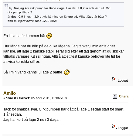
Hej. När jag kör cirk.pump för Brine i läge 1 är det + 0,2 in och -4,5 ut. Vid
cirk.pump i läge 2
är det - 0,9 in och -3,0 ut vid körning en längre tid. Vilket läge är bäst ?
550 m Ytjordvärme Nibe 1230 8kW.
En till amatör kommer här
Hur länge har du kört på de olika lägena. Jag tänker, i min enfaldhet
kanske, att läge 2 kanske stabiliserar sig efter ett tag genom att du skickar
tillbaks varmare KB i slingan. Alltså att ett test kanske behöver lite tid för
att visa korrekta siffror.
Så i min värld känns ju läge 2 bättre
Loggat
Amilo
Citera
«
Svar #3 skrivet:
05 april 2011, 13:06:28 »
Tack för snabba svar. Cirk.pumpen har gått på läge 1 sedan start för snart
1 år sedan.
Jag har kört på läge 2 nu i 3 dagar.
Loggat