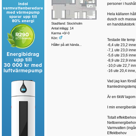
personer i hushåll
Hela källaren hål
dusch och massage
Stad/land: Stockholm
en handdukstork i
Antal inlägg: 14
Karma +0/-0
Kön:
Testade lite temp 
Håller på att hända...
-6,4 ute 23,2 inn
-7,1 ute 23,0 inn
-5,6 ute 23,6 inn
-8,9 ute 22,9 inn
-10,0 ute 22,7 in
-16 ute 20,4 inne
Vad jag kan först
framledningstempe
Är en 6kW lagom 
I min energiberäk
Totalt effektbe
Nettoenergibehov
Varmvatten (i
Effektbe