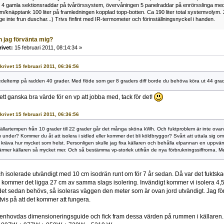
 4 gamla sektionsraddar på tvårörssystem, övervåningen 5 panelraddar på enrörsslinga med
ym/knäpptank 100 liter på framledningen kopplad topp-botten. Ca 190 liter total systemvolym. 
änge inte frun duschar...) Trivs finfint med IR-termometer och förinställningsnyckel i handen.
n jag förvänta mig?
rivet:
15 februari 2011, 08:14:34 »
skrivet 15 februari 2011, 06:36:56
edeltemp på radden 40 grader. Med flöde som ger 8 graders diff borde du behöva köra ut 44 grad
ett ganska bra värde för en vp att jobba med, tack för det!
skrivet 15 februari 2011, 06:36:56
llartempen från 10 grader till 22 grader går det många sköna kWh. Och fuktproblem är inte ovanli
u under? Kommer du åt att isolera i sidled eller kommer det bli köldbryggor? Svårt att uttala sig o
 kräva hur mycket som helst. Personligen skulle jag fixa källaren och behålla elpannan en uppvärm
rmer källaren så mycket mer. Och så bestämma vp-storlek utifrån de nya förbrukningssiffrorna. Me
 isolerade utvändigt med 10 cm isodrän runt om för 7 år sedan. Då var det fuktskado
kommer det ligga 27 cm av samma slags isolering. Invändigt kommer vi isolera 4,5
et sedan behövs, så isoleras väggen den meter som är ovan jord utvändigt. Jag för
is på att det kommer att fungera.
Lenhovdas dimensioneringsguide och fick fram dessa värden på rummen i källaren.