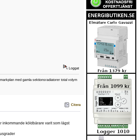
Loggat
å markplan med gamla sektionsradiatorer total volym
Citera
ar inkommande köldbärare varit som lägst
lusgrader