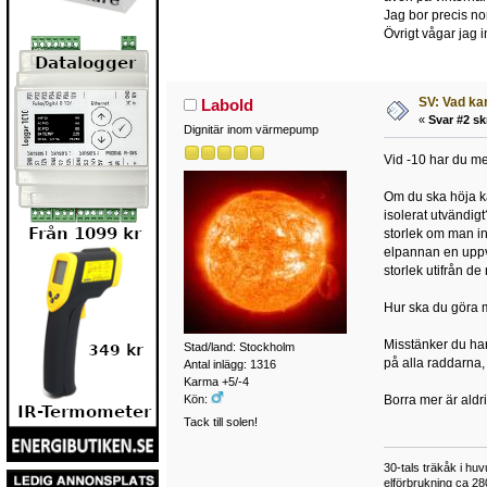
Jag bor precis n
Övrigt vågar jag 
SV: Vad ka
Labold
«
Svar #2 sk
Dignitär inom värmepump
Vid -10 har du me
Om du ska höja kä
isolerat utvändig
storlek om man in
elpannan en uppvä
storlek utifrån de
Hur ska du göra 
Misstänker du har 
Stad/land: Stockholm
på alla raddarna, 
Antal inlägg: 1316
Karma +5/-4
Kön:
Borra mer är aldrig
Tack till solen!
30-tals träkåk i hu
elförbrukning ca 28