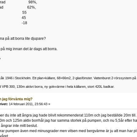
ningsgrad 98%,
ningsgrad 62%,
l. 55
r 45
 -18
na på att borra lite djupare?
på mig innan det är dags att borra.
?
åkåk 1946 i Stockholm. Ett plan+källare, 68+66m2, 2-glasfönster. Vattenburet 2-rörssystem p
PB 300, 130m aktivt borra, ny golvvärme i hela källaren, stort 420L badkar.
n jag förvänta mig?
rivet:
14 februari 2011, 23:56:43 »
 du inte att ångra jag hade blivit rekommenderat 110m och jag beställde 20m till.
30m och 125m aktiv borrhål jag har samma storlek på pumpen, och nu 5,5år efter h
 ångrar inte mitt beslut.
erar pumpen även med minusgrader men vitsen med bergvärme är ju att man har p
våret.