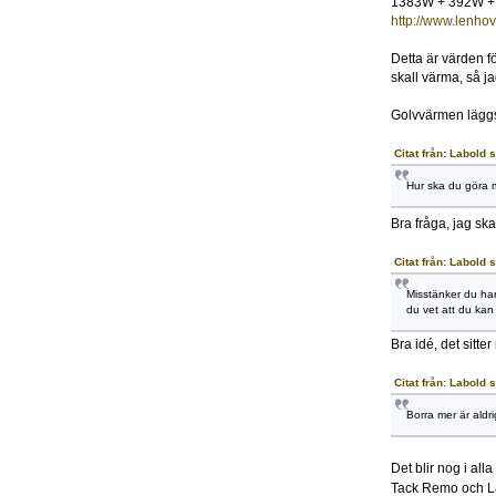
1383W + 392W +
http://www.lenho
Detta är värden f
skall värma, så ja
Golvvärmen läggs 
Citat från: Labold 
Hur ska du göra 
Bra fråga, jag ska
Citat från: Labold 
Misstänker du har 
du vet att du kan 
Bra idé, det sitte
Citat från: Labold 
Borra mer är aldrig
Det blir nog i alla
Tack Remo och La