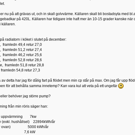
et.
ler nu på att grävas ut, och in skall golvvärme. Källaren skall bli bostadsyta med b
badkar på 420L. Källaren har tidigare inte haft mer än 10-15 grader kanske när det
 källaren.
på radiatorn i köket i slutet på december:
e, framledn 49,4 retur 27,0
e, framledn 51,2 retur 27,4
e, framledn 46,2 retur 25,6
e, framledn 52,8 retur 28,6
ne, framledn 51,8 retur 28,8
, framledn 54,8 retur 27,3
å av detta har jag för dålig fart på flödet men min cp står på max. Om jag får upp fl
n för att behålla samma innetemp? Kan vara kul att veta på ett ungefär
eller behöver jag större pump?
ning från min röris säger han:
hov uppvärmning 7kw
 (exkl. hushållsel) 22894kWh/år
ngår ovan) 5000 kWh/år
hov 7,6 kW