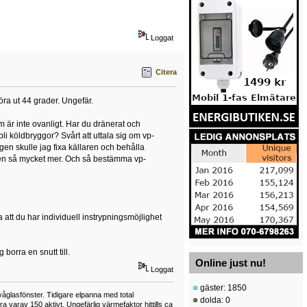
Loggat
Citera
ra ut 44 grader. Ungefär.
 är inte ovanligt. Har du dränerat och
li köldbryggor? Svårt att uttala sig om vp-
gen skulle jag fixa källaren och behålla
ren så mycket mer. Och så bestämma vp-
a att du har individuell instrypningsmöjlighet
 borra en snutt till.
Online just nu!
Loggat
gäster: 1850
våglasfönster. Tidigare elpanna med total
dolda: 0
varav 150 aktivt. Ungefärlig värmefaktor hittills ca