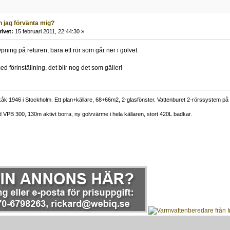
n jag förvänta mig?
rivet:
15 februari 2011, 22:44:30 »
pning på returen, bara ett rör som går ner i golvet.
d förinställning, det blir nog det som gäller!
åkåk 1946 i Stockholm. Ett plan+källare, 68+66m2, 2-glasfönster. Vattenburet 2-rörssystem p
PB 300, 130m aktivt borra, ny golvvärme i hela källaren, stort 420L badkar.