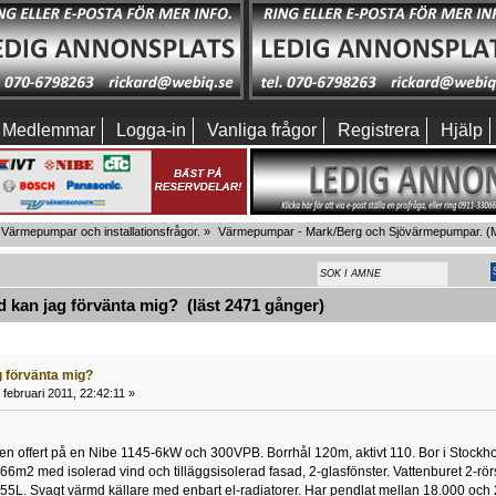
Medlemmar
Logga-in
Vanliga frågor
Registrera
Hjälp
Värmepumpar och installationsfrågor.
»
Värmepumpar - Mark/Berg och Sjövärmepumpar.
(M
kan jag förvänta mig? (läst 2471 gånger)
g förvänta mig?
februari 2011, 22:42:11 »
l en offert på en Nibe 1145-6kW och 300VPB. Borrhål 120m, aktivt 110. Bor i Stockhol
66m2 med isolerad vind och tilläggsisolerad fasad, 2-glasfönster. Vattenburet 2-r
-55L. Svagt värmd källare med enbart el-radiatorer. Har pendlat mellan 18.000 och 