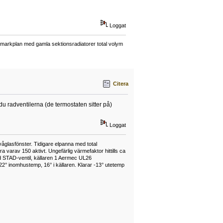
Loggat
å markplan med gamla sektionsradiatorer total volym
Citera
du radventilerna (de termostaten sitter på)
Loggat
våglasfönster. Tidigare elpanna med total
varav 150 aktivt. Ungefärlig värmefaktor hittills ca
 STAD-ventil, källaren 1 Aermec UL26
22° inomhustemp, 16° i källaren. Klarar -13° utetemp