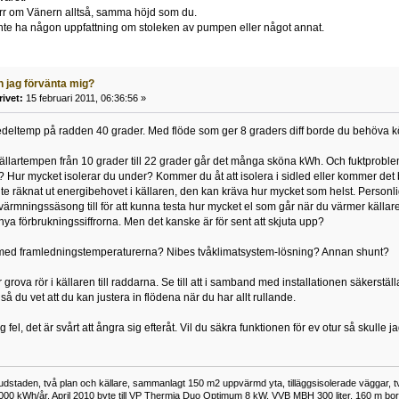
orr om Vänern alltså, samma höjd som du.
inte ha någon uppfattning om stoleken av pumpen eller något annat.
n jag förvänta mig?
rivet:
15 februari 2011, 06:36:56 »
deltemp på radden 40 grader. Med flöde som ger 8 graders diff borde du behöva kö
llartempen från 10 grader till 22 grader går det många sköna kWh. Och fuktproblem
t? Hur mycket isolerar du under? Kommer du åt att isolera i sidled eller kommer det b
te räknat ut energibehovet i källaren, den kan kräva hur mycket som helst. Personli
rmningssäsong till för att kunna testa hur mycket el som går när du värmer källa
 nya förbrukningssiffrorna. Men det kanske är för sent att skjuta upp?
med framledningstemperaturerna? Nibes tvåklimatsystem-lösning? Annan shunt?
grova rör i källaren till raddarna. Se till att i samband med installationen säkerställ
så du vet att du kan justera in flödena när du har allt rullande.
 fel, det är svårt att ångra sig efteråt. Vil du säkra funktionen för ev otur så skulle jag
vudstaden, två plan och källare, sammanlagt 150 m2 uppvärmd yta, tilläggsisolerade väggar, t
000 kWh/år. April 2010 byte till VP Thermia Duo Optimum 8 kW, VVB MBH 300 liter, 160 m borra 