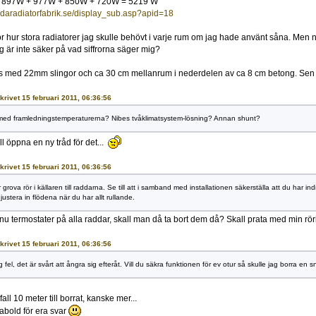
 897W + 977W + 850W + 720W = 5219 W
vdaradiatorfabrik.se/display_sub.asp?apid=18
ör hur stora radiatorer jag skulle behövt i varje rum om jag hade använt såna. Me
g är inte säker på vad siffrorna säger mig?
med 22mm slingor och ca 30 cm mellanrum i nederdelen av ca 8 cm betong. Sen blir
skrivet 15 februari 2011, 06:36:56
med framledningstemperaturerna? Nibes tvåklimatsystem-lösning? Annan shunt?
ll öppna en ny tråd för det...
skrivet 15 februari 2011, 06:36:56
grova rör i källaren till raddarna. Se till att i samband med installationen säkerställa att du har in
justera in flödena när du har allt rullande.
r nu termostater på alla raddar, skall man då ta bort dem då? Skall prata med min rör
skrivet 15 februari 2011, 06:36:56
 fel, det är svårt att ångra sig efteråt. Vill du säkra funktionen för ev otur så skulle jag borra en snut
 fall 10 meter till borrat, kanske mer...
bold för era svar