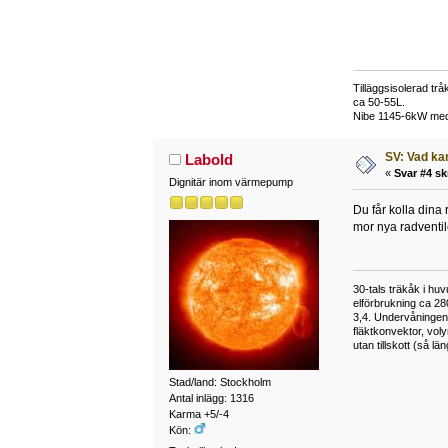
Tilläggsisolerad tr
ca 50-55L.
Nibe 1145-6kW med V
SV: Vad ka
Labold
«
Svar #4 sk
Dignitär inom värmepump
Du får kolla dina
mor nya radventil
30-tals träkåk i hu
elförbrukning ca 28
3,4. Undervåningen
fläktkonvektor, vol
utan tillskott (så l
Stad/land: Stockholm
Antal inlägg: 1316
Karma +5/-4
Kön: