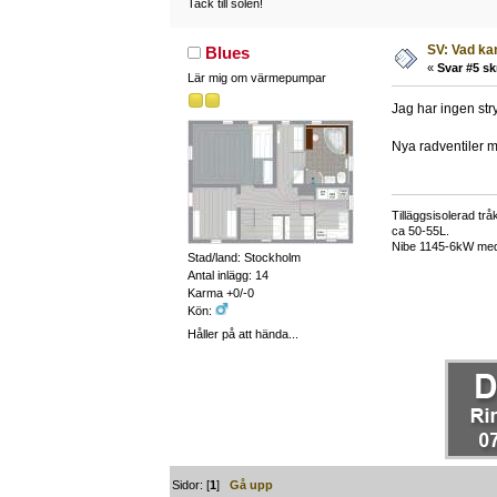
Tack till solen!
SV: Vad ka
Blues
«
Svar #5 sk
Lär mig om värmepumpar
Jag har ingen stry
Nya radventiler me
Tilläggsisolerad tr
ca 50-55L.
Nibe 1145-6kW med V
Stad/land: Stockholm
Antal inlägg: 14
Karma +0/-0
Kön:
Håller på att hända...
Sidor: [
1
]
Gå upp