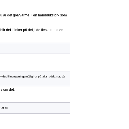
n nu är det golvvärme + en handdukstork som
 det klinker på det, i de flesta rummen.
dividuell instrypningsmöjlighet på alla raddarna, så
is om det.
t till.