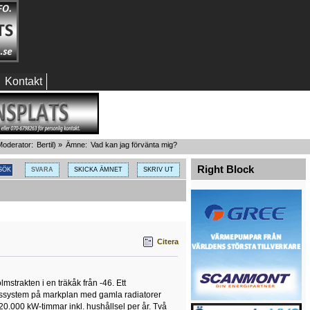
Kontakt
oderator:
Bertil
) »
Ämne:
Vad kan jag förvänta mig?
Right Block
SVARA
SKICKA ÄMNET
SKRIV UT
Citera
mstrakten i en träkåk från -46. Ett
örssystem på markplan med gamla radiatorer
20.000 kW-timmar inkl. hushållsel per år. Två