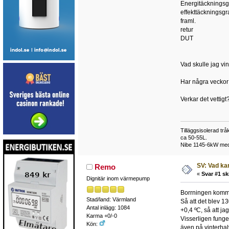
Energitäck
effekttäck
fram
retu
DUT
Vad skulle jag vin
Har några veckor 
Verkar det vettigt
Tilläggsisolerad tr
ca 50-55L.
Nibe 1145-6kW med V
SV: Vad ka
Remo
«
Svar #1 sk
Dignitär inom värmepump
Borrningen kommer
Stad/land: Värmland
Så att det blev 1
Antal inlägg: 1084
+0,4 ºC, så att jag
Karma +0/-0
Visserligen fung
Kön:
även på vinterhal