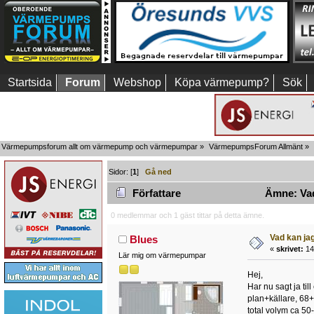
Startsida
Forum
Webshop
Köpa värmepump?
Sök
Värmepumpsforum allt om värmepump och värmepumpar
»
VärmepumpsForum Allmänt
»
Sidor: [
1
]
Gå ned
Författare
Ämne: Vad 
0 medlemmar och 1 gäst tittar på detta ämne.
Vad kan ja
Blues
«
skrivet:
14 
Lär mig om värmepumpar
Hej,
Har nu sagt ja til
plan+källare, 68+
total volym ca 50