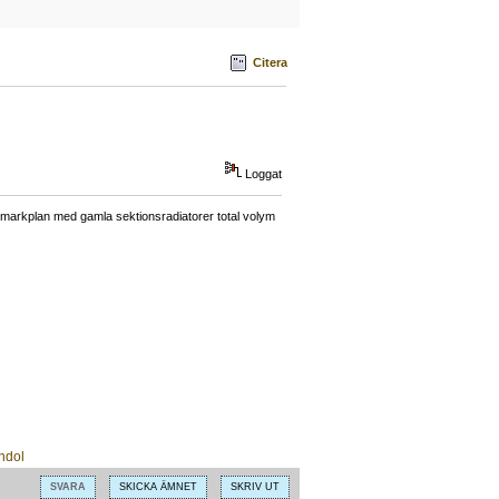
Citera
Loggat
å markplan med gamla sektionsradiatorer total volym
SVARA
SKICKA ÄMNET
SKRIV UT