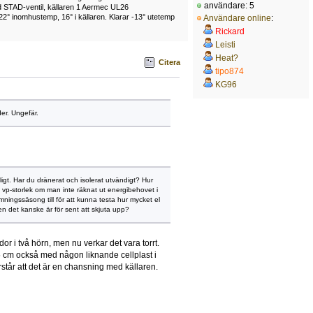
användare: 5
 STAD-ventil, källaren 1 Aermec UL26
22° inomhustemp, 16° i källaren. Klarar -13° utetemp
Användare online
:
Rickard
Leisti
Heat?
Citera
tipo874
KG96
er. Ungefär.
gt. Har du dränerat och isolerat utvändigt? Hur
m vp-storlek om man inte räknat ut energibehovet i
ningssäsong till för att kunna testa hur mycket el
n det kanske är för sent att skjuta upp?
r i två hörn, men nu verkar det vara torrt.
 cm också med någon liknande cellplast i
står att det är en chansning med källaren.