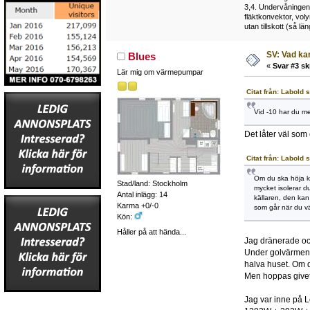
3,4. Undervåningen
fläktkonvektor, vol
utan tillskott (så l
SV: Vad ka
Blues
«
Svar #3 sk
Lär mig om värmepumpar
Citat från: Labold 
Vid -10 har du m
Det låter väl som 
Citat från: Labold 
Om du ska höja kä
Stad/land: Stockholm
mycket isolerar d
Antal inlägg: 14
källaren, den kan
Karma +0/-0
som går när du vä
Kön:
Håller på att hända...
Jag dränerade och
Under golvärmen 
halva huset. Om d
Men hoppas givetv
Jag var inne på 