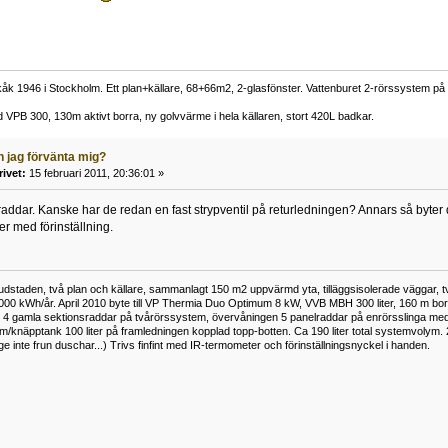
åkåk 1946 i Stockholm. Ett plan+källare, 68+66m2, 2-glasfönster. Vattenburet 2-rörssystem p
PB 300, 130m aktivt borra, ny golvvärme i hela källaren, stort 420L badkar.
n jag förvänta mig?
rivet:
15 februari 2011, 20:36:01 »
 raddar. Kanske har de redan en fast strypventil på returledningen? Annars så byter 
er med förinställning.
vudstaden, två plan och källare, sammanlagt 150 m2 uppvärmd yta, tilläggsisolerade väggar, t
000 kWh/år. April 2010 byte till VP Thermia Duo Optimum 8 kW, VVB MBH 300 liter, 160 m borra 
 4 gamla sektionsraddar på tvårörssystem, övervåningen 5 panelraddar på enrörsslinga med
ym/knäpptank 100 liter på framledningen kopplad topp-botten. Ca 190 liter total systemvolym. 
änge inte frun duschar...) Trivs finfint med IR-termometer och förinställningsnyckel i handen.