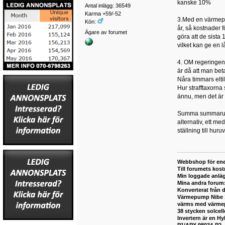
kanske 10%
Antal inlägg: 36549
Karma +59/-52
3.Med en värmepu
Kön:
år, så kostnader f
Ägare av forumet
göra att de sista 
vilket kan ge en 
4. OM regeringen 
är då att man bet
Nåra timmars eltil
Hur strafftaxorna 
ännu, men det är n
Summa summarum ka
alternativ, ett m
ställning till hur
Webbshop för ene
Till forumets kost
Min loggade anlä
Mina andra forum
Konverterat från 
Värmepump Nibe 12
värms med värmepu
38 stycken solcel
Invertern är en H
P1/APX 98034-P2