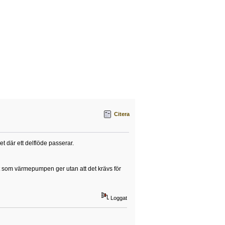
Citera
et där ett delflöde passerar.
kt som värmepumpen ger utan att det krävs för
Loggat