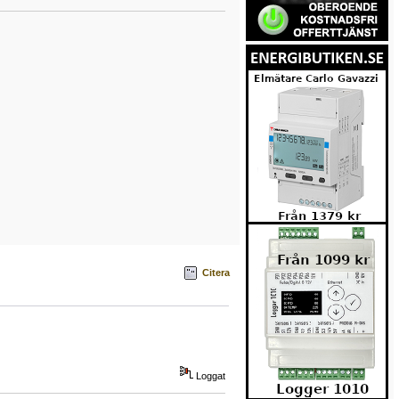
Citera
Loggat