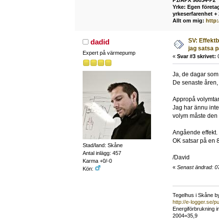
Yrke: Egen företag
yrkeserfarenhet +
Allt om mig:
http
SV: Effekt
dadid
jag satsa 
Expert på värmepump
«
Svar #3 skrivet:
0
Ja, de dagar som 
De senaste åren, 
Appropå volymta
Jag har ännu inte
volym måste den v
Angående effekt.
OK satsar på en 8
Stad/land: Skåne
Antal inlägg: 457
/David
Karma +0/-0
«
Senast ändrad: 07
Kön:
Tegelhus i Skåne by
http://e-logger.se
Energiförbrukning i
2004=35,9