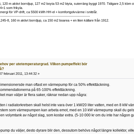
 120 m aktivt borrdjup, 127 m2 boyta 53 m2 biyta, suterräng byggt 1970. Tidigare 2,5 kbm olj
34+1 som frikyla.
nergi för VP-drift, ca 5500 kWh HH-el + komfortgolvvärme i snitt/år.
----------------------------------------------------------------------------
1245-8, 160 m aktivt borrdjup, ca 150 m2 boarea + en liten källare från 1912.
behov per utetemperaturgrad. Vilken pumpeffekt bör
på?
7 februari 2011, 13:44:32 »
dimensionersde man oftast en värmepump för ca 50% effekttäckning.
rekommendationerna på 65-100% effekttäckning.
ket man väljer är flera saker, räknar nedan upp några:
vatten i radiatorkretsen skall helst inte vara över 1 kW/20 liter vatten, med en 8 kW 
tt system som värmepumpen kan arbeta emot, med en 10 kW värmepump skall du gelst h
en volymtank av något slag, som kostar extra. (5-10 000 kr om du inte har någon 
epump du väljer, desto dyrare blir den, dessutom behövs något längre kollektor, vil