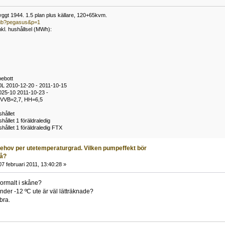
ggt 1944. 1.5 plan plus källare, 120+65kvm.
/pub?pegasus&p=1
nkl. hushållsel (MWh):
bebott
L 2010-12-20 - 2011-10-15
025-10 2011-10-23 -
 VVB=2,7, HH=6,5
shållet
hållet 1 föräldraledig
shållet 1 föräldraledig FTX
behov per utetemperaturgrad. Vilken pumpeffekt bör
på?
7 februari 2011, 13:40:28 »
 normalt i skåne?
nder -12 ºC ute är väl lätträknade?
bra.