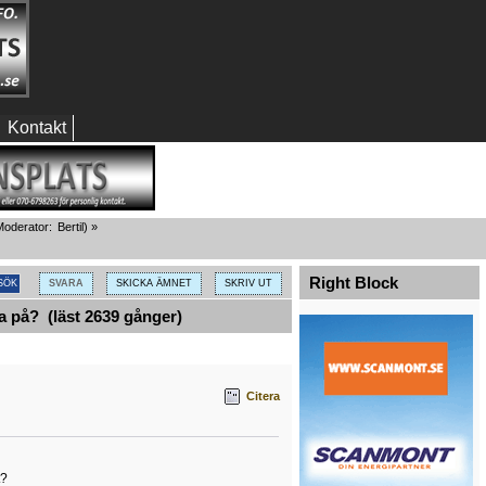
Kontakt
oderator:
Bertil
) »
Right Block
SVARA
SKICKA ÄMNET
SKRIV UT
a på? (läst 2639 gånger)
Citera
t?