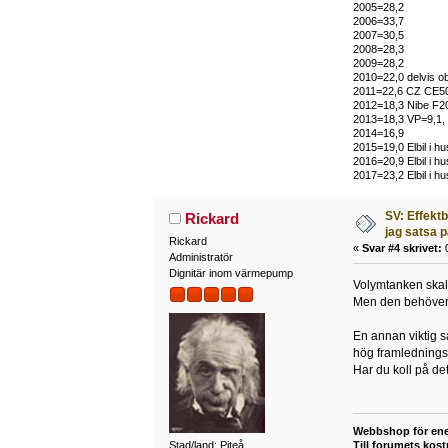
2005=28,2
2006=33,7
2007=30,5
2008=28,3
2009=28,2
2010=22,0 delvis o
2011=22,6 CZ CE50
2012=18,3 Nibe F2
2013=18,3 VP=9,1,
2014=16,9
2015=19,0 Elbil i hu
2016=20,9 Elbil i hus
2017=23,2 Elbil i hu
SV: Effekt
Rickard
jag satsa 
Rickard
«
Svar #4 skrivet:
0
Administratör
Dignitär inom värmepump
Volymtanken skall 
Men den behöver 
En annan viktig s
hög framlednings
Har du koll på de
Webbshop för ene
Stad/land: Piteå
Till forumets kost