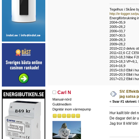
Tegelhus i Skåne by
http://e-logger.se
Energiförbrukning i
2004=35,9
2005=28,2
2006=33,7
2007=30,5
2008=28,3
2009=28,2
2010=22,0 delvis o
2011=22,6 CZ CE50
2012=18,3 Nibe F2
2013=18,3 VP=9,1,
2014=16,9
2015=19,0 Elbil i hu
2016=20,9 Elbil i hus
2017=23,2 Elbil i hu
SV: Effekt
Carl N
jag satsa 
Manual-nörd
«
Svar #1 skrivet:
0
Guldmedlem
Dignitär inom värmepump
Hur kallt blir det
De dagar det är u
Jag tror 8 kW blir 