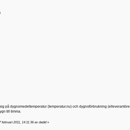
)
 sig på dygnsmedeltemperatur (temperatur.nu) och dygnsförbrukning (elleverantören
gn till timma.
 februari 2011, 14:11:36 av dadid
»