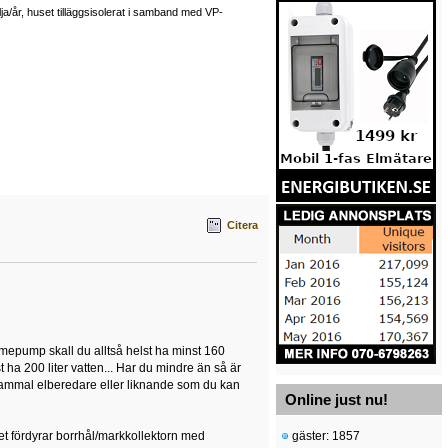
a/år, huset tilläggsisolerat i samband med VP-
Citera
värmepump skall du alltså helst ha minst 160
a 200 liter vatten... Har du mindre än så är
gammal elberedare eller liknande som du kan
Online just nu!
ket fördyrar borrhål/markkollektorn med
gäster: 1857