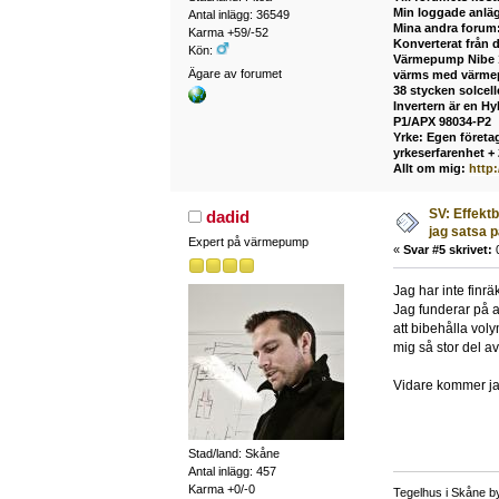
Min loggade anlä
Antal inlägg: 36549
Mina andra forum
Karma +59/-52
Konverterat från 
Kön:
Värmepump Nibe 12
Ägare av forumet
värms med värmepu
38 stycken solcel
Invertern är en H
P1/APX 98034-P2
Yrke: Egen företag
yrkeserfarenhet +
Allt om mig:
http
SV: Effekt
dadid
jag satsa 
Expert på värmepump
«
Svar #5 skrivet:
0
Jag har inte finr
Jag funderar på a
att bibehålla vol
mig så stor del av
Vidare kommer jag 
Stad/land: Skåne
Antal inlägg: 457
Karma +0/-0
Tegelhus i Skåne by