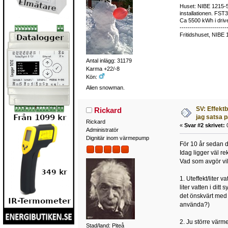
Huset: NIBE 1215-5,
installationen. FST
Ca 5500 kWh i drive
-----------------------
Fritidshuset, NIBE 
Antal inlägg: 31179
Karma +22/-8
Kön:
Alien snowman.
SV: Effekt
Rickard
jag satsa 
Rickard
«
Svar #2 skrivet:
0
Administratör
Dignitär inom värmepump
För 10 år sedan 
Idag ligger väl 
Vad som avgör vil
1. Uteffekt/liter 
liter vatten i di
det önskvärt med 
använda?)
2. Ju större värm
Stad/land: Piteå