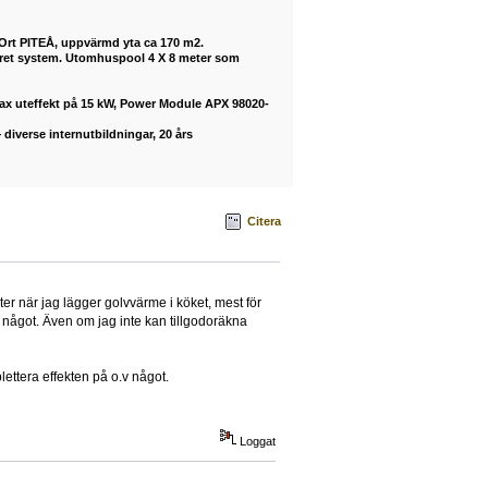
 Ort PITEÅ, uppvärmd yta ca 170 m2.
buret system. Utomhuspool 4 X 8 meter som
max uteffekt på 15 kW, Power Module APX 98020-
diverse internutbildningar, 20 års
Citera
er när jag lägger golvvärme i köket, mest för
något. Även om jag inte kan tillgodoräkna
lettera effekten på o.v något.
Loggat