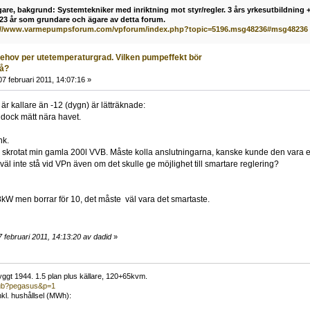
are, bakgrund: Systemtekniker med inriktning mot styr/regler. 3 års yrkesutbildning + 
 23 år som grundare och ägare av detta forum.
://www.varmepumpsforum.com/vpforum/index.php?topic=5196.msg48236#msg48236
behov per utetemperaturgrad. Vilken pumpeffekt bör
på?
7 februari 2011, 14:07:16 »
är kallare än -12 (dygn) är lätträknade:
dock mätt nära havet.
nk.
 skrotat min gamla 200l VVB. Måste kolla anslutningarna, kanske kunde den vara et
äl inte stå vid VPn även om det skulle ge möjlighet till smartare reglering?
kW men borrar för 10, det måste väl vara det smartaste.
 februari 2011, 14:13:20 av dadid
»
ggt 1944. 1.5 plan plus källare, 120+65kvm.
/pub?pegasus&p=1
nkl. hushållsel (MWh):