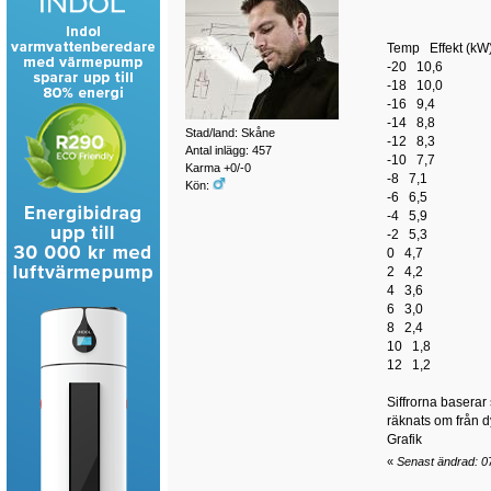
Temp Effekt (kW
-20 10,6
-18 10,0
-16 9,4
-14 8,8
Stad/land: Skåne
-12 8,3
Antal inlägg: 457
-10 7,7
Karma +0/-0
-8 7,1
Kön:
-6 6,5
-4 5,9
-2 5,3
0 4,7
2 4,2
4 3,6
6 3,0
8 2,4
10 1,8
12 1,2
Siffrorna baserar
räknats om från dy
Grafik
«
Senast ändrad: 07