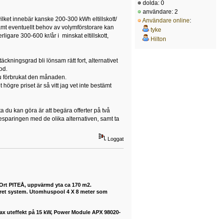
dolda: 0
användare: 2
ket innebär kanske 200-300 kWh eltillskott/
Användare online
:
 samt eventuellt behov av volymförstorare kan
tyke
ligare 300-600 kr/år i minskat eltillskott,
Hilton
ckningsgrad bli lönsam rätt fort, alternativet
od.
 du förbrukat den månaden.
 högre priset är så vitt jag vet inte bestämt
du kan göra är att begära offerter på två
esparingen med de olika alternativen, samt ta
Loggat
 Ort PITEÅ, uppvärmd yta ca 170 m2.
buret system. Utomhuspool 4 X 8 meter som
max uteffekt på 15 kW, Power Module APX 98020-