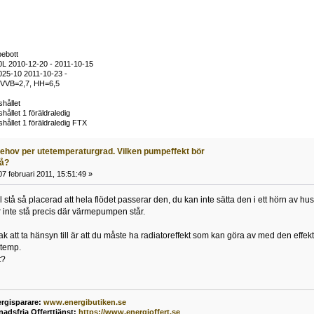
bebott
L 2010-12-20 - 2011-10-15
025-10 2011-10-23 -
 VVB=2,7, HH=6,5
shållet
hållet 1 föräldraledig
shållet 1 föräldraledig FTX
behov per utetemperaturgrad. Vilken pumpeffekt bör
på?
7 februari 2011, 15:51:49 »
stå så placerad att hela flödet passerar den, du kan inte sätta den i ett hörn av hus
inte stå precis där värmepumpen står.
ak att ta hänsyn till är att du måste ha radiatoreffekt som kan göra av med den effe
temp.
t?
rgisparare:
www.energibutiken.se
nadsfria Offerttjänst
:
https://www.energioffert.se