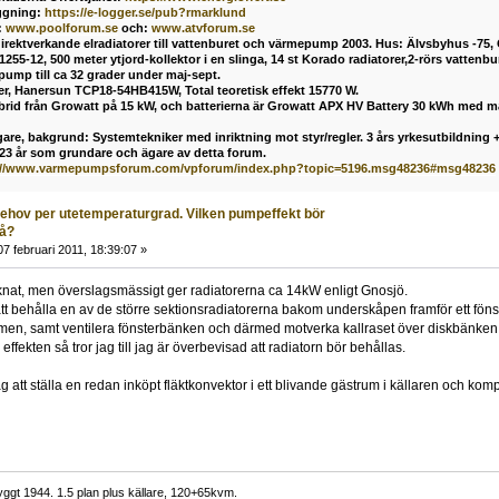
ggning:
https://e-logger.se/pub?rmarklund
:
www.poolforum.se
och:
www.atvforum.se
direktverkande elradiatorer till vattenburet och värmepump 2003. Hus: Älvsbyhus -75,
55-12, 500 meter ytjord-kollektor i en slinga, 14 st Korado radiatorer,2-rörs vatten
mp till ca 32 grader under maj-sept.
ler, Hanersun TCP18-54HB415W, Total teoretisk effekt 15770 W.
ybrid från Growatt på 15 kW, och batterierna är Growatt APX HV Battery 30 kWh med 
are, bakgrund: Systemtekniker med inriktning mot styr/regler. 3 års yrkesutbildning + 
 23 år som grundare och ägare av detta forum.
://www.varmepumpsforum.com/vpforum/index.php?topic=5196.msg48236#msg48236
behov per utetemperaturgrad. Vilken pumpeffekt bör
på?
7 februari 2011, 18:39:07 »
äknat, men överslagsmässigt ger radiatorerna ca 14kW enligt Gnosjö.
tt behålla en av de större sektionsradiatorerna bakom underskåpen framför ett fönst
ymen, samt ventilera fönsterbänken och därmed motverka kallraset över diskbänken 
 effekten så tror jag till jag är överbevisad att radiatorn bör behållas.
att ställa en redan inköpt fläktkonvektor i ett blivande gästrum i källaren och komp
ggt 1944. 1.5 plan plus källare, 120+65kvm.