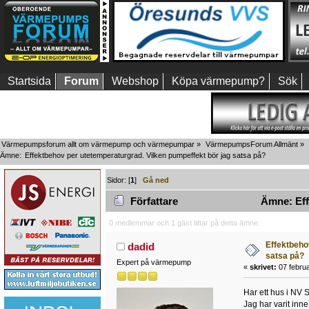
Startsida
Forum
Webshop
Köpa värmepump?
Sök
Värmepumpsforum allt om värmepump och värmepumpar
»
VärmepumpsForum Allmänt
»
Ämne:
Effektbehov per utetemperaturgrad. Vilken pumpeffekt bör jag satsa på?
Sidor: [
1
]
Gå ned
Författare
Ämne: Effe
0 medlemmar och 1 gäst tittar på detta ämne.
Effektbeho
dadid
satsa på?
Expert på värmepump
«
skrivet:
07 februa
Har ett hus i NV 
Jag har varit inn