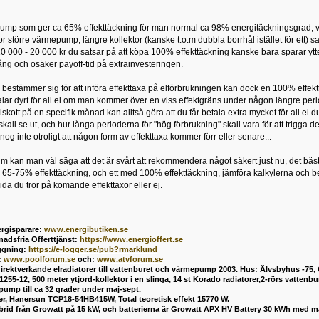
mp som ger ca 65% effekttäckning för man normal ca 98% energitäckningsgrad, vil
ör större värmepump, längre kollektor (kanske t.o.m dubbla borrhål istället för ett)
10 000 - 20 000 kr du satsar på att köpa 100% effekttäckning kanske bara sparar ytter
lång och osäker payoff-tid på extrainvesteringen.
bestämmer sig för att införa effekttaxa på elförbrukningen kan dock en 100% effekttä
alar dyrt för all el om man kommer över en viss effektgräns under någon längre peri
lskott på en specifik månad kan alltså göra att du får betala extra mycket för all el
skall se ut, och hur långa perioderna för "hög förbrukning" skall vara för att trigga det
og inte otroligt att någon form av effekttaxa kommer förr eller senare...
n man väl säga att det är svårt att rekommendera något säkert just nu, det bästa 
ed 65-75% effekttäckning, och ett med 100% effekttäckning, jämföra kalkylerna och b
uvida du tror på komande effekttaxor eller ej.
rgisparare:
www.energibutiken.se
nadsfria Offerttjänst
:
https://www.energioffert.se
ggning:
https://e-logger.se/pub?rmarklund
:
www.poolforum.se
och:
www.atvforum.se
direktverkande elradiatorer till vattenburet och värmepump 2003. Hus: Älvsbyhus -75,
55-12, 500 meter ytjord-kollektor i en slinga, 14 st Korado radiatorer,2-rörs vatten
mp till ca 32 grader under maj-sept.
ler, Hanersun TCP18-54HB415W, Total teoretisk effekt 15770 W.
ybrid från Growatt på 15 kW, och batterierna är Growatt APX HV Battery 30 kWh med 