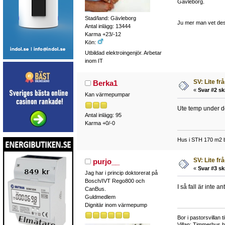
Gävleborg.
Stad/land: Gävleborg
Ju mer man vet des
Antal inlägg: 13444
Karma +23/-12
Kön:
Utbildad elektroingenjör. Arbetar
inom IT
SV: Lite fr
Berka1
«
Svar #2 sk
Kan värmepumpar
Ute temp under de
Antal inlägg: 95
Karma +0/-0
Hus i STH 170 m2 b
SV: Lite fr
purjo__
«
Svar #3 sk
Jag har i princip doktorerat på
Bosch/IVT Rego800 och
I så fall är inte a
CanBus.
Guldmedlem
Dignitär inom värmepump
Bor i pastorsvillan 
Villan: Timmerhus b