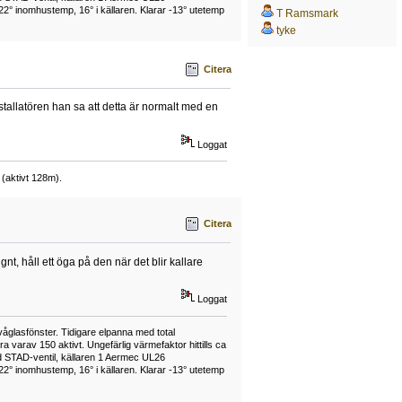
22° inomhustemp, 16° i källaren. Klarar -13° utetemp
T Ramsmark
tyke
Citera
stallatören han sa att detta är normalt med en
Loggat
(aktivt 128m).
Citera
nt, håll ett öga på den när det blir kallare
Loggat
våglasfönster. Tidigare elpanna med total
varav 150 aktivt. Ungefärlig värmefaktor hittills ca
 STAD-ventil, källaren 1 Aermec UL26
22° inomhustemp, 16° i källaren. Klarar -13° utetemp