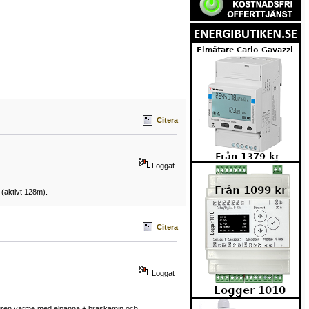
Citera
Loggat
(aktivt 128m).
Citera
Loggat
enburen värme med elpanna + braskamin och