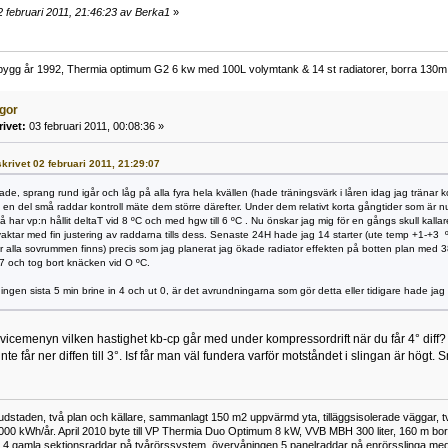
 februari 2011, 21:46:23 av Berka1
»
ygg år 1992, Thermia optimum G2 6 kw med 100L volymtank & 14 st radiatorer, borra 130m 
ågor
rivet:
03 februari 2011, 00:08:36 »
skrivet 02 februari 2011, 21:29:07
llade, sprang rund igår och låg på alla fyra hela kvällen (hade träningsvärk i låren idag jag träna
 en del små raddar kontroll mäte dem större därefter. Under dem relativt korta gångtider som är 
så har vp:n hållit deltaT vid 8 ºC och med hgw till 6 ºC . Nu önskar jag mig för en gångs skull ka
vvaktar med fin justering av raddarna tills dess. Senaste 24H hade jag 14 starter (ute temp +1-+
r alla sovrummen finns) precis som jag planerat jag ökade radiator effekten på botten plan med
37 och tog bort knäcken vid O ºC.
ingen sista 5 min brine in 4 och ut 0, är det avrundningarna som gör detta eller tidigare hade jag al
ervicemenyn vilken hastighet kb-cp går med under kompressordrift när du får 4° diff? 
 får ner diffen till 3°. Isf får man väl fundera varför motståndet i slingan är högt. Smu
vudstaden, två plan och källare, sammanlagt 150 m2 uppvärmd yta, tilläggsisolerade väggar, t
000 kWh/år. April 2010 byte till VP Thermia Duo Optimum 8 kW, VVB MBH 300 liter, 160 m borra 
 4 gamla sektionsraddar på tvårörssystem, övervåningen 5 panelraddar på enrörsslinga med