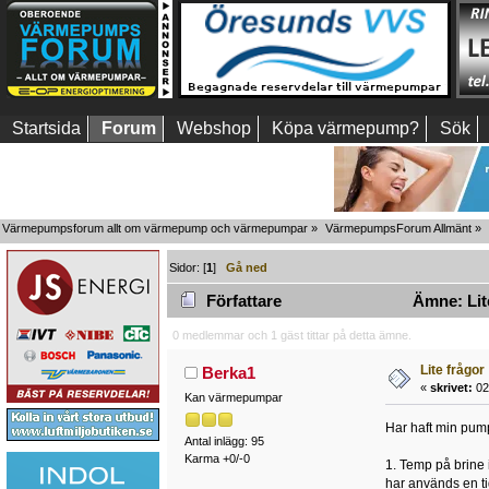
Startsida
Forum
Webshop
Köpa värmepump?
Sök
Värmepumpsforum allt om värmepump och värmepumpar
»
VärmepumpsForum Allmänt
»
Sidor: [
1
]
Gå ned
Författare
Ämne: Lite
0 medlemmar och 1 gäst tittar på detta ämne.
Lite frågor
Berka1
«
skrivet:
02 
Kan värmepumpar
Har haft min pump
Antal inlägg: 95
Karma +0/-0
1. Temp på brine i
har används en ti