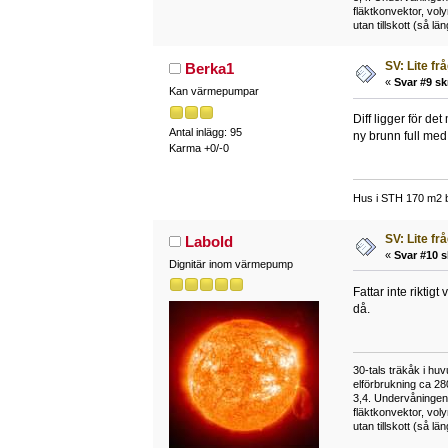
fläktkonvektor, vol
utan tillskott (så l
SV: Lite fr
Berka1
«
Svar #9 sk
Kan värmepumpar
Diff ligger för d
Antal inlägg: 95
ny brunn full med
Karma +0/-0
Hus i STH 170 m2 b
SV: Lite fr
Labold
«
Svar #10 s
Dignitär inom värmepump
Fattar inte riktig
då.
30-tals träkåk i hu
elförbrukning ca 28
3,4. Undervåningen
fläktkonvektor, vol
utan tillskott (så l