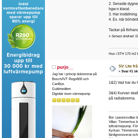
2. Senaste dygnet 
hgw:n klarat.
3. Har inställnin
4. Ex. när börvär
Tackar på förhan
«
Senast ändrad: 02
Hus i STH 170 m2 b
SV: Lite fr
purjo__
«
Svar #1 sk
Jag har i princip doktorerat på
Bosch/IVT Rego800 och
1&2) Vad har du h
CanBus.
Guldmedlem
3&4) Kurvan skall
Dignitär inom värmepump
på radiatorerna.
Bor i pastorsvillan 
Villan: Timmerhus b
luftvärmepump. Fö
Kyrkan: Timmerstom
färdigrenoverat oc