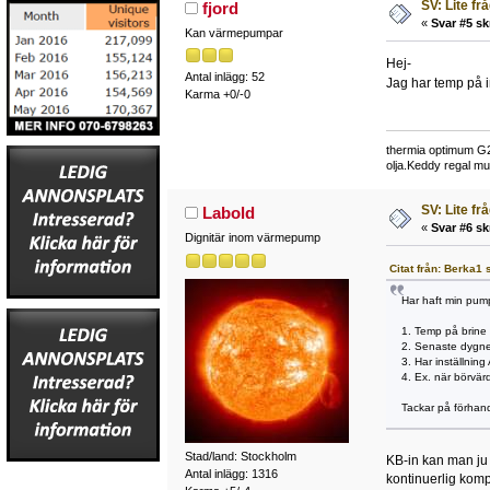
SV: Lite fr
fjord
«
Svar #5 sk
Kan värmepumpar
Hej-
Antal inlägg: 52
Jag har temp på i
Karma +0/-0
thermia optimum G2,
olja.Keddy regal mu
SV: Lite fr
Labold
«
Svar #6 sk
Dignitär inom värmepump
Citat från: Berka1 
Har haft min pump
1. Temp på brine i
2. Senaste dygnet 
3. Har inställnin
4. Ex. när börvär
Tackar på förhan
Stad/land: Stockholm
KB-in kan man ju a
Antal inlägg: 1316
kontinuerlig komp