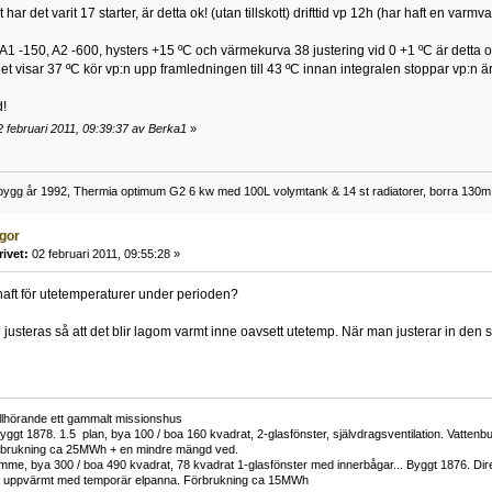
har det varit 17 starter, är detta ok! (utan tillskott) drifttid vp 12h (har haft en var
g A1 -150, A2 -600, hysters +15 ºC och värmekurva 38 justering vid 0 +1 ºC är detta o
det visar 37 ºC kör vp:n upp framledningen till 43 ºC innan integralen stoppar vp:n 
d!
 februari 2011, 09:39:37 av Berka1
»
ygg år 1992, Thermia optimum G2 6 kw med 100L volymtank & 14 st radiatorer, borra 130m 
ågor
rivet:
02 februari 2011, 09:55:28 »
aft för utetemperaturer under perioden?
 justeras så att det blir lagom varmt inne oavsett utetemp. När man justerar in den s
tillhörande ett gammalt missionshus
yggt 1878. 1.5 plan, bya 100 / boa 160 kvadrat, 2-glasfönster, självdragsventilation. Vatt
rbrukning ca 25MWh + en mindre mängd ved.
me, bya 300 / boa 490 kvadrat, 78 kvadrat 1-glasfönster med innerbågar... Byggt 1876. Di
h uppvärmt med temporär elpanna. Förbrukning ca 15MWh