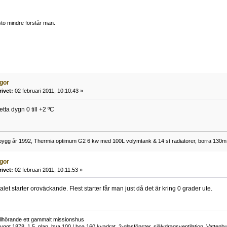
to mindre förstår man.
ågor
rivet:
02 februari 2011, 10:10:43 »
tta dygn 0 till +2 ºC
ygg år 1992, Thermia optimum G2 6 kw med 100L volymtank & 14 st radiatorer, borra 130m 
ågor
rivet:
02 februari 2011, 10:11:53 »
ntalet starter oroväckande. Flest starter får man just då det är kring 0 grader ute.
tillhörande ett gammalt missionshus
yggt 1878. 1.5 plan, bya 100 / boa 160 kvadrat, 2-glasfönster, självdragsventilation. Vatt