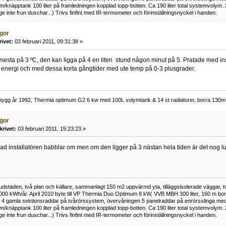
ym/knäpptank 100 liter på framledningen kopplad topp-botten. Ca 190 liter total systemvolym. 
änge inte frun duschar...) Trivs finfint med IR-termometer och förinställningsnyckel i handen.
ågor
rivet:
03 februari 2011, 09:31:38 »
et mesta på 3 ºC, den kan ligga på 4 en liten stund någon minut på 5. Pratade med in
 energi och med dessa korta gångtider med ute temp på 0-3 plusgrader.
ygg år 1992, Thermia optimum G2 6 kw med 100L volymtank & 14 st radiatorer, borra 130m 
ågor
krivet:
03 februari 2011, 15:23:23 »
t vad installatören babblar om men om den ligger på 3 nästan hela tiden är det nog lug
vudstaden, två plan och källare, sammanlagt 150 m2 uppvärmd yta, tilläggsisolerade väggar, t
000 kWh/år. April 2010 byte till VP Thermia Duo Optimum 8 kW, VVB MBH 300 liter, 160 m borra 
 4 gamla sektionsraddar på tvårörssystem, övervåningen 5 panelraddar på enrörsslinga med
ym/knäpptank 100 liter på framledningen kopplad topp-botten. Ca 190 liter total systemvolym. 
änge inte frun duschar...) Trivs finfint med IR-termometer och förinställningsnyckel i handen.