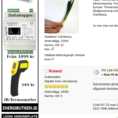
luftvärmepump. Fö
Kyrkan: Timmerstom
färdigrenoverat oc
Gävleborg.
Ju mer man vet des
Stad/land: Gävleborg
Antal inlägg: 13444
Karma +23/-12
Kön:
Utbildad elektroingenjör. Arbetar
inom IT
SV: Lite fr
Roland
«
Svar #4 sk
Guldmedlem
Dignitär inom värmepump
Det kommer att bl
någonsin kommer 
Antal inlägg: 10036
Karma +19/-4
5 kW IVT C5 med 118
2013: 4095 driftimma