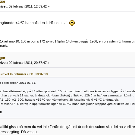
ågor
rivet:
02 februari 2011, 12:59:42 »
ngåande +4 ºC har haft den i drift sen mai.
klart maj-10. 180 m borra,172 aktivt.1,5plan 143kvm,byggår 1966, enrörsystem.Enhörna utanf
rspis.
ågor
rivet:
02 februari 2011, 20:57:47 »
skrivet 02 februari 2011, 09:37:29
 i drift sedan 2011-01-31.
n har stbiliserat sig på +4 efter vp:n kört i 15 min, vad tror ni att den kommer att ligga på i framti
har det varit 17 starter, är detta ok! (utan tillskott) drifttid vp 12h (har haft en varmvatten körni
g A1 -150, A2 -600, hysters +15 ºC och värmekurva 38 justering vid 0 +1 ºC är detta ok.
det visar 37 ºC kör vp:n upp framledningen till 43 ºC innan integralen stoppar vp:n är detta ok! H
d!
lltid gissa på men du vet inte förrän det gått ett år och dessutom ska det ha varit rejä
ressorgång. Då vet du...