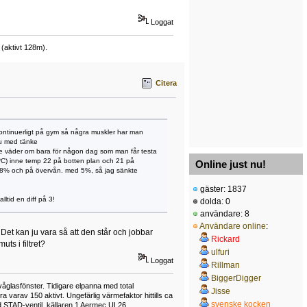
Loggat
(aktivt 128m).
Citera
r kontinuerligt på gym så några muskler har man
nu med tänke
llare väder om bara för någon dag som man får testa
3 ºC) inne temp 22 på botten plan och 21 på
Online just nu!
 38% och på övervån. med 5%, så jag sänkte
gäster: 1837
ltid en diff på 3!
dolda: 0
användare: 8
Användare online
:
Det kan ju vara så att den står och jobbar
Rickard
ts i filtret?
ulfuri
Loggat
Rillman
BiggerDigger
våglasfönster. Tidigare elpanna med total
Jisse
varav 150 aktivt. Ungefärlig värmefaktor hittills ca
svenske kocken
 STAD-ventil, källaren 1 Aermec UL26