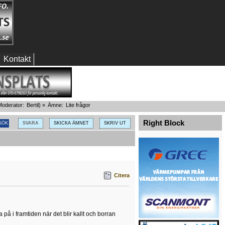
Kontakt
oderator:
Bertil
) »
Ämne:
Lite frågor
Right Block
SVARA
SKICKA ÄMNET
SKRIV UT
Citera
a på i framtiden när det blir kallt och borran