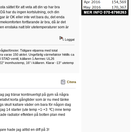
a sättet för att veta att din vp har bra
. Då har du ingen kortslutning, och din
gar är OK eller inte vet bara du, det enda
rmekomforten fortfarande är bra, då är det
der en enstaka natt blir utetemperaturer som är
Loggat
våglasfönster. Tidigare elpanna med total
varav 150 aktivt. Ungefärlig värmefaktor hittills ca
 STAD-ventil, källaren 1 Aermec UL26
22° inomhustemp, 16° i källaren. Klarar -13° utetemp
Citera
idag jag tränar kontinuerligt på gym så några
elativt korta gångtider som är nu med tänke
ångs skull kallare väder om bara för någon dag
 jag 14 starter (ute temp +1-+3 ºC) inne temp
ade radiator effekten på botten plan med
are hade jag alltid en diff på 3!