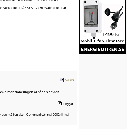
rektverkande el på 45kW. Ca 75 kvadratmeter är
Citera
n om dimensioneringen är sådan att den
Loggat
ade m2 i ett plan. Genomsnitt/år maj 2002 till maj