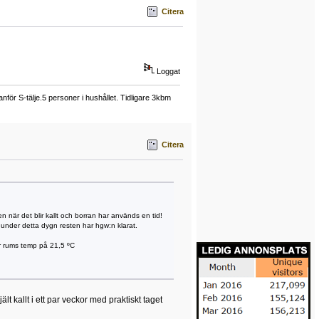
Citera
Loggat
ör S-tälje.5 personer i hushållet. Tidligare 3kbm
Citera
den när det blir kallt och borran har används en tid!
ng under detta dygn resten har hgw:n klarat.
ar rums temp på 21,5 ºC
lt kallt i ett par veckor med praktiskt taget