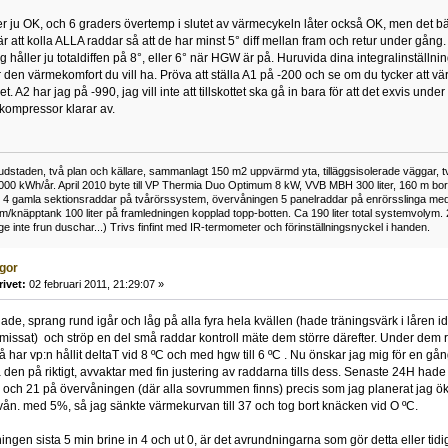
ter ju OK, och 6 graders övertemp i slutet av värmecykeln låter också OK, men det bäst
är att kolla ALLA raddar så att de har minst 5° diff mellan fram och retur under gång
håller ju totaldiffen på 8°, eller 6° när HGW är på. Huruvida dina integralinställnin
den värmekomfort du vill ha. Pröva att ställa A1 på -200 och se om du tycker att vä
et. A2 har jag på -990, jag vill inte att tillskottet ska gå in bara för att det exvis un
kompressor klarar av.
vudstaden, två plan och källare, sammanlagt 150 m2 uppvärmd yta, tilläggsisolerade väggar, t
000 kWh/år. April 2010 byte till VP Thermia Duo Optimum 8 kW, VVB MBH 300 liter, 160 m borra 
 4 gamla sektionsraddar på tvårörssystem, övervåningen 5 panelraddar på enrörsslinga med
ym/knäpptank 100 liter på framledningen kopplad topp-botten. Ca 190 liter total systemvolym. 
änge inte frun duschar...) Trivs finfint med IR-termometer och förinställningsnyckel i handen.
ågor
rivet:
02 februari 2011, 21:29:07 »
lade, sprang rund igår och låg på alla fyra hela kvällen (hade träningsvärk i låren 
issat) och ströp en del små raddar kontroll mäte dem större därefter. Under dem r
så har vp:n hållit deltaT vid 8 ºC och med hgw till 6 ºC . Nu önskar jag mig för en g
 den på riktigt, avvaktar med fin justering av raddarna tills dess. Senaste 24H hade
 och 21 på övervåningen (där alla sovrummen finns) precis som jag planerat jag ök
n. med 5%, så jag sänkte värmekurvan till 37 och tog bort knäcken vid O ºC.
ingen sista 5 min brine in 4 och ut 0, är det avrundningarna som gör detta eller tidig