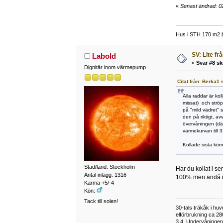
«
Senast ändrad: 02
Hus i STH 170 m2 b
SV: Lite fr
Labold
«
Svar #8 sk
Dignitär inom värmepump
Citat från: Berka1 
Alla raddar är ko
missat) och ströp
på "mild vädret" 
den på riktigt, a
övervåningen (dä
värmekurvan till 
Kollade sista körn
Stad/land: Stockholm
Har du kollat i s
Antal inlägg: 1316
100% men ändå inte
Karma +5/-4
Kön:
Tack till solen!
30-tals träkåk i hu
elförbrukning ca 28
3,4. Undervåningen