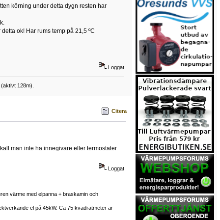
mvatten körning under detta dygn resten har
k.
är detta ok! Har rums temp på 21,5 ºC
Loggat
(aktivt 128m).
Citera
kall man inte ha innegivare eller termostater
Loggat
enburen värme med elpanna + braskamin och
rektverkande el på 45kW. Ca 75 kvadratmeter är