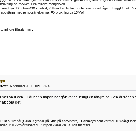
rbrukning ca 25MWh + en mindre mängd ved.
me, bya 300 / boa 490 kvadrat, 78 kvadrat 1-glasfönster med innerbågar... Byggt 1876. Di
h uppvärmt med temporär elpanna. Förbrukning ca 15MWh
to mindre förstår man.
ågor
rivet:
02 februari 2011, 10:16:36 »
i mellan 0 och +1 är när pumpen har gått kontinuerligt en längre tid. Sen är fråga
att göra det.
 m aktivt hål (Cirka 0 grader på KBin på senvintern) i Danderyd som värmer 118 dåligt isoler
r/år, 790 kWh/år tillsatsel. Pumpen klarar ca -3 utan tillsatsel.