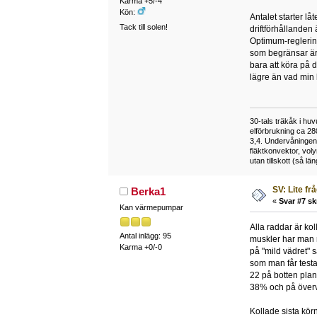
Karma +5/-4
Kön:
Antalet starter lå
Tack till solen!
driftförhållanden 
Optimum-reglering 
som begränsar är 
bara att köra på d
lägre än vad min 
30-tals träkåk i hu
elförbrukning ca 28
3,4. Undervåningen
fläktkonvektor, vol
utan tillskott (så l
SV: Lite fr
Berka1
«
Svar #7 sk
Kan värmepumpar
Alla raddar är kol
Antal inlägg: 95
muskler har man m
Karma +0/-0
på "mild vädret" 
som man får testa
22 på botten plan
38% och på övervå
Kollade sista körn