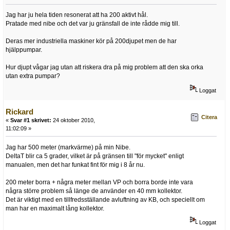
Jag har ju hela tiden resonerat att ha 200 aktivt hål.
Pratade med nibe och det var ju gränsfall de inte rådde mig till.
Deras mer industriella maskiner kör på 200djupet men de har
hjälppumpar.
Hur djupt vågar jag utan att riskera dra på mig problem att den ska orka
utan extra pumpar?
Loggat
Rickard
Citera
«
Svar #1 skrivet:
24 oktober 2010,
11:02:09 »
Jag har 500 meter (markvärme) på min Nibe.
DeltaT blir ca 5 grader, vilket är på gränsen till "för mycket" enligt
manualen, men det har funkat fint för mig i 8 år nu.
200 meter borra + några meter mellan VP och borra borde inte vara
några större problem så länge de använder en 40 mm kollektor.
Det är viktigt med en tillfredsställande avluftning av KB, och speciellt om
man har en maximalt lång kollektor.
Loggat