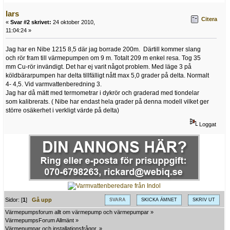
lars
Citera
«
Svar #2 skrivet:
24 oktober 2010,
11:04:24 »
Jag har en Nibe 1215 8,5 där jag borrade 200m. Därtill kommer slang
och rör fram till värmepumpen om 9 m. Totalt 209 m enkel resa. Tog 35
mm Cu-rör invändigt. Det har ej varit något problem. Med läge 3 på
köldbärarpumpen har delta tillfälligt nått max 5,0 grader på delta. Normalt
4- 4,5. Vid varmvattenberedning 3.
Jag har då mätt med termometrar i dykrör och graderad med tiondelar
som kalibrerats. ( Nibe har endast hela grader på denna modell vilket ger
större osäkerhet i verkligt värde på delta)
Loggat
Sidor: [
1
]
Gå upp
SVARA
SKICKA ÄMNET
SKRIV UT
Värmepumpsforum allt om värmepump och värmepumpar
»
VärmepumpsForum Allmänt
»
Värmepumpar och installationsfrågor.
»