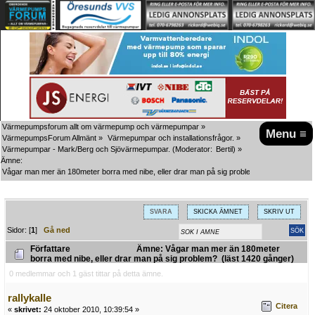
Värmepumpsforum allt om värmepump och värmepumpar
»
Menu ≡
VärmepumpsForum Allmänt
»
Värmepumpar och installationsfrågor.
»
Värmepumpar - Mark/Berg och Sjövärmepumpar.
(Moderator:
Bertil
) »
Ämne:
Vågar man mer än 180meter borra med nibe, eller drar man på sig problem?
SVARA
SKICKA ÄMNET
SKRIV UT
Sidor: [
1
]
Gå ned
Författare
Ämne: Vågar man mer än 180meter
borra med nibe, eller drar man på sig problem? (läst 1420 gånger)
0 medlemmar och 1 gäst tittar på detta ämne.
rallykalle
Citera
«
skrivet:
24 oktober 2010, 10:39:54 »