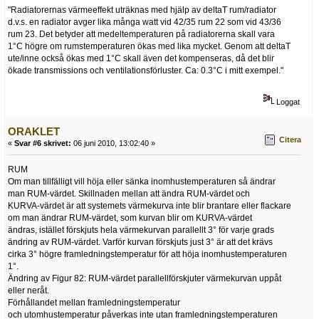
"Radiatorernas värmeeffekt uträknas med hjälp av deltaT rum/radiator
d.v.s. en radiator avger lika många watt vid 42/35 rum 22 som vid 43/36
rum 23. Det betyder att medeltemperaturen på radiatorerna skall vara
1°C högre om rumstemperaturen ökas med lika mycket. Genom att deltaT
ute/inne också ökas med 1°C skall även det kompenseras, då det blir
ökade transmissions och ventilationsförluster. Ca: 0.3°C i mitt exempel."
Loggat
ORAKLET
Citera
«
Svar #6 skrivet:
06 juni 2010, 13:02:40 »
RUM
Om man tillfälligt vill höja eller sänka inomhustemperaturen så ändrar
man RUM-värdet. Skillnaden mellan att ändra RUM-värdet och
KURVA-värdet är att systemets värmekurva inte blir brantare eller flackare
om man ändrar RUM-värdet, som kurvan blir om KURVA-värdet
ändras, istället förskjuts hela värmekurvan parallellt 3° för varje grads
ändring av RUM-värdet. Varför kurvan förskjuts just 3° är att det krävs
cirka 3° högre framledningstemperatur för att höja inomhustemperaturen
1°.
Ändring av Figur 82: RUM-värdet parallellförskjuter värmekurvan uppåt
eller neråt.
Förhållandet mellan framledningstemperatur
och utomhustemperatur påverkas inte utan framledningstemperaturen