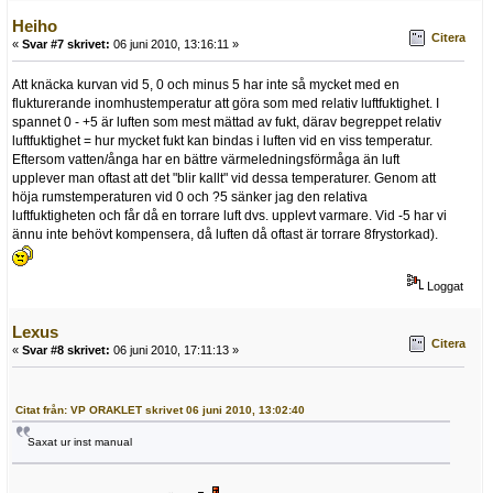
Heiho
Citera
«
Svar #7 skrivet:
06 juni 2010, 13:16:11 »
Att knäcka kurvan vid 5, 0 och minus 5 har inte så mycket med en
flukturerande inomhustemperatur att göra som med relativ luftfuktighet. I
spannet 0 - +5 är luften som mest mättad av fukt, därav begreppet relativ
luftfuktighet = hur mycket fukt kan bindas i luften vid en viss temperatur.
Eftersom vatten/ånga har en bättre värmeledningsförmåga än luft
upplever man oftast att det "blir kallt" vid dessa temperaturer. Genom att
höja rumstemperaturen vid 0 och ?5 sänker jag den relativa
luftfuktigheten och får då en torrare luft dvs. upplevt varmare. Vid -5 har vi
ännu inte behövt kompensera, då luften då oftast är torrare 8frystorkad).
Loggat
Lexus
Citera
«
Svar #8 skrivet:
06 juni 2010, 17:11:13 »
Citat från: VP ORAKLET skrivet 06 juni 2010, 13:02:40
Saxat ur inst manual