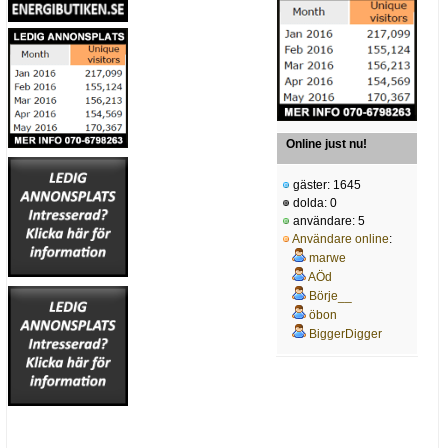
Online just nu!
gäster: 1645
dolda: 0
användare: 5
Användare online
:
marwe
AÖd
Börje__
öbon
BiggerDigger