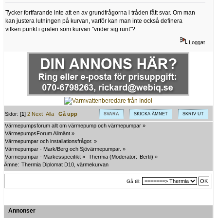
Tycker fortfarande inte att en av grundfrågorna i tråden fått svar. Om man
kan justera lutningen på kurvan, varför kan man inte också definera
vilken punkt i grafen som kurvan "vrider sig runt"?
Loggat
Sidor: [
1
]
2
Next
Alla
Gå upp
SVARA
SKICKA ÄMNET
SKRIV UT
Värmepumpsforum allt om värmepump och värmepumpar
»
VärmepumpsForum Allmänt
»
Värmepumpar och installationsfrågor.
»
Värmepumpar - Mark/Berg och Sjövärmepumpar.
»
Värmepumpar - Märkesspecifikt
»
Thermia
(Moderator:
Bertil
) »
Ämne:
Thermia Diplomat D10, värmekurvan
Gå till:
Annonser