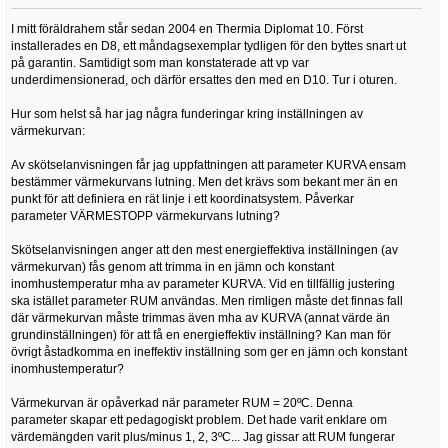
I mitt föräldrahem står sedan 2004 en Thermia Diplomat 10. Först
installerades en D8, ett måndagsexemplar tydligen för den byttes snart ut
på garantin. Samtidigt som man konstaterade att vp var
underdimensionerad, och därför ersattes den med en D10. Tur i oturen.
Hur som helst så har jag några funderingar kring inställningen av
värmekurvan:
Av skötselanvisningen får jag uppfattningen att parameter KURVA ensam
bestämmer värmekurvans lutning. Men det krävs som bekant mer än en
punkt för att definiera en rät linje i ett koordinatsystem. Påverkar
parameter VÄRMESTOPP värmekurvans lutning?
Skötselanvisningen anger att den mest energieffektiva inställningen (av
värmekurvan) fås genom att trimma in en jämn och konstant
inomhustemperatur mha av parameter KURVA. Vid en tillfällig justering
ska istället parameter RUM användas. Men rimligen måste det finnas fall
där värmekurvan måste trimmas även mha av KURVA (annat värde än
grundinställningen) för att få en energieffektiv inställning? Kan man för
övrigt åstadkomma en ineffektiv inställning som ger en jämn och konstant
inomhustemperatur?
Värmekurvan är opåverkad när parameter RUM = 20ºC. Denna
parameter skapar ett pedagogiskt problem. Det hade varit enklare om
värdemängden varit plus/minus 1, 2, 3ºC... Jag gissar att RUM fungerar