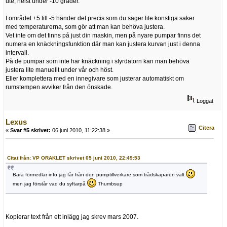
ute, helst under -10 grader.
I området +5 till -5 händer det precis som du säger lite konstiga saker
med temperaturerna, som gör att man kan behöva justera.
Vet inte om det finns på just din maskin, men på nyare pumpar finns det
numera en knäckningsfunktion där man kan justera kurvan just i denna
intervall.
På de pumpar som inte har knäckning i styrdatorn kan man behöva
justera lite manuellt under vår och höst.
Eller komplettera med en innegivare som justerar automatiskt om
rumstempen avviker från den önskade.
Loggat
Lexus
Citera
«
Svar #5 skrivet:
06 juni 2010, 11:22:38 »
Citat från: VP ORAKLET skrivet 05 juni 2010, 22:49:53
Bara förmedlar info jag får från den pumptillverkare som trådskaparen valt
men jag förstår vad du syftarpå
Thumbsup
Kopierar text från ett inlägg jag skrev mars 2007.