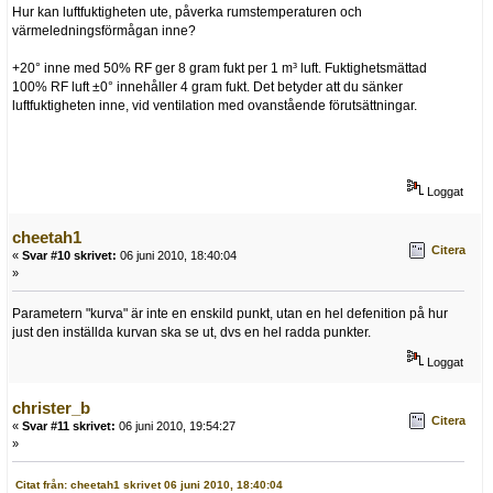
Hur kan luftfuktigheten ute, påverka rumstemperaturen och
värmeledningsförmågan inne?
+20° inne med 50% RF ger 8 gram fukt per 1 m³ luft. Fuktighetsmättad
100% RF luft ±0° innehåller 4 gram fukt. Det betyder att du sänker
luftfuktigheten inne, vid ventilation med ovanstående förutsättningar.
Loggat
cheetah1
Citera
«
Svar #10 skrivet:
06 juni 2010, 18:40:04
»
Parametern "kurva" är inte en enskild punkt, utan en hel defenition på hur
just den inställda kurvan ska se ut, dvs en hel radda punkter.
Loggat
christer_b
Citera
«
Svar #11 skrivet:
06 juni 2010, 19:54:27
»
Citat från: cheetah1 skrivet 06 juni 2010, 18:40:04