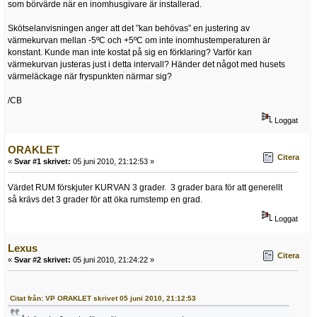
som börvärde när en inomhusgivare är installerad.
Skötselanvisningen anger att det ”kan behövas” en justering av
värmekurvan mellan -5ºC och +5ºC om inte inomhustemperaturen är
konstant. Kunde man inte kostat på sig en förklaring? Varför kan
värmekurvan justeras just i detta intervall? Händer det något med husets
värmeläckage när fryspunkten närmar sig?
/CB
Loggat
ORAKLET
Citera
«
Svar #1 skrivet:
05 juni 2010, 21:12:53 »
Värdet RUM förskjuter KURVAN 3 grader. 3 grader bara för att generellt
så krävs det 3 grader för att öka rumstemp en grad.
Loggat
Lexus
Citera
«
Svar #2 skrivet:
05 juni 2010, 21:24:22 »
Citat från: VP ORAKLET skrivet 05 juni 2010, 21:12:53