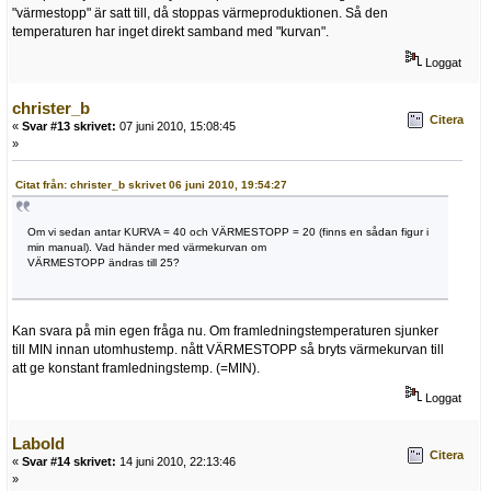
"värmestopp" är satt till, då stoppas värmeproduktionen. Så den
temperaturen har inget direkt samband med "kurvan".
Loggat
christer_b
Citera
«
Svar #13 skrivet:
07 juni 2010, 15:08:45
»
Citat från: christer_b skrivet 06 juni 2010, 19:54:27
Om vi sedan antar KURVA = 40 och VÄRMESTOPP = 20 (finns en sådan figur i
min manual). Vad händer med värmekurvan om
VÄRMESTOPP ändras till 25?
Kan svara på min egen fråga nu. Om framledningstemperaturen sjunker
till MIN innan utomhustemp. nått VÄRMESTOPP så bryts värmekurvan till
att ge konstant framledningstemp. (=MIN).
Loggat
Labold
Citera
«
Svar #14 skrivet:
14 juni 2010, 22:13:46
»