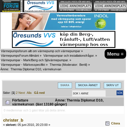
Värmepumpsforum allt om värmepump och värmepumpar
»
Menu ≡
VärmepumpsForum Allmänt
»
Värmepumpar och installationsfrågor.
»
Värmepumpar - Mark/Berg och Sjövärmepumpar.
»
Värmepumpar - Märkesspecifikt
»
Thermia
(Moderator:
Bertil
) »
Ämne:
Thermia Diplomat D10, värmekurvan
SVARA
SKICKA ÄMNET
SKRIV UT
Sidor: [
1
]
2
Next
Alla
Gå ned
Författare
Ämne: Thermia Diplomat D10,
värmekurvan (läst 13180 gånger)
0 medlemmar och 1 gäst tittar på detta ämne.
christer_b
Citera
«
skrivet:
05 juni 2010, 20:23:00 »