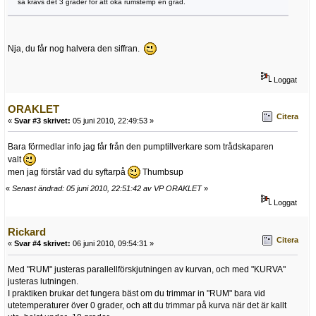
så krävs det 3 grader för att öka rumstemp en grad.
Nja, du får nog halvera den siffran.
Loggat
ORAKLET
Citera
«
Svar #3 skrivet:
05 juni 2010, 22:49:53 »
Bara förmedlar info jag får från den pumptillverkare som trådskaparen
valt
men jag förstår vad du syftarpå
Thumbsup
«
Senast ändrad: 05 juni 2010, 22:51:42 av VP ORAKLET
»
Loggat
Rickard
Citera
«
Svar #4 skrivet:
06 juni 2010, 09:54:31 »
Med "RUM" justeras parallellförskjutningen av kurvan, och med "KURVA"
justeras lutningen.
I praktiken brukar det fungera bäst om du trimmar in "RUM" bara vid
utetemperaturer över 0 grader, och att du trimmar på kurva när det är kallt