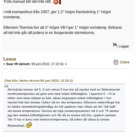
Trots manual blir det inte rätt.
I mitt exempelhus från 2007, ger 1,3° högre framledning 1° högre
rumstemp.
Eftersom Thermia tror att 3° högre VB-f ger 1° högre rumstemp, förklarar
att det inte går att justera in en fungerande värmekurva.
Loggat
Lexus
Citera
«
Svar #9 skrivet:
06 juni 2010, 17:22:41 »
Citat från: Heiho skrivet 06 juni 2010, 13:16:11
Att knäcka kurvan vid 5, 0 och minus 5 har inte så mycket med en flukturerande
inomhustemperatur att göra som med relativ luftfuktighet. I spannet 0 - +5 är
luften som mest mättad av fukt, därav begreppet relativ luftfuktighet = hur
mycket fukt kan bindas i luften vid en viss temperatur. Eftersom vatten/ånga har
en bättre värmeledningsförmåga än luft upplever man oftast att det "blir kallt"
vid dessa temperaturer. Genom att höja rumstemperaturen vid 0 och ?5 sänker
jag den relativa luftfuktigheten och får då en torrare luft dvs. upplevt varmare.
Vid -5 har vi ännu inte behövt kompensera, då luften då oftast är torrare
8frystorkad).