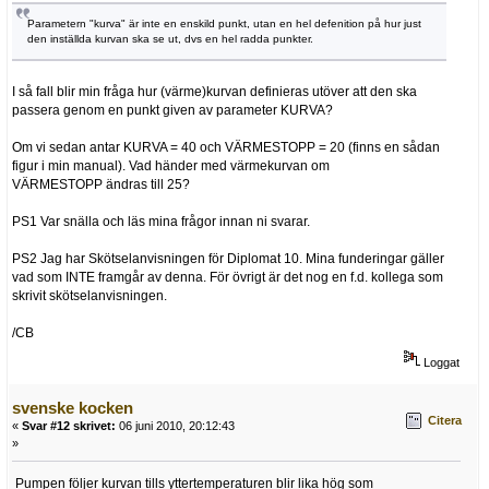
Parametern "kurva" är inte en enskild punkt, utan en hel defenition på hur just
den inställda kurvan ska se ut, dvs en hel radda punkter.
I så fall blir min fråga hur (värme)kurvan definieras utöver att den ska
passera genom en punkt given av parameter KURVA?
Om vi sedan antar KURVA = 40 och VÄRMESTOPP = 20 (finns en sådan
figur i min manual). Vad händer med värmekurvan om
VÄRMESTOPP ändras till 25?
PS1 Var snälla och läs mina frågor innan ni svarar.
PS2 Jag har Skötselanvisningen för Diplomat 10. Mina funderingar gäller
vad som INTE framgår av denna. För övrigt är det nog en f.d. kollega som
skrivit skötselanvisningen.
/CB
Loggat
svenske kocken
Citera
«
Svar #12 skrivet:
06 juni 2010, 20:12:43
»
Pumpen följer kurvan tills yttertemperaturen blir lika hög som