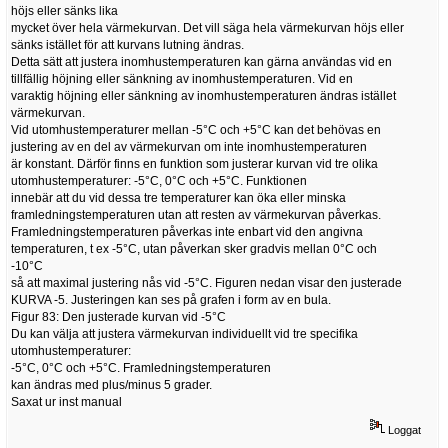
höjs eller sänks lika
mycket över hela värmekurvan. Det vill säga hela värmekurvan höjs eller
sänks istället för att kurvans lutning ändras.
Detta sätt att justera inomhustemperaturen kan gärna användas vid en
tillfällig höjning eller sänkning av inomhustemperaturen. Vid en
varaktig höjning eller sänkning av inomhustemperaturen ändras istället
värmekurvan.
Vid utomhustemperaturer mellan -5°C och +5°C kan det behövas en
justering av en del av värmekurvan om inte inomhustemperaturen
är konstant. Därför finns en funktion som justerar kurvan vid tre olika
utomhustemperaturer: -5°C, 0°C och +5°C. Funktionen
innebär att du vid dessa tre temperaturer kan öka eller minska
framledningstemperaturen utan att resten av värmekurvan påverkas.
Framledningstemperaturen påverkas inte enbart vid den angivna
temperaturen, t ex -5°C, utan påverkan sker gradvis mellan 0°C och
-10°C
så att maximal justering nås vid -5°C. Figuren nedan visar den justerade
KURVA -5. Justeringen kan ses på grafen i form av en bula.
Figur 83: Den justerade kurvan vid -5°C
Du kan välja att justera värmekurvan individuellt vid tre specifika
utomhustemperaturer:
-5°C, 0°C och +5°C. Framledningstemperaturen
kan ändras med plus/minus 5 grader.
Saxat ur inst manual
Loggat