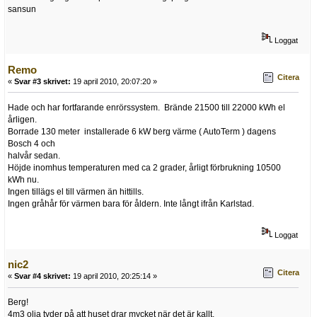
sansun
Loggat
Remo
Citera
«
Svar #3 skrivet:
19 april 2010, 20:07:20 »
Hade och har fortfarande enrörssystem. Brände 21500 till 22000 kWh el
årligen.
Borrade 130 meter installerade 6 kW berg värme ( AutoTerm ) dagens
Bosch 4 och
halvår sedan.
Höjde inomhus temperaturen med ca 2 grader, årligt förbrukning 10500
kWh nu.
Ingen tillägs el till värmen än hittills.
Ingen gråhår för värmen bara för åldern. Inte långt ifrån Karlstad.
Loggat
nic2
Citera
«
Svar #4 skrivet:
19 april 2010, 20:25:14 »
Berg!
4m3 olja tyder på att huset drar mycket när det är kallt.