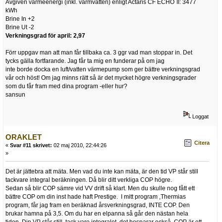
Avgiven värmeenergi (inkl. varmvatten) enligt Actaris CF ECHO´II: 3477
kWh
Brine In +2
Brine Ut -2
Verkningsgrad för april: 2,97
Förr uppgav man att man får tillbaka ca. 3 ggr vad man stoppar in. Det
tycks gälla fortfarande. Jag får ta mig en funderar på om jag
inte borde docka en luft/vatten värmepump som ger bättre verkningsgrad
vår och höst! Om jag minns rätt så är det mycket högre verkningsgrader
som du får fram med dina program -eller hur?
sansun
Loggat
ORAKLET
Citera
«
Svar #11 skrivet:
02 maj 2010, 22:44:26
»
Det är jättebra att mäta. Men vad du inte kan mäta, är den tid VP står still
tackvare integral beräkningen. Då blir ditt verkliga COP högre.
Sedan så blir COP sämre vid VV drift så klart. Men du skulle nog fått ett
bättre COP om din inst hade haft Prestige. I mitt program ,Thermias
program, får jag fram en beräknad årsverkningsgrad, INTE COP. Den
brukar hamna på 3,5. Om du har en elpanna så går den nästan hela