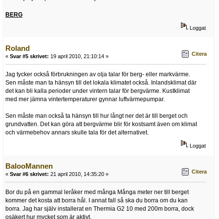
BERG
Loggat
Roland
Citera
«
Svar #5 skrivet:
19 april 2010, 21:10:14 »
Jag tycker också förbrukningen av olja talar för berg- eller markvärme.
Sen måste man ta hänsyn till det lokala klimatet också. Inlandsklimat där
det kan bli kalla perioder under vintern talar för bergvärme. Kustklimat
med mer jämna vintertemperaturer gynnar luftvärmepumpar.
Sen måste man också ta hänsyn till hur långt ner det är till berget och
grundvatten. Det kan göra att bergvärme blir för kostsamt även om klimat
och värmebehov annars skulle tala för det alternativet.
Loggat
BalooMannen
Citera
«
Svar #6 skrivet:
21 april 2010, 14:35:20 »
Bor du på en gammal leråker med många Många meter ner till berget
kommer det kosta att borra hål. I annat fall så ska du borra om du kan
borra. Jag har själv installerat en Thermia G2 10 med 200m borra, dock
osäkert hur mycket som är aktivt.