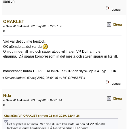
sansun
Loggat
ORAKLET
Citera
«
Svar #13 skrivet:
02 maj 2010, 22:57:06
»
Vad var det du inte förstod..
OK glömde att det var du
Om du ringer till mig och säger att du vill ha en VP. Du har nu en
elpanna. Då sparar kompressorn in det mesta och styren sparar in lite till.
kompressor, bara= COP 3 KOMPRESSOR och styr=Cop 3.4 typ OK
«
Senast ändrad: 02 maj 2010, 23:04:46 av VP ORAKLET
»
Loggat
Rdx
Citera
«
Svar #14 skrivet:
03 maj 2010, 07:01:14
»
Citat från: VP ORAKLET skrivet 02 maj 2010, 22:44:26
Det är jättebra att mäta. Men vad du inte kan mäta, är den tid VP står still
tackvare integral beräkningen. Då blir ditt verkliga COP högre.