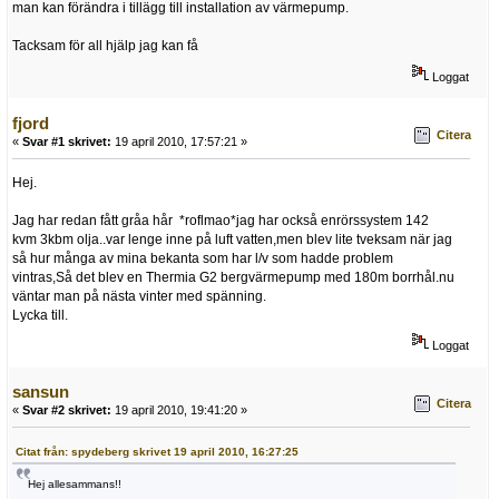
man kan förändra i tillägg till installation av värmepump.
Tacksam för all hjälp jag kan få
Loggat
fjord
Citera
«
Svar #1 skrivet:
19 april 2010, 17:57:21 »
Hej.
Jag har redan fått gråa hår *roflmao*jag har också enrörssystem 142
kvm 3kbm olja..var lenge inne på luft vatten,men blev lite tveksam när jag
så hur många av mina bekanta som har l/v som hadde problem
vintras,Så det blev en Thermia G2 bergvärmepump med 180m borrhål.nu
väntar man på nästa vinter med spänning.
Lycka till.
Loggat
sansun
Citera
«
Svar #2 skrivet:
19 april 2010, 19:41:20 »
Citat från: spydeberg skrivet 19 april 2010, 16:27:25
Hej allesammans!!