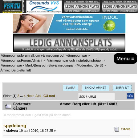
Värmepumpsforum allt om värmepump och värmepumpar
»
Menu ≡
VärmepumpsForum Allmänt
»
Värmepumpar och installationsfrågor.
»
Värmepumpar - Mark/Berg och Sjövärmepumpar.
(Moderator:
Bertil
) »
Ämne:
Berg eller luft
SVARA
SKICKA ÄMNET
SKRIV UT
Sidor: [
1
]
2
...
4
Next
Alla
Gå ned
Författare
Ämne: Berg eller luft (läst 14883
gånger)
0 medlemmar och 1 gäst tittar på detta ämne.
spydeberg
Citera
«
skrivet:
19 april 2010, 16:27:25 »