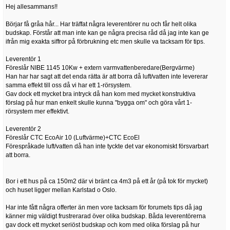
Hej allesammans!!
Börjar få gråa hår... Har träffat några leverentörer nu och får helt olika
budskap. Förstår att man inte kan ge några precisa råd då jag inte kan ge
ifrån mig exakta siffror på förbrukning etc men skulle va tacksam för tips.
Leverentör 1
Föreslår NIBE 1145 10Kw + extern varmvattenberedare(Bergvärme)
Han har har sagt att det enda rätta är att borra då luft/vatten inte levererar
samma effekt till oss då vi har ett 1-rörsystem.
Gav dock ett mycket bra intryck då han kom med mycket konstruktiva
förslag på hur man enkelt skulle kunna "bygga om" och göra vårt 1-
rörsystem mer effektivt.
Leverentör 2
Föreslår CTC EcoAir 10 (Luftvärme)+CTC EcoEl
Förespråkade luft/vatten då han inte tyckte det var ekonomiskt försvarbart
att borra.
Bor i ett hus på ca 150m2 där vi bränt ca 4m3 på ett år (på tok för mycket)
och huset ligger mellan Karlstad o Oslo.
Har inte fått några offerter än men vore tacksam för forumets tips då jag
känner mig väldigt frustrerarad över olika budskap. Båda leverentörerna
gav dock ett mycket seriöst budskap och kom med olika förslag på hur