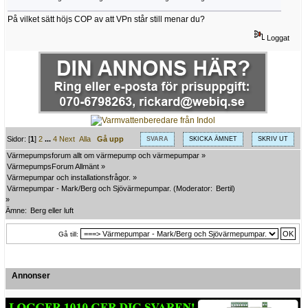
På vilket sätt höjs COP av att VPn står still menar du?
Loggat
Sidor: [
1
]
2
...
4
Next
Alla
Gå upp
SVARA
SKICKA ÄMNET
SKRIV UT
Värmepumpsforum allt om värmepump och värmepumpar
»
VärmepumpsForum Allmänt
»
Värmepumpar och installationsfrågor.
»
Värmepumpar - Mark/Berg och Sjövärmepumpar.
(Moderator:
Bertil
)
»
Ämne:
Berg eller luft
Gå till:
Annonser