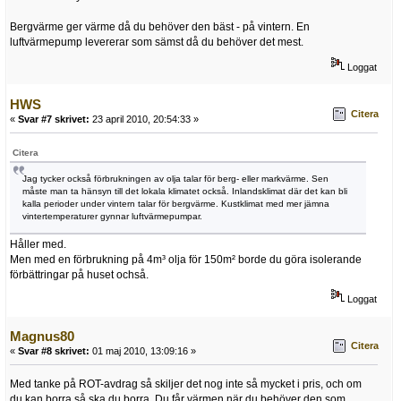
Bergvärme ger värme då du behöver den bäst - på vintern. En
luftvärmepump levererar som sämst då du behöver det mest.
Loggat
HWS
Citera
«
Svar #7 skrivet:
23 april 2010, 20:54:33 »
Citera
Jag tycker också förbrukningen av olja talar för berg- eller markvärme. Sen
måste man ta hänsyn till det lokala klimatet också. Inlandsklimat där det kan bli
kalla perioder under vintern talar för bergvärme. Kustklimat med mer jämna
vintertemperaturer gynnar luftvärmepumpar.
Håller med.
Men med en förbrukning på 4m³ olja för 150m² borde du göra isolerande
förbättringar på huset ochså.
Loggat
Magnus80
Citera
«
Svar #8 skrivet:
01 maj 2010, 13:09:16 »
Med tanke på ROT-avdrag så skiljer det nog inte så mycket i pris, och om
du kan borra så ska du borra. Du får värmen när du behöver den som