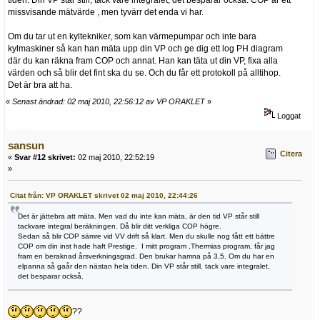
tiden. Din VP står still, tack vare integralet, det besparar också. COP är ett
missvisande mätvärde , men tyvärr det enda vi har.
Om du tar ut en kyltekniker, som kan värmepumpar och inte bara
kylmaskiner så kan han mäta upp din VP och ge dig ett log PH diagram
där du kan räkna fram COP och annat. Han kan täta ut din VP, fixa alla
värden och så blir det fint ska du se. Och du får ett protokoll på alltihop.
Det är bra att ha.
«
Senast ändrad: 02 maj 2010, 22:56:12 av VP ORAKLET
»
Loggat
sansun
Citera
«
Svar #12 skrivet:
02 maj 2010, 22:52:19
»
Citat från: VP ORAKLET skrivet 02 maj 2010, 22:44:26
Det är jättebra att mäta. Men vad du inte kan mäta, är den tid VP står still
tackvare integral beräkningen. Då blir ditt verkliga COP högre.
Sedan så blir COP sämre vid VV drift så klart. Men du skulle nog fått ett bättre
COP om din inst hade haft Prestige. I mitt program ,Thermias program, får jag
fram en beraknad årsverkningsgrad. Den brukar hamna på 3,5. Om du har en
elpanna så gaår den nästan hela tiden. Din VP står still, tack vare integralet,
det besparar också.
??