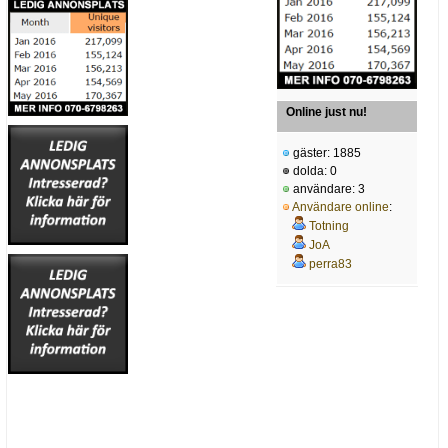
Online just nu!
gäster: 1885
dolda: 0
användare: 3
Användare online
:
Totning
JoA
perra83