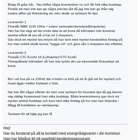
Börjar få gråa hår... Har träffat några leverentörer nu och får helt olika budskap.
Förstår att man inte kan ge några precisa råd då jag inte kan ge ifrån mig
exakta siffror på förbrukning etc men skulle va tacksam för tips.
Leverentör 1
Föreslår NIBE 1145 10Kw + extern varmvattenberedare(Bergvärme)
Han har har sagt att det enda rätta är att borra då luft/vatten inte levererar
samma effekt till oss då vi har ett 1-rörsystem.
Gav dock ett mycket bra intryck då han kom med mycket konstruktiva förslag på
hur man enkelt skulle kunna "bygga om" och göra vårt 1-rörsystem mer effektivt.
Leverentör 2
Föreslår CTC EcoAir 10 (Luftvärme)+CTC EcoEl
Förespråkade luft/vatten då han inte tyckte det var ekonomiskt försvarbart att
borra.
Bor i ett hus på ca 150m2 där vi bränt ca 4m3 på ett år (på tok för mycket) och
huset ligger mellan Karlstad o Oslo.
Har inte fått några offerter än men vore tacksam för forumets tips då jag känner
mig väldigt frustrerarad över olika budskap. Båda leverentörerna gav dock ett
mycket seriöst budskap och kom med olika förslag på hur man kan förändra i
tillägg till installation av värmepump.
Tacksam för all hjälp jag kan få
Hej!
Har du funderat på att ta kontakt med energirådgivaren i din kommun.
Han har tillgång till ett opartiskt beräkningsprogram.