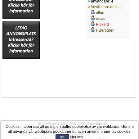
användare: 4
Användare online
:
ulfuri
rocas
Rickard
HBerggren
SimplePortal 2.3.8 © 2008-2026, SimplePortal
Cookies hjälper oss att ge dig en bättre upplevelse av vår webbsida. Genom
SMF 2.0.19
|
SMF © 2017
,
Simple Machines
att använda vår webbplats godkänner du även användningen av cookies.
SMFAds
for
Free Forums
Mer info
OK