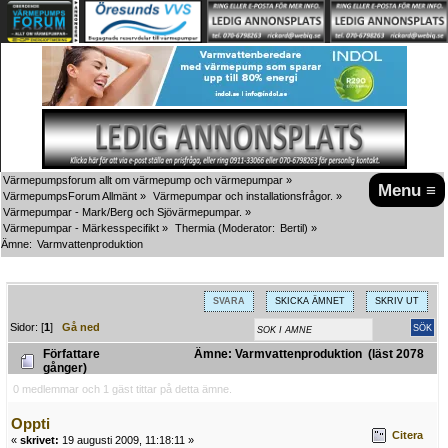
Värmepumpsforum allt om värmepump och värmepumpar
»
Menu ≡
VärmepumpsForum Allmänt
»
Värmepumpar och installationsfrågor.
»
Värmepumpar - Mark/Berg och Sjövärmepumpar.
»
Värmepumpar - Märkesspecifikt
»
Thermia
(Moderator:
Bertil
) »
Ämne:
Varmvattenproduktion
SVARA
SKICKA ÄMNET
SKRIV UT
Sidor: [
1
]
Gå ned
Författare
Ämne: Varmvattenproduktion (läst 2078
gånger)
0 medlemmar och 1 gäst tittar på detta ämne.
Oppti
Citera
«
skrivet:
19 augusti 2009, 11:18:11 »