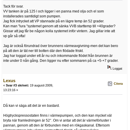
Tack för svar.
VV tanken är på 125 l och ligger i en panna med olja och el som
installerades samtidigt som pumpen.
Jag fick intrycket att VP stannade på en lägre temp än 52 grader.
Kan man "lura "systemet genom att sänka VVB starttemp till +40grader?
Gissar att jag får be någon kolla systemet inför vintern. Jag gillar inte att
vp går så ofta!
Jag är också förundrad över brunnens värmeavgivning-men det kan bero
på att den är tät ner till botten där den flödade friskt.
Jag har loggat under ett år nu och inkommande flödet från brunnen är
inte under 0 nån gång. Den ligger nu efter sommaren på ca +5-+7 grader.
Loggat
Lexus
Citera
«
Svar #3 skrivet:
19 augusti 2009,
13:23:16 »
Då kan vi säga att det är en bastard.
Högtryckspressostaten finns i värmepumpen, och den kan mycket väl
bryta när framledningen är 52°. Om vi antar att det är värmeförluster i
pannan, genom att den är förbunden med en rökgaskanal. Eftersom