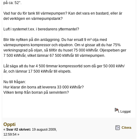
på ca: 52°.
Vad har du för tank till värmepumpen? Kan det vara en bastard, eller är
det verkligen en värmepumpstank?
Luft i systemet t.ex. i beredarens yttermantel?
Blir lite nyfiken på din anläggning. Du har ersatt 9 m³ olja med
värmepumpens kompressor och elpatron. Om vi gissar att du har 75%
verkningsgrad på oljan, så tillför du huset 75 000 kWh/år. Oljespetsen ger
7 500 kWh/år, vilket lämnar 67 500 kWh/år till värmepumpen.
Låt säga att du har 4 500 timmar kompressortid som då ger 50 000 kWh/
år, och lämnar 17 500 kWh/år till elspets.
Nu till frågan:
Hur klarar din borra att leverera 33 000 kWh/år?
Vilken temp från borran på senvintern?
Loggat
Oppti
Citera
«
Svar #2 skrivet:
19 augusti 2009,
12:59:54 »