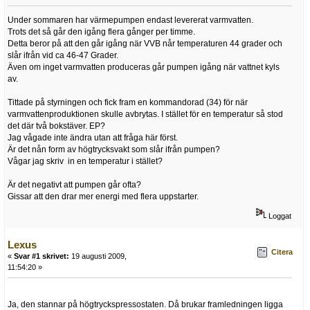
Under sommaren har värmepumpen endast levererat varmvatten.
Trots det så går den igång flera gånger per timme.
Detta beror på att den går igång när VVB når temperaturen 44 grader och
slår ifrån vid ca 46-47 Grader.
Även om inget varmvatten produceras går pumpen igång när vattnet kyls
av.
Tittade på styrningen och fick fram en kommandorad (34) för när
varmvattenproduktionen skulle avbrytas. I stället för en temperatur så stod
det där två bokstäver. EP?
Jag vågade inte ändra utan att fråga här först.
Är det nån form av högtrycksvakt som slår ifrån pumpen?
Vågar jag skriv in en temperatur i stället?
Är det negativt att pumpen går ofta?
Gissar att den drar mer energi med flera uppstarter.
Loggat
Lexus
Citera
«
Svar #1 skrivet:
19 augusti 2009,
11:54:20 »
Ja, den stannar på högtryckspressostaten. Då brukar framledningen ligga