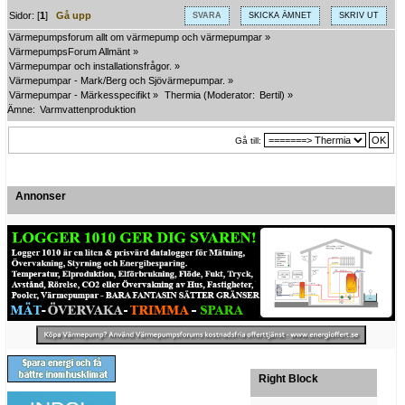
Sidor: [
1
]
Gå upp
SVARA
SKICKA ÄMNET
SKRIV UT
Värmepumpsforum allt om värmepump och värmepumpar
»
VärmepumpsForum Allmänt
»
Värmepumpar och installationsfrågor.
»
Värmepumpar - Mark/Berg och Sjövärmepumpar.
»
Värmepumpar - Märkesspecifikt
»
Thermia
(Moderator:
Bertil
) »
Ämne:
Varmvattenproduktion
Gå till:
Annonser
Right Block