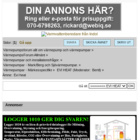
Sidor: [
1
]
Gå upp
SVARA
SKICKA ÄMNET
SKRIV UT
Värmepumpsforum allt om värmepump och värmepumpar
»
VärmepumpsForum Allmänt
»
Värmepumpar och installationsfrågor.
»
Värmepumpar - Mark/Berg och Sjövärmepumpar.
»
Värmepumpar - Märkesspecifikt
»
EVI HEAT
(Moderator:
Bertil
) »
Ämne:
Evi heat
Gå till:
Annonser