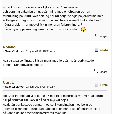
vi har köpt ett hus som vi ska flytta in i den 1 september ..
och dom har vattenburen uppvärmning med en elpatron och en
förbrukning på 29000kwh och jag har nu börjat snegla på jordvärme med
solfångare ...någon som har satt in ett evi heat system ? funkar det bra ?
några problem hur mycket fick ni ner eran förbrukning ...?
måste byta uppvärmning innan vintern ...vi bor i norrland
Loggat
Roland
Citera
«
Svar #1 skrivet:
13 juni 2008, 18:36:48 »
Att satsa på solfångare tillsammans med jordvärme är bortkastade
pengar. Kör jordvärme enbart.
Loggat
Curt E
Citera
«
Svar #2 skrivet:
14 juni 2008, 08:34:15 »
Hej! Jag tror nog att vi är ca 10-15 mer eller mindre aktiva Evi-heat ägare
här på forumet alla verkar då vara mycket nöjda.
Att det är bortkastade pengar med sol i kombination med berg och
jordvärme kan nog diskuteras oändligt men när priset på energin stiger
så känns det helt rätt samt mycket miljövänligt.