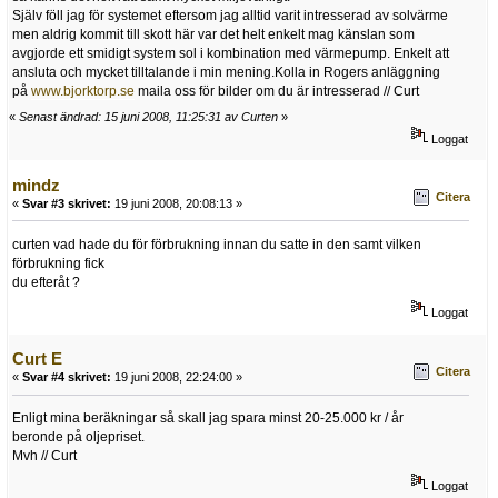
Själv föll jag för systemet eftersom jag alltid varit intresserad av solvärme
men aldrig kommit till skott här var det helt enkelt mag känslan som
avgjorde ett smidigt system sol i kombination med värmepump. Enkelt att
ansluta och mycket tilltalande i min mening.Kolla in Rogers anläggning
på
www.bjorktorp.se
maila oss för bilder om du är intresserad // Curt
«
Senast ändrad: 15 juni 2008, 11:25:31 av Curten
»
Loggat
mindz
Citera
«
Svar #3 skrivet:
19 juni 2008, 20:08:13 »
curten vad hade du för förbrukning innan du satte in den samt vilken
förbrukning fick
du efteråt ?
Loggat
Curt E
Citera
«
Svar #4 skrivet:
19 juni 2008, 22:24:00 »
Enligt mina beräkningar så skall jag spara minst 20-25.000 kr / år
beronde på oljepriset.
Mvh // Curt
Loggat