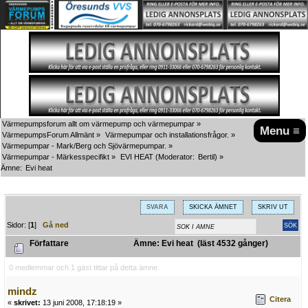
Värmepumpsforum allt om värmepump och värmepumpar
»
Menu ≡
VärmepumpsForum Allmänt
»
Värmepumpar och installationsfrågor.
»
Värmepumpar - Mark/Berg och Sjövärmepumpar.
»
Värmepumpar - Märkesspecifikt
»
EVI HEAT
(Moderator:
Bertil
) »
Ämne:
Evi heat
SVARA
SKICKA ÄMNET
SKRIV UT
Sidor: [
1
]
Gå ned
Författare
Ämne: Evi heat (läst 4532 gånger)
0 medlemmar och 1 gäst tittar på detta ämne.
mindz
Citera
«
skrivet:
13 juni 2008, 17:18:19 »