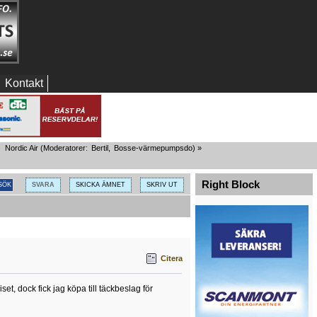
Kontakt
Nordic Air
(Moderatorer:
Bertil
,
Bosse-värmepumpsdo
) »
Right Block
SVARA
SKICKA ÄMNET
SKRIV UT
Citera
et, dock fick jag köpa till täckbeslag för