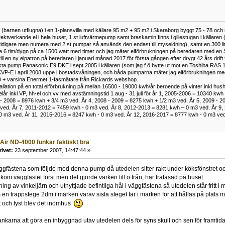
(barnen utflugna) i en 1-plansvilla med källare 95 m2 + 95 m2 i Skaraborg byggt 75 - 78 och 
rektverkande el i hela huset, 1 st luftvärmepump samt braskamin finns i gillestugan i källaren 
ek tidigare men numera med 2 st pumpar så används den endast till myseldning), samt en 300 l
a 6 tim/dygn på ca 1500 watt med timer och jag mäter elförbrukningen på beredaren med en
ill en ny elpatron på beredaren i januari månad 2017 för första gången efter drygt 42 års drift 
rsta pump Panasonic E9 DKE i sept 2005 i källaren (som jag f.ö bytte ut mot en Toshiba RAS 
P-E i april 2008 uppe i bostadsvåningen, och båda pumparna mäter jag elförbrukningen med
 + varsina Enermet 1-fasmätare från Rickards webshop.
llation på en total elförbrukning på mellan 16500 - 19000 kwh/år beroende på vinter inkl hush
elår inkl VP, hh-el och vv med avstämningstid 1 aug - 31 juli för år 1, 2005-2006 = 10340 kw
- 2008 = 8976 kwh + 3/4 m3 ved. År 4, 2008 - 2009 = 8275 kwh + 1/2 m3 ved. År 5, 2009 - 2
ved. År 7, 2011-2012 = 7459 kwh - 0 m3 ved. År 8, 2012-2013 = 8281 kwh – 0 m3 ved. År 9,
 m3 ved. År 11, 2015-2016 = 8247 kwh - 0 m3 ved. År 12, 2016-2017 = 8777 kwh - 0 m3 ved. V
 Air ND-4000 funkar faktiskt bra
rivet:
23 september 2007, 14:47:44 »
ggfästena som följde med denna pump då utedelen sitter rakt under köksfönstret o
bakom väggfästet först men det gjorde varken till o från, har träfasad på huset.
ing av vinkeljärn och utnyttjade befintliga hål i väggfästena så utedelen står fritt i
 en trappstege 2dm i marken varav sista steget tar i marken för att hållas på plats m
t och tyst blev det inomhus
tankarna att göra en inbyggnad utav utedelen dels för syns skull och sen för framtid