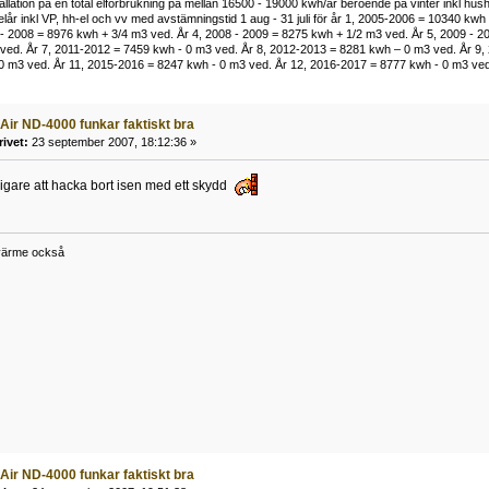
llation på en total elförbrukning på mellan 16500 - 19000 kwh/år beroende på vinter inkl hush
elår inkl VP, hh-el och vv med avstämningstid 1 aug - 31 juli för år 1, 2005-2006 = 10340 kw
- 2008 = 8976 kwh + 3/4 m3 ved. År 4, 2008 - 2009 = 8275 kwh + 1/2 m3 ved. År 5, 2009 - 2
ved. År 7, 2011-2012 = 7459 kwh - 0 m3 ved. År 8, 2012-2013 = 8281 kwh – 0 m3 ved. År 9,
 m3 ved. År 11, 2015-2016 = 8247 kwh - 0 m3 ved. År 12, 2016-2017 = 8777 kwh - 0 m3 ved. V
 Air ND-4000 funkar faktiskt bra
rivet:
23 september 2007, 18:12:36 »
gligare att hacka bort isen med ett skydd
 värme också
 Air ND-4000 funkar faktiskt bra