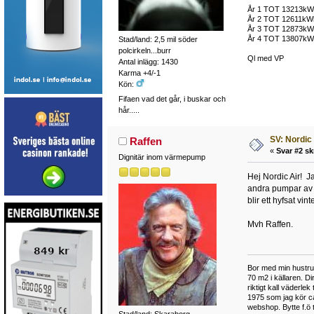
År 1 TOT 13213k
År 2 TOT 12611kW
År 3 TOT 12873k
År 4 TOT 13807k
Stad/land: 2,5 mil söder
polcirkeln...burr
Ql med VP
Antal inlägg: 1430
Karma +4/-1
Kön:
Fifaen vad det går, i buskar och
hår.....
SV: Nordic
Raffen
«
Svar #2 sk
Dignitär inom värmepump
Hej Nordic Air! J
andra pumpar av de
blir ett hyfsat vi
Mvh Raffen.
Bor med min hustru 
70 m2 i källaren. Di
riktigt kall väderl
1975 som jag kör c
webshop. Bytte f.ö t
Stad/land: Skaraborg