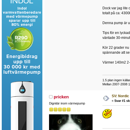
Dock var jag lite
totalt på ca: 430
Denna pump är up
Tips för en lycka
väntade 30-minuter
Kör 22 grader nu 
spännande att se h
Värmer 140m2 2-p
1.5 plan ingen käl
Mellan 2007-2008
SV: Nordic
pricken
«
Svar #1 sk
Dignitär inom värmepump