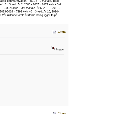
ållsel och varmvatten + ca 1,5 - 2 m3 ved. Total
h + 1,5 m3 ved. År 2, 2006 - 2007 = 8177 kwh + 3/4
010 = 8375 kwh + 3/4 m3 ved. År 6, 2010 - 2011 =
 2013-2014 = 7299 kwh - 0 m3 ved. År 10, 2014-
år rullande totala årsförbrukning ligger fn på
Citera
Loggat
Citera