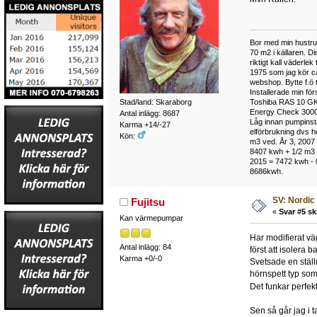
Bor med min hustru 
70 m2 i källaren. Di
riktigt kall väderl
1975 som jag kör c
webshop. Bytte f.ö t
Installerade min fö
Stad/land: Skaraborg
Toshiba RAS 10 GKV
Energy Check 3000
Antal inlägg: 8687
Låg innan pumpinsta
Karma +14/-27
elförbrukning dvs h
Kön:
m3 ved. År 3, 2007 
8407 kwh + 1/2 m3 
2015 = 7472 kwh - 0
8686kwh.
SV: Nordic
Fujitsu
«
Svar #5 sk
Kan värmepumpar
Har modifierat vä
Antal inlägg: 84
först att isolera 
Karma +0/-0
Svetsade en ställn
hörnspett typ som
Det funkar perfek
Sen så går jag i 