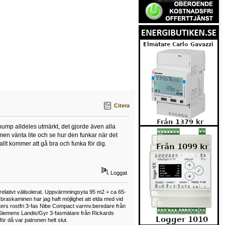
Citera
pump alldeles utmärkt, det gjorde även alla
 men vänta lite och se hur den funkar när det
allt kommer att gå bra och funka för dig.
Loggat
relativt välisolerat. Uppvärmningsyta 95 m2 + ca 65-
(braskaminen har jag haft möjlighet att elda med vid
iters rostfri 3-fas Nibe Compact varmv.beredare från
 Siemens Landis/Gyr 3-fasmätare från Rickards
för då var patronen helt slut.