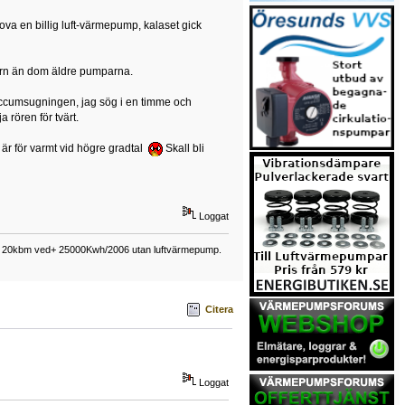
ova en billig luft-värmepump, kalaset gick
orn än dom äldre pumparna.
vaccumsugningen, jag sög i en timme och
 rören för tvärt.
 är för varmt vid högre gradtal
Skall bli
Loggat
ing 20kbm ved+ 25000Kwh/2006 utan luftvärmepump.
Citera
Loggat