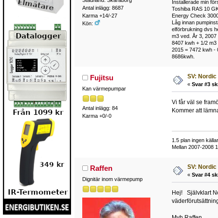
Installerade min fö
Antal inlägg: 8687
Toshiba RAS 10 GKV
Energy Check 3000
Karma +14/-27
Låg innan pumpinsta
Kön:
elförbrukning dvs h
m3 ved. År 3, 2007 
8407 kwh + 1/2 m3 
2015 = 7472 kwh - 0
8686kwh.
SV: Nordic
Fujitsu
«
Svar #3 sk
Kan värmepumpar
Vi får väl se fram
Antal inlägg: 84
Kommer att lämna 
Karma +0/-0
1.5 plan ingen käl
Mellan 2007-2008
SV: Nordic
Raffen
«
Svar #4 sk
Dignitär inom värmepump
Hej! Självklart No
väderförutsättning
Mvh Raffen.