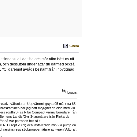
Citera
finnas ute i det fria och mår allra bäst av att
n mm, och dessutom underlättar du därmed också
-5 ºC, däremot avråds bestämt från inbyggnad
Loggat
relativt välisolerat. Uppvärmningsyta 95 m2 + ca 65-
(braskaminen har jag haft möjlighet att elda med vid
iters rostfri 3-fas Nibe Compact varmv.beredare från
 Siemens Landis/Gyr 3-fasmätare från Rickards
för då var patronen helt slut.
10 ND i sept 2009) och installerade min 2:a pump en
 varsina resp stickproppsmätare av typen Voltcraft