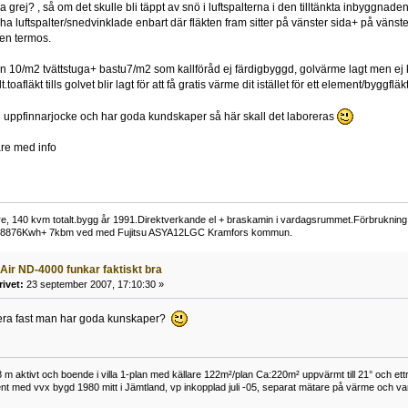
a grej? , så om det skulle bli täppt av snö i luftspalterna i den tilltänkta inbyggnade
a luftspalter/snedvinklade enbart där fläkten fram sitter på vänster sida+ på vänster
en termos.
en 10/m2 tvättstuga+ bastu7/m2 som kallföråd ej färdigbyggd, golvärme lagt men ej 
.toafläkt tills golvet blir lagt för att få gratis värme dit istället för ett element/byggfläkt
n uppfinnarjocke och har goda kundskaper så här skall det laboreras
re med info
lare, 140 kvm totalt.bygg år 1991.Direktverkande el + braskamin i vardagsrummet.Förbrukn
 18876Kwh+ 7kbm ved med Fujitsu ASYA12LGC Kramfors kommun.
 Air ND-4000 funkar faktiskt bra
rivet:
23 september 2007, 17:10:30 »
era fast man har goda kunskaper?
 aktivt och boende i villa 1-plan med källare 122m²/plan Ca:220m² uppvärmt till 21° och ettr
nt med vvx bygd 1980 mitt i Jämtland, vp inkopplad juli -05, separat mätare på värme och v