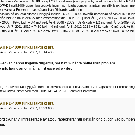
rsta pump Panasonic E9 DKE i sept 2005 i källaren (som jag f.ö bytte ut mot en Toshiba RAS 
P-E i april 2008 uppe i bostadsvåningen, och båda pumparna mäter jag elförbrukningen med
 + varsina Enermet 1-fasmätare från Rickards webshop.
llation på en total elförbrukning på mellan 16500 - 19000 kwh/år beroende på vinter inkl hush
elår inkl VP, hh-el och vv med avstämningstid 1 aug - 31 juli för år 1, 2005-2006 = 10340 kw
- 2008 = 8976 kwh + 3/4 m3 ved. År 4, 2008 - 2009 = 8275 kwh + 1/2 m3 ved. År 5, 2009 - 2
ved. År 7, 2011-2012 = 7459 kwh - 0 m3 ved. År 8, 2012-2013 = 8281 kwh – 0 m3 ved. År 9,
 m3 ved. År 11, 2015-2016 = 8247 kwh - 0 m3 ved. År 12, 2016-2017 = 8777 kwh - 0 m3 ved. V
 Air ND-4000 funkar faktiskt bra
rivet:
22 september 2007, 15:14:40 »
över vad denna tingelse duger till, har haft 3- några nätter utan problem.
info framöver om nån är intresserad av det.
lare, 140 kvm totalt.bygg år 1991.Direktverkande el + braskamin i vardagsrummet.Förbrukn
 18876Kwh+ 7kbm ved med Fujitsu ASYA12LGC Kramfors kommun.
 Air ND-4000 funkar faktiskt bra
rivet:
22 september 2007, 16:29:00 »
rdic Air är vi intresserade av att du rapporterar hur det går för dig, och vad pumpen kl
ar.