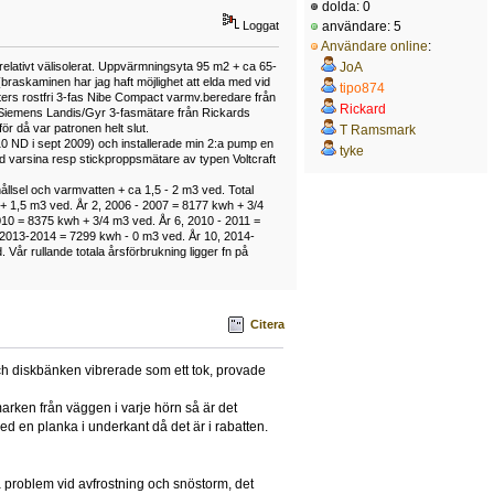
dolda: 0
Loggat
användare: 5
Användare online
:
JoA
relativt välisolerat. Uppvärmningsyta 95 m2 + ca 65-
(braskaminen har jag haft möjlighet att elda med vid
tipo874
iters rostfri 3-fas Nibe Compact varmv.beredare från
Rickard
 Siemens Landis/Gyr 3-fasmätare från Rickards
för då var patronen helt slut.
T Ramsmark
10 ND i sept 2009) och installerade min 2:a pump en
tyke
 varsina resp stickproppsmätare av typen Voltcraft
ållsel och varmvatten + ca 1,5 - 2 m3 ved. Total
h + 1,5 m3 ved. År 2, 2006 - 2007 = 8177 kwh + 3/4
010 = 8375 kwh + 3/4 m3 ved. År 6, 2010 - 2011 =
 2013-2014 = 7299 kwh - 0 m3 ved. År 10, 2014-
år rullande totala årsförbrukning ligger fn på
Citera
ch diskbänken vibrerade som ett tok, provade
 marken från väggen i varje hörn så är det
ed en planka i underkant då det är i rabatten.
a problem vid avfrostning och snöstorm, det