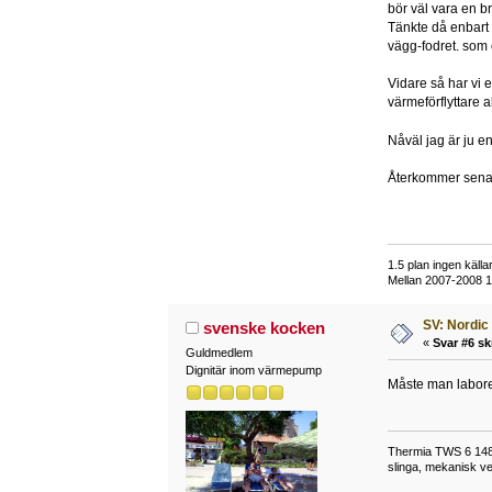
bör väl vara en br
Tänkte då enbart h
vägg-fodret. som 
Vidare så har vi 
värmeförflyttare alt
Nåväl jag är ju e
Återkommer sena
1.5 plan ingen käl
Mellan 2007-2008
SV: Nordic
svenske kocken
«
Svar #6 sk
Guldmedlem
Dignitär inom värmepump
Måste man labor
Thermia TWS 6 148 m
slinga, mekanisk ve