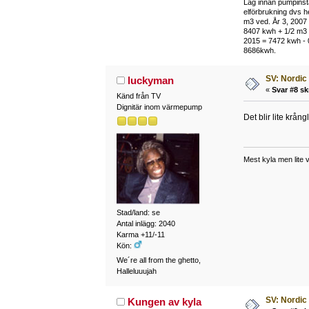
Låg innan pumpinsta
elförbrukning dvs h
m3 ved. År 3, 2007 
8407 kwh + 1/2 m3 
2015 = 7472 kwh - 0
8686kwh.
SV: Nordic
luckyman
«
Svar #8 sk
Känd från TV
Dignitär inom värmepump
Det blir lite krån
Mest kyla men lite
Stad/land: se
Antal inlägg: 2040
Karma +11/-11
Kön:
We´re all from the ghetto,
Halleluuujah
SV: Nordic
Kungen av kyla