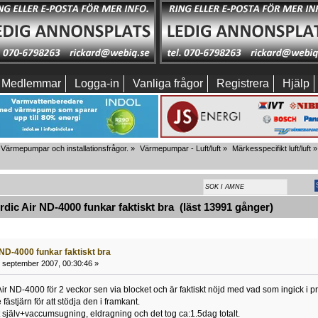
Medlemmar
Logga-in
Vanliga frågor
Registrera
Hjälp
Värmepumpar och installationsfrågor.
»
Värmepumpar - Luft/luft
»
Märkesspecifikt luft/luft
»
ic Air ND-4000 funkar faktiskt bra (läst 13991 gånger)
 ND-4000 funkar faktiskt bra
 september 2007, 00:30:46 »
r ND-4000 för 2 veckor sen via blocket och är faktiskt nöjd med vad som ingick i pris
 fästjärn för att stödja den i framkant.
lt själv+vaccumsugning, eldragning och det tog ca:1.5dag totalt.