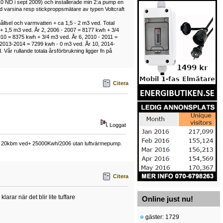
10 ND i sept 2009) och installerade min 2:a pump en
 varsina resp stickproppsmätare av typen Voltcraft
ållsel och varmvatten + ca 1,5 - 2 m3 ved. Total
h + 1,5 m3 ved. År 2, 2006 - 2007 = 8177 kwh + 3/4
010 = 8375 kwh + 3/4 m3 ved. År 6, 2010 - 2011 =
 2013-2014 = 7299 kwh - 0 m3 ved. År 10, 2014-
år rullande totala årsförbrukning ligger fn på
Citera
Loggat
ing 20kbm ved+ 25000Kwh/2006 utan luftvärmepump.
Citera
arar när det blir lite tuffare
Online just nu!
gäster: 1729