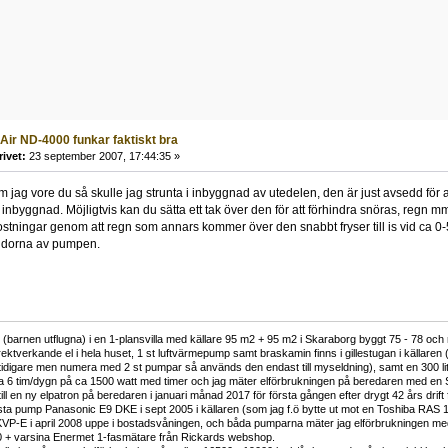
 Air ND-4000 funkar faktiskt bra
rivet:
23 september 2007, 17:44:35 »
 jag vore du så skulle jag strunta i inbyggnad av utedelen, den är just avsedd för att 
s inbyggnad. Möjligtvis kan du sätta ett tak över den för att förhindra snöras, reg
stningar genom att regn som annars kommer över den snabbt fryser till is vid ca 0
 sidorna av pumpen.
(barnen utflugna) i en 1-plansvilla med källare 95 m2 + 95 m2 i Skaraborg byggt 75 - 78 och 
rektverkande el i hela huset, 1 st luftvärmepump samt braskamin finns i gillestugan i källaren 
ek tidigare men numera med 2 st pumpar så används den endast till myseldning), samt en 300 l
a 6 tim/dygn på ca 1500 watt med timer och jag mäter elförbrukningen på beredaren med en
ill en ny elpatron på beredaren i januari månad 2017 för första gången efter drygt 42 års drift 
rsta pump Panasonic E9 DKE i sept 2005 i källaren (som jag f.ö bytte ut mot en Toshiba RAS 
P-E i april 2008 uppe i bostadsvåningen, och båda pumparna mäter jag elförbrukningen med
 + varsina Enermet 1-fasmätare från Rickards webshop.