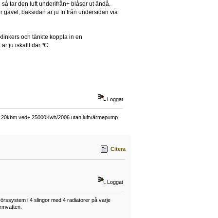
n så tar den luft underifrån+ blåser ut ändå.
 gavel, baksidan är ju fri från undersidan via
klinkers och tänkte koppla in en
 är ju iskallt där ºC
Loggat
ing 20kbm ved+ 25000Kwh/2006 utan luftvärmepump.
Citera
Loggat
örssystem i 4 slingor med 4 radiatorer på varje
armvatten.