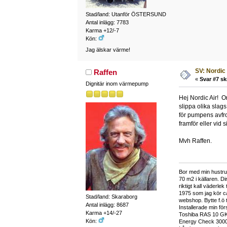
Stad/land: Utanför ÖSTERSUND
Antal inlägg: 7783
Karma +12/-7
Kön:
Jag älskar värme!
SV: Nordic
Raffen
«
Svar #7 sk
Dignitär inom värmepump
Hej Nordic Air! Om
slippa olika slag
för pumpens avfro
framför eller vid
Mvh Raffen.
Bor med min hustru 
70 m2 i källaren. Di
riktigt kall väderl
1975 som jag kör c
Stad/land: Skaraborg
webshop. Bytte f.ö t
Antal inlägg: 8687
Installerade min fö
Karma +14/-27
Toshiba RAS 10 GKV
Kön:
Energy Check 3000