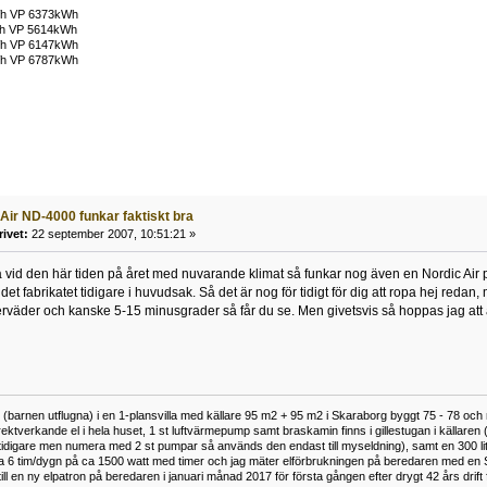
Wh VP 6373kWh
h VP 5614kWh
Wh VP 6147kWh
Wh VP 6787kWh
 Air ND-4000 funkar faktiskt bra
rivet:
22 september 2007, 10:51:21 »
a vid den här tiden på året med nuvarande klimat så funkar nog även en Nordic Air 
t fabrikatet tidigare i huvudsak. Så det är nog för tidigt för dig att ropa hej redan,
nterväder och kanske 5-15 minusgrader så får du se. Men givetsvis så hoppas jag att 
(barnen utflugna) i en 1-plansvilla med källare 95 m2 + 95 m2 i Skaraborg byggt 75 - 78 och 
rektverkande el i hela huset, 1 st luftvärmepump samt braskamin finns i gillestugan i källaren 
ek tidigare men numera med 2 st pumpar så används den endast till myseldning), samt en 300 l
a 6 tim/dygn på ca 1500 watt med timer och jag mäter elförbrukningen på beredaren med en
ill en ny elpatron på beredaren i januari månad 2017 för första gången efter drygt 42 års drift 