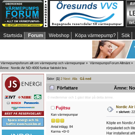
Startsida
Forum
Webshop
Köpa värmepump?
Sök
Värmepumpsforum allt om värmepump och värmepumpar
»
VärmepumpsForum Allmänt
»
Ämne:
Nordic Air ND-4000 funkar faktiskt bra
Sidor: [
1
]
2
Next
Alla
Gå ned
Författare
Ämne: Nord
0 medlemmar och 1 gäst tittar på detta ämne.
Nordic Air
Fujitsu
«
skrivet:
22
Kan värmepumpar
Köpte en Nordic Ai
Antal inlägg: 84
rörpaketet och lite
Karma +0/-0
Har installerat al