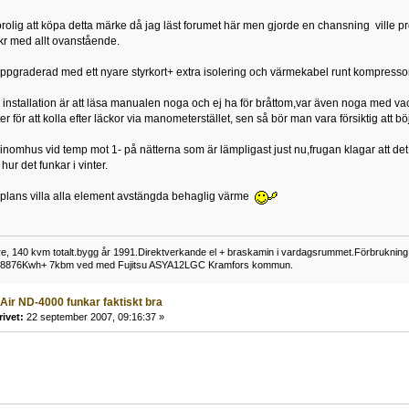
 orolig att köpa detta märke då jag läst forumet här men gjorde en chansning ville pr
0kr med allt ovanstående.
pgraderad med ett nyare styrkort+ extra isolering och värmekabel runt kompress
d installation är att läsa manualen noga och ej ha för bråttom,var även noga med 
 för att kolla efter läckor via manometerstället, sen så bör man vara försiktig att böja
inomhus vid temp mot 1- på nätterna som är lämpligast just nu,frugan klagar att det
ur det funkar i vinter.
lans villa alla element avstängda behaglig värme
lare, 140 kvm totalt.bygg år 1991.Direktverkande el + braskamin i vardagsrummet.Förbrukn
 18876Kwh+ 7kbm ved med Fujitsu ASYA12LGC Kramfors kommun.
 Air ND-4000 funkar faktiskt bra
rivet:
22 september 2007, 09:16:37 »