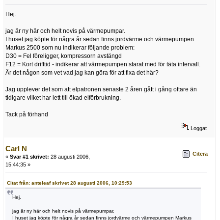
Hej.
jag är ny här och helt novis på värmepumpar.
I huset jag köpte för några år sedan finns jordvärme och värmepumpen
Markus 2500 som nu indikerar följande problem:
D30 = Fel föreligger, kompressorn avstängd
F12 = Kort drifttid - indikerar att värmepumpen starat med för täta intervall.
Är det någon som vet vad jag kan göra för att fixa det här?
Jag upplever det som att elpatronen senaste 2 åren gått i gång oftare än
tidigare vilket har lett till ökad elförbrukning.
Tack på förhand
Loggat
Carl N
Citera
«
Svar #1 skrivet:
28 augusti 2006,
15:44:35 »
Citat från: anteleaf skrivet 28 augusti 2006, 10:29:53
Hej.
jag är ny här och helt novis på värmepumpar.
I huset jag köpte för några år sedan finns jordvärme och värmepumpen Markus