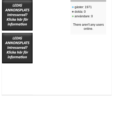
gäster: 1971
dolda: 0
användare: 0
There aren't any users
online.