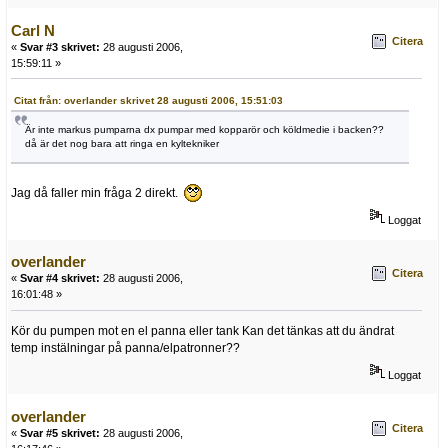
Carl N
Citera
«
Svar #3 skrivet:
28 augusti 2006,
15:59:11 »
Citat från: overlander skrivet 28 augusti 2006, 15:51:03
Är inte markus pumparna dx pumpar med kopparör och köldmedie i backen??
då är det nog bara att ringa en kyltekniker
Jag då faller min fråga 2 direkt.
Loggat
overlander
Citera
«
Svar #4 skrivet:
28 augusti 2006,
16:01:48 »
Kör du pumpen mot en el panna eller tank Kan det tänkas att du ändrat
temp instälningar på panna/elpatronner??
Loggat
overlander
Citera
«
Svar #5 skrivet:
28 augusti 2006,