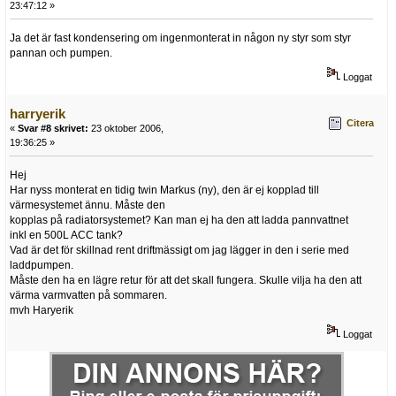
23:47:12 »
Ja det är fast kondensering om ingenmonterat in någon ny styr som styr
pannan och pumpen.
Loggat
harryerik
Citera
«
Svar #8 skrivet:
23 oktober 2006,
19:36:25 »
Hej
Har nyss monterat en tidig twin Markus (ny), den är ej kopplad till
värmesystemet ännu. Måste den
kopplas på radiatorsystemet? Kan man ej ha den att ladda pannvattnet
inkl en 500L ACC tank?
Vad är det för skillnad rent driftmässigt om jag lägger in den i serie med
laddpumpen.
Måste den ha en lägre retur för att det skall fungera. Skulle vilja ha den att
värma varmvatten på sommaren.
mvh Haryerik
Loggat