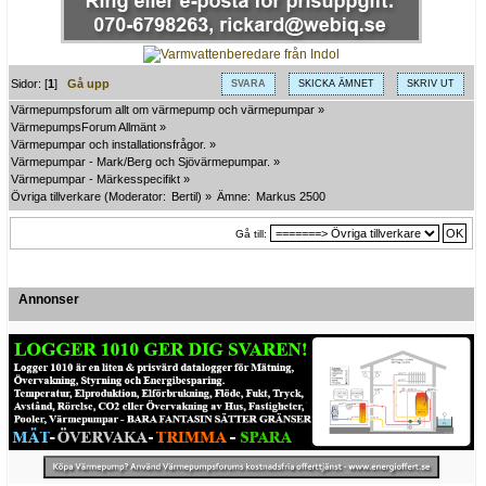
Sidor: [
1
]
Gå upp
SVARA
SKICKA ÄMNET
SKRIV UT
Värmepumpsforum allt om värmepump och värmepumpar
»
VärmepumpsForum Allmänt
»
Värmepumpar och installationsfrågor.
»
Värmepumpar - Mark/Berg och Sjövärmepumpar.
»
Värmepumpar - Märkesspecifikt
»
Övriga tillverkare
(Moderator:
Bertil
) »
Ämne:
Markus 2500
Gå till:
Annonser