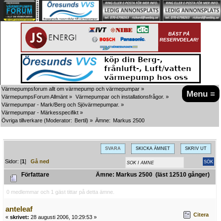
Värmepumpsforum allt om värmepump och värmepumpar
»
Menu ≡
VärmepumpsForum Allmänt
»
Värmepumpar och installationsfrågor.
»
Värmepumpar - Mark/Berg och Sjövärmepumpar.
»
Värmepumpar - Märkesspecifikt
»
Övriga tillverkare
(Moderator:
Bertil
) »
Ämne:
Markus 2500
SVARA
SKICKA ÄMNET
SKRIV UT
Sidor: [
1
]
Gå ned
Författare
Ämne: Markus 2500 (läst 12510 gånger)
0 medlemmar och 1 gäst tittar på detta ämne.
anteleaf
Citera
«
skrivet:
28 augusti 2006, 10:29:53 »