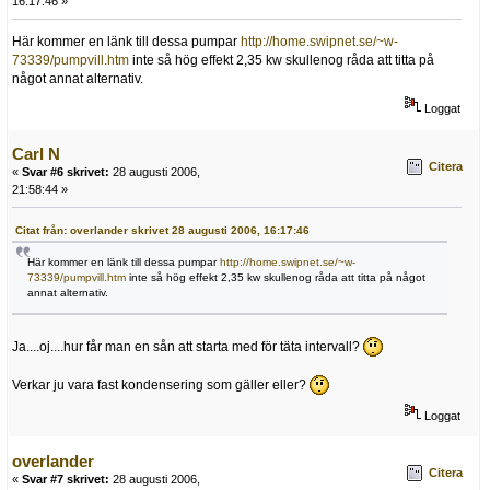
16:17:46 »
Här kommer en länk till dessa pumpar
http://home.swipnet.se/~w-
73339/pumpvill.htm
inte så hög effekt 2,35 kw skullenog råda att titta på
något annat alternativ.
Loggat
Carl N
Citera
«
Svar #6 skrivet:
28 augusti 2006,
21:58:44 »
Citat från: overlander skrivet 28 augusti 2006, 16:17:46
Här kommer en länk till dessa pumpar
http://home.swipnet.se/~w-
73339/pumpvill.htm
inte så hög effekt 2,35 kw skullenog råda att titta på något
annat alternativ.
Ja....oj....hur får man en sån att starta med för täta intervall?
Verkar ju vara fast kondensering som gäller eller?
Loggat
overlander
Citera
«
Svar #7 skrivet:
28 augusti 2006,