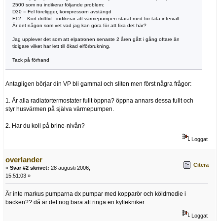
2500 som nu indikerar följande problem:
D30 = Fel föreligger, kompressorn avstängd
F12 = Kort drifttid - indikerar att värmepumpen starat med för täta intervall.
Är det någon som vet vad jag kan göra för att fixa det här?
Jag upplever det som att elpatronen senaste 2 åren gått i gång oftare än
tidigare vilket har lett till ökad elförbrukning.
Tack på förhand
Antagligen börjar din VP bli gammal och sliten men först några frågor:
1. Är alla radiatortermostater fullt öppna? öppna annars dessa fullt och
styr husvärmen på själva värmepumpen.
2. Har du koll på brine-nivån?
Loggat
overlander
Citera
«
Svar #2 skrivet:
28 augusti 2006,
15:51:03 »
Är inte markus pumparna dx pumpar med kopparör och köldmedie i
backen?? då är det nog bara att ringa en kyltekniker
Loggat