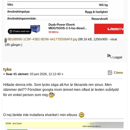
8B16B995-1CBF-43B2-BD96-4A1770D08AF8.jpg
(88.16 kB, 1200x900 - visat
185 gånger.)
Loggat
tyke
Citera
«
Svar #1 skrivet:
03 juni 2026, 12:12:40 »
Hittade denna info. Som tycks säga att Avr är liknande ren sinus. Men
stämmer det?? Försöker googla inom ämnet men oftast är texten svårtydd
för en enkel person som mig
!
O nej tänkte inte installera elverket i min elbuss