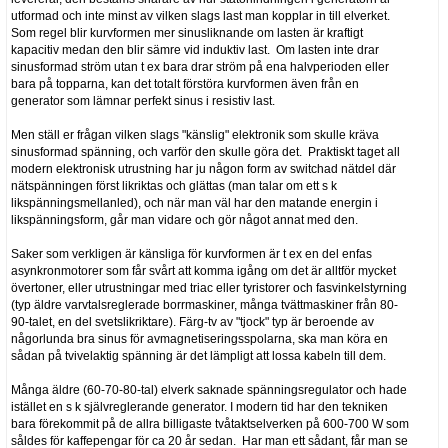
utformad och inte minst av vilken slags last man kopplar in till elverket.
Som regel blir kurvformen mer sinusliknande om lasten är kraftigt
kapacitiv medan den blir sämre vid induktiv last. Om lasten inte drar
sinusformad ström utan t ex bara drar ström på ena halvperioden eller
bara på topparna, kan det totalt förstöra kurvformen även från en
generator som lämnar perfekt sinus i resistiv last.
Men ställ er frågan vilken slags "känslig" elektronik som skulle kräva
sinusformad spänning, och varför den skulle göra det. Praktiskt taget all
modern elektronisk utrustning har ju någon form av switchad nätdel där
nätspänningen först likriktas och glättas (man talar om ett s k
likspänningsmellanled), och när man väl har den matande energin i
likspänningsform, går man vidare och gör något annat med den.
Saker som verkligen är känsliga för kurvformen är t ex en del enfas
asynkronmotorer som får svårt att komma igång om det är alltför mycket
övertoner, eller utrustningar med triac eller tyristorer och fasvinkelstyrning
(typ äldre varvtalsreglerade borrmaskiner, många tvättmaskiner från 80-
90-talet, en del svetslikriktare). Färg-tv av "tjock" typ är beroende av
någorlunda bra sinus för avmagnetiseringsspolarna, ska man köra en
sådan på tvivelaktig spänning är det lämpligt att lossa kabeln till dem.
Många äldre (60-70-80-tal) elverk saknade spänningsregulator och hade
istället en s k självreglerande generator. I modern tid har den tekniken
bara förekommit på de allra billigaste tvåtaktselverken på 600-700 W som
såldes för kaffepengar för ca 20 år sedan. Har man ett sådant, får man se