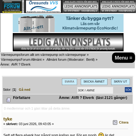
Värmepumpsforum allt om värmepump och värmepumpar
»
Menu ≡
VärmepumpsForum Allmänt
»
Allmänt forum
(Moderator:
Bertil
) »
Ämne:
AVR ? Elverk
SVARA
SKICKA ÄMNET
SKRIV UT
Sidor: [
1
]
Gå ned
Författare
Ämne: AVR ? Elverk (läst 2121 gånger)
0 medlemmar och 1 gäst tittar på detta ämne.
tyke
Citera
«
skrivet:
03 juni 2026, 09:43:05 »
Sett att flera elverk har något som kallas avr. För en noob
är det