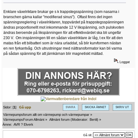
Enklare växelriktare brukar ge s k trappstegsspänning (som nasarna i
branschen gärna kallar "modifierad sinus"). Oftast finns det ingen
spänningsreglering i växelriktaren, toppvärdet på trappstegsspänningen
ändras proportionellt mot inkommande 12 V likspänning, och pulskvoten
ändras beroende på likspänningen för att effektivvärdet ska bli ungefär
230 V. Om inspänningen till en sådan växelriktare är låg, t ex för att den
matas från ett bilbatteri som är nära urladdat, så blir kurvformen nästan
en ren fyrkantvåg. Och utrustningar med nättransformator kan bli varma
på sådan spänning för att järnkärnan blir magnetiskt mättad.
Loggat
Sidor: [
1
]
Gå upp
SVARA
SKICKA ÄMNET
SKRIV UT
Värmepumpsforum allt om värmepump och värmepumpar
»
VärmepumpsForum Allmänt
»
Allmänt forum
(Moderator:
Bertil
) »
Ämne:
AVR ? Elverk
Gå till: