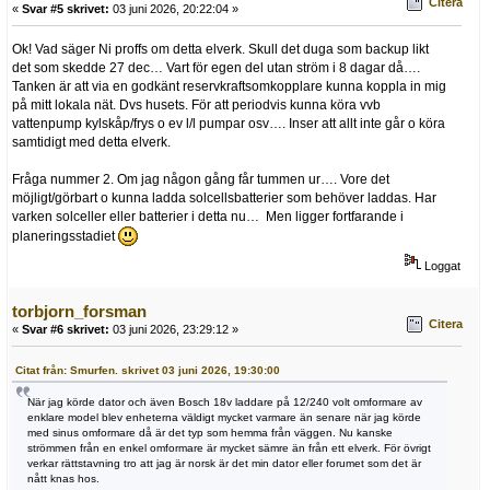
Citera
«
Svar #5 skrivet:
03 juni 2026, 20:22:04 »
Ok! Vad säger Ni proffs om detta elverk. Skull det duga som backup likt
det som skedde 27 dec… Vart för egen del utan ström i 8 dagar då….
Tanken är att via en godkänt reservkraftsomkopplare kunna koppla in mig
på mitt lokala nät. Dvs husets. För att periodvis kunna köra vvb
vattenpump kylskåp/frys o ev l/l pumpar osv…. Inser att allt inte går o köra
samtidigt med detta elverk.
Fråga nummer 2. Om jag någon gång får tummen ur…. Vore det
möjligt/görbart o kunna ladda solcellsbatterier som behöver laddas. Har
varken solceller eller batterier i detta nu… Men ligger fortfarande i
planeringsstadiet
Loggat
torbjorn_forsman
Citera
«
Svar #6 skrivet:
03 juni 2026, 23:29:12 »
Citat från: Smurfen. skrivet 03 juni 2026, 19:30:00
När jag körde dator och även Bosch 18v laddare på 12/240 volt omformare av
enklare model blev enheterna väldigt mycket varmare än senare när jag körde
med sinus omformare då är det typ som hemma från väggen. Nu kanske
strömmen från en enkel omformare är mycket sämre än från ett elverk. För övrigt
verkar rättstavning tro att jag är norsk är det min dator eller forumet som det är
nått knas hos.