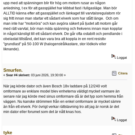
upp med att spänningen blir för hög om motorn rusar av någon
anledning, t ex för att gasspjället har klibbat fast i fullgasläge. Man bör
ALLTID känna efter att gasspjället och länkaget till varvtalsregulatorn rör
sig fritt innan man startar ett sådant elverk som har stått länge. Och om
man inte har "motoröra" och kan avgöra säkert på ljudet att motorn går
med rätt varvtal, bör man mäta spänning och frekvens innan man kopplar
in något känsligt till ett sådant elverk. De går ofta ostabilt och pendlande i
obelastat tillstånd, det kan vara bra att koppla in en rent resistiv
"grundlast" på 50-100 W (halogenstrålkastare, stor lödkolv eller
liknande).
Loggat
Smurfen.
Citera
«
Svar #4 skrivet:
03 juni 2026, 19:30:00 »
När jag körde dator och även Bosch 18v laddare på 12/240 volt
omformare av enklare model blev enheterna väldigt mycket varmare än
senare när jag körde med sinus omformare då är det typ som hemma från
väggen. Nu kanske strömmen från en enkel omformare är mycket sämre
än från ett elverk. För övrigt verkar rättstavning tro att jag är norsk är det
min dator eller forumet som det är nått knas hos.
Loggat
tyke