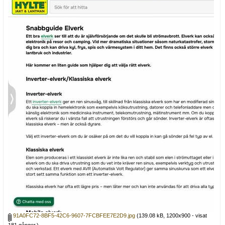
91A0FC72-8BF5-42C6-9607-7FCBFEE7E2D9.jpg
(139.08 kB, 1200x900 - visat