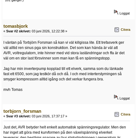
181 gånger.)
Loggat
tomasbjork
Citera
«
Svar #2 skrivet:
03 juni 2026, 12:22:38 »
I väntan på Torbjörn Forsman så kan vi väl killgissa lite. Ett trefasverk ger
väl alltid ren sinus pga sin konstruktion. Det som kan hända är väl att
AVR, voltregulatorn, inte hinner med vid stora laständringar och ffa är det
väl om en stor last försvinner som man kan få en spänningstopp.
Jag har min inverterpump kopplad till ett elverk, samma som du länkade
fast ett 6500, som jag testkör då och då. I och med interterstyrningen så
smyger kompressorn alltid igång och det verkar fungera bra.
mvh Tomas
Loggat
torbjorn_forsman
Citera
«
Svar #3 skrivet:
03 juni 2026, 17:37:17 »
Just det, AVR betyder helt enkelt automatisk spänningsregulator. Men den
har inget att göra med kurvformen på den växelspänning elverket
levererar, den bestäms snarare av hur statorlindningen i generatorn är