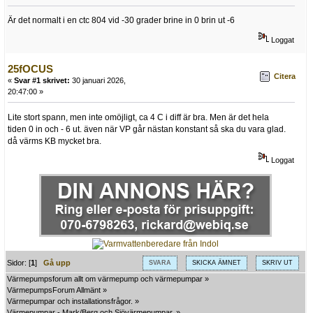
Är det normalt i en ctc 804 vid -30 grader brine in 0 brin ut -6
Loggat
25fOCUS
Citera
«
Svar #1 skrivet:
30 januari 2026,
20:47:00 »
Lite stort spann, men inte omöjligt, ca 4 C i diff är bra. Men är det hela
tiden 0 in och - 6 ut. även när VP går nästan konstant så ska du vara glad.
då värms KB mycket bra.
Loggat
Sidor: [
1
]
Gå upp
SVARA
SKICKA ÄMNET
SKRIV UT
Värmepumpsforum allt om värmepump och värmepumpar
»
VärmepumpsForum Allmänt
»
Värmepumpar och installationsfrågor.
»
Värmepumpar - Mark/Berg och Sjövärmepumpar.
»