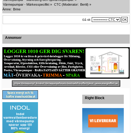
Värmepumpar - Märkesspecifikt
»
CTC
(Moderator:
Bertil
) »
Ämne:
Brine
Gå till:
Annonser
Right Block