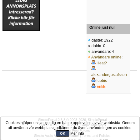
Online just nu!
gäster: 1922
dolda: 0
användare: 4
Användare online
:
Heat?
alexandergustafsson
lubbis
ErikB
SimplePortal 2.3.8 © 2008-2026, SimplePortal
Cookies hjälper oss att ge dig en bättre upplevelse av vår webbsida. Genom
SMF 2.0.19
|
SMF © 2017
,
Simple Machines
att använda vår webbplats godkänner du även användningen av cookies.
SMFAds
for
Free Forums
Mer info
OK
Simple Audio Video Embedder
|
Terms and Policies