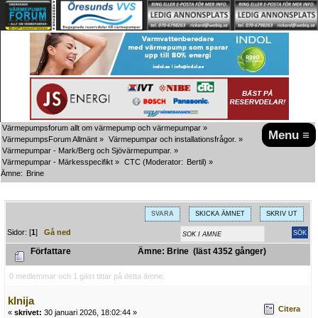
Värmepumpsforum allt om värmepump och värmepumpar
»
Menu ≡
VärmepumpsForum Allmänt
»
Värmepumpar och installationsfrågor.
»
Värmepumpar - Mark/Berg och Sjövärmepumpar.
»
Värmepumpar - Märkesspecifikt
»
CTC
(Moderator:
Bertil
) »
Ämne:
Brine
SVARA
SKICKA ÄMNET
SKRIV UT
Sidor: [
1
]
Gå ned
Författare
Ämne: Brine (läst 4352 gånger)
0 medlemmar och 1 gäst tittar på detta ämne.
klnija
Citera
«
skrivet:
30 januari 2026, 18:02:44 »